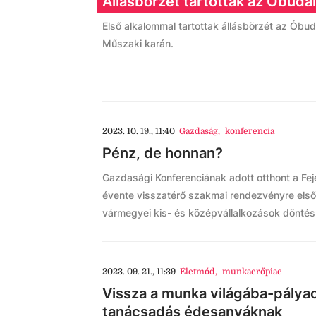
Állásbörzét tartottak az Óbud
Első alkalommal tartottak állásbörzét az Óbu
Műszaki karán.
2023. 10. 19., 11:40
Gazdaság
,
konferencia
Pénz, de honnan?
Gazdasági Konferenciának adott otthont a Fe
évente visszatérő szakmai rendezvényre első
vármegyei kis- és középvállalkozások döntésh
2023. 09. 21., 11:39
Életmód
,
munkaerőpiac
Vissza a munka világába-pályao
tanácsadás édesanyáknak