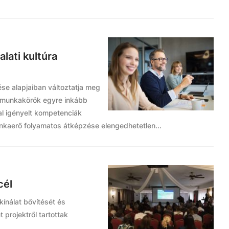
lati kultúra
ése alapjaiban változtatja meg
 munkakörök egyre inkább
tal igényelt kompetenciák
nkaerő folyamatos átképzése elengedhetetlen...
cél
ínálat bővítését és
 projektről tartottak