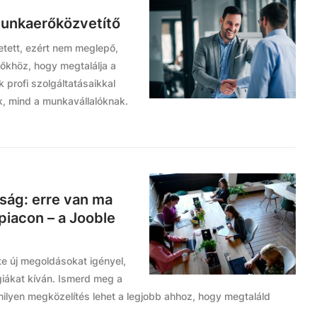
munkaerőközvetítő
tett, ezért nem meglepő,
őkhöz, hogy megtalálja a
 profi szolgáltatásaikkal
, mind a munkavállalóknak.
úság: erre van ma
piacon – a Jooble
e új megoldásokat igényel,
giákat kíván. Ismerd meg a
milyen megközelítés lehet a legjobb ahhoz, hogy megtaláld