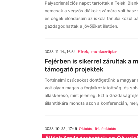
Pályaorientációs napot tartottak a Teleki Bl
nemcsak a végzős diákok számára volt hasz
és cégek előadásain az iskola tanulói közül b
gazdagodhattak a jövőjüket illetően.
2023. 11. 14., 16:34
Hírek
,
munkaerőpiac
Fejérben is sikerrel zárultak a 
támogató projektek
Történelmi csúcsokat döntögetünk a magyar
volt olyan magas a foglalkoztatottság, és so
álláskereső, mint jelenleg. Ezt a Gazdaságfejl
államtitkára mondta azon a konferencián, mel
2023. 10. 25., 17:49
Oktatás
,
felsőoktatás