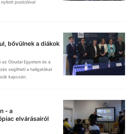
nyitott pozícióival
l, bővülnek a diákok
be az Óbudai Egyetem és a
és segítheti a hallgatókat
ésük kapcsán.
n - a
piac elvárásairól