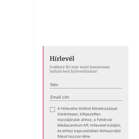
Hírlevél
Iratkozz fel már most hamarosan
induló heti hírlevelünkre!
A Hírlevélre történő feliratkozással
✓
önkéntesen, kifejezetten
hozzájárulok ahhoz, a Fehérvár
Médiacentrum Kft. hírlevelet küldjön,
és ehhez kapcsolódóan felhasználói
fiókot hozzon létre.