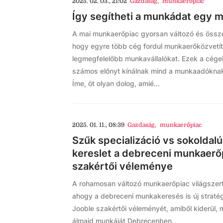
2025. 02. 03., 21:02
Gazdaság
,
munkaerőpiac
Így segítheti a munkádat egy 
A mai munkaerőpiac gyorsan változó és össze
hogy egyre több cég fordul munkaerőközvetít
legmegfelelőbb munkavállalókat. Ezek a cégek
számos előnyt kínálnak mind a munkaadóknak
Íme, öt olyan dolog, amié...
2025. 01. 11., 08:39
Gazdaság
,
munkaerőpiac
Szűk specializáció vs sokoldal
kereslet a debreceni munkaerő
szakértői véleménye
A rohamosan változó munkaerőpiac világszert
ahogy a debreceni munkakeresés is új straté
Jooble szakértői véleményét, amiből kiderül, 
álmaid munkáját Debrecenben.