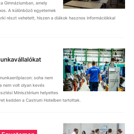
anka Gimnáziumban, amely
nos. A különböző egyetemek
árki részt vehetett, hiszen a diákok hasznos információkkal
munkavállalókat
 munkaerőpiacon: soha nem
ha nem volt olyan kevés
esztési Minisztérium helyettes
yet kedden a Castrum Hotelben tartottak.