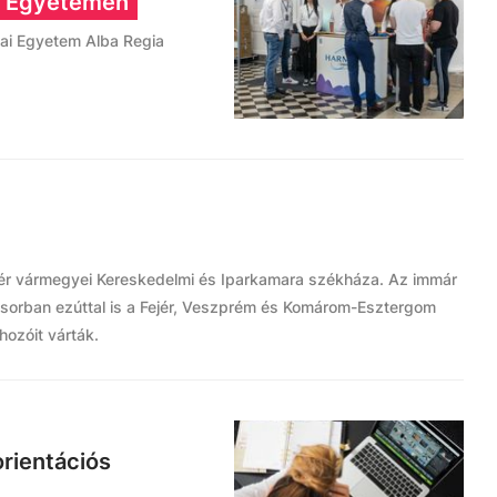
ai Egyetemen
dai Egyetem Alba Regia
jér vármegyei Kereskedelmi és Iparkamara székháza. Az immár
sorban ezúttal is a Fejér, Veszprém és Komárom-Esztergom
ozóit várták.
rientációs