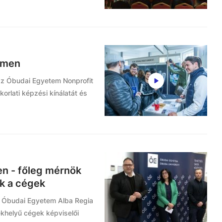
temen
az Óbudai Egyetem Nonprofit
orlati képzési kínálatát és
n - főleg mérnök
ek a cégek
z Óbudai Egyetem Alba Regia
ékhelyű cégek képviselői