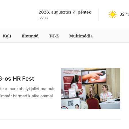
2026. augusztus 7., péntek
32
 °
Ibolya
Kult
Életmód
T-T-Z
Multimédia
6-os HR Fest
e a munkahelyi jóllét ma már
az immár harmadik alkalommal