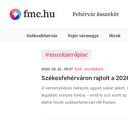
fmc.hu
Fehérvár összeköt
Székesfehérvár
Fejér vármegye
Hírek
#munkaerőpiac
2026. 02. 25., 09:27
Kult
,
munkahely
Székesfehérváron rajtolt a 202
A versenyképes bérezés ugyan sokat jelent, d
legalább ennyire fontos – erről is szó esett 
életre hívott székesfehérvári HR Festen.