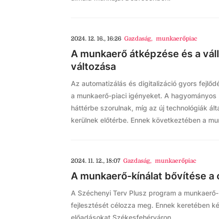
2024. 12. 16., 16:26
Gazdaság
,
munkaerőpiac
A munkaerő átképzése és a válla
változása
Az automatizálás és digitalizáció gyors fejlőd
a munkaerő-piaci igényeket. A hagyományos
háttérbe szorulnak, míg az új technológiák ál
kerülnek előtérbe. Ennek következtében a mu
2024. 11. 12., 18:07
Gazdaság
,
munkaerőpiac
A munkaerő-kínálat bővítése a 
A Széchenyi Terv Plusz program a munkaerő-k
fejlesztését célozza meg. Ennek keretében két
előadásokat Székesfehérváron.