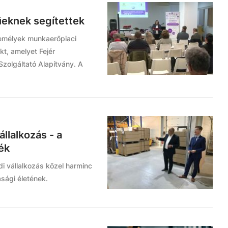
eknek segítettek
emélyek munkaerőpiaci
kt, amelyet Fejér
zolgáltató Alapítvány. A
állalkozás - a
ék
di vállalkozás közel harminc
sági életének.