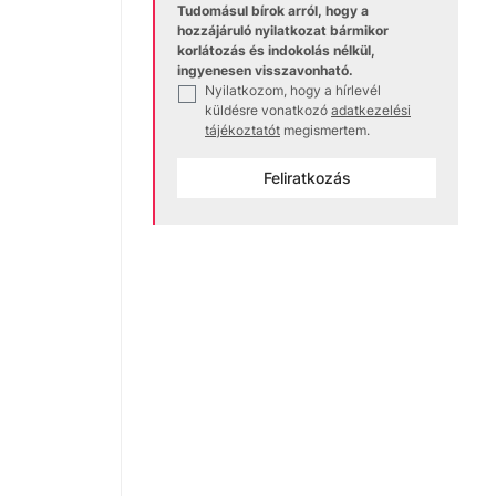
Tudomásul bírok arról, hogy a
hozzájáruló nyilatkozat bármikor
korlátozás és indokolás nélkül,
ingyenesen visszavonható.
Nyilatkozom, hogy a hírlevél
✓
küldésre vonatkozó
adatkezelési
tájékoztatót
megismertem.
Feliratkozás