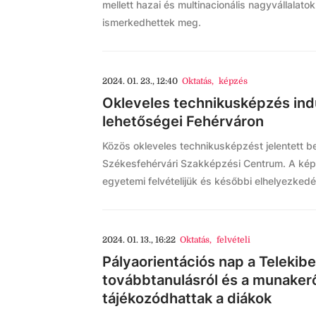
mellett hazai és multinacionális nagyvállalatok 
ismerkedhettek meg.
2024. 01. 23., 12:40
Oktatás
,
képzés
Okleveles technikusképzés indu
lehetőségei Fehérváron
Közös okleveles technikusképzést jelentett 
Székesfehérvári Szakképzési Centrum. A képz
egyetemi felvételijük és későbbi elhelyezked
2024. 01. 13., 16:22
Oktatás
,
felvételi
Pályaorientációs nap a Telekibe
továbbtanulásról és a munakerő
tájékozódhattak a diákok