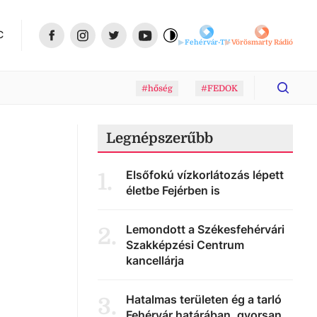
C
Fehérvár-TV
Vörösmarty Rádió
#hőség
#FEDOK
Legnépszerűbb
Elsőfokú vízkorlátozás lépett
1
.
életbe Fejérben is
Lemondott a Székesfehérvári
2
.
Szakképzési Centrum
kancellárja
Hatalmas területen ég a tarló
3
.
Fehérvár határában, gyorsan