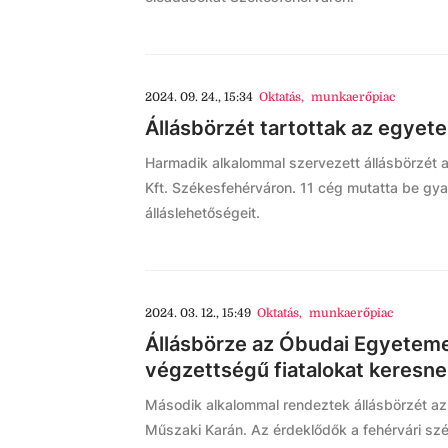
2024. 09. 24., 15:34
Oktatás
,
munkaerőpiac
Állásbörzét tartottak az egye
Harmadik alkalommal szervezett állásbörzét 
Kft. Székesfehérváron. 11 cég mutatta be gyak
álláslehetőségeit.
2024. 03. 12., 15:49
Oktatás
,
munkaerőpiac
Állásbörze az Óbudai Egyeteme
végzettségű fiatalokat keresn
Második alkalommal rendeztek állásbörzét a
Műszaki Karán. Az érdeklődők a fehérvári sz