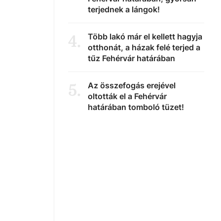
terjednek a lángok!
Több lakó már el kellett hagyja
4
.
otthonát, a házak felé terjed a
tűz Fehérvár határában
Az összefogás erejével
5
.
oltották el a Fehérvár
határában tomboló tüzet!