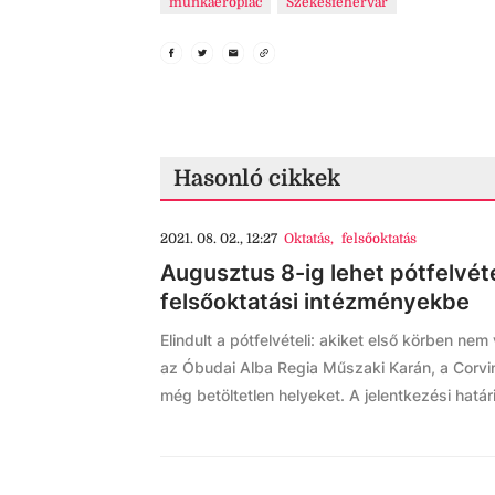
munkaerőpiac
Székesfehérvár
Hasonló cikkek
2021. 08. 02., 12:27
Oktatás
,
felsőoktatás
Augusztus 8-ig lehet pótfelvéte
felsőoktatási intézményekbe
Elindult a pótfelvételi: akiket első körben ne
az Óbudai Alba Regia Műszaki Karán, a Corvin
még betöltetlen helyeket. A jelentkezési határ