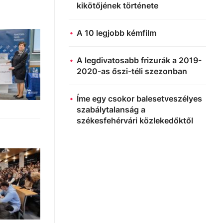
kikötőjének története
A 10 legjobb kémfilm
A legdivatosabb frizurák a 2019-
2020-as őszi-téli szezonban
Íme egy csokor balesetveszélyes
szabálytalanság a
székesfehérvári közlekedőktől