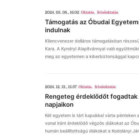
2024. 05. 08., 16:02
Oktatás
,
felsőoktatás
Támogatás az Óbudai Egyetemn
indulnak
Kilencvenezer dolláros támogatásban részes
Kara. A Kyndryl Alapítvánnyal való együttmű
meg az egyetemen a kiberbiztonsággal kapc
2024. 12. 13., 15:37
Oktatás
,
felsőoktatás
Rengeteg érdeklődőt fogadtak 
napjaikon
Két egyetem is tárt kapukkal várta pénteken 
vonal iránt érdeklődő végzős diákokat az Ób
humán beállítottságú diákokat a Kodolányi J