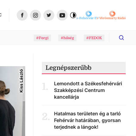
C
Fehérvár-TV
Vörösmarty Rádió
#Forgi
#hőség
#FEDOK
Legnépszerűbb
Kiss László
Lemondott a Székesfehérvári
1
.
Szakképzési Centrum
kancellárja
Hatalmas területen ég a tarló
2
.
Fehérvár határában, gyorsan
terjednek a lángok!