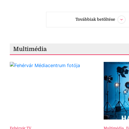
Továbbiak betöltése
Multimédia
Fehérvár TV
Multimédia
,
F