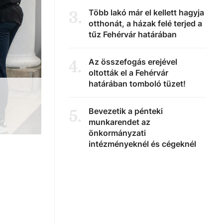
Több lakó már el kellett hagyja
3
.
otthonát, a házak felé terjed a
tűz Fehérvár határában
Az összefogás erejével
4
.
oltották el a Fehérvár
határában tomboló tüzet!
Bevezetik a pénteki
5
.
munkarendet az
önkormányzati
intézményeknél és cégeknél