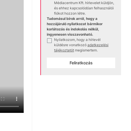
Médiacentrum Kft. hírlevelet küldjön,
és ehhez kapcsolódóan felhasználói
fiókot hozzon létre.
Tudomásul bírok arról, hogy a
hozzájáruló nyilatkozat bármikor
korlátozás és indokolás nélkül,
ingyenesen visszavonható.
Nyilatkozom, hogy a hírlevél
✓
küldésre vonatkozó
adatkezelési
tájékoztatót
megismertem.
Feliratkozás