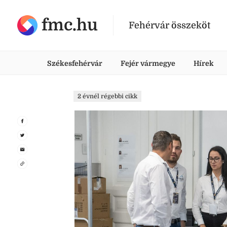
fmc.hu
Fehérvár összeköt
Székesfehérvár
Fejér vármegye
Hírek
2 évnél régebbi cikk