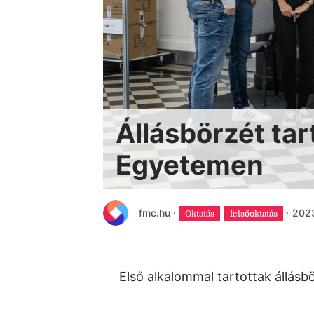
Állásbörzét tar
Egyetemen
fmc.hu
·
·
2023
Oktatás
felsőoktatás
Első alkalommal tartottak állás