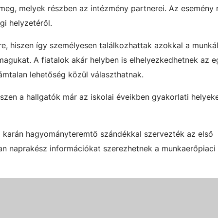
ek meg, melyek részben az intézmény partnerei. Az esemény 
gi helyzetéről.
ére, hiszen így személyesen találkozhattak azokkal a munká
i magukat. A fiatalok akár helyben is elhelyezkedhetnek az 
zámtalan lehetőség közül választhatnak.
szen a hallgatók már az iskolai éveikben gyakorlati helyek
 karán hagyományteremtő szándékkal szervezték az első
san naprakész információkat szerezhetnek a munkaerőpiaci