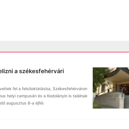
lizni a székesfehérvári
m vettek fel a felsőoktatásba, Székesfehérváron
us helyi campusán és a Kodolányin is találnak
idő augusztus 8-a éjfél.