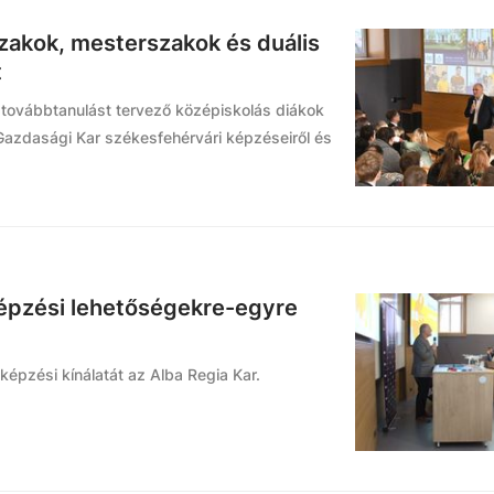
zakok, mesterszakok és duális
t
 továbbtanulást tervező középiskolás diákok
 Gazdasági Kar székesfehérvári képzéseiről és
képzési lehetőségekre-egyre
épzési kínálatát az Alba Regia Kar.