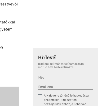
résztvevői
ltatókkal
egyetem
en
Hírlevél
Iratkozz fel már most hamarosan
induló heti hírlevelünkre!
A Hírlevélre történő feliratkozással
✓
önkéntesen, kifejezetten
hozzájárulok ahhoz, a Fehérvár