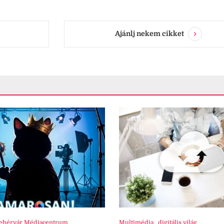
Ajánlj nekem cikket
ehérvár Médiacentrum
Multimédia
,
digitális világ