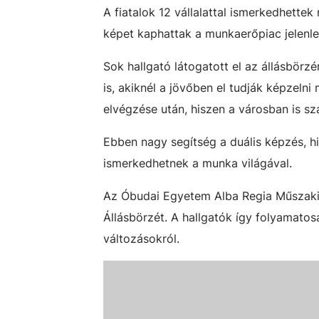
A fiatalok 12 vállalattal ismerkedhett
képet kaphattak a munkaerőpiac jelenle
Sok hallgató látogatott el az állásbörz
is, akiknél a jövőben el tudják képzeln
elvégzése után, hiszen a városban is s
Ebben nagy segítség a duális képzés, hi
ismerkedhetnek a munka világával.
Az Óbudai Egyetem Alba Regia Műszaki
Állásbörzét. A hallgatók így folyamato
változásokról.