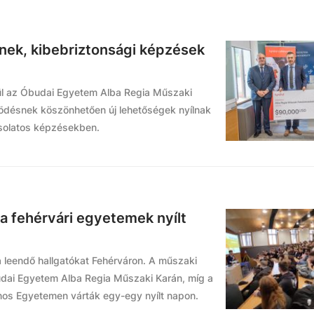
ek, kibebriztonsági képzések
ül az Óbudai Egyetem Alba Regia Műszaki
ködésnek köszönhetően új lehetőségek nyílnak
solatos képzésekben.
a fehérvári egyetemek nyílt
a leendő hallgatókat Fehérváron. A műszaki
udai Egyetem Alba Regia Műszaki Karán, míg a
ános Egyetemen várták egy-egy nyílt napon.