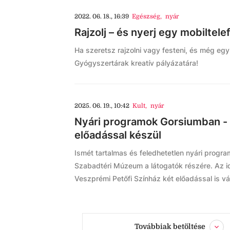
2022. 06. 18., 16:39
Egészség
,
nyár
Rajzolj – és nyerj egy mobiltele
Ha szeretsz rajzolni vagy festeni, és még egy 
Gyógyszertárak kreatív pályázatára!
2025. 06. 19., 10:42
Kult
,
nyár
Nyári programok Gorsiumban - 
előadással készül
Ismét tartalmas és feledhetetlen nyári progr
Szabadtéri Múzeum a látogatók részére. Az id
Veszprémi Petőfi Színház két előadással is v
Továbbiak betöltése