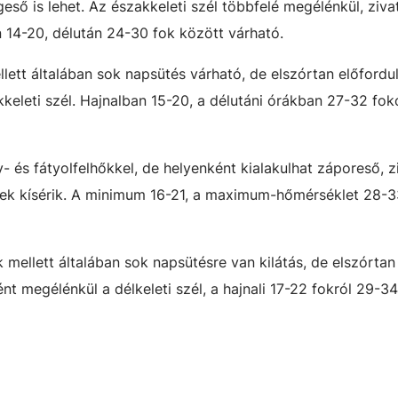
geső is lehet. Az északkeleti szél többfelé megélénkül, ziv
 14-20, délután 24-30 fok között várható.
lett általában sok napsütés várható, de elszórtan előfordu
kkeleti szél. Hajnalban 15-20, a délutáni órákban 27-32 fok
 és fátyolfelhőkkel, de helyenként kialakulhat záporeső, zi
kések kísérik. A minimum 16-21, a maximum-hőmérséklet 28-3
k mellett általában sok napsütésre van kilátás, de elszórtan
nt megélénkül a délkeleti szél, a hajnali 17-22 fokról 29-3