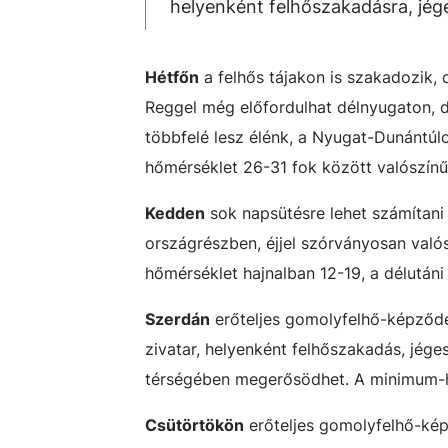
helyenként felhőszakadásra, jége
Hétfőn
a felhős tájakon is szakadozik, c
Reggel még előfordulhat délnyugaton, d
többfelé lesz élénk, a Nyugat-Dunántúl
hőmérséklet 26-31 fok között valószínű,
Kedden
sok napsütésre lehet számítani f
országrészben, éjjel szórványosan valósz
hőmérséklet hajnalban 12-19, a délutáni
Szerdán
erőteljes gomolyfelhő-képződésr
zivatar, helyenként felhőszakadás, jéges
térségében megerősödhet. A minimum-hő
Csütörtökön
erőteljes gomolyfelhő-képz