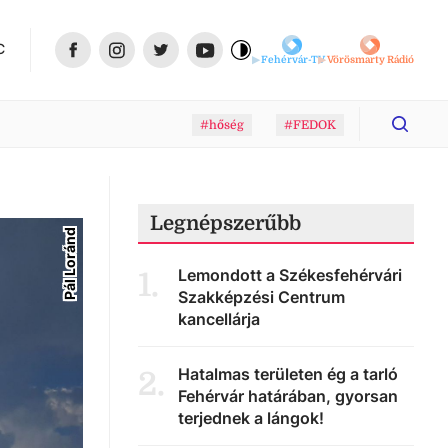
C
Fehérvár-TV
Vörösmarty Rádió
#hőség
#FEDOK
Legnépszerűbb
Pál Loránd
Lemondott a Székesfehérvári
1
.
Szakképzési Centrum
kancellárja
Hatalmas területen ég a tarló
2
.
Fehérvár határában, gyorsan
terjednek a lángok!