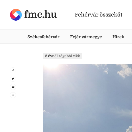
fmc.hu
Fehérvár összeköt
Székesfehérvár
Fejér vármegye
Hírek
2 évnél régebbi cikk