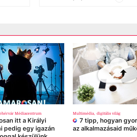
ehérvár Médiacentrum
Multimédia
,
digitális világ
san itt a Királyi
7 tipp, hogyan gyor
i pedig egy igazán
az alkalmazásaid mű
loggal készülünk