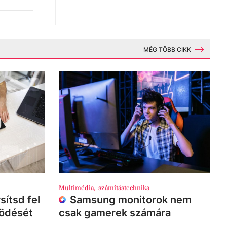
MÉG TÖBB CIKK
Multimédia
,
számítástechnika
sítsd fel
Samsung monitorok nem
ködését
csak gamerek számára