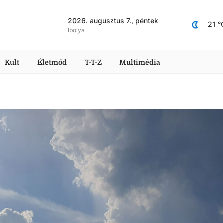
2026. augusztus 7., péntek
21
 °
Ibolya
Kult
Életmód
T-T-Z
Multimédia