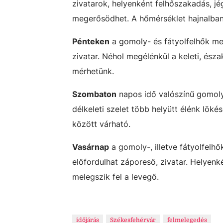
zivatarok, helyenként felhőszakadás, jé
megerősödhet. A hőmérséklet hajnalban
Pénteken
a gomoly- és fátyolfelhők mel
zivatar. Néhol megélénkül a keleti, észa
mérhetünk.
Szombaton
napos idő valószínű gomoly-
délkeleti szelet több helyütt élénk lö
között várható.
Vasárnap
a gomoly-, illetve fátyolfelhő
előfordulhat záporeső, zivatar. Helyenké
melegszik fel a levegő.
időjárás
Székesfehérvár
felmelegedés