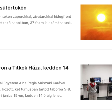
csütörtökön
nteken záporokkal, zivatarokkal hidegfront
vetkező napokban, 37 fokra is számíthatunk.
on a Titkok Háza, kedden 14
ai Egyetem Alba Regia Műszaki Karával
2. között, két turnusban tartott táborba 5-8.
i június 15-én, kedden 14 óráig lehet.