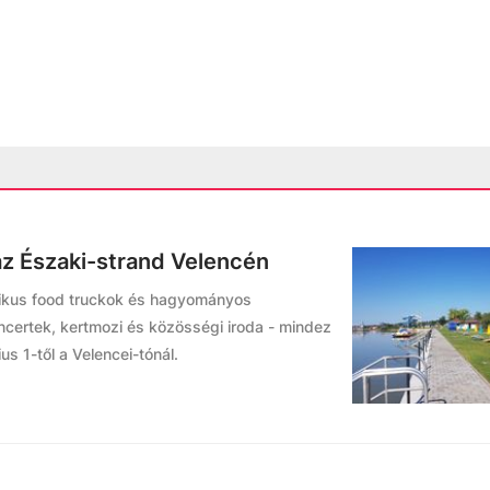
 az Északi-strand Velencén
ikus food truckok és hagyományos
certek, kertmozi és közösségi iroda - mindez
us 1-től a Velencei-tónál.