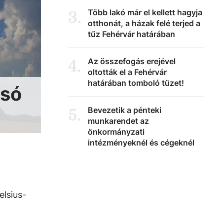
Több lakó már el kellett hagyja
3
.
otthonát, a házak felé terjed a
tűz Fehérvár határában
Az összefogás erejével
4
.
oltották el a Fehérvár
határában tomboló tüzet!
lsó
Bevezetik a pénteki
5
.
munkarendet az
önkormányzati
intézményeknél és cégeknél
elsius-