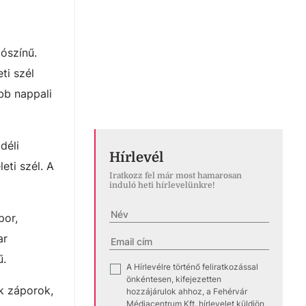
lószínű.
ti szél
bb nappali
déli
Hírlevél
eti szél. A
Iratkozz fel már most hamarosan
induló heti hírlevelünkre!
por,
ar
ű.
A Hírlevélre történő feliratkozással
✓
önkéntesen, kifejezetten
ak záporok,
hozzájárulok ahhoz, a Fehérvár
Médiacentrum Kft. hírlevelet küldjön,