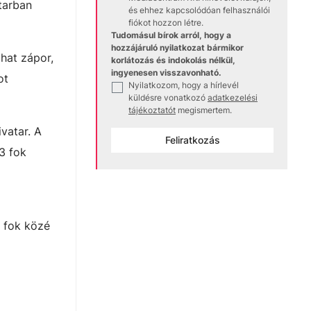
atarban
és ehhez kapcsolódóan felhasználói
fiókot hozzon létre.
Tudomásul bírok arról, hogy a
hozzájáruló nyilatkozat bármikor
lhat zápor,
korlátozás és indokolás nélkül,
ingyenesen visszavonható.
ot
Nyilatkozom, hogy a hírlevél
✓
küldésre vonatkozó
adatkezelési
tájékoztatót
megismertem.
vatar. A
Feliratkozás
3 fok
4 fok közé