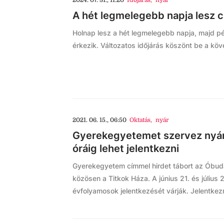
2024. 07. 31., 11:20
Időjárás
,
nyár
A hét legmelegebb napja lesz 
Holnap lesz a hét legmelegebb napja, majd pé
érkezik. Változatos időjárás köszönt be a kö
2021. 06. 15., 06:50
Oktatás
,
nyár
Gyerekegyetemet szervez nyár
óráig lehet jelentkezni
Gyerekegyetem címmel hirdet tábort az Óbud
közösen a Titkok Háza. A június 21. és július 
évfolyamosok jelentkezését várják. Jelentkezn