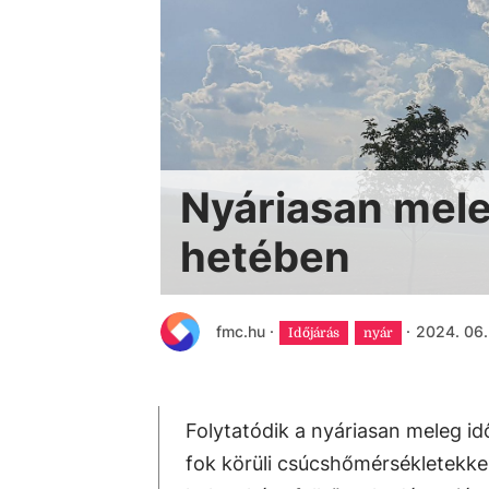
Nyáriasan mele
hetében
fmc.hu
·
·
2024. 06.
Időjárás
nyár
Folytatódik a nyáriasan meleg id
fok körüli csúcshőmérsékletekkel