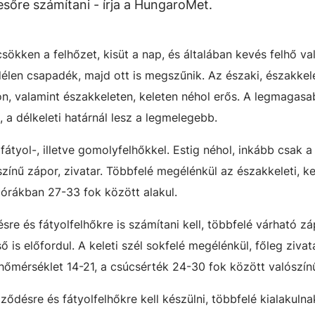
sőre számítani - írja a HungaroMet.
sökken a felhőzet, kisüt a nap, és általában kevés felhő va
élen csapadék, majd ott is megszűnik. Az északi, északkele
on, valamint északkeleten, keleten néhol erős. A legmagasa
 a délkeleti határnál lesz a legmelegebb.
átyol-, illetve gomolyfelhőkkel. Estig néhol, inkább csak a 
ínű zápor, zivatar. Többfelé megélénkül az északkeleti, kel
 órákban 27-33 fok között alakul.
e és fátyolfelhőkre is számítani kell, többfelé várható zá
ő is előfordul. A keleti szél sokfelé megélénkül, főleg zivat
mérséklet 14-21, a csúcsérték 24-30 fok között valószín
ődésre és fátyolfelhőkre kell készülni, többfelé kialakuln