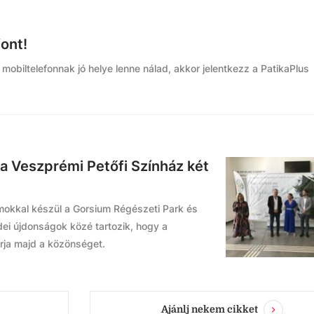
font!
mobiltelefonnak jó helye lenne nálad, akkor jelentkezz a PatikaPlus
a Veszprémi Petőfi Színház két
amokkal készül a Gorsium Régészeti Park és
ei újdonságok közé tartozik, hogy a
árja majd a közönséget.
Ajánlj nekem cikket