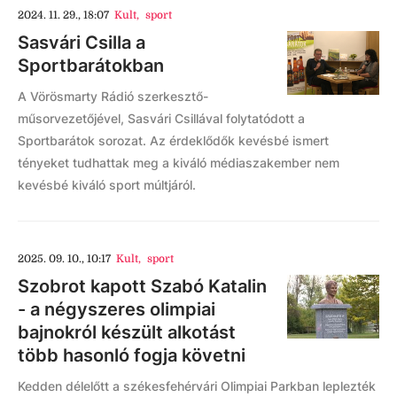
2024. 11. 29., 18:07
Kult
,
sport
Sasvári Csilla a
Sportbarátokban
A Vörösmarty Rádió szerkesztő-
műsorvezetőjével, Sasvári Csillával folytatódott a
Sportbarátok sorozat. Az érdeklődők kevésbé ismert
tényeket tudhattak meg a kiváló médiaszakember nem
kevésbé kiváló sport múltjáról.
2025. 09. 10., 10:17
Kult
,
sport
Szobrot kapott Szabó Katalin
- a négyszeres olimpiai
bajnokról készült alkotást
több hasonló fogja követni
Kedden délelőtt a székesfehérvári Olimpiai Parkban leplezték