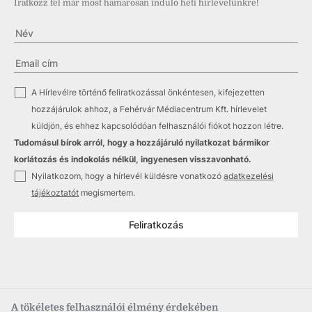
Iratkozz fel már most hamarosan induló heti hírlevelünkre!
✓
A Hírlevélre történő feliratkozással önkéntesen, kifejezetten
hozzájárulok ahhoz, a Fehérvár Médiacentrum Kft. hírlevelet
küldjön, és ehhez kapcsolódóan felhasználói fiókot hozzon létre.
Tudomásul bírok arról, hogy a hozzájáruló nyilatkozat bármikor
korlátozás és indokolás nélkül, ingyenesen visszavonható.
✓
Nyilatkozom, hogy a hírlevél küldésre vonatkozó
adatkezelési
tájékoztatót
megismertem.
Feliratkozás
A tökéletes felhasználói élmény érdekében