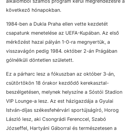
alkalomból számos program kerül megrendezésre a
következő hónapokban.
1984-ben a Dukla Praha ellen vette kezdetét
csapatunk menetelése az UEFA-Kupában. Az első
mérkőzést hazai pályán 1-0-ra megnyertük, a
visszavágón pedig 1984. október 2-án Prágában
gólnélküli döntetlen született.
Ez a párharc lesz a fókuszban az október 3-án,
csütörtökön 18 órakor kezdődő kerekasztal-
beszélgetésen, melynek helyszíne a Sóstói Stadion
VIP Lounge-a lesz. Az est házigazdája a Gyulai
István-díjas székesfehérvári sportújságíró, Horog
László lesz, aki Csongrádi Ferenccel, Szabó
Józseffel, Hartyáni Gáborral és természetesen a