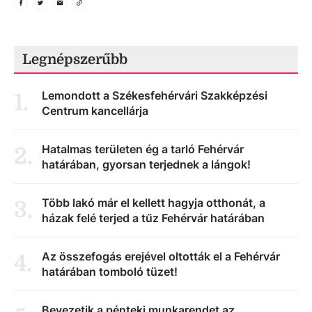
Legnépszerűbb
Lemondott a Székesfehérvári Szakképzési
1
.
Centrum kancellárja
Hatalmas területen ég a tarló Fehérvár
2
.
határában, gyorsan terjednek a lángok!
Több lakó már el kellett hagyja otthonát, a
3
.
házak felé terjed a tűz Fehérvár határában
Az összefogás erejével oltották el a Fehérvár
4
.
határában tomboló tüzet!
Bevezetik a pénteki munkarendet az