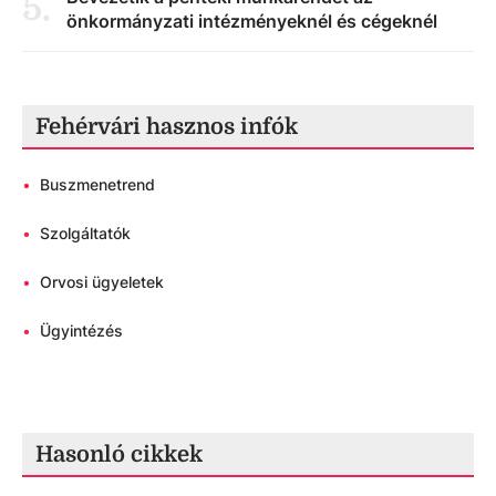
5
.
önkormányzati intézményeknél és cégeknél
Fehérvári hasznos infók
•
Buszmenetrend
•
Szolgáltatók
•
Orvosi ügyeletek
•
Ügyintézés
Hasonló cikkek