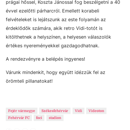
prágai hőssel, Koszta Jánossal fog beszélgetni a 40
évvel ezelőtti párharcról. Emellett korabeli
felvételeket is lejátszunk az este folyamán az
érdeklődők számára, akik retro Vidi-totót is
kitölthetnek a helyszínen, a helyesen válaszolók
értékes nyereményekkel gazdagodhatnak.
A rendezvényre a belépés ingyenes!
Várunk mindenkit, hogy együtt idézzük fel az
örömteli pillanatokat!
Fejér vármegye
Székesfehérvár
Vidi
Videoton
Fehérvár FC
foci
stadion