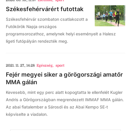
2026. 05. 16., 11:37
Életmód
,
sport
Székesfehérvárért futottak
Székesfehérvár szombaton csatlakozott a
Futókörök Napja országos
programsorozathoz, amelynek helyi eseményeit a Halesz
ligeti futópályán rendezték meg.
2021. 11. 27., 14:28
Egészség
,
sport
Fejér megyei siker a görögországi amatőr
MMA gálán
Kevesebb, mint egy perc alatt kopogtatta le ellenfelét Kugler
Andris a Görögországban megrendezett IMMAF MMA gálán.
Az abai fiatalember a Sárosdi és az Abai Kempo SE-t
képviselte a viadalon.