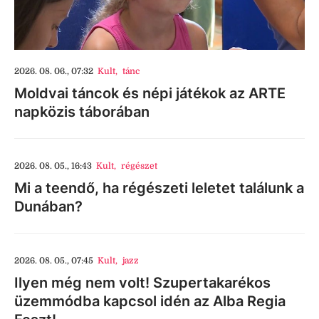
2026. 08. 06., 07:32
Kult
,
tánc
Moldvai táncok és népi játékok az ARTE
napközis táborában
2026. 08. 05., 16:43
Kult
,
régészet
Mi a teendő, ha régészeti leletet találunk a
Dunában?
2026. 08. 05., 07:45
Kult
,
jazz
Ilyen még nem volt! Szupertakarékos
üzemmódba kapcsol idén az Alba Regia