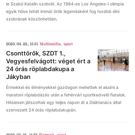
le Szabó Katalin szobrát. Az 1984-es Los Angeles-i olimpia
egyik hőse tehát immár örök legendaként fog tovább élni
szobrának köszönhetően.
2023. 04. 22., 15:51
Multimédia
,
sport
Csonttörők, SZDT 1.,
Vegyesfelvágott: véget ért a
24 órás röplabdakupa a
Jákyban
Érmekkel és élményekkel gazdagon mehettek el aludni a
maratoni röplabdázás után a fehérvári sportkedvelő fiatalok.
Hősiesen játszottak egy teljes napon át a Diáktanács által
szervezett 24 órás röplabdakupán.