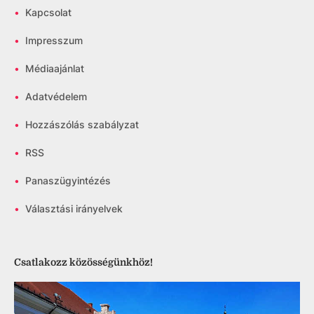
•
Kapcsolat
•
Impresszum
•
Médiaajánlat
•
Adatvédelem
•
Hozzászólás szabályzat
•
RSS
•
Panaszügyintézés
•
Választási irányelvek
Csatlakozz közösségünkhöz!