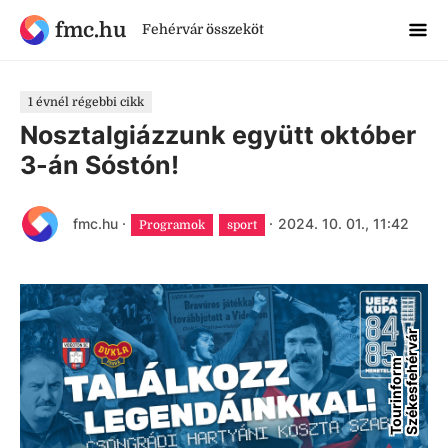
fmc.hu
Fehérvár összeköt
1 évnél régebbi cikk
Nosztalgiázzunk együtt október
3-án Sóstón!
fmc.hu
·
·
2024. 10. 01., 11:42
Programok
sport
r
T
o
u
r
i
n
f
o
r
m
S
z
é
k
e
s
f
e
h
é
r
v
á