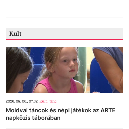
Kult
2026. 08. 06., 07:32
Kult
,
tánc
Moldvai táncok és népi játékok az ARTE
napközis táborában