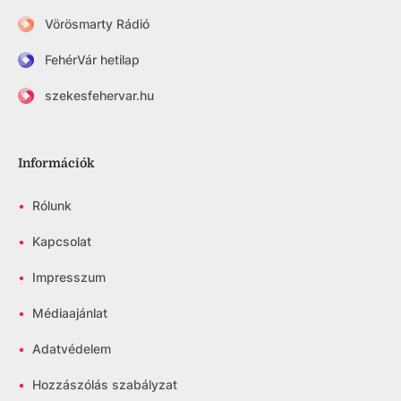
Vörösmarty Rádió
FehérVár hetilap
szekesfehervar.hu
Információk
•
Rólunk
•
Kapcsolat
•
Impresszum
•
Médiaajánlat
•
Adatvédelem
•
Hozzászólás szabályzat