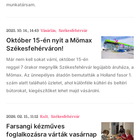
munkatársam.
2025. 10. 14., 14:43
Vásárlás
,
Székesfehérvár
Október 15-én nyit a Mömax
Székesfehérváron!
Már nem kell sokat várni, október 15-én
reggel 7 órakor megnyílik Székesfehérvár legújabb áruháza, a
Mömax. Az ünnepélyes átadón bemutatták a Holland fasor 1.
szám alatt található üzletet, ahol különféle kültéri és beltéri
bútorokat, kiegészítőket lehet majd vásárolni.
2026. 02. 15., 11:12
Kult
,
Székesfehérvár
Farsangi kézműves
foglalkozásra várták vasárnap