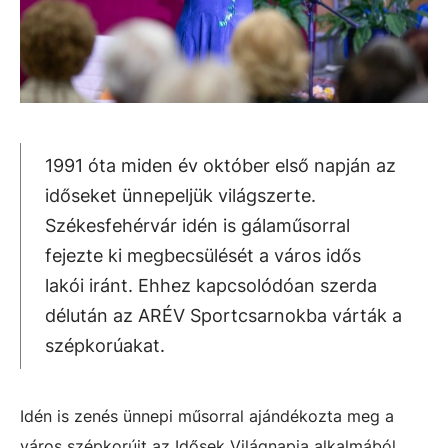
1991 óta miden év október első napján az
időseket ünnepeljük világszerte.
Székesfehérvár idén is gálaműsorral
fejezte ki megbecsülését a város idős
lakói iránt. Ehhez kapcsolódóan szerda
délután az ARÉV Sportcsarnokba várták a
szépkorúakat.
Idén is zenés ünnepi műsorral ajándékozta meg a
város szépkorúit az Idősek Világnapja alkalmából