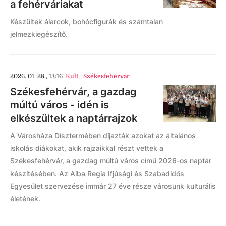
a fehérváriakat
Készültek álarcok, bohócfigurák és számtalan
jelmezkiegészítő.
2026. 01. 28., 13:16
Kult
,
Székesfehérvár
Székesfehérvár, a gazdag
múltú város - idén is
elkészültek a naptárrajzok
A Városháza Dísztermében díjazták azokat az általános
iskolás diákokat, akik rajzaikkal részt vettek a
Székesfehérvár, a gazdag múltú város című 2026-os naptár
készítésében. Az Alba Regia Ifjúsági és Szabadidős
Egyesület szervezése immár 27 éve része városunk kulturális
életének.