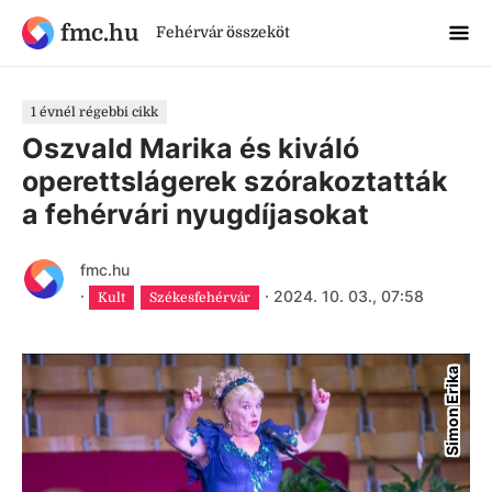
fmc.hu
Fehérvár összeköt
1 évnél régebbi cikk
Oszvald Marika és kiváló
operettslágerek szórakoztatták
a fehérvári nyugdíjasokat
fmc.hu
·
·
2024. 10. 03., 07:58
Kult
Székesfehérvár
Simon Erika