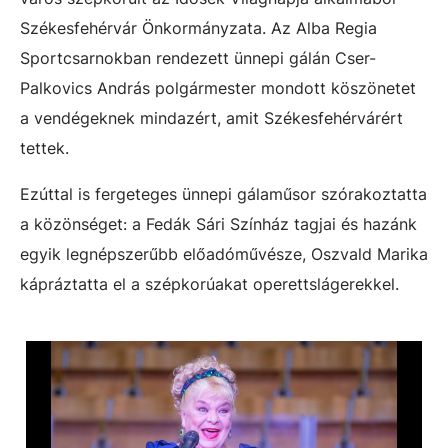
Székesfehérvár Önkormányzata. Az Alba Regia
Sportcsarnokban rendezett ünnepi gálán Cser-
Palkovics András polgármester mondott köszönetet
a vendégeknek mindazért, amit Székesfehérvárért
tettek.
Ezúttal is fergeteges ünnepi gálaműsor szórakoztatta
a közönséget: a Fedák Sári Színház tagjai és hazánk
egyik legnépszerűbb előadóművésze, Oszvald Marika
kápráztatta el a szépkorúakat operettslágerekkel.