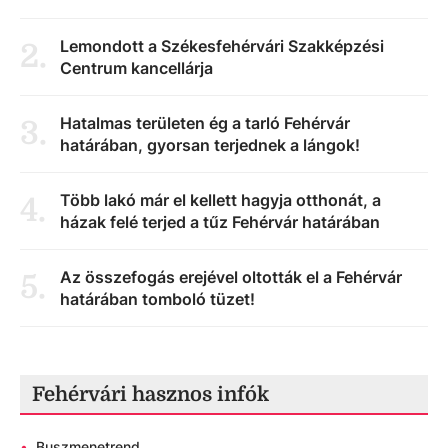
Lemondott a Székesfehérvári Szakképzési
2
.
Centrum kancellárja
Hatalmas területen ég a tarló Fehérvár
3
.
határában, gyorsan terjednek a lángok!
Több lakó már el kellett hagyja otthonát, a
4
.
házak felé terjed a tűz Fehérvár határában
Az összefogás erejével oltották el a Fehérvár
5
.
határában tomboló tüzet!
Fehérvári hasznos infók
•
Buszmenetrend