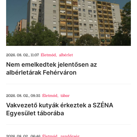
2026. 08. 02., 11:07
Életmód
,
albérlet
Nem emelkedtek jelentősen az
albérletárak Fehérváron
2026. 08. 02., 08:35
Életmód
,
tábor
Vakvezető kutyák érkeztek a SZÉNA
Egyesület táborába
2026. 08. 02., 06:46
Életmód
,
rendőrség