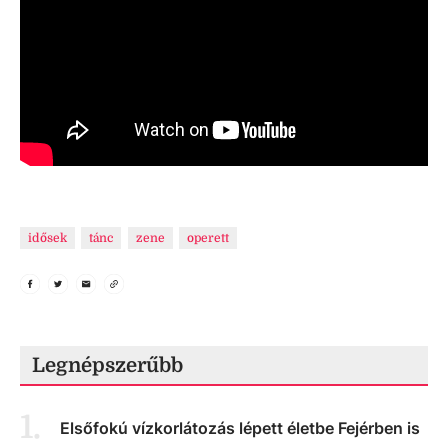
idősek
tánc
zene
operett
Legnépszerűbb
1
.
Elsőfokú vízkorlátozás lépett életbe Fejérben is