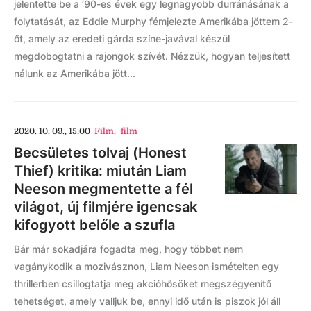
jelentette be a ‘90-es évek egy legnagyobb durránásának a
folytatását, az Eddie Murphy fémjelezte Amerikába jöttem 2-
őt, amely az eredeti gárda színe-javával készül
megdobogtatni a rajongok szívét. Nézzük, hogyan teljesített
nálunk az Amerikába jött...
2020. 10. 09., 15:00
Film
,
film
Becsületes tolvaj (Honest
Thief) kritika: miután Liam
Neeson megmentette a fél
világot, új filmjére igencsak
kifogyott belőle a szufla
Bár már sokadjára fogadta meg, hogy többet nem
vagánykodik a mozivásznon, Liam Neeson ismételten egy
thrillerben csillogtatja meg akcióhősöket megszégyenítő
tehetséget, amely valljuk be, ennyi idő után is piszok jól áll