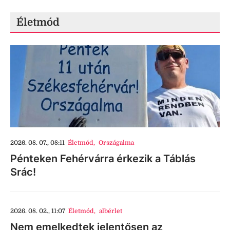
Életmód
2026. 08. 07., 08:11
Életmód
,
Országalma
Pénteken Fehérvárra érkezik a Táblás
Srác!
2026. 08. 02., 11:07
Életmód
,
albérlet
Nem emelkedtek jelentősen az