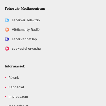
Fehérvár Médiacentrum
Fehérvár Televízió
Vörösmarty Rádió
FehérVár hetilap
szekesfehervar.hu
Információk
•
Rólunk
•
Kapcsolat
•
Impresszum
•
Médiaajánlat