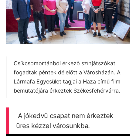
Csíkcsomortánból érkező színjátszókat
fogadtak péntek délelőtt a Városházán. A
Lármafa Egyesület tagjai a Haza című film
bemutatójára érkeztek Székesfehérvárra.
A jókedvű csapat nem érkeztek
üres kézzel városunkba.