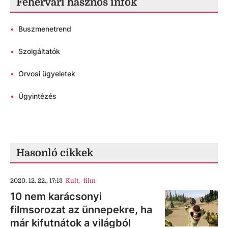
Fehérvári hasznos infók
•
Buszmenetrend
•
Szolgáltatók
•
Orvosi ügyeletek
•
Ügyintézés
Hasonló cikkek
2020. 12. 22., 17:13
Kult
,
film
10 nem karácsonyi
filmsorozat az ünnepekre, ha
már kifutnátok a világból