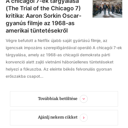
A chicagói 7-ek tárgyalása
(The Trial of the Chicago 7)
kritika: Aaron Sorkin Oscar-
gyanús filmje az 1968-as
amerikai tüntetésekről
Végre befutott a Netflix újabb saját gyártású filmje, az
igencsak impozáns szereplőgárdával operáló A chicagói 7-ek
tárgyalása, amely az 1968-as chicagói demokrata párti
konvenció alatt zajló vietnámi háborúellenes tüntetéseket
helyezi a fókuszba. Az eleinte békés felvonulás gyorsan
erőszakba csapot...
Továbbiak betöltése
Ajánlj nekem cikket