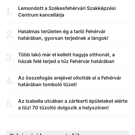
Lemondott a Székesfehérvári Szakképzési
1
.
Centrum kancellárja
Hatalmas területen ég a tarló Fehérvár
2
.
határában, gyorsan terjednek a lángok!
Több lakó már el kellett hagyja otthonát, a
3
.
házak felé terjed a tűz Fehérvár határában
Az összefogás erejével oltották el a Fehérvár
4
.
határában tomboló tüzet!
Az Izabella utcában a zártkerti épületeket elérte
5
.
a tűz! 70 tűzoltó dolgozik a helyszínen!