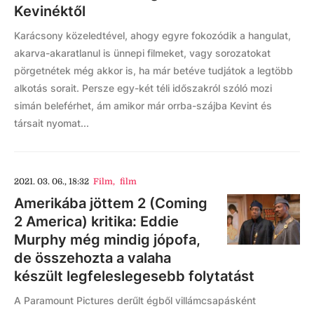
Kevinéktől
Karácsony közeledtével, ahogy egyre fokozódik a hangulat,
akarva-akaratlanul is ünnepi filmeket, vagy sorozatokat
pörgetnétek még akkor is, ha már betéve tudjátok a legtöbb
alkotás sorait. Persze egy-két téli időszakról szóló mozi
simán beleférhet, ám amikor már orrba-szájba Kevint és
társait nyomat...
2021. 03. 06., 18:32
Film
,
film
Amerikába jöttem 2 (Coming
2 America) kritika: Eddie
Murphy még mindig jópofa,
de összehozta a valaha
készült legfeleslegesebb folytatást
A Paramount Pictures derűlt égből villámcsapásként