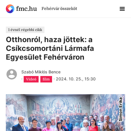
fmc.hu
Fehérvár összeköt
1 évnél régebbi cikk
Otthonról, haza jöttek: a
Csíkcsomortáni Lármafa
Egyesület Fehérváron
Szabó Miklós Bence
·
·
2024. 10. 25., 15:30
Videó
film
Simon Erika