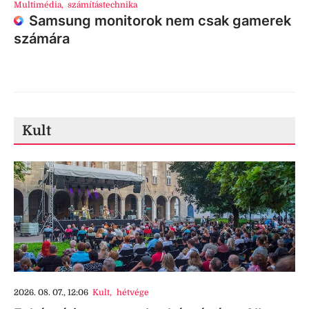
Multimédia
,
számítástechnika
Samsung monitorok nem csak gamerek
számára
Kult
2026. 08. 07., 12:06
Kult
,
hétvége