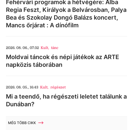
Fehérvári programok a hétvégére: Alba
Regia Feszt, Királyok a Belvárosban, Palya
Bea és Szokolay Dongó Balázs koncert,
Mancs őrjárat : A dínófilm
2026. 08. 06., 07:32
Kult
,
tánc
Moldvai táncok és népi játékok az ARTE
napközis táborában
2026. 08. 05., 16:43
Kult
,
régészet
Mi a teendő, ha régészeti leletet találunk a
Dunában?
MÉG TÖBB CIKK