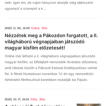
neki. Igen ám, de vajon hányszor akarják még eljátszatni
ugyanazt a szerepet a k...
2020. 11. 06., 18:39
Videó
,
film
Nézzétek meg a Pákozdon forgatott, a II.
világháború végnapjaiban játszódó
magyar kisfilm előzetesét!
Online már látható a II. világháború végnapjaiban játszódó
magyar kisfilm, az Elfelejtett nemzedék hivatalos előzetese,
amit többek között a Pákozdi Katonai Emlékparkban vettek
fel. A filmet hivatalosan november 12-én egy nemzetközi
történelmi filmfesztivál keretében mutatják be Pápán.
2020. 10. 17., 16:56
Film
,
film