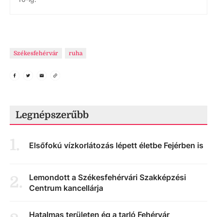
Székesfehérvár
ruha
Legnépszerűbb
1
.
Elsőfokú vízkorlátozás lépett életbe Fejérben is
Lemondott a Székesfehérvári Szakképzési
2
.
Centrum kancellárja
Hatalmas területen ég a tarló Fehérvár