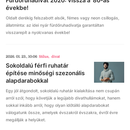
Fürdőruhadivat 2020: vissza a '80-as
évekbe!
Oldalt derékig felszabott alsók, fémes vagy neon csillogás,
állatminta: az idei nyár fürdőruhadivatja garantáltan
visszarepít a nyolcvanas évekbe!
2026. 01. 23., 10:06
Stílus
,
divat
Sokoldalú férfi ruhatár
építése minőségi szezonális
alapdarabokkal
Egy jól átgondolt, sokoldalú ruhatár kialakítása nem csupán
arról szól, hogy követjük a legújabb divathullámokat, hanem
sokkal inkább arról, hogy olyan időtálló alapdarabokat
válogatunk össze, amelyek évszakról évszakra, évről évre
megállják a helyüket.