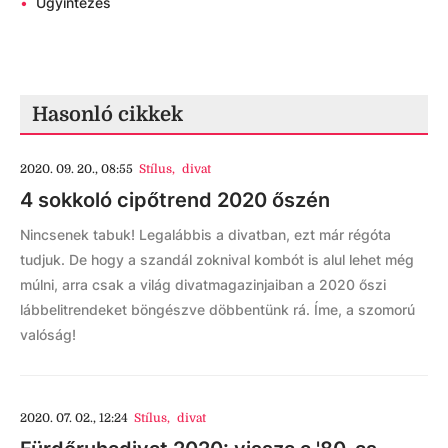
•
Ügyintézés
Hasonló cikkek
2020. 09. 20., 08:55
Stílus
,
divat
4 sokkoló cipőtrend 2020 őszén
Nincsenek tabuk! Legalábbis a divatban, ezt már régóta
tudjuk. De hogy a szandál zoknival kombót is alul lehet még
múlni, arra csak a világ divatmagazinjaiban a 2020 őszi
lábbelitrendeket böngészve döbbentünk rá. Íme, a szomorú
valóság!
2020. 07. 02., 12:24
Stílus
,
divat