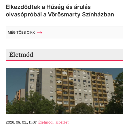
Elkezdődtek a Hűség és árulás
olvasópróbái a Vörösmarty Színházban
MÉG TÖBB CIKK
Életmód
2026. 08. 02., 11:07
Életmód
,
albérlet