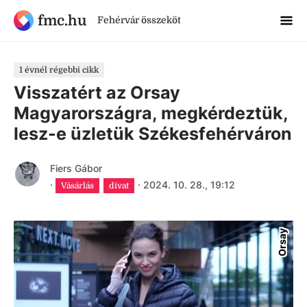
fmc.hu
Fehérvár összeköt
1 évnél régebbi cikk
Visszatért az Orsay
Magyarországra, megkérdeztük,
lesz-e üzletük Székesfehérváron
Fiers Gábor
·
·
2024. 10. 28., 19:12
Vásárlás
divat
Orsay