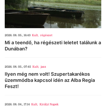
2026. 08. 05., 16:43
Kult
,
régészet
Mi a teendő, ha régészeti leletet találunk a
Dunában?
2026. 08. 05., 07:45
Kult
,
jazz
Ilyen még nem volt! Szupertakarékos
üzemmódba kapcsol idén az Alba Regia
Feszt!
2026. 08. 04., 17:14
Kult
,
Királyi Napok