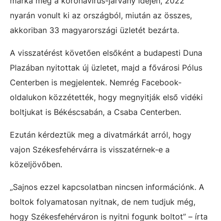
márka még a koronavírus-járvány idején, 2022
nyarán vonult ki az országból, miután az összes,
akkoriban 33 magyarországi üzletét bezárta.
A visszatérést követően elsőként a budapesti Duna
Plazában nyitottak új üzletet, majd a fővárosi Pólus
Centerben is megjelentek. Nemrég Facebook-
oldalukon közzétették, hogy megnyitják első vidéki
boltjukat is Békéscsabán, a Csaba Centerben.
Ezután kérdeztük meg a divatmárkát arról, hogy
vajon Székesfehérvárra is visszatérnek-e a
közeljövőben.
„Sajnos ezzel kapcsolatban nincsen információnk. A
boltok folyamatosan nyitnak, de nem tudjuk még,
hogy Székesfehérváron is nyitni fogunk boltot” – írta