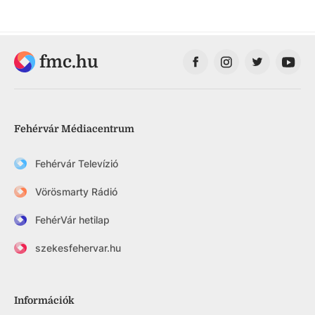
fmc.hu
Fehérvár Médiacentrum
Fehérvár Televízió
Vörösmarty Rádió
FehérVár hetilap
szekesfehervar.hu
Információk