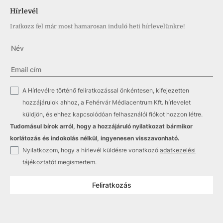
Hírlevél
Iratkozz fel már most hamarosan induló heti hírlevelünkre!
✓
A Hírlevélre történő feliratkozással önkéntesen, kifejezetten
hozzájárulok ahhoz, a Fehérvár Médiacentrum Kft. hírlevelet
küldjön, és ehhez kapcsolódóan felhasználói fiókot hozzon létre.
Tudomásul bírok arról, hogy a hozzájáruló nyilatkozat bármikor
korlátozás és indokolás nélkül, ingyenesen visszavonható.
✓
Nyilatkozom, hogy a hírlevél küldésre vonatkozó
adatkezelési
tájékoztatót
megismertem.
Feliratkozás