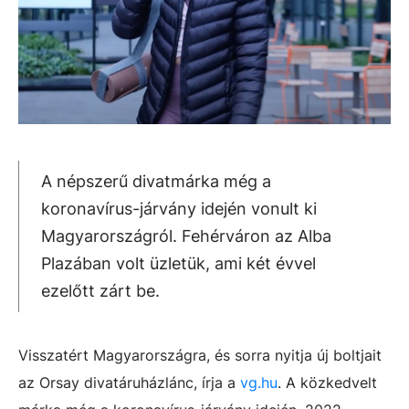
A népszerű divatmárka még a
koronavírus-járvány idején vonult ki
Magyarországról. Fehérváron az Alba
Plazában volt üzletük, ami két évvel
ezelőtt zárt be.
Visszatért Magyarországra, és sorra nyitja új boltjait
az Orsay divatáruházlánc, írja a
vg.hu
. A közkedvelt