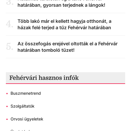
3
.
határában, gyorsan terjednek a lángok!
Több lakó már el kellett hagyja otthonát, a
4
.
házak felé terjed a tűz Fehérvár határában
Az összefogás erejével oltották el a Fehérvár
5
.
határában tomboló tüzet!
Fehérvári hasznos infók
•
Buszmenetrend
•
Szolgáltatók
•
Orvosi ügyeletek