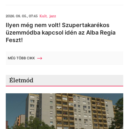
2026. 08. 05., 07:45
Kult
,
jazz
Ilyen még nem volt! Szupertakarékos
üzemmódba kapcsol idén az Alba Regia
Feszt!
MÉG TÖBB CIKK
Életmód