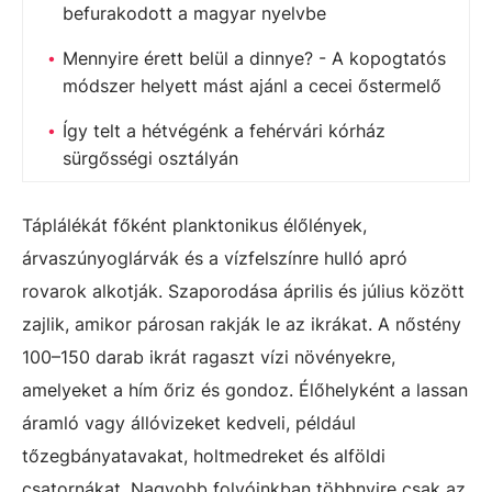
befurakodott a magyar nyelvbe
Mennyire érett belül a dinnye? - A kopogtatós
módszer helyett mást ajánl a cecei őstermelő
Így telt a hétvégénk a fehérvári kórház
sürgősségi osztályán
Táplálékát főként planktonikus élőlények,
árvaszúnyoglárvák és a vízfelszínre hulló apró
rovarok alkotják. Szaporodása április és július között
zajlik, amikor párosan rakják le az ikrákat. A nőstény
100–150 darab ikrát ragaszt vízi növényekre,
amelyeket a hím őriz és gondoz. Élőhelyként a lassan
áramló vagy állóvizeket kedveli, például
tőzegbányatavakat, holtmedreket és alföldi
csatornákat. Nagyobb folyóinkban többnyire csak az