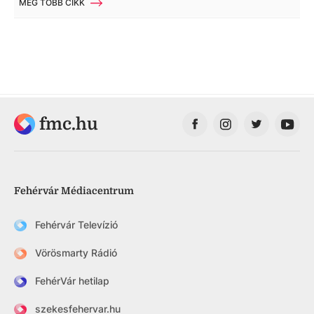
MÉG TÖBB CIKK
fmc.hu
Fehérvár Médiacentrum
Fehérvár Televízió
Vörösmarty Rádió
FehérVár hetilap
szekesfehervar.hu