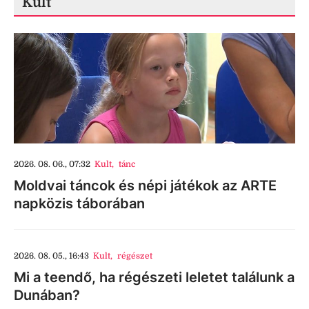
Kult
2026. 08. 06., 07:32
Kult
,
tánc
Moldvai táncok és népi játékok az ARTE
napközis táborában
2026. 08. 05., 16:43
Kult
,
régészet
Mi a teendő, ha régészeti leletet találunk a
Dunában?