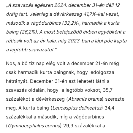
„A szavazás egészen 2024. december 31-én déli 12
óráig tart. Jelenleg a dévérkeszeg 41,7%-kal vezet,
második a vágódurbincs (32,2%), harmadik a kurta
baing (26,2%). A most befejeződő évben egyébként a
réticsík volt az év hala, míg 2023-ban a lápi póc kapta
a legtöbb szavazatot.”
Nos, a bő tíz nap elég volt a december 21-én még
csak harmadik kurta baingnak, hogy ledolgozza
hátrányát. December 31-én azt lehetett látni a
szavazás oldalán, hogy a legtöbb voksot, 35,7
százalékot a dévérkeszeg (
Abramis brama
) szerezte
meg. A kurta baing (
Leucaspius delineatus
) 34,4
százalékkal a második, míg a vágódurbincs
(
Gymnocephalus cernua
) 29,9 százalékkal a