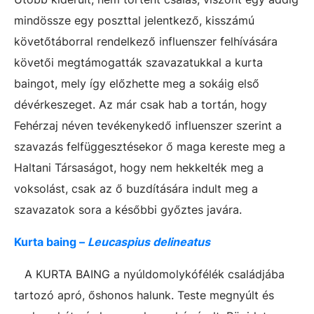
mindössze egy poszttal jelentkező, kisszámú
követőtáborral rendelkező influenszer felhívására
követői megtámogatták szavazatukkal a kurta
baingot, mely így előzhette meg a sokáig első
dévérkeszeget. Az már csak hab a tortán, hogy
Fehérzaj néven tevékenykedő influenszer szerint a
szavazás felfüggesztésekor ő maga kereste meg a
Haltani Társaságot, hogy nem hekkelték meg a
voksolást, csak az ő buzdítására indult meg a
szavazatok sora a későbbi győztes javára.
Kurta baing –
Leucaspius delineatus
A KURTA BAING a nyúldomolykófélék családjába
tartozó apró, őshonos halunk. Teste megnyúlt és