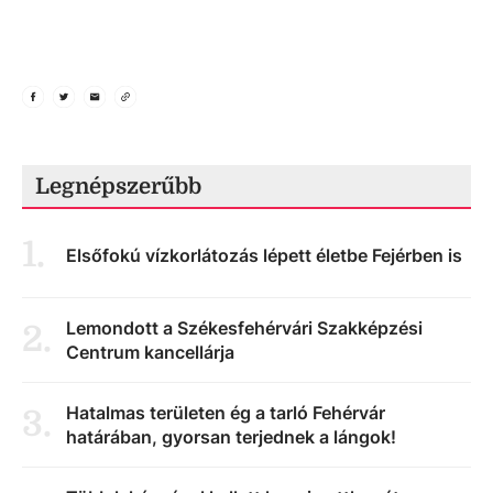
Legnépszerűbb
1
.
Elsőfokú vízkorlátozás lépett életbe Fejérben is
Lemondott a Székesfehérvári Szakképzési
2
.
Centrum kancellárja
Hatalmas területen ég a tarló Fehérvár
3
.
határában, gyorsan terjednek a lángok!