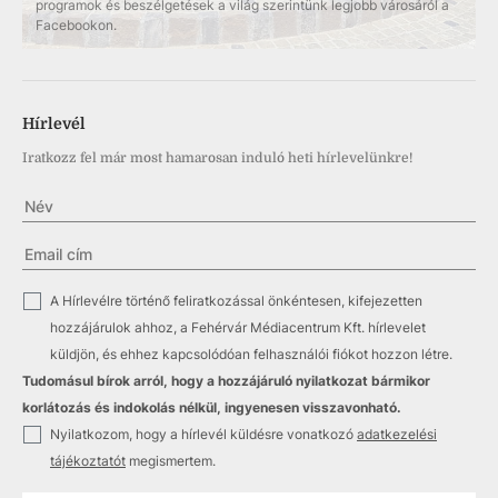
programok és beszélgetések a világ szerintünk legjobb városáról a
Facebookon.
Hírlevél
Iratkozz fel már most hamarosan induló heti hírlevelünkre!
✓
A Hírlevélre történő feliratkozással önkéntesen, kifejezetten
hozzájárulok ahhoz, a Fehérvár Médiacentrum Kft. hírlevelet
küldjön, és ehhez kapcsolódóan felhasználói fiókot hozzon létre.
Tudomásul bírok arról, hogy a hozzájáruló nyilatkozat bármikor
korlátozás és indokolás nélkül, ingyenesen visszavonható.
✓
Nyilatkozom, hogy a hírlevél küldésre vonatkozó
adatkezelési
tájékoztatót
megismertem.