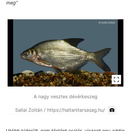
meg”
A nagy vesztes dévérkeszeg
Sallai Zoltán / https://haltanitarsasag.hu/
Utóbb kiderült, nem történt csalás, viszont egy addig