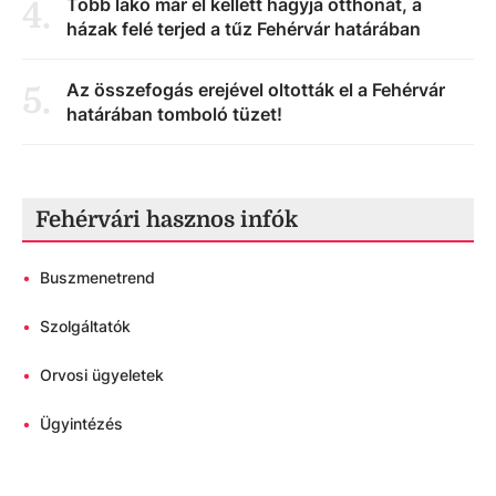
Több lakó már el kellett hagyja otthonát, a
4
.
házak felé terjed a tűz Fehérvár határában
Az összefogás erejével oltották el a Fehérvár
5
.
határában tomboló tüzet!
Fehérvári hasznos infók
•
Buszmenetrend
•
Szolgáltatók
•
Orvosi ügyeletek
•
Ügyintézés