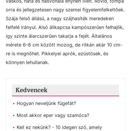
vaskos, háta és hasvonala enyhén ívelt. Rövid, tompa
orra és jellegzetesen nagy szemei figyelemfelkeltőek.
Szája felső állású, a nagy szájhasíték meredeken
felfelé irányul. Alsó állkapcsa kampószerűen felhajlik,
így szinte álarcszerűen takarja a fejét. Általános
mérete 6–8 cm között mozog, de ritkán akár 10 cm-
re is megnőhet. Pikkelyei aprók, ezüstösek, és
könnyen lehullanak.
Kedvencek
Hogyan neveljünk fügefát?
Most akkor eper vagy szamóca?
Kell ez nekünk? - 10 idegen szó, amely