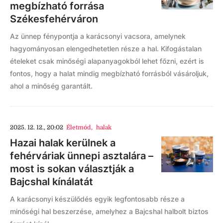
megbízható forrása
Székesfehérváron
Az ünnep fénypontja a karácsonyi vacsora, amelynek
hagyományosan elengedhetetlen része a hal. Kifogástalan
ételeket csak minőségi alapanyagokból lehet főzni, ezért is
fontos, hogy a halat mindig megbízható forrásból vásároljuk,
ahol a minőség garantált.
2025. 12. 12., 20:02
Életmód
,
halak
Hazai halak kerülnek a
fehérváriak ünnepi asztalára –
most is sokan választják a
Bajcshal kínálatát
A karácsonyi készülődés egyik legfontosabb része a
minőségi hal beszerzése, amelyhez a Bajcshal halbolt biztos