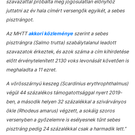
szavazattal próbálta meg jogosulatlan előnyhöz
juttatni az év hala címért versengők egyikét, a sebes
pisztrángot.
Az MHTT
akkori közleménye
szerint a sebes
pisztrángra (
Salmo trutta
) szabálytalanul leadott
szavazatok érkeztek, és azok száma a cím kihirdetése
előtt érvénytelenített 2130 voks levonását követően is
meghaladta a 11 ezret.
A vörösszárnyú keszeg (
Scardinius erythrophthalmus
)
végül 44 százalékos támogatottsággal nyert 2019-
ben, a második helyen 32 százalékkal a szivárványos
ökle (
Rhodeus amarus
) végzett, a sokáig szoros
versenyben a győzelemre is esélyesnek tűnt sebes
pisztráng pedig 24 százalékkal csak a harmadik lett.”