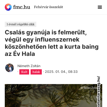
fmc.hu
Fehérvár összeköt
1 évnél régebbi cikk
Csalás gyanúja is felmerült,
végül egy influenszernek
köszönhetően lett a kurta baing
az Év Hala
Németh Zoltán
·
·
2025. 01. 04., 08:33
Kult
halak
https://haltanitarsasag.hu/