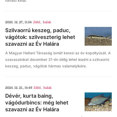
forrást kínál.
2025. 12. 27., 11:56
Zöld
,
halak
Szilvaorrú keszeg, paduc,
vágótok: szilveszterig lehet
szavazni az Év Halára
A Magyar Haltani Társaság ismét keresi az év kopoltyúsát. A
szavazatokat december 31-én délig lehet leadni a szilvaorrú
keszeg, paduc, vágótok hármas valamelyikére.
2024. 12. 21., 14:49
Zöld
,
halak
Dévér, kurta baing,
vágódurbincs: még lehet
szavazni az Év Halára