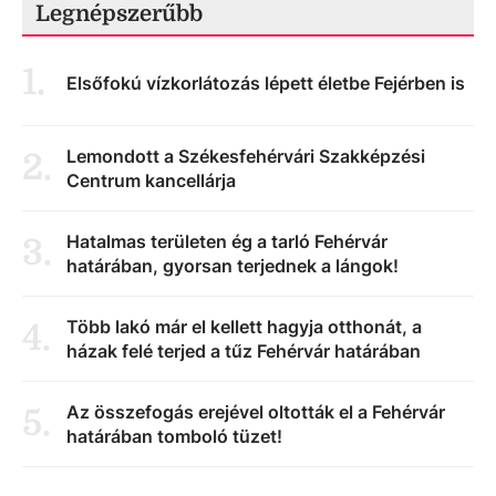
Legnépszerűbb
1
.
Elsőfokú vízkorlátozás lépett életbe Fejérben is
Lemondott a Székesfehérvári Szakképzési
2
.
Centrum kancellárja
Hatalmas területen ég a tarló Fehérvár
3
.
határában, gyorsan terjednek a lángok!
Több lakó már el kellett hagyja otthonát, a
4
.
házak felé terjed a tűz Fehérvár határában
Az összefogás erejével oltották el a Fehérvár
5
.
határában tomboló tüzet!