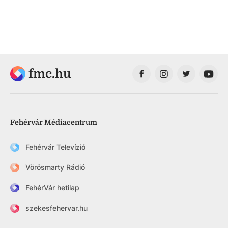
fmc.hu
Fehérvár Médiacentrum
Fehérvár Televízió
Vörösmarty Rádió
FehérVár hetilap
szekesfehervar.hu