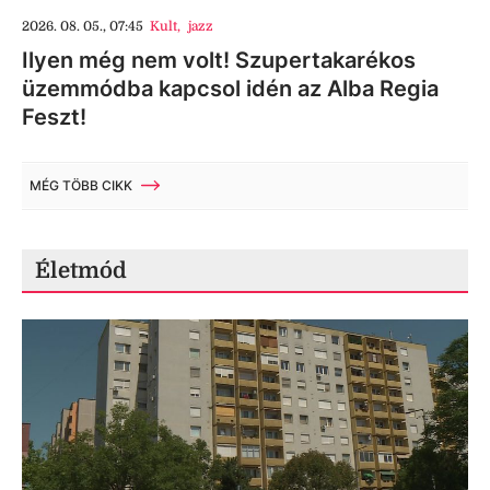
2026. 08. 05., 07:45
Kult
,
jazz
Ilyen még nem volt! Szupertakarékos
üzemmódba kapcsol idén az Alba Regia
Feszt!
MÉG TÖBB CIKK
Életmód