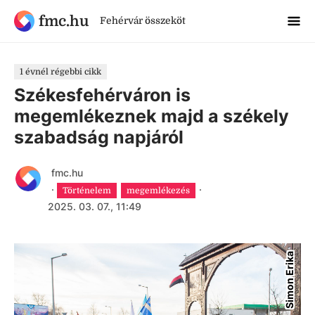
fmc.hu
Fehérvár összeköt
1 évnél régebbi cikk
Székesfehérváron is
megemlékeznek majd a székely
szabadság napjáról
fmc.hu
·
·
Történelem
megemlékezés
2025. 03. 07., 11:49
Simon Erika