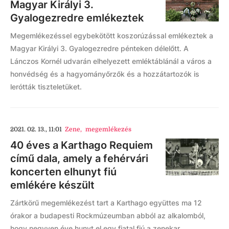
Magyar Királyi 3.
Gyalogezredre emlékeztek
Megemlékezéssel egybekötött koszorúzással emlékeztek a
Magyar Királyi 3. Gyalogezredre pénteken délelőtt. A
Lánczos Kornél udvarán elhelyezett emléktáblánál a város a
honvédség és a hagyományőrzők és a hozzátartozók is
lerótták tiszteletüket.
2021. 02. 13., 11:01
Zene
,
megemlékezés
40 éves a Karthago Requiem
című dala, amely a fehérvári
koncerten elhunyt fiú
emlékére készült
Zártkörű megemlékezést tart a Karthago együttes ma 12
órakor a budapesti Rockmúzeumban abból az alkalomból,
hogy negyven éve hunyt el egy fiatal fiú a zenekar