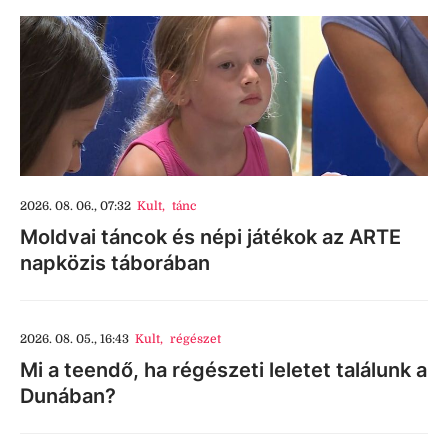
2026. 08. 06., 07:32
Kult
,
tánc
Moldvai táncok és népi játékok az ARTE
napközis táborában
2026. 08. 05., 16:43
Kult
,
régészet
Mi a teendő, ha régészeti leletet találunk a
Dunában?