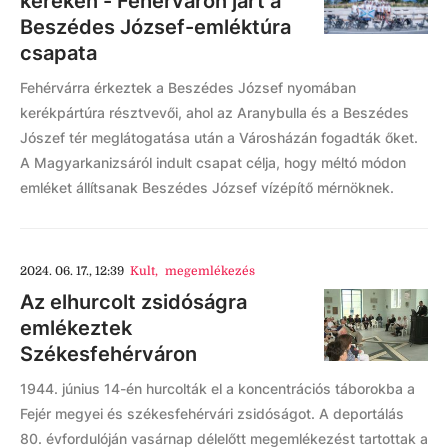
keréken - Fehérváron járt a
Beszédes József-emléktúra
csapata
Fehérvárra érkeztek a Beszédes József nyomában
kerékpártúra résztvevői, ahol az Aranybulla és a Beszédes
Jószef tér meglátogatása után a Városházán fogadták őket.
A Magyarkanizsáról indult csapat célja, hogy méltó módon
emléket állítsanak Beszédes József vízépítő mérnöknek.
2024. 06. 17., 12:39
Kult
,
megemlékezés
Az elhurcolt zsidóságra
emlékeztek
Székesfehérváron
1944. június 14-én hurcolták el a koncentrációs táborokba a
Fejér megyei és székesfehérvári zsidóságot. A deportálás
80. évfordulóján vasárnap délelőtt megemlékezést tartottak a