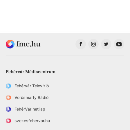
fmc.hu
Fehérvár Médiacentrum
Fehérvár Televízió
Vörösmarty Rádió
FehérVár hetilap
szekesfehervar.hu