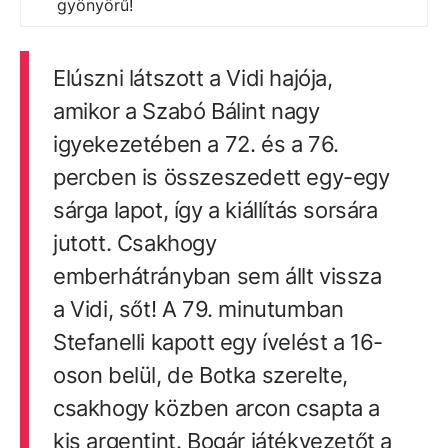
gyönyörű!
Elúszni látszott a Vidi hajója,
amikor a Szabó Bálint nagy
igyekezetében a 72. és a 76.
percben is összeszedett egy-egy
sárga lapot, így a kiállítás sorsára
jutott. Csakhogy
emberhátrányban sem állt vissza
a Vidi, sőt! A 79. minutumban
Stefanelli kapott egy ívelést a 16-
oson belül, de Botka szerelte,
csakhogy közben arcon csapta a
kis argentint. Bogár játékvezetőt a