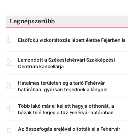
Legnépszerűbb
1
.
Elsőfokú vízkorlátozás lépett életbe Fejérben is
Lemondott a Székesfehérvári Szakképzési
2
.
Centrum kancellárja
Hatalmas területen ég a tarló Fehérvár
3
.
határában, gyorsan terjednek a lángok!
Több lakó már el kellett hagyja otthonát, a
4
.
házak felé terjed a tűz Fehérvár határában
Az összefogás erejével oltották el a Fehérvár
5
.