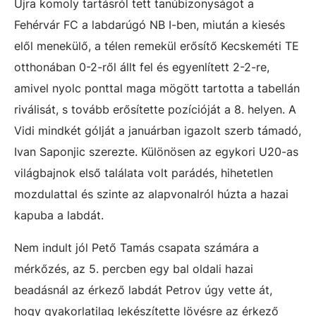
Újra komoly tartásról tett tanúbizonyságot a
Fehérvár FC a labdarúgó NB I-ben, miután a kiesés
elől menekülő, a télen remekül erősítő Kecskeméti TE
otthonában 0-2-ről állt fel és egyenlített 2-2-re,
amivel nyolc ponttal maga mögött tartotta a tabellán
riválisát, s tovább erősítette pozícióját a 8. helyen. A
Vidi mindkét gólját a januárban igazolt szerb támadó,
Ivan Saponjic szerezte. Különösen az egykori U20-as
világbajnok első találata volt parádés, hihetetlen
mozdulattal és szinte az alapvonalról húzta a hazai
kapuba a labdát.
Nem indult jól Pető Tamás csapata számára a
mérkőzés, az 5. percben egy bal oldali hazai
beadásnál az érkező labdát Petrov úgy vette át,
hogy gyakorlatilag lekészítette lövésre az érkező