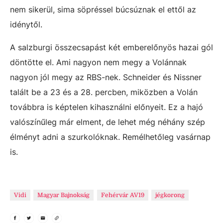
nem sikerül, sima söpréssel búcsúznak el ettől az
idénytől.
A salzburgi összecsapást két emberelőnyös hazai gól
döntötte el. Ami nagyon nem megy a Volánnak
nagyon jól megy az RBS-nek. Schneider és Nissner
talált be a 23 és a 28. percben, miközben a Volán
továbbra is képtelen kihasználni előnyeit. Ez a hajó
valószínűleg már elment, de lehet még néhány szép
élményt adni a szurkolóknak. Remélhetőleg vasárnap
is.
Vidi
Magyar Bajnokság
Fehérvár AV19
jégkorong