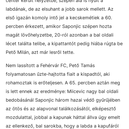
center került helyzetbe, szépen alá is nyúlt a
labdának, de az elsuhant a jobb sarok mellett. Az
első igazán komoly intő jel a kecskemétiek a 60.
percben érkezett, amikor Saponjic szépen hozta
magát lövőhelyzetbe, 20-ról azonban a bal oldali
lécet találta telibe, a kipattantót pedig hiába rúgta be
Pető Milán, azt már lesről tette.
Nem lassított a Fehérvár FC, Pető Tamás
folyamatosan űzte-hajtotta fiait a kispadtól, aki
rohamoztak is erőteljesen. A 65. percben aztán meg
is lett ennek az eredménye: Miicevic nagy bal oldali
bedobásánál Saponjic három hazai védő gyűrűjében
az ötös és az alapvonal találkozásától, elképesztő
mozdulattal, jobbal a kapunak háttal állva úgy emelt
az ellenkező, bal sarokba, hogy a labda a kapufáról