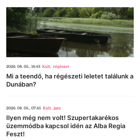
2026. 08. 05., 16:43
Kult
,
régészet
Mi a teendő, ha régészeti leletet találunk a
Dunában?
2026. 08. 05., 07:45
Kult
,
jazz
Ilyen még nem volt! Szupertakarékos
üzemmódba kapcsol idén az Alba Regia
Feszt!