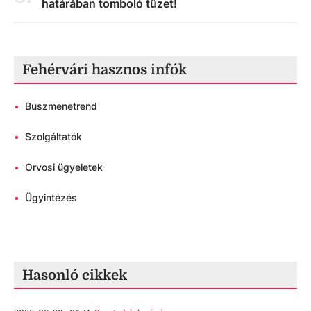
határában tomboló tüzet!
Fehérvári hasznos infók
•
Buszmenetrend
•
Szolgáltatók
•
Orvosi ügyeletek
•
Ügyintézés
Hasonló cikkek