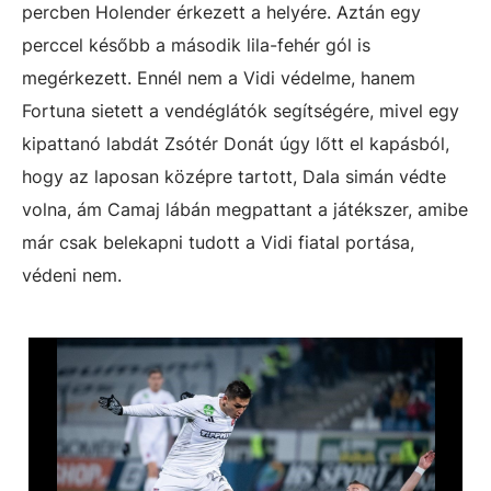
percben Holender érkezett a helyére. Aztán egy
perccel később a második lila-fehér gól is
megérkezett. Ennél nem a Vidi védelme, hanem
Fortuna sietett a vendéglátók segítségére, mivel egy
kipattanó labdát Zsótér Donát úgy lőtt el kapásból,
hogy az laposan középre tartott, Dala simán védte
volna, ám Camaj lábán megpattant a játékszer, amibe
már csak belekapni tudott a Vidi fiatal portása,
védeni nem.