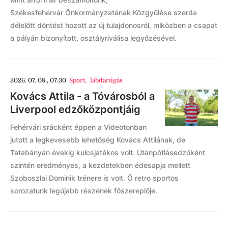
Székesfehérvár Önkormányzatának Közgyűlése szerda
délelőtt döntést hozott az új tulajdonosról, miközben a csapat
a pályán bizonyított, osztályriválisa legyőzésével.
2026. 07. 08., 07:30
Sport
,
labdarúgás
Kovács Attila - a Tóvárosból a
Liverpool edzőközpontjáig
Fehérvári srácként éppen a Videotonban
jutott a legkevesebb lehetőség Kovács Attilának, de
Tatabányán évekig kulcsjátékos volt. Utánpótlásedzőként
szintén eredményes, a kezdetekben édesapja mellett
Szoboszlai Dominik trénere is volt. Ő retro sportos
sorozatunk legújabb részének főszereplője.