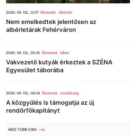
2026. 08. 02., 11:07
Életmód
,
albérlet
Nem emelkedtek jelentősen az
albérletárak Fehérváron
2026. 08. 02., 08:35
Életmód
,
tábor
Vakvezető kutyák érkeztek a SZÉNA
Egyesület táborába
2026. 08. 02., 06:46
Életmód
,
rendőrség
A közgyűlés is támogatja az új
rendőrfőkapitányt
MÉG TÖBB CIKK