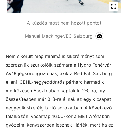
A küzdés most nem hozott pontot
Manuel Mackinger/EC Salzburg
Nem sikerült még minimális sikerélményt sem
szerezniük szurkolóik számára a Hydro Fehérvár
AV19 jégkorongozóinak, akik a Red Bull Salzburg
elleni ICEHL-negyeddöntős párharc harmadik
mérkőzésén Ausztriában kaptak ki 2-0-ra, így
összesítésben már 0-3-ra állnak az egyik csapat
negyedik sikeréig tartó sorozatban. A következő
találkozón, vasárnap 16.00-kor a MET Arénában
győzelmi kényszerben lesznek Háriék, mert ha ez