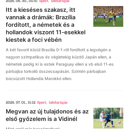
2026. 06. 30., 05:41
Sport
,
labdarúgás
Itt a kieséses szakasz, itt
vannak a drámák: Brazília
fordított, a németek és a
hollandok viszont 11-esekkel
kiestek a foci vébén
A két favorit közül Brazília 0-1-ről fordított a legvégén a
nagyon szimpatikus és végletekig küzdő Japán ellen, a
németek pedig ki is estek Paraguay ellen a vb első 11-es
párbajba torkolló összecsapásán. Szintén párbajban
búcsúzott Hollandia Marokkó ellen.
2026. 07. 01., 15:12
Sport
,
labdarúgás
Megvan az új tulajdonos és az
első győzelem is a Vidinél
Mint arról már beszámoltunk,