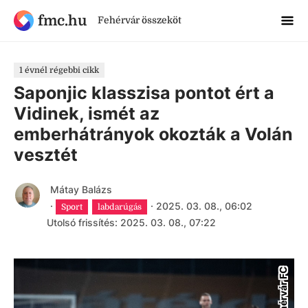
fmc.hu
Fehérvár összeköt
1 évnél régebbi cikk
Saponjic klasszisa pontot ért a
Vidinek, ismét az
emberhátrányok okozták a Volán
vesztét
Mátay Balázs
·
·
2025. 03. 08., 06:02
Sport
labdarúgás
Utolsó frissítés: 2025. 03. 08., 07:22
Fehérvár FC