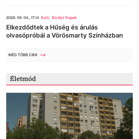
2026. 08. 04., 17:14
Kult
,
Királyi Napok
Elkezdődtek a Hűség és árulás
olvasópróbái a Vörösmarty Színházban
MÉG TÖBB CIKK
Életmód