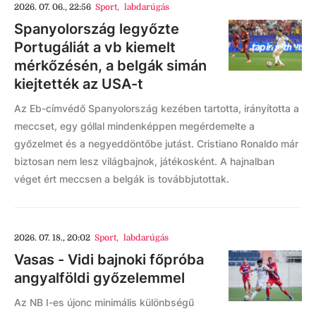
2026. 07. 06., 22:56
Sport
,
labdarúgás
Spanyolország legyőzte
Portugáliát a vb kiemelt
mérkőzésén, a belgák simán
kiejtették az USA-t
Az Eb-címvédő Spanyolország kezében tartotta, irányította a
meccset, egy góllal mindenképpen megérdemelte a
győzelmet és a negyeddöntőbe jutást. Cristiano Ronaldo már
biztosan nem lesz világbajnok, játékosként. A hajnalban
véget ért meccsen a belgák is továbbjutottak.
2026. 07. 18., 20:02
Sport
,
labdarúgás
Vasas - Vidi bajnoki főpróba
angyalföldi győzelemmel
Az NB I-es újonc minimális különbségű