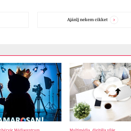
Ajánlj nekem cikket
ehérvár Médiacentrum
Multimédia
,
digitális világ