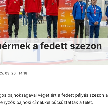
érmek a fedett szezon
5. 03. 20., 14:18
gos bajnokságával véget ért a fedett pályás szezon 
senyzők bajnoki címekkel búcsúztatták a telet.