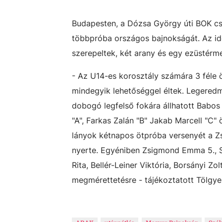
Budapesten, a Dózsa György úti BOK cs
többpróba országos bajnokságát. Az id
szerepeltek, két arany és egy ezüstérme
- Az U14-es korosztály számára 3 féle ös
mindegyik lehetőséggel éltek. Legeredm
dobogó legfelső fokára állhatott Babos
"A", Farkas Zalán "B" Jakab Marcell "C"
lányok kétnapos ötpróba versenyét a Z
nyerte. Egyéniben Zsigmond Emma 5., Sz
Rita, Bellér-Leiner Viktória, Borsányi Z
megmérettetésre - tájékoztatott Tölgye