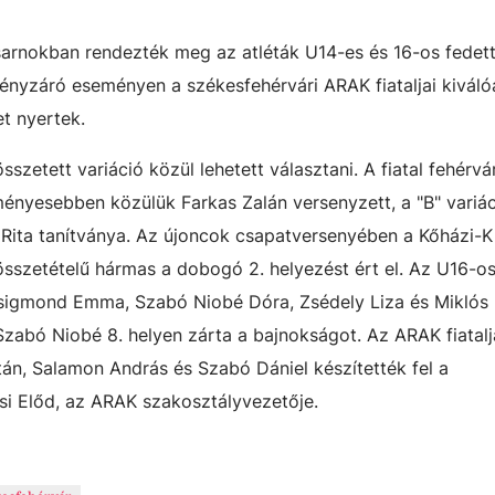
arnokban rendezték meg az atléták U14-es és 16-os fedet
ényzáró eseményen a székesfehérvári ARAK fiataljai kiváló
t nyertek.
szetett variáció közül lehetett választani. A fiatal fehérvár
ényesebben közülük Farkas Zalán versenyzett, a "B" variá
 Rita tanítványa. Az újoncok csapatversenyében a Kőházi-K
 összetételű hármas a dobogó 2. helyezést ért el. Az U16-o
sigmond Emma, Szabó Niobé Dóra, Zsédely Liza és Miklós 
abó Niobé 8. helyen zárta a bajnokságot. Az ARAK fiatalj
oltán, Salamon András és Szabó Dániel készítették fel a
si Előd, az ARAK szakosztályvezetője.