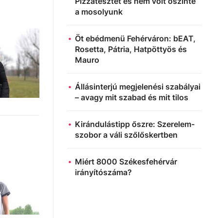
Pizzatesztet és nem volt őszinte
a mosolyunk
Öt ebédmenü Fehérváron: bEAT,
Rosetta, Pátria, Hatpöttyös és
Mauro
Állásinterjú megjelenési szabályai
– avagy mit szabad és mit tilos
Kirándulástipp őszre: Szerelem-
szobor a váli szőlőskertben
Miért 8000 Székesfehérvár
irányítószáma?