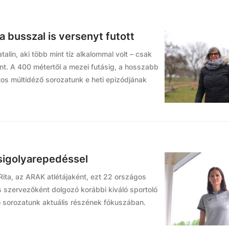
 a busszal is versenyt futott
atalin, aki több mint tíz alkalommal volt – csak
t. A 400 métertől a mezei futásig, a hosszabb
tos múltidéző sorozatunk e heti epizódjának
csigolyarepedéssel
 Rita, az ARAK atlétájaként, ezt 22 országos
s szervezőként dolgozó korábbi kiváló sportoló
tó sorozatunk aktuális részének fókuszában.