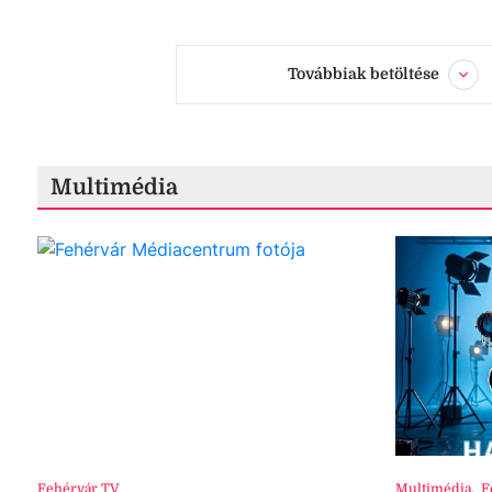
Továbbiak betöltése
Multimédia
Fehérvár TV
Multimédia
,
F