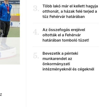
Több lakó már el kellett hagyja
3
.
otthonát, a házak felé terjed a
tűz Fehérvár határában
Az összefogás erejével
4
.
oltották el a Fehérvár
határában tomboló tüzet!
Bevezetik a pénteki
5
.
munkarendet az
önkormányzati
intézményeknél és cégeknél
az