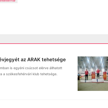
esfehérvár
 névjegyét az ARAK tehetsége
ban is egyéni csúcsot elérve állhatott
a a székesfehérvári klub tehetsége.