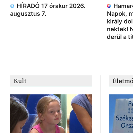
HÍRADÓ 17 órakor 2026.
Hamaro
augusztus 7.
Napok, m
király do
nektek! 
derül a ti
Kult
Életm