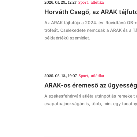
2026. 01. 29., 12:27
Sport
,
atlétika
Horváth Csegő, az ARAK tájfutój
Az ARAK tájfutója a 2024. évi Rövidtávú OB-n
trófeát. Cselekedete nemcsak a ARAK és a Tá
példaértékű szemlélet.
2025. 05. 13., 19:07
Sport
,
atlétika
ARAK-os éremeső az ügyesség
A székesfehérvári atléta utánpótlás remekelt
csapatbajnokságán is, több, mint egy tucatny