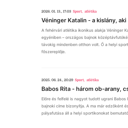
2026. 01. 13., 17:03
Sport
,
atlétika
Véninger Katalin - a kislány, aki
A fehérvári atlétika ikonikus alakja Véninger K
egyéniben – országos bajnok középtávfutókén
távokig mindenben otthon volt. Ő a helyi spor
főszereplője.
2025. 06. 24., 20:29
Sport
,
atlétika
Babos Rita - három ob-arany, 
Előre és felfelé is nagyot tudott ugrani Babos
bajnoki címe bizonyítja. A ma már edzőként é
pályafutása áll a helyi sportikonokat bemuta