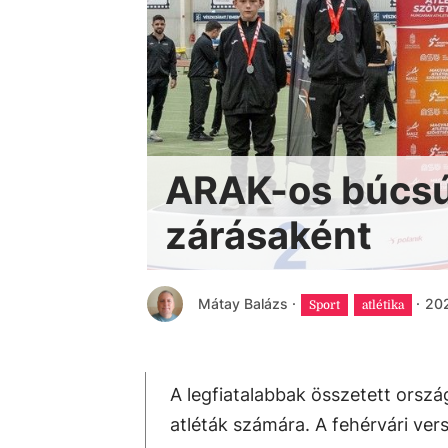
ARAK-os búcsú
zárásaként
Mátay Balázs
·
·
202
Sport
atlétika
A legfiatalabbak összetett orszá
atléták számára. A fehérvári ver