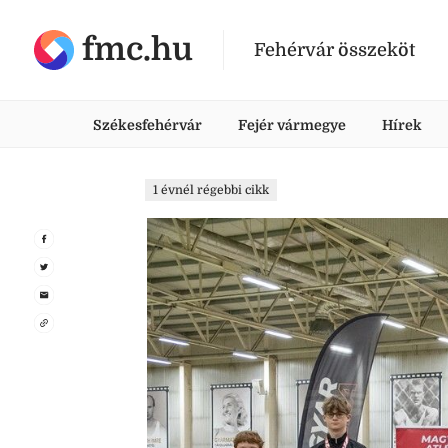
fmc.hu
Fehérvár összeköt
Székesfehérvár
Fejér vármegye
Hírek
1 évnél régebbi cikk