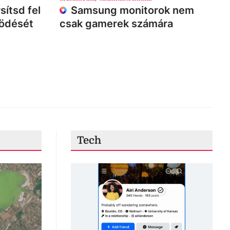
sítsd fel
Samsung monitorok nem
ködését
csak gamerek számára
Tech