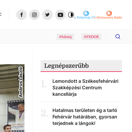
C
Fehérvár-TV
Vörösmarty Rádió
#hőség
#FEDOK
Legnépszerűbb
Ambrus László
Lemondott a Székesfehérvári
1
.
Szakképzési Centrum
kancellárja
Hatalmas területen ég a tarló
2
.
Fehérvár határában, gyorsan
terjednek a lángok!