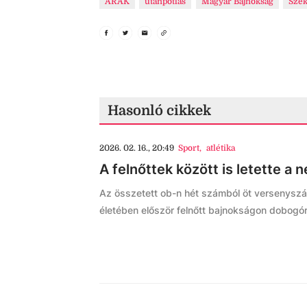
ARAK
utánpótlás
Magyar Bajnokság
Szék
Hasonló cikkek
2026. 02. 16., 20:49
Sport
,
atlétika
A felnőttek között is letette a
Az összetett ob-n hét számból öt versenyszám
életében először felnőtt bajnokságon dobogór