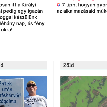
san itt a Királyi
7 tipp, hogyan gyor
i pedig egy igazán
az alkalmazásaid mű
loggal készülünk
Néhány nap, és fény
tokra!
ód
Zöld