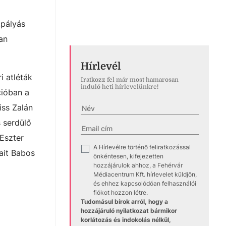
tpályás
an
Hírlevél
i atléták
Iratkozz fel már most hamarosan
induló heti hírlevelünkre!
cióban a
iss Zalán
s serdülő
Eszter
A Hírlevélre történő feliratkozással
✓
ait Babos
önkéntesen, kifejezetten
hozzájárulok ahhoz, a Fehérvár
Médiacentrum Kft. hírlevelet küldjön,
és ehhez kapcsolódóan felhasználói
fiókot hozzon létre.
Tudomásul bírok arról, hogy a
hozzájáruló nyilatkozat bármikor
korlátozás és indokolás nélkül,