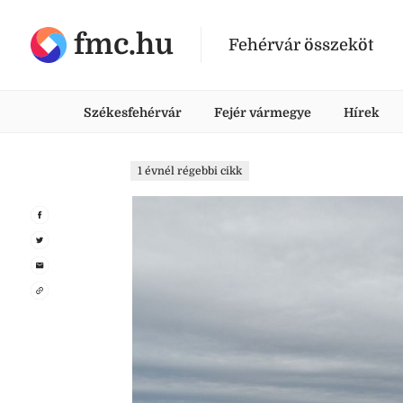
fmc.hu
Fehérvár összeköt
Székesfehérvár
Fejér vármegye
Hírek
1 évnél régebbi cikk