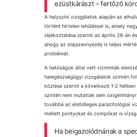
ezüstkárászt – fertőző kór
A helyszíni vizsgálatok alapján az elhul
történt hirtelen lehűléssel is, amely na
tájékoztatása szerint az április 28-án 
ahogy az olajszennyezés is teljes mért
problémát.
A hatóságok által vett vízminták elem
halegészségügyi vizsgálatok szintén f
közlése szerint a következő 1-2 hétben
szintén nem mutattak sem oxigénhiányra
továbbá az elsődleges parazitológiai v
mellett pontyokat és compókat is vizsg
Ha beigazolódnának a spec