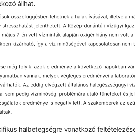
okozó állhat.
lások összefüggésben lehetnek a halak ívásával, illetve a má
gy stresszhatást jelenthetett. A Közép-dunántúli Vízügyi Iga
és május 7-én vett vízminták alapján oxigénhiány nem volt a
ékben kizárható, így a víz minőségével kapcsolatosan nem t
zése még folyik, azok eredménye a következő napokban vár
olyamatban vannak, melyek végleges eredményei a laborat
 várhatók. Az eddig elvégzett általános halegészségügyi vi
, sem pedig vízminőségi problémára utaló tüneteket és jel
izsgálatok eredménye is negatív lett. A szakemberek az ez
áltak.
ifikus halbetegségre vonatkozó feltételezés