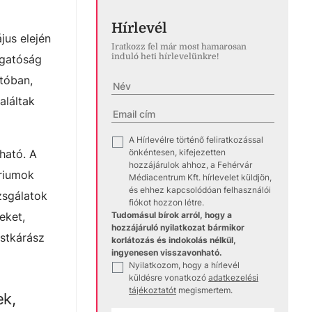
Hírlevél
jus elején
Iratkozz fel már most hamarosan
induló heti hírlevelünkre!
zgatóság
 tóban,
aláltak
A Hírlevélre történő feliratkozással
✓
önkéntesen, kifejezetten
ható. A
hozzájárulok ahhoz, a Fehérvár
óriumok
Médiacentrum Kft. hírlevelet küldjön,
és ehhez kapcsolódóan felhasználói
zsgálatok
fiókot hozzon létre.
Tudomásul bírok arról, hogy a
eket,
hozzájáruló nyilatkozat bármikor
üstkárász
korlátozás és indokolás nélkül,
ingyenesen visszavonható.
Nyilatkozom, hogy a hírlevél
✓
küldésre vonatkozó
adatkezelési
tájékoztatót
megismertem.
ek,