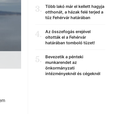
Több lakó már el kellett hagyja
3
.
otthonát, a házak felé terjed a
tűz Fehérvár határában
Az összefogás erejével
4
.
oltották el a Fehérvár
határában tomboló tüzet!
Bevezetik a pénteki
5
.
munkarendet az
önkormányzati
intézményeknél és cégeknél
nem