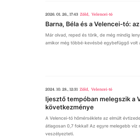
2026. 01. 26., 17:43
Zöld
,
Velencei-tó
Barna, Béla és a Velencei-tó: a
Már olvad, reped és törik, de még mindig leny
amikor még többé-kevésbé egybefüggő volt a 
2024. 10. 28., 12:31
Zöld
,
Velencei-tó
Ijesztő tempóban melegszik a V
következménye
A Velencei-tó hőmérséklete az elmúlt évtize
átlagosan 0,7 fokkal! Az egyre melegebb víz n
veszélyezteti.