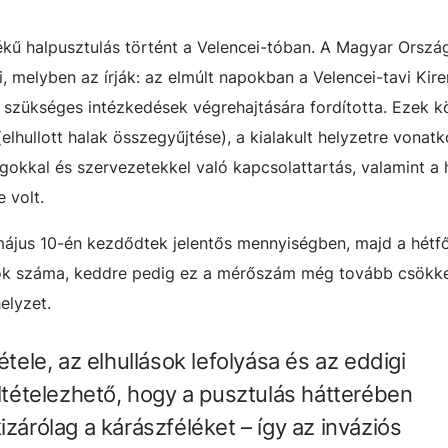
kű halpusztulás történt a Velencei-tóban. A Magyar Orszá
i, melyben az írják: az elmúlt napokban a Velencei-tavi Kir
 szükséges intézkedések végrehajtására fordította. Ezek k
elhullott halak összegyűjtése), a kialakult helyzetre vonat
ágokkal és szervezetekkel való kapcsolattartás, valamint a 
 volt.
. május 10-én kezdődtek jelentős mennyiségben, majd a hétf
ások száma, keddre pedig ez a mérőszám még tovább csökke
elyzet.
étele, az elhullások lefolyása és az eddigi
eltételezhető, hogy a pusztulás hátterében
izárólag a kárászféléket – így az inváziós