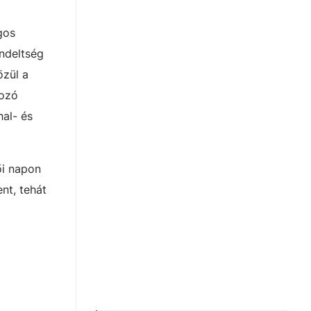
gos
endeltség
özül a
kozó
hal- és
ői napon
nt, tehát