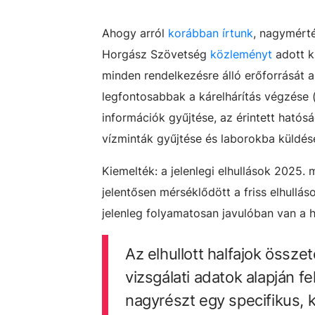
Ahogy arról
korábban írtunk
, nagymérté
Horgász Szövetség
közleményt
adott k
minden rendelkezésre álló erőforrását a
legfontosabbak a kárelhárítás végzése (
információk gyűjtése, az érintett hatós
vízminták gyűjtése és laborokba küldése
Kiemelték: a jelenlegi elhullások 2025
jelentősen mérséklődött a friss elhull
jelenleg folyamatosan javulóban van a h
Az elhullott halfajok összet
vizsgálati adatok alapján f
nagyrészt egy specifikus, k