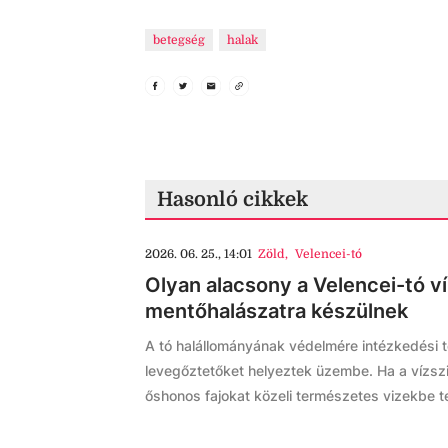
betegség
halak
Hasonló cikkek
2026. 06. 25., 14:01
Zöld
,
Velencei-tó
Olyan alacsony a Velencei-tó v
mentőhalászatra készülnek
A tó halállományának védelmére intézkedési 
levegőztetőket helyeztek üzembe. Ha a vízszi
őshonos fajokat közeli természetes vizekbe tel