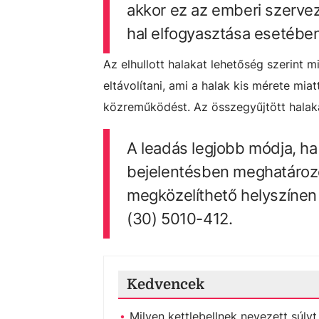
akkor ez az emberi szerve
hal elfogyasztása esetében
Az elhullott halakat lehetőség szerint
eltávolítani, ami a halak kis mérete mia
közreműködést. Az összegyűjtött halaka
A leadás legjobb módja, ha
bejelentésben meghatározot
megközelíthető helyszínen 
(30) 5010-412.
Kedvencek
Milyen kettlebellnek nevezett súly