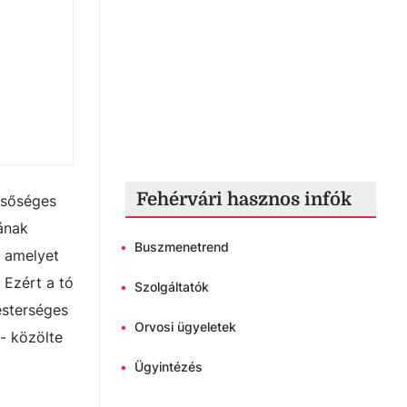
Fehérvári hasznos infók
lsőséges
sának
•
Buszmenetrend
, amelyet
 Ezért a tó
•
Szolgáltatók
esterséges
•
Orvosi ügyeletek
 - közölte
•
Ügyintézés