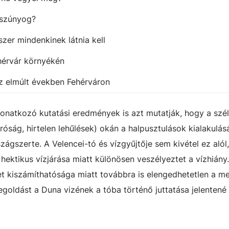
 szúnyog?
szer mindenkinek látnia kell
hérvár környékén
 az elmúlt években Fehérváron
 vonatkozó kutatási eredmények is azt mutatják, hogy a szé
rróság, hirtelen lehűlések) okán a halpusztulások kialakulá
zágszerte. A Velencei-tó és vízgyűjtője sem kivétel ez alól
 hektikus vízjárása miatt különösen veszélyeztet a vízhiány.
et kiszámíthatósága miatt továbbra is elengedhetetlen a m
egoldást a Duna vizének a tóba történő juttatása jelentené