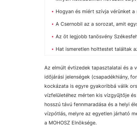
Hogyan és miért szívja vérünket a
A Csernobil az a sorozat, amit egy
Az öt legjobb tanösvény Székesfe
Hat ismeretlen holttestet találtak
Az elmúlt évtizedek tapasztalatai és a
időjárási jelenségek (csapadékhiány, fo
kockázata is egyre gyakoribbá válik ors
vízfelületéhez mérten kis vízgyűjtője és
hosszú távú fennmaradása és a helyi él
vízpótlás, melyre az egyetlen járható m
a MOHOSZ Elnöksége.