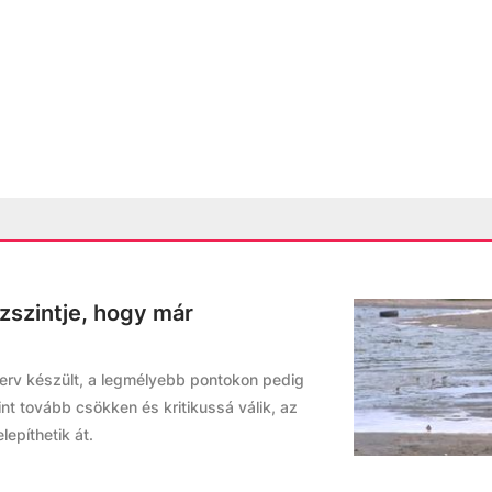
ízszintje, hogy már
terv készült, a legmélyebb pontokon pedig
nt tovább csökken és kritikussá válik, az
epíthetik át.