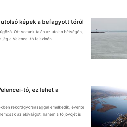
z utolsó képek a befagyott tóról
űgöző. Ott voltunk talán az utolsó hétvégén,
jég a Velencei-tó felszínén.
elencei-tó, ez lehet a
dekben rekordgyorsasággal emelkedik, évente
emcsak az élővilágot, hanem a tó jövőjét is