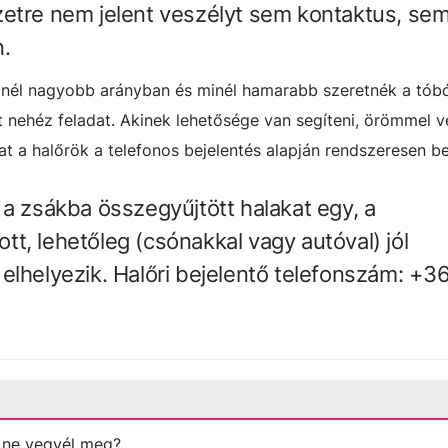
zetre nem jelent veszélyt sem kontaktus, sem
.
 minél nagyobb arányban és minél hamarabb szeretnék a tób
tt nehéz feladat. Akinek lehetősége van segíteni, örömmel v
t a halőrök a telefonos bejelentés alapján rendszeresen be
 a zsákba összegyűjtött halakat egy, a
t, lehetőleg (csónakkal vagy autóval) jól
elhelyezik. Halőri bejelentő telefonszám: +3
t ne vegyél meg?