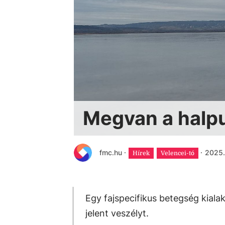
Megvan a halpu
fmc.hu
·
·
2025. 
Hírek
Velencei-tó
Egy fajspecifikus betegség kiala
jelent veszélyt.