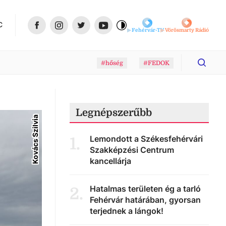
C
Fehérvár-TV
Vörösmarty Rádió
#hőség
#FEDOK
Legnépszerűbb
Kovács Szilvia
Lemondott a Székesfehérvári
1
.
Szakképzési Centrum
kancellárja
Hatalmas területen ég a tarló
2
.
Fehérvár határában, gyorsan
terjednek a lángok!