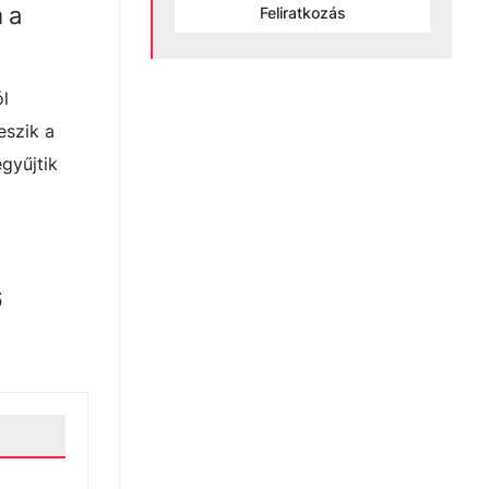
 a
Feliratkozás
ól
eszik a
gyűjtik
6