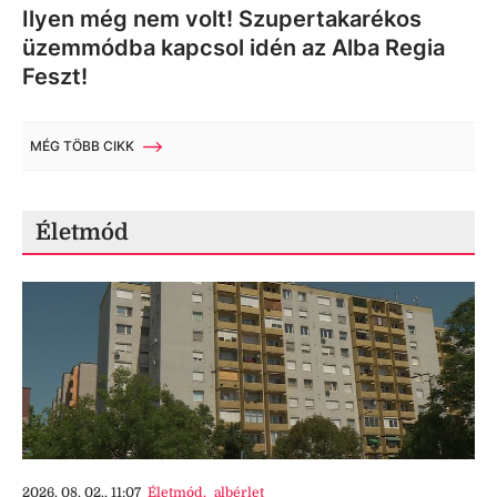
Ilyen még nem volt! Szupertakarékos
üzemmódba kapcsol idén az Alba Regia
Feszt!
MÉG TÖBB CIKK
Életmód
2026. 08. 02., 11:07
Életmód
,
albérlet