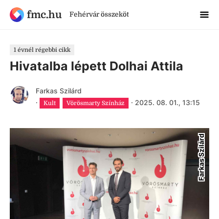
fmc.hu
Fehérvár összeköt
1 évnél régebbi cikk
Hivatalba lépett Dolhai Attila
Farkas Szilárd
·
·
2025. 08. 01., 13:15
Kult
Vörösmarty Színház
Farkas Szilárd