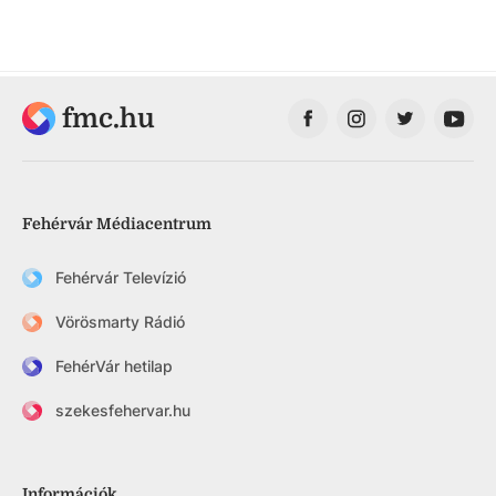
fmc.hu
Fehérvár Médiacentrum
Fehérvár Televízió
Vörösmarty Rádió
FehérVár hetilap
szekesfehervar.hu
Információk