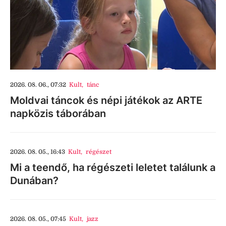
2026. 08. 06., 07:32
Kult
,
tánc
Moldvai táncok és népi játékok az ARTE
napközis táborában
2026. 08. 05., 16:43
Kult
,
régészet
Mi a teendő, ha régészeti leletet találunk a
Dunában?
2026. 08. 05., 07:45
Kult
,
jazz