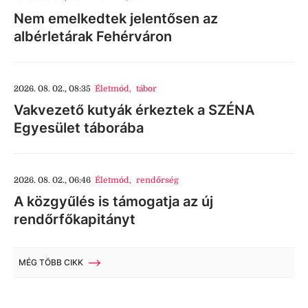
Nem emelkedtek jelentősen az
albérletárak Fehérváron
2026. 08. 02., 08:35
Életmód
,
tábor
Vakvezető kutyák érkeztek a SZÉNA
Egyesület táborába
2026. 08. 02., 06:46
Életmód
,
rendőrség
A közgyűlés is támogatja az új
rendőrfőkapitányt
MÉG TÖBB CIKK