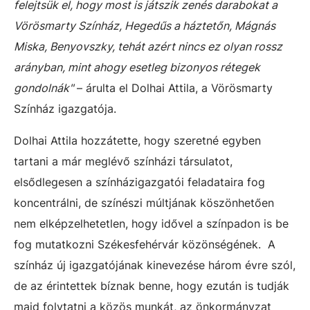
felejtsük el, hogy most is játszik zenés darabokat a
Vörösmarty Színház, Hegedűs a háztetőn, Mágnás
Miska, Benyovszky, tehát azért nincs ez olyan rossz
arányban, mint ahogy esetleg bizonyos rétegek
gondolnák"
– árulta el Dolhai Attila, a Vörösmarty
Színház igazgatója.
Dolhai Attila hozzátette, hogy szeretné egyben
tartani a már meglévő színházi társulatot,
elsődlegesen a színházigazgatói feladataira fog
koncentrálni, de színészi múltjának köszönhetően
nem elképzelhetetlen, hogy idővel a színpadon is be
fog mutatkozni Székesfehérvár közönségének. A
színház új igazgatójának kinevezése három évre szól,
de az érintettek bíznak benne, hogy ezután is tudják
majd folytatni a közös munkát, az önkormányzat