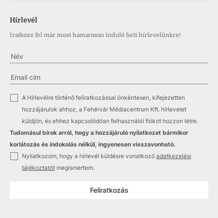
Hírlevél
Iratkozz fel már most hamarosan induló heti hírlevelünkre!
✓
A Hírlevélre történő feliratkozással önkéntesen, kifejezetten
hozzájárulok ahhoz, a Fehérvár Médiacentrum Kft. hírlevelet
küldjön, és ehhez kapcsolódóan felhasználói fiókot hozzon létre.
Tudomásul bírok arról, hogy a hozzájáruló nyilatkozat bármikor
korlátozás és indokolás nélkül, ingyenesen visszavonható.
✓
Nyilatkozom, hogy a hírlevél küldésre vonatkozó
adatkezelési
tájékoztatót
megismertem.
Feliratkozás