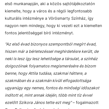
első munkanapján, aki a közös sajtótájékoztatón
kiemelte, hogy a város és a régói legfontosabb
kulturális intézménye a Vörösmarty Színház, így
nagyon nem mindegy, hogy ki vezeti ezt a kiemelten
fontos jelentőséggel bíró intézményt.
"Az első évad bizonyos szempontból megírt évad,
hiszen már a bérletezéssel meghirdetésre került, de
neki is lesz így lesz lehetősége a társulat, a színház
dolgozóinak folyamatos megismerésére és bízom
benne, hogy Attila tudása, szakmai háttere, a
szakmában és a szakmán kívüli elfogadottsága
ugyanúgy egy nemes, fontos és minőségi időszakot
indított el, mint annak idején, több mint tíz évvel
ezelőtt Szikora János tette ezt meg"
– fogalmazott