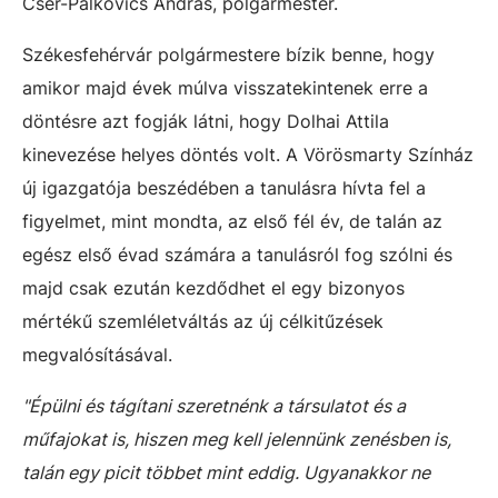
Cser-Palkovics András, polgármester.
Székesfehérvár polgármestere bízik benne, hogy
amikor majd évek múlva visszatekintenek erre a
döntésre azt fogják látni, hogy Dolhai Attila
kinevezése helyes döntés volt. A Vörösmarty Színház
új igazgatója beszédében a tanulásra hívta fel a
figyelmet, mint mondta, az első fél év, de talán az
egész első évad számára a tanulásról fog szólni és
majd csak ezután kezdődhet el egy bizonyos
mértékű szemléletváltás az új célkitűzések
megvalósításával.
"Épülni és tágítani szeretnénk a társulatot és a
műfajokat is, hiszen meg kell jelennünk zenésben is,
talán egy picit többet mint eddig. Ugyanakkor ne