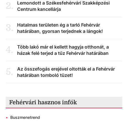
Lemondott a Székesfehérvári Szakképzési
2
.
Centrum kancellárja
Hatalmas területen ég a tarló Fehérvár
3
.
határában, gyorsan terjednek a lángok!
Több lakó már el kellett hagyja otthonát, a
4
.
házak felé terjed a tűz Fehérvár határában
Az összefogás erejével oltották el a Fehérvár
5
.
határában tomboló tüzet!
Fehérvári hasznos infók
•
Buszmenetrend