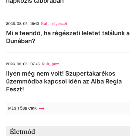
napközis táborában
2026. 08. 05., 16:43
Kult
,
régészet
Mi a teendő, ha régészeti leletet találunk a
Dunában?
2026. 08. 05., 07:45
Kult
,
jazz
Ilyen még nem volt! Szupertakarékos
üzemmódba kapcsol idén az Alba Regia
Feszt!
MÉG TÖBB CIKK
Életmód