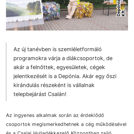
.
Az új tanévben is szemléletformáló
programokra várja a diákcsoportok, de
akár a felnőttek, egyesületek, cégek
jelentkezését is a Depónia. Akár egy őszi
kirándulás részeként is vállalnak
telepbejárást Csalán!
Az ingyenes alkalmak során az érdeklődő
csoportok megismerkedhetnek a cég működésével
és a Csalai Hulladékkezelő Központban zajló