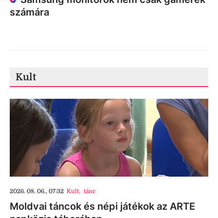
számára
Kult
2026. 08. 06., 07:32
Kult
,
tánc
Moldvai táncok és népi játékok az ARTE