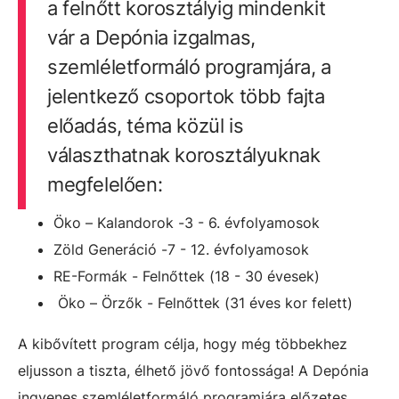
a felnőtt korosztályig mindenkit
vár a Depónia izgalmas,
szemléletformáló programjára, a
jelentkező csoportok több fajta
előadás, téma közül is
választhatnak korosztályuknak
megfelelően:
Öko – Kalandorok -3 - 6. évfolyamosok
Zöld Generáció -7 - 12. évfolyamosok
RE-Formák - Felnőttek (18 - 30 évesek)
Öko – Örzők - Felnőttek (31 éves kor felett)
A kibővített program célja, hogy még többekhez
eljusson a tiszta, élhető jövő fontossága! A Depónia
ingyenes szemléletformáló programjára előzetes