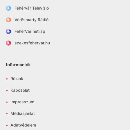
Fehérvár Televízió
Vörösmarty Rádió
FehérVár hetilap
szekesfehervar.hu
Információk
•
Rólunk
•
Kapcsolat
•
Impresszum
•
Médiaajánlat
•
Adatvédelem