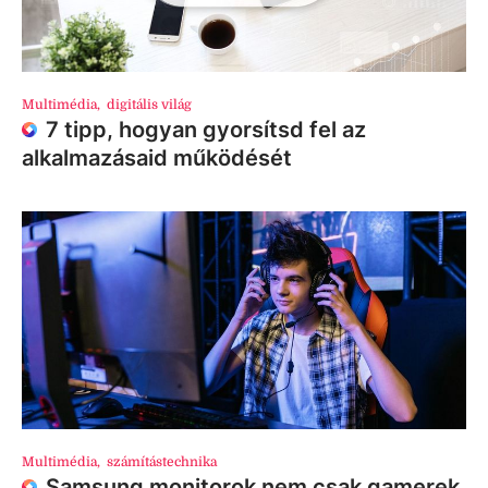
Multimédia
,
digitális világ
7 tipp, hogyan gyorsítsd fel az
alkalmazásaid működését
Multimédia
,
számítástechnika
Samsung monitorok nem csak gamerek