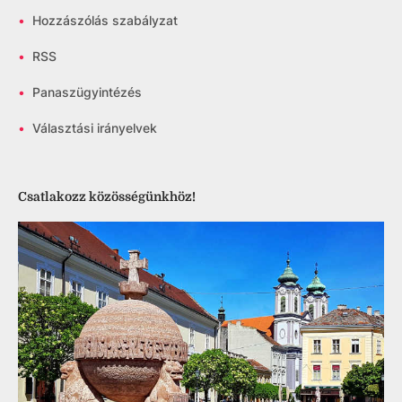
•
Hozzászólás szabályzat
•
RSS
•
Panaszügyintézés
•
Választási irányelvek
Csatlakozz közösségünkhöz!