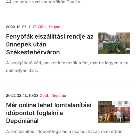
44-en adtak vért csütörtökön Csalán.
2022. 12. 27., 11:17
Zöld
,
Depónia
Fenyőfák elszállítási rendje az
ünnepek után
Székesfehérváron
A szolgáltató kéri, amikor kitesszük a fát, már ne legyen rajta
semmilyen dísz.
2023. 02. 17., 10:08
Zöld
,
Depónia
Már online lehet lomtalanítási
időpontot foglalni a
Depóniánál
A lomtalanítási időpontfoglalás a családi házas övezetben,