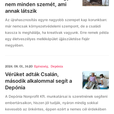
nem minden szemét, ami
annak látszik
Az újrahasznosítás egyre nagyobb szerepet kap korunkban:
már nemcsak környezetvédelemi szempont, de a családi
kassza is meghálálja, ha kreatívak vagyunk. Erre remek példa
egy életveszélyes melléképület újjászületése Fejér
megyében.
2024. 08. 01., 14:20
Egészség
,
Depónia
Vérüket adták Csalán,
második alkalommal segít a
Depónia
A Depónia Nonprofit Kft. munkatársai is szeretnének segíteni
embertársaikon, hiszen jól tudják, nyáron mindig sokkal
kevesebb az önkéntes, éppen ezért a nemes cél érdekében