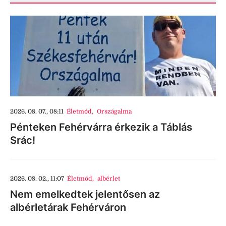
2026. 08. 07., 08:11
Életmód
,
Országalma
Pénteken Fehérvárra érkezik a Táblás
Srác!
2026. 08. 02., 11:07
Életmód
,
albérlet
Nem emelkedtek jelentősen az
albérletárak Fehérváron