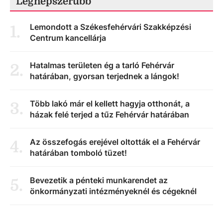
Legnépszerűbb
Lemondott a Székesfehérvári Szakképzési
1
.
Centrum kancellárja
Hatalmas területen ég a tarló Fehérvár
2
.
határában, gyorsan terjednek a lángok!
Több lakó már el kellett hagyja otthonát, a
3
.
házak felé terjed a tűz Fehérvár határában
Az összefogás erejével oltották el a Fehérvár
4
.
határában tomboló tüzet!
Bevezetik a pénteki munkarendet az
5
.
önkormányzati intézményeknél és cégeknél