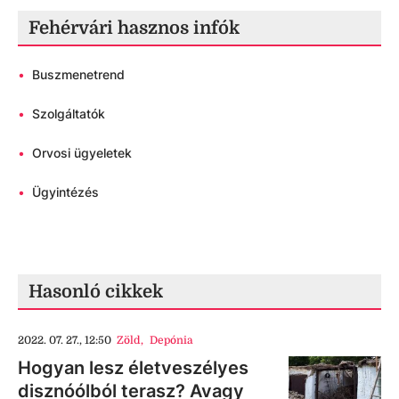
Fehérvári hasznos infók
•
Buszmenetrend
•
Szolgáltatók
•
Orvosi ügyeletek
•
Ügyintézés
Hasonló cikkek
2022. 07. 27., 12:50
Zöld
,
Depónia
Hogyan lesz életveszélyes
disznóólból terasz? Avagy