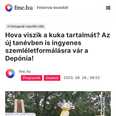
fmc.hu
Fehérvár összeköt
11 hónapnál régebbi cikk
Hova viszik a kuka tartalmát? Az
új tanévben is ingyenes
szemléletformálásra vár a
Depónia!
fmc.hu
·
·
2025. 08. 26., 08:52
Programok
Depónia
D
e
p
ó
n
i
a
N
o
n
p
r
o
f
i
t
K
f
t