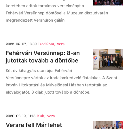
keretében adtak tartalmas versélményt a
Fehérvári Versünnep döntősei a Múzeum díszudvarán
megrendezett Vershúron gálán.
2022. 05. 07., 13:39
Irodalom
,
vers
Fehérvári Versünnep: 8-an
jutottak tovább a döntőbe
Két év kihagyás után újra Fehérvári
Versünnepre várták az irodalomkedvelő fiatalokat. A Szent
István Hitoktatási és Művelődési Házban tartották az
előválogatót. 8 diák jutott tovább a döntőbe.
2020. 02. 19., 11:13
Kult
,
vers
Versre fel! Már lehet