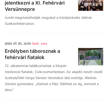
jelentkezni a XI. Fehérvári
Versünnepre
Ismét megmutathatják magukat a középiskolás diákok
Székesfehérváron.
2024. 07. 30., 12:50
Kult
,
vers
Erdélyben táboroznak a
fehérvári fiatalok
12. alkalommal találkozhattak a Kárpát-
medencei fiatalok, Csíkcsomortánban. Az alapító nevét viselő
Székelyföldi Varga Sándor Verstábor idei mottója, Weöres
Sándor gondolata: „Alattad a föld, fölötted az ég, benned a
létra.”