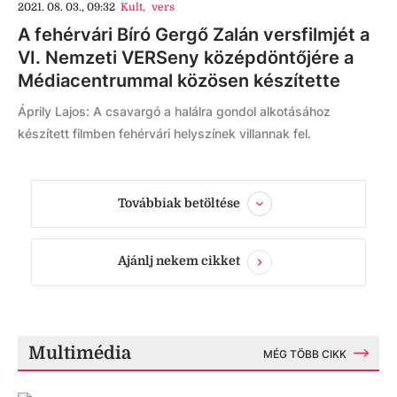
2021. 08. 03., 09:32
Kult
,
vers
A fehérvári Bíró Gergő Zalán versfilmjét a
VI. Nemzeti VERSeny középdöntőjére a
Médiacentrummal közösen készítette
Áprily Lajos: A csavargó a halálra gondol alkotásához
készített filmben fehérvári helyszínek villannak fel.
Továbbiak betöltése
Ajánlj nekem cikket
Multimédia
MÉG TÖBB CIKK