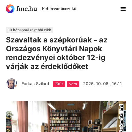
fmc.hu
Fehérvár összeköt
10 hónapnál régebbi cikk
Szavaltak a szépkorúak - az
Országos Könyvtári Napok
rendezvényei október 12-ig
várják az érdeklődőket
Farkas Szilárd
·
·
2025. 10. 06., 16:11
Kult
vers
Farkas Szilárd