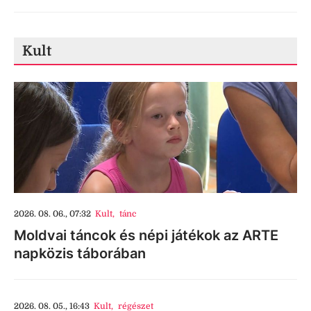
Kult
2026. 08. 06., 07:32
Kult
,
tánc
Moldvai táncok és népi játékok az ARTE
napközis táborában
2026. 08. 05., 16:43
Kult
,
régészet