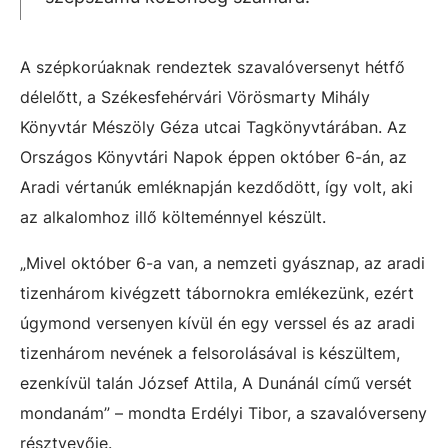
A szépkorúaknak rendeztek szavalóversenyt hétfő
délelőtt, a Székesfehérvári Vörösmarty Mihály
Könyvtár Mészöly Géza utcai Tagkönyvtárában. Az
Országos Könyvtári Napok éppen október 6-án, az
Aradi vértanúk emléknapján kezdődött, így volt, aki
az alkalomhoz illő költeménnyel készült.
„Mivel október 6-a van, a nemzeti gyásznap, az aradi
tizenhárom kivégzett tábornokra emlékezünk, ezért
úgymond versenyen kívül én egy verssel és az aradi
tizenhárom nevének a felsorolásával is készültem,
ezenkívül talán József Attila, A Dunánál című versét
mondanám” – mondta Erdélyi Tibor, a szavalóverseny
résztvevője.