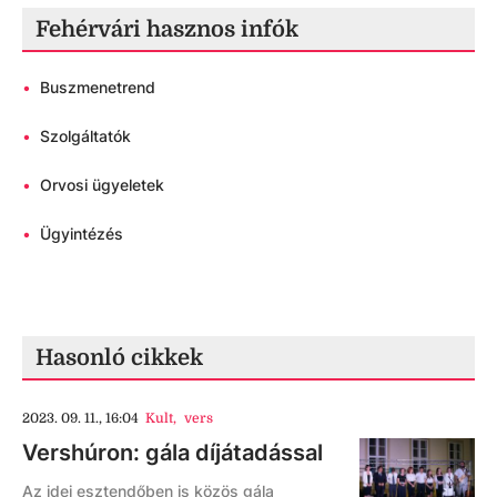
Fehérvári hasznos infók
•
Buszmenetrend
•
Szolgáltatók
•
Orvosi ügyeletek
•
Ügyintézés
Hasonló cikkek
2023. 09. 11., 16:04
Kult
,
vers
Vershúron: gála díjátadással
Az idei esztendőben is közös gála