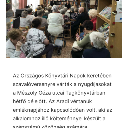
Az Országos Könyvtári Napok keretében
szavalóversenyre várták a nyugdíjasokat
a Mészöly Géza utcai Tagkönyvtárban
hétfő délelőtt. Az Aradi vértanúk
emléknapjához kapcsolódóan volt, aki az
alkalomhoz illő költeménnyel készült a
szépszámú közönség számára.