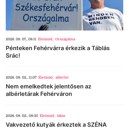
2026. 08. 07., 08:11
Életmód
,
Országalma
Pénteken Fehérvárra érkezik a Táblás
Srác!
2026. 08. 02., 11:07
Életmód
,
albérlet
Nem emelkedtek jelentősen az
albérletárak Fehérváron
2026. 08. 02., 08:35
Életmód
,
tábor
Vakvezető kutyák érkeztek a SZÉNA