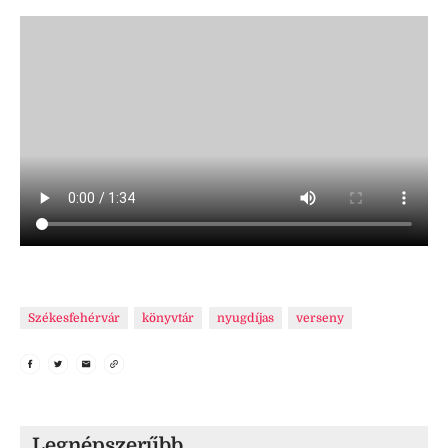
Székesfehérvár
könyvtár
nyugdíjas
verseny
Legnépszerűbb