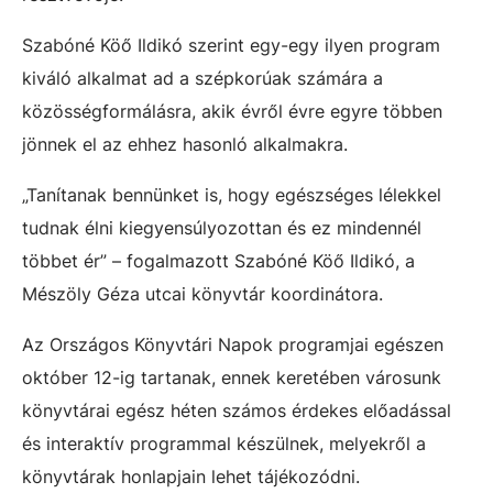
Szabóné Köő Ildikó szerint egy-egy ilyen program
kiváló alkalmat ad a szépkorúak számára a
közösségformálásra, akik évről évre egyre többen
jönnek el az ehhez hasonló alkalmakra.
„Tanítanak bennünket is, hogy egészséges lélekkel
tudnak élni kiegyensúlyozottan és ez mindennél
többet ér” – fogalmazott Szabóné Köő Ildikó, a
Mészöly Géza utcai könyvtár koordinátora.
Az Országos Könyvtári Napok programjai egészen
október 12-ig tartanak, ennek keretében városunk
könyvtárai egész héten számos érdekes előadással
és interaktív programmal készülnek, melyekről a
könyvtárak honlapjain lehet tájékozódni.