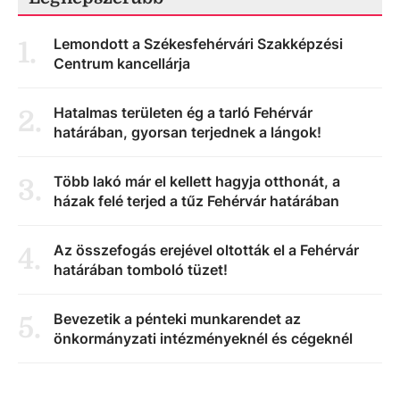
Lemondott a Székesfehérvári Szakképzési
1
.
Centrum kancellárja
Hatalmas területen ég a tarló Fehérvár
2
.
határában, gyorsan terjednek a lángok!
Több lakó már el kellett hagyja otthonát, a
3
.
házak felé terjed a tűz Fehérvár határában
Az összefogás erejével oltották el a Fehérvár
4
.
határában tomboló tüzet!
Bevezetik a pénteki munkarendet az
5
.
önkormányzati intézményeknél és cégeknél