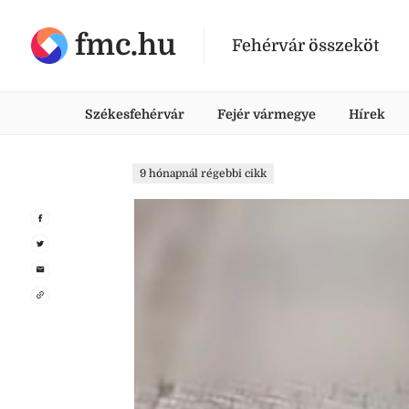
fmc.hu
Fehérvár összeköt
Székesfehérvár
Fejér vármegye
Hírek
9 hónapnál régebbi cikk