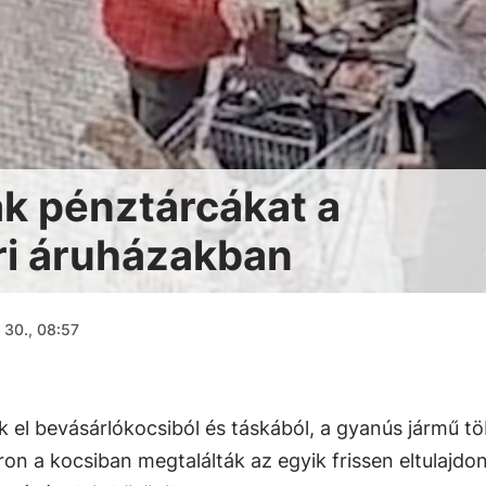
ak pénztárcákat a
ri áruházakban
 30., 08:57
k el bevásárlókocsiból és táskából, a gyanús jármű t
on a kocsiban megtalálták az egyik frissen eltulajdon