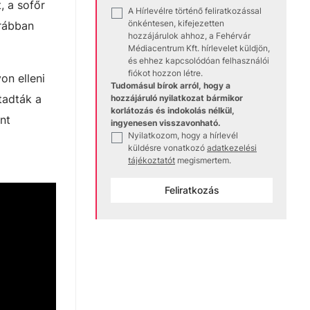
, a sofőr
A Hírlevélre történő feliratkozással
✓
önkéntesen, kifejezetten
orábban
hozzájárulok ahhoz, a Fehérvár
Médiacentrum Kft. hírlevelet küldjön,
és ehhez kapcsolódóan felhasználói
fiókot hozzon létre.
on elleni
Tudomásul bírok arról, hogy a
tadták a
hozzájáruló nyilatkozat bármikor
korlátozás és indokolás nélkül,
nt
ingyenesen visszavonható.
Nyilatkozom, hogy a hírlevél
✓
küldésre vonatkozó
adatkezelési
tájékoztatót
megismertem.
Feliratkozás