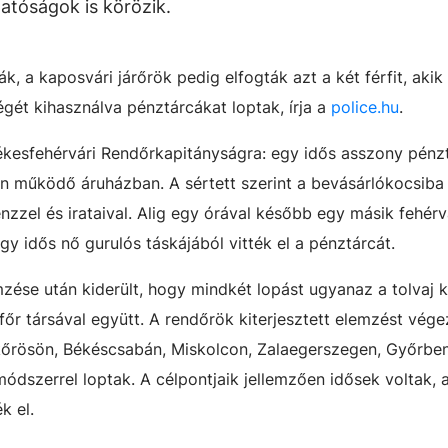
hatóságok is körözik.
, a kaposvári járőrök pedig elfogták azt a két férfit, akik
égét kihasználva pénztárcákat loptak, írja a
police.hu
.
ékesfehérvári Rendőrkapitányságra: egy idős asszony pénz
on működő áruházban. A sértett szerint a bevásárlókocsiba 
nzzel és irataival. Alig egy órával később egy másik fehérv
egy idős nő gurulós táskájából vitték el a pénztárcát.
zése után kiderült, hogy mindkét lopást ugyanaz a tolvaj k
főr társával együtt. A rendőrök kiterjesztett elemzést vége
őrösön, Békéscsabán, Miskolcon, Zalaegerszegen, Győrbe
ódszerrel loptak. A célpontjaik jellemzően idősek voltak, 
k el.