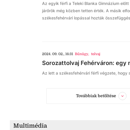
Az egyik férfi a Teleki Blanka Gimnázium előtt 
járőrök még közben tetten érték. A másik elf
székesfehérvári lopással hozták összefüggésb
2024. 09. 02., 16:31
Bűnügy
,
tolvaj
Sorozattolvaj Fehérváron: egy n
Az lett a székesfehérvári férfi végzete, hogy
Továbbiak betöltése
Multimédia