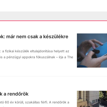
jok: már nem csak a készülékre
a fizikai készülék eltulajdonítása helyett az
és a pénzügyi appokra fókuszálnak – írja a The
ek a rendőrök
ó 60 év körüli, szakállas férfi. A rendőrök a