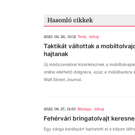
Hasonló cikkek
2023. 02. 26., 10:12
Tech
,
tolvaj
Taktikát váltottak a mobiltolva
hajtanak
Új módszerekkel kísérleteznek a mobiltolvajok: 
online elérhető dolgokra, azaz a mobilbankra 
Wall Street Journal.
2022. 06. 27., 12:53
Bűnügy
,
tolvaj
Fehérvári bringatolvajt keresn
Egy sárga kerékpárt lophatott el a képen láthat