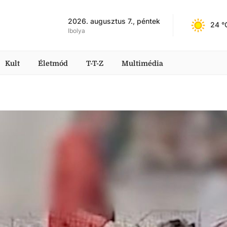
2026. augusztus 7., péntek
24
 °
Ibolya
Kult
Életmód
T-T-Z
Multimédia