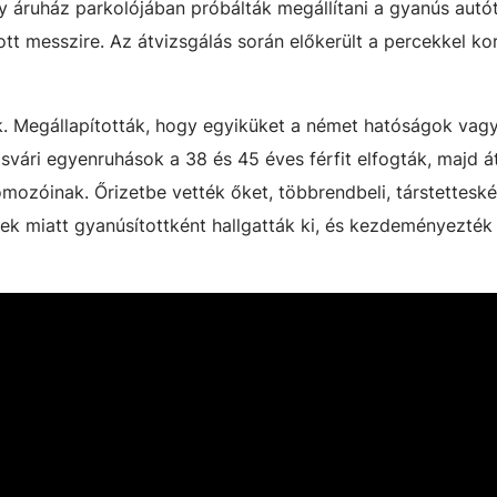
áruház parkolójában próbálták megállítani a gyanús autót
tt messzire. Az átvizsgálás során előkerült a percekkel k
ak. Megállapították, hogy egyiküket a német hatóságok vagy
vári egyenruhások a 38 és 45 éves férfit elfogták, majd á
ozóinak. Őrizetbe vették őket, többrendbeli, társtetteské
k miatt gyanúsítottként hallgatták ki, és kezdeményezték