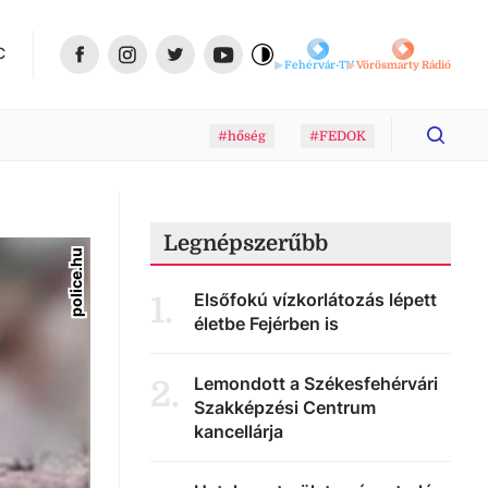
C
Fehérvár-TV
Vörösmarty Rádió
#hőség
#FEDOK
Legnépszerűbb
police.hu
Elsőfokú vízkorlátozás lépett
1
.
életbe Fejérben is
Lemondott a Székesfehérvári
2
.
Szakképzési Centrum
kancellárja