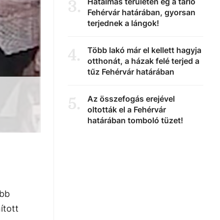
Hatalmas területen ég a tarló
3
.
Fehérvár határában, gyorsan
terjednek a lángok!
Több lakó már el kellett hagyja
4
.
otthonát, a házak felé terjed a
tűz Fehérvár határában
Az összefogás erejével
5
.
oltották el a Fehérvár
határában tomboló tüzet!
öbb
ított