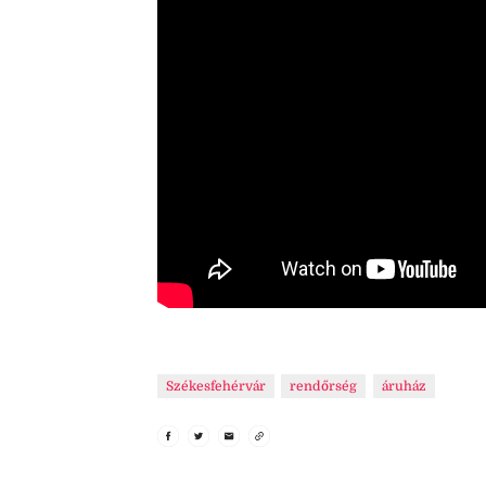
Székesfehérvár
rendőrség
áruház