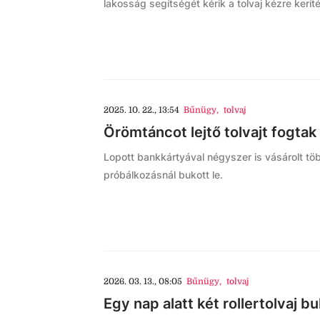
lakosság segítségét kérik a tolvaj kézre kerít
2025. 10. 22., 13:54
Bűnügy
,
tolvaj
Örömtáncot lejtő tolvajt fogtak
Lopott bankkártyával négyszer is vásárolt tö
próbálkozásnál bukott le.
2026. 03. 13., 08:05
Bűnügy
,
tolvaj
Egy nap alatt két rollertolvaj 