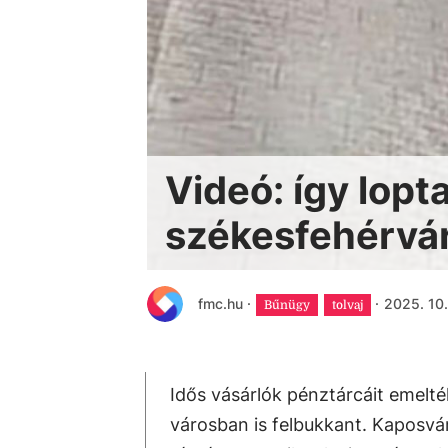
Videó: így lopt
székesfehérvá
fmc.hu
·
·
2025. 10.
Bűnügy
tolvaj
Idős vásárlók pénztárcáit emelté
városban is felbukkant. Kaposvár