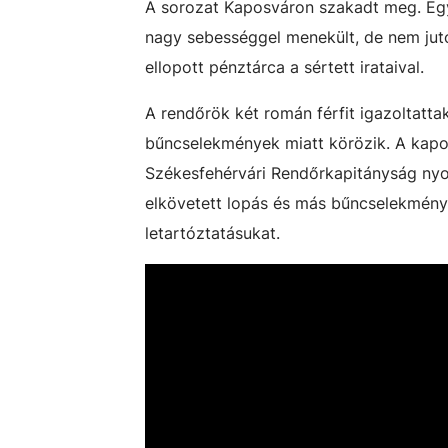
A sorozat Kaposváron szakadt meg. Egy 
nagy sebességgel menekült, de nem juto
ellopott pénztárca a sértett irataival.
A rendőrök két román férfit igazoltatt
bűncselekmények miatt körözik. A kapos
Székesfehérvári Rendőrkapitányság nyom
elkövetett lopás és más bűncselekménye
letartóztatásukat.