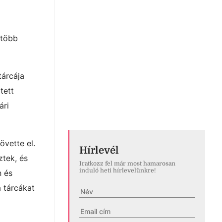
 több
tárcája
tett
ári
övette el.
Hírlevél
ztek, és
Iratkozz fel már most hamarosan
induló heti hírlevelünkre!
n és
a tárcákat