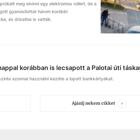
próbált meg elvinni egy elektromos rollert, de a
ogott gyanúsítottat három korábbi
e, és őrizetbe is vették.
appal korábban is lecsapott a Palotai úti táska
 szinte azonnal használni kezdte a lopott bankkártyákat.
Ajánlj nekem cikket