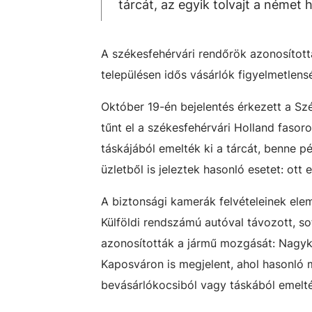
tárcát, az egyik tolvajt a német 
A székesfehérvári rendőrök azonosították
településen idős vásárlók figyelmetlens
Október 19-én bejelentés érkezett a Sz
tűnt el a székesfehérvári Holland fasor
táskájából emelték ki a tárcát, benne pé
üzletből is jeleztek hasonló esetet: ott 
A biztonsági kamerák felvételeinek elem
Külföldi rendszámú autóval távozott, so
azonosították a jármű mozgását: Nagyk
Kaposváron is megjelent, ahol hasonló m
bevásárlókocsiból vagy táskából emelté