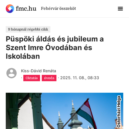
fmc.hu
Fehérvár összeköt
9 hónapnál régebbi cikk
Püspöki áldás és jubileum a
Szent Imre Óvodában és
Iskolában
Kiss-Dávid Renáta
·
·
2025. 11. 08., 08:33
Oktatás
óvoda
Ostorházi Helga