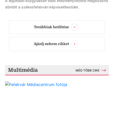
A legutóbbi közgyűlésen több intézményvezetői megbízásról
döntött a székesfehérvári képviselőtestület.
Továbbiak betöltése
Ajánlj nekem cikket
Multimédia
MÉG TÖBB CIKK