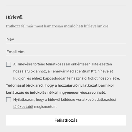
Hírlevél
Iratkozz fel már most hamarosan induló heti hírlevelünkre!
✓
A Hírlevélre történő feliratkozással önkéntesen, kifejezetten
hozzájárulok ahhoz, a Fehérvár Médiacentrum Kft. hírlevelet
küldjön, és ehhez kapcsolódóan felhasználói fiókot hozzon létre.
Tudomásul bírok arról, hogy a hozzájáruló nyilatkozat bármikor
korlátozás és indokolás nélkül, ingyenesen visszavonható.
✓
Nyilatkozom, hogy a hírlevél küldésre vonatkozó
adatkezelési
tájékoztatót
megismertem.
Feliratkozás