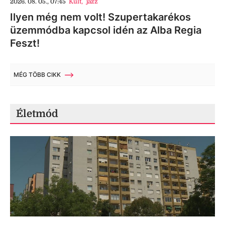
2026. 08. 05., 07:45
Kult
,
jazz
Ilyen még nem volt! Szupertakarékos
üzemmódba kapcsol idén az Alba Regia
Feszt!
MÉG TÖBB CIKK
Életmód