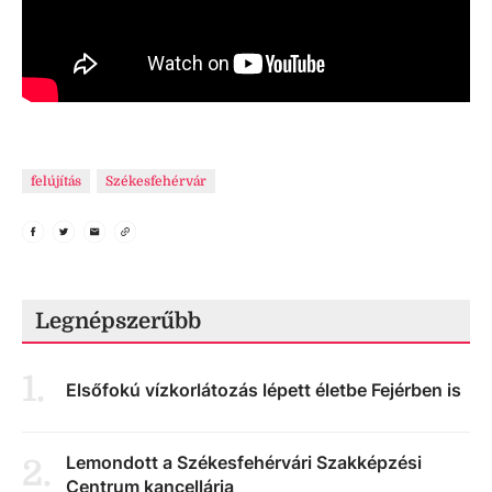
felújítás
Székesfehérvár
Legnépszerűbb
1
.
Elsőfokú vízkorlátozás lépett életbe Fejérben is
Lemondott a Székesfehérvári Szakképzési
2
.
Centrum kancellárja