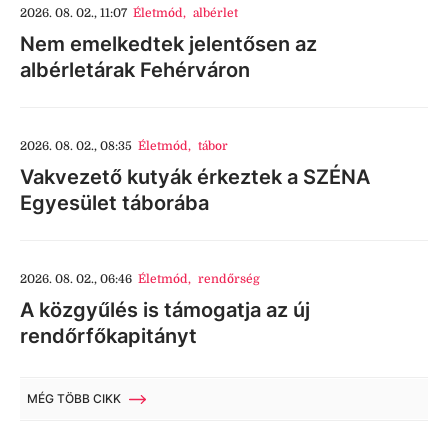
2026. 08. 02., 11:07
Életmód
,
albérlet
Nem emelkedtek jelentősen az
albérletárak Fehérváron
2026. 08. 02., 08:35
Életmód
,
tábor
Vakvezető kutyák érkeztek a SZÉNA
Egyesület táborába
2026. 08. 02., 06:46
Életmód
,
rendőrség
A közgyűlés is támogatja az új
rendőrfőkapitányt
MÉG TÖBB CIKK