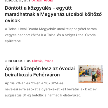
2020. 02. 14., 18:13
Oktatás
,
óvoda
Döntött a közgyűlés - együtt
maradhatnak a Megyeház utcából költöző
ovisok
A Tolnai Utcai Óvoda Megyeház utcai telephelyéről három
vegyes csoport költözik a Tolnai és a Sziget Utcai Óvoda
épületébe.
2023. 03. 02., 11:38
Oktatás
,
óvoda
Április közepén lesz az óvodai
beiratkozás Fehérváron
Április 20-án és 21-én a 2023/24-es
nevelési évre azokat a gyerekeket kell beíratni, akik ez év
augusztus 31-ig betöltik a harmadik életévüket.