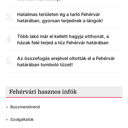
Hatalmas területen ég a tarló Fehérvár
3
.
határában, gyorsan terjednek a lángok!
Több lakó már el kellett hagyja otthonát, a
4
.
házak felé terjed a tűz Fehérvár határában
Az összefogás erejével oltották el a Fehérvár
5
.
határában tomboló tüzet!
Fehérvári hasznos infók
•
Buszmenetrend
•
Szolgáltatók