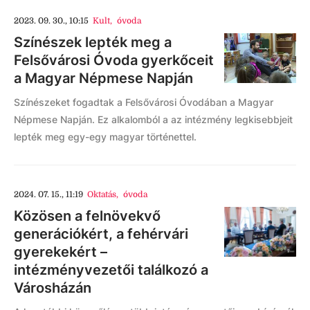
2023. 09. 30., 10:15
Kult
,
óvoda
Színészek lepték meg a
Felsővárosi Óvoda gyerkőceit
a Magyar Népmese Napján
Színészeket fogadtak a Felsővárosi Óvodában a Magyar
Népmese Napján. Ez alkalomból a az intézmény legkisebbjeit
lepték meg egy-egy magyar történettel.
2024. 07. 15., 11:19
Oktatás
,
óvoda
Közösen a felnövekvő
generációkért, a fehérvári
gyerekekért –
intézményvezetői találkozó a
Városházán