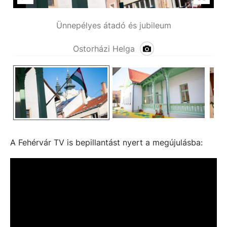
Ünnepélyes átadó és jubileum
Ostorházi Helga
A Fehérvár TV is bepillantást nyert a megújulásba: