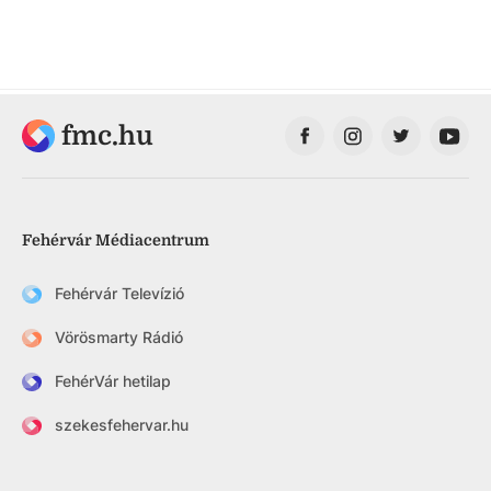
fmc.hu
Fehérvár Médiacentrum
Fehérvár Televízió
Vörösmarty Rádió
FehérVár hetilap
szekesfehervar.hu