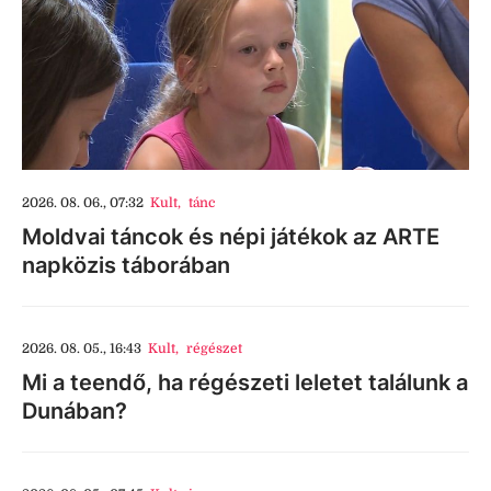
2026. 08. 06., 07:32
Kult
,
tánc
Moldvai táncok és népi játékok az ARTE
napközis táborában
2026. 08. 05., 16:43
Kult
,
régészet
Mi a teendő, ha régészeti leletet találunk a
Dunában?