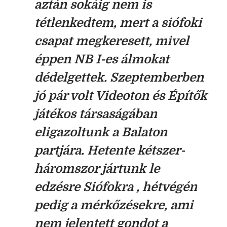
aztán sokáig nem is
tétlenkedtem, mert a siófoki
csapat megkeresett, mivel
éppen NB I-es álmokat
dédelgettek. Szeptemberben
jó pár volt Videoton és Építők
játékos társaságában
eligazoltunk a Balaton
partjára. Hetente kétszer-
háromszor jártunk le
edzésre Siófokra , hétvégén
pedig a mérkőzésekre, ami
nem jelentett gondot a