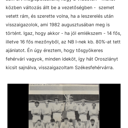
közben változás állt be a vezetőségben - szemet
vetett rám, és szerette volna, ha a leszerelés után
visszaigazolok, ami 1982 augusztusában meg is
történt. Igaz, hogy akkor - ha jól emlékszem - 14 fős,
illetve 16 fős mezőnyből, az NB I-nek kb. 80%-at tett
ajánlatot. Én úgy éreztem, hogy tősgyökeres
fehérvári vagyok, minden ideköt, így hát Oroszlányt
kicsit sajnálva, visszaigazoltam Székesfehérvárra.