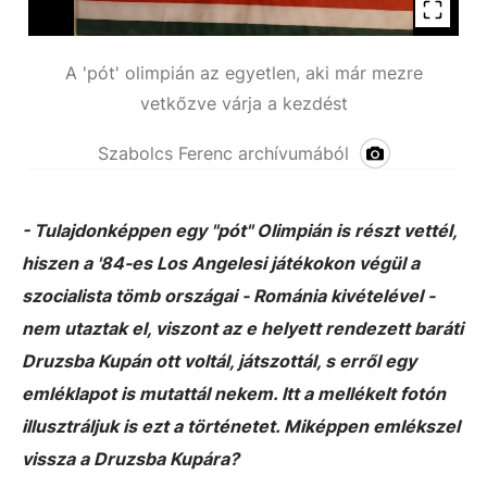
A 'pót' olimpián az egyetlen, aki már mezre
vetkőzve várja a kezdést
Szabolcs Ferenc archívumából
- Tulajdonképpen egy "pót" Olimpián is részt vettél,
hiszen a '84-es Los Angelesi játékokon végül a
szocialista tömb országai - Románia kivételével -
nem utaztak el, viszont az e helyett rendezett baráti
Druzsba Kupán ott voltál, játszottál, s erről egy
emléklapot is mutattál nekem. Itt a mellékelt fotón
illusztráljuk is ezt a történetet. Miképpen emlékszel
vissza a Druzsba Kupára?