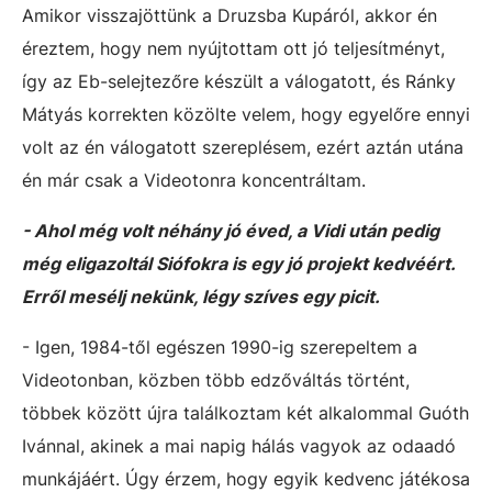
Amikor visszajöttünk a Druzsba Kupáról, akkor én
éreztem, hogy nem nyújtottam ott jó teljesítményt,
így az Eb-selejtezőre készült a válogatott, és Ránky
Mátyás korrekten közölte velem, hogy egyelőre ennyi
volt az én válogatott szereplésem, ezért aztán utána
én már csak a Videotonra koncentráltam.
- Ahol még volt néhány jó éved, a Vidi után pedig
még eligazoltál Siófokra is egy jó projekt kedvéért.
Erről mesélj nekünk, légy szíves egy picit.
- Igen, 1984-től egészen 1990-ig szerepeltem a
Videotonban, közben több edzőváltás történt,
többek között újra találkoztam két alkalommal Guóth
Ivánnal, akinek a mai napig hálás vagyok az odaadó
munkájáért. Úgy érzem, hogy egyik kedvenc játékosa