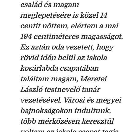
család és magam
meglepetésére is közel 14
centit nőttem, elértem a mai
194 centiméteres magasságot.
Ez aztán oda vezetett, hogy
rövid időn belül az iskola
kosárlabda csapatában
találtam magam, Meretei
László testnevelő tanár
vezetésével. Városi és megyei
bajnokságokon indultunk,
több mérkőzésen keresztül
voltam az iskola csapat tagja,