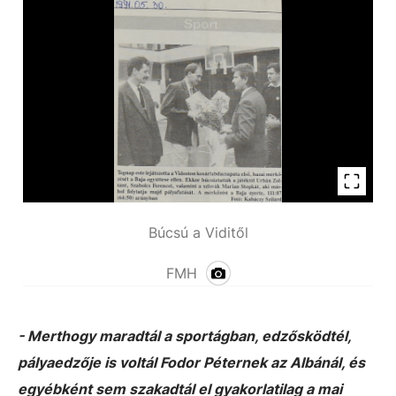
Búcsú a Viditől
FMH
- Merthogy maradtál a sportágban, edzősködtél,
pályaedzője is voltál Fodor Péternek az Albánál, és
egyébként sem szakadtál el gyakorlatilag a mai