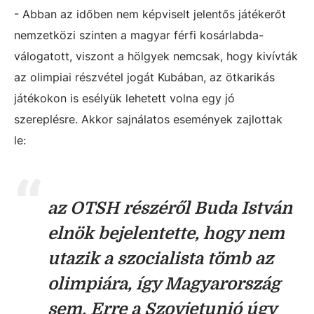
- Abban az időben nem képviselt jelentős játékerőt
nemzetközi szinten a magyar férfi kosárlabda-
válogatott, viszont a hölgyek nemcsak, hogy kivívták
az olimpiai részvétel jogát Kubában, az ötkarikás
játékokon is esélyük lehetett volna egy jó
szereplésre. Akkor sajnálatos események zajlottak
le:
az OTSH részéről Buda István
elnök bejelentette, hogy nem
utazik a szocialista tömb az
olimpiára, így Magyarország
sem. Erre a Szovjetunió úgy