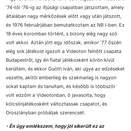
'74-től '76-ig az ifjúsági csapatban játszottam, amely
általában nagy mérkőzések előtt vagy után játszott,
és 1976 februárjában bemutatkoztam az NB I-ben. Ez
18 éves koromban történt, s bizony elég nagy szó
volt akkor. Aztán jött egy időszak, amikor '77 őszén
elég sok játékost igazolt a Videoton felnőtt csapata
Budapestről, így én fiatal játékosként körön kívül
kerültem, és ekkor Guóth Iván, aki ugye az edzéseket
vezette, akitől emberileg és szakmailag is nagyon
sokat kaptam és tanultam, és később is többször
volt edzőm a Videotonban, ő javasolta, hogy
kölcsönjátékosként változtassak csapatot, és
Oroszlányban próbáljak szerencsét.
- Én úgy emlékszem, hogy jól sikerült ez az