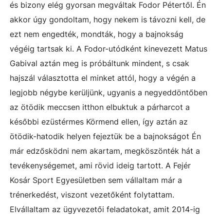
és bizony elég gyorsan megváltak Fodor Pétertől. Én
akkor úgy gondoltam, hogy nekem is távozni kell, de
ezt nem engedték, mondták, hogy a bajnokság
végéig tartsak ki. A Fodor-utódként kinevezett Matus
Gabival aztán meg is próbáltunk mindent, s csak
hajszál választotta el minket attól, hogy a végén a
legjobb négybe kerüljünk, ugyanis a negyeddöntőben
az ötödik meccsen itthon elbuktuk a párharcot a
későbbi ezüstérmes Körmend ellen, így aztán az
ötödik-hatodik helyen fejeztük be a bajnokságot Én
már edzősködni nem akartam, megköszönték hát a
tevékenységemet, ami rövid ideig tartott. A Fejér
Kosár Sport Egyesületben sem vállaltam már a
trénerkedést, viszont vezetőként folytattam.
Elvállaltam az ügyvezetői feladatokat, amit 2014-ig