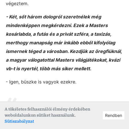
végeztem.
- Két, sőt három dologról szeretnélek még
mindenképpen megkérdezni. Ezek a Masters
kosárlabda, a futás és a privát szféra, a taxizás,
merthogy manapság már inkább ebből kifolyólag
ismernek téged a városban. Kezdjük az öregfiúknál,
a magyar válogatottal Masters világjátékokat, kvázi
vb-t is nyertél, több más siker mellett.
- Igen, büszke is vagyok ezekre.
2002-ben lehetőségünk volt
A tökéletes felhasználói élmény érdekében
weboldalunkon sütiket használunk.
Rendben
kiutazni Melbourne-be, a
Sütiszabályzat