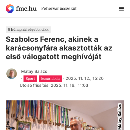
fmc.hu
Fehérvár összeköt
9 hónapnál régebbi cikk
Szabolcs Ferenc, akinek a
karácsonyfára akasztották az
első válogatott meghívóját
Mátay Balázs
·
·
2025. 11. 12., 15:20
Sport
kosárlabda
Utolsó frissítés: 2025. 11. 16., 11:03
Mátay Balázs