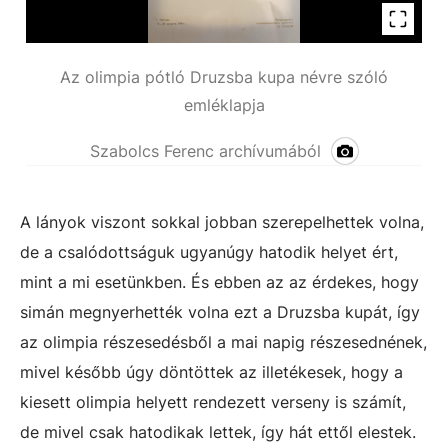
Az olimpia pótló Druzsba kupa névre szóló
emléklapja
Szabolcs Ferenc archívumából
A lányok viszont sokkal jobban szerepelhettek volna,
de a csalódottságuk ugyanúgy hatodik helyet ért,
mint a mi esetünkben. És ebben az az érdekes, hogy
simán megnyerhették volna ezt a Druzsba kupát, így
az olimpia részesedésből a mai napig részesednének,
mivel később úgy döntöttek az illetékesek, hogy a
kiesett olimpia helyett rendezett verseny is számít,
de mivel csak hatodikak lettek, így hát ettől elestek.