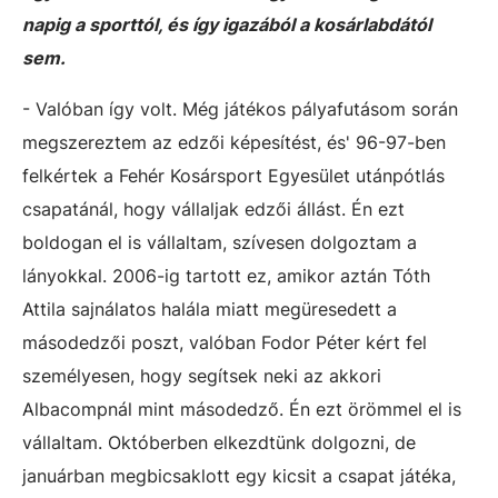
napig a sporttól, és így igazából a kosárlabdától
sem.
- Valóban így volt. Még játékos pályafutásom során
megszereztem az edzői képesítést, és' 96-97-ben
felkértek a Fehér Kosársport Egyesület utánpótlás
csapatánál, hogy vállaljak edzői állást. Én ezt
boldogan el is vállaltam, szívesen dolgoztam a
lányokkal. 2006-ig tartott ez, amikor aztán Tóth
Attila sajnálatos halála miatt megüresedett a
másodedzői poszt, valóban Fodor Péter kért fel
személyesen, hogy segítsek neki az akkori
Albacompnál mint másodedző. Én ezt örömmel el is
vállaltam. Októberben elkezdtünk dolgozni, de
januárban megbicsaklott egy kicsit a csapat játéka,