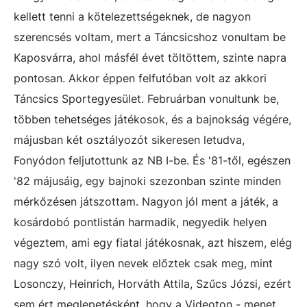
kellett tenni a kötelezettségeknek, de nagyon
szerencsés voltam, mert a Táncsicshoz vonultam be
Kaposvárra, ahol másfél évet töltöttem, szinte napra
pontosan. Akkor éppen felfutóban volt az akkori
Táncsics Sportegyesület. Februárban vonultunk be,
többen tehetséges játékosok, és a bajnokság végére,
májusban két osztályozót sikeresen letudva,
Fonyódon feljutottunk az NB I-be. És '81-től, egészen
'82 májusáig, egy bajnoki szezonban szinte minden
mérkőzésen játszottam. Nagyon jól ment a játék, a
kosárdobó pontlistán harmadik, negyedik helyen
végeztem, ami egy fiatal játékosnak, azt hiszem, elég
nagy szó volt, ilyen nevek előztek csak meg, mint
Losonczy, Heinrich, Horváth Attila, Szűcs Józsi, ezért
sem ért meglepetésként, hogy a Videoton - menet