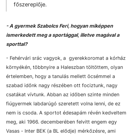
főszereplője.
- A gyermek Szabolcs Feri, hogyan miképpen
ismerkedett meg a sportággal, illetve magával a
sporttal?
- Fehérvári srác vagyok, a gyerekkoromat a kórház
környékén, többnyire a Haleszban töltöttem, olyan
értelemben, hogy a tanulás mellett öcsémmel a
szabad időnk nagy részében ott fociztunk, nagy
csatákat vívtunk. Abban az időben szinte minden
fiúgyermek labdarúgó szeretett volna lenni, de ez
nem is csoda. A sportot édesapám révén kedveltem
meg, aki 1966. decemberében felvitt engem egy
Vasas - Inter BEK (a BL elődje) mérkőzésre, ami