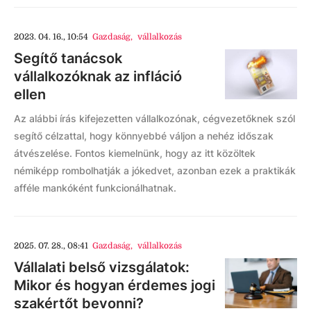
2023. 04. 16., 10:54
Gazdaság
,
vállalkozás
Segítő tanácsok
vállalkozóknak az infláció
ellen
Az alábbi írás kifejezetten vállalkozónak, cégvezetőknek szól
segítő célzattal, hogy könnyebbé váljon a nehéz időszak
átvészelése. Fontos kiemelnünk, hogy az itt közöltek
némiképp rombolhatják a jókedvet, azonban ezek a praktikák
afféle mankóként funkcionálhatnak.
2025. 07. 28., 08:41
Gazdaság
,
vállalkozás
Vállalati belső vizsgálatok:
Mikor és hogyan érdemes jogi
szakértőt bevonni?