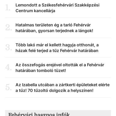
Lemondott a Székesfehérvári Szakképzési
1
.
Centrum kancellárja
Hatalmas területen ég a tarló Fehérvár
2
.
határában, gyorsan terjednek a lángok!
Több lakó már el kellett hagyja otthonát, a
3
.
házak felé terjed a tűz Fehérvár határában
Az összefogás erejével oltották el a Fehérvár
4
.
határában tomboló tüzet!
Az Izabella utcában a zártkerti épületeket elérte
5
.
a tűz! 70 tűzoltó dolgozik a helyszínen!
Fehérvári hasznos infók