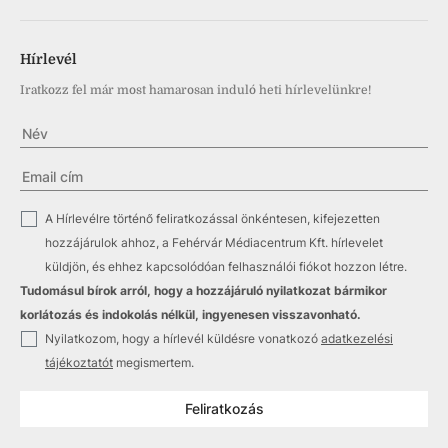
Hírlevél
Iratkozz fel már most hamarosan induló heti hírlevelünkre!
✓
A Hírlevélre történő feliratkozással önkéntesen, kifejezetten
hozzájárulok ahhoz, a Fehérvár Médiacentrum Kft. hírlevelet
küldjön, és ehhez kapcsolódóan felhasználói fiókot hozzon létre.
Tudomásul bírok arról, hogy a hozzájáruló nyilatkozat bármikor
korlátozás és indokolás nélkül, ingyenesen visszavonható.
✓
Nyilatkozom, hogy a hírlevél küldésre vonatkozó
adatkezelési
tájékoztatót
megismertem.
Feliratkozás