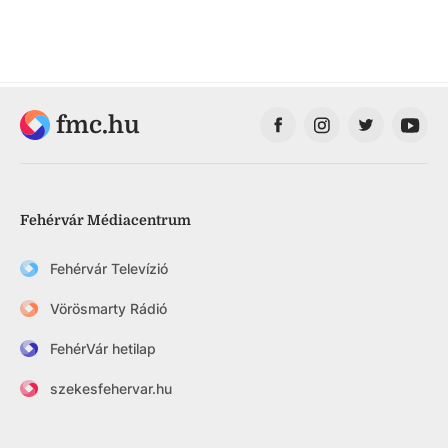
fmc.hu
Fehérvár Médiacentrum
Fehérvár Televízió
Vörösmarty Rádió
FehérVár hetilap
szekesfehervar.hu