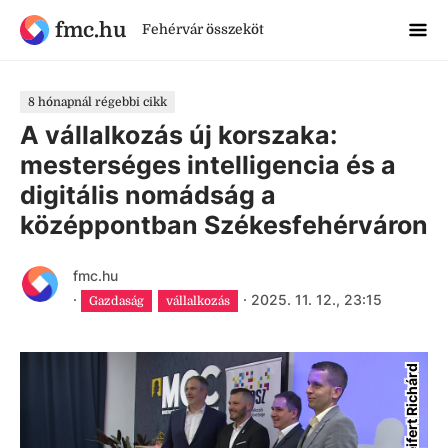
fmc.hu
Fehérvár összeköt
8 hónapnál régebbi cikk
A vállalkozás új korszaka:
mesterséges intelligencia és a
digitális nomádság a
középpontban Székesfehérváron
fmc.hu
·
·
2025. 11. 12., 23:15
Gazdaság
vállalkozás
Szeifert Richárd