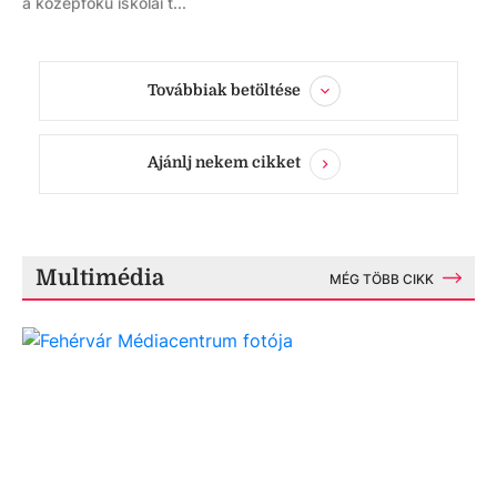
a középfokú iskolai t...
Továbbiak betöltése
Ajánlj nekem cikket
Multimédia
MÉG TÖBB CIKK