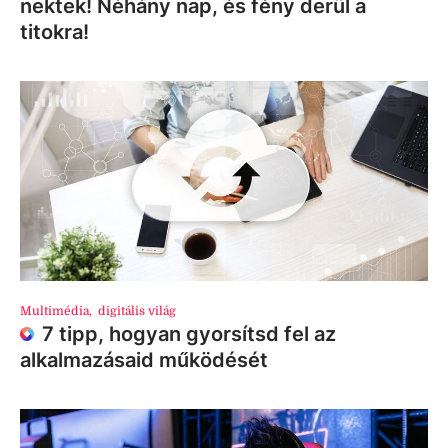
nektek! Néhány nap, és fény derül a
titokra!
Multimédia
,
digitális világ
7 tipp, hogyan gyorsítsd fel az
alkalmazásaid működését