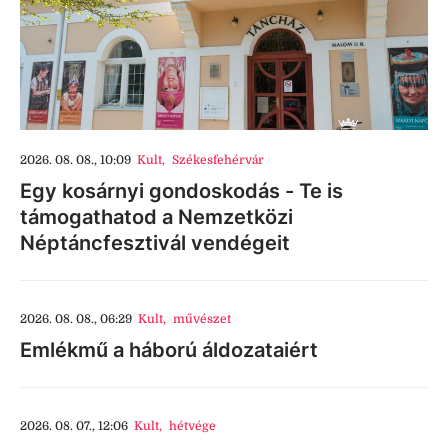
2026. 08. 08., 10:09
Kult
,
Székesfehérvár
Egy kosárnyi gondoskodás - Te is
támogathatod a Nemzetközi
Néptáncfesztivál vendégeit
2026. 08. 08., 06:29
Kult
,
művészet
Emlékmű a háború áldozataiért
2026. 08. 07., 12:06
Kult
,
hétvége