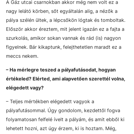
A Gáz utcai csarnokban akkor még nem volt ez a
nagy lelátó körben, sőt egyáltalán alig, a nézők a
pálya szélén ültek, a lépcsőkön lógtak és tomboltak.
Először akkor éreztem, mit jelent igazán ez a fajta a
szurkolás, amikor sokan vannak és rád (is) nagyon
figyelnek. Bár kikaptunk, felejthetetlen maradt ez a
meccs nekem.
– Ha mérlegre teszed a pályafutásodat, hogyan
értékeled? Elérted, ami alapvetően szerettél volna,
elégedett vagy?
– Teljes mértékben elégedett vagyok a
pályafutásommal. Úgy gondolom, kezdettől fogva
folyamatosan felfelé ívelt a pályám, és amit ebből ki
lehetett hozni, azt úgy érzem, ki is hoztam. Még,