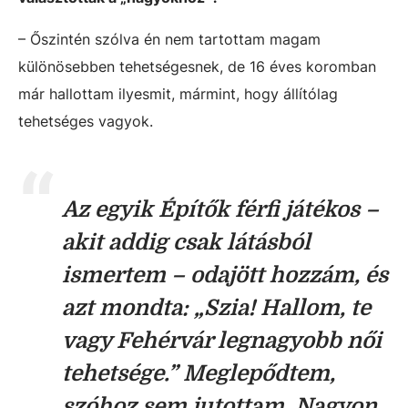
– Őszintén szólva én nem tartottam magam
különösebben tehetségesnek, de 16 éves koromban
már hallottam ilyesmit, mármint, hogy állítólag
tehetséges vagyok.
Az egyik Építők férfi játékos –
akit addig csak látásból
ismertem – odajött hozzám, és
azt mondta: „Szia! Hallom, te
vagy Fehérvár legnagyobb női
tehetsége.” Meglepődtem,
szóhoz sem jutottam. Nagyon