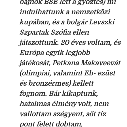
bajnok BSE lett a győztes) mi
indulhattunk a nemzetközi
kupában, és a bolgár Levszki
Szpartak Szófia ellen
játszottunk. 20 éves voltam, és
Európa egyik legjobb
játékosát, Petkana Makaveevát
(olimpiai, valamint Eb- ezüst
és bronzérmes) kellett
fognom. Bár kikaptunk,
hatalmas élmény volt, nem
vallottam szégyent, sőt tíz
pont felett dobtam.