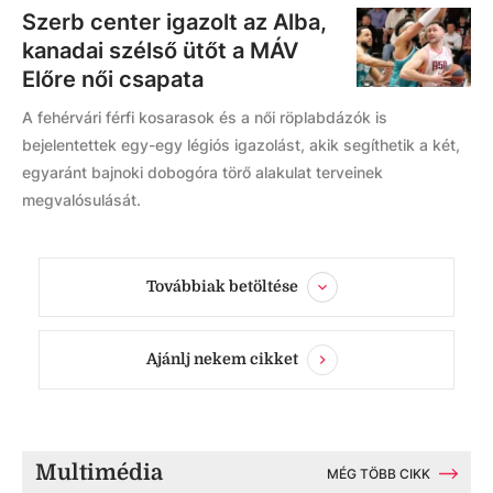
Szerb center igazolt az Alba,
kanadai szélső ütőt a MÁV
Előre női csapata
A fehérvári férfi kosarasok és a női röplabdázók is
bejelentettek egy-egy légiós igazolást, akik segíthetik a két,
egyaránt bajnoki dobogóra törő alakulat terveinek
megvalósulását.
Továbbiak betöltése
Ajánlj nekem cikket
Multimédia
MÉG TÖBB CIKK