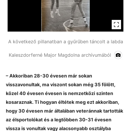
A következő pillanatban a gyűrűben táncolt a labda
Kaleszdorferné Major Magdolna archívumából
– Akkoriban 28-30 évesen már sokan
visszavonultak, ma viszont sokan még 35 fölött,
közel 40 évesen évesen is nemzetközi szinten
kosaraznak. Ti hogyan éltétek meg ezt akkoriban,
hogy 30 évesen már általában veteránnak tartották
az élsportolókat és a legtöbben 30-31 évesen
vissza is vonultak vagy alacsonyabb osztályba