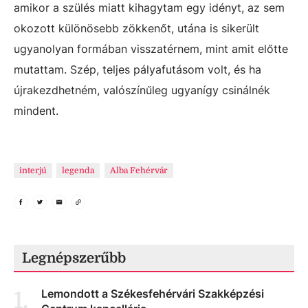
amikor a szülés miatt kihagytam egy idényt, az sem
okozott különösebb zökkenőt, utána is sikerült
ugyanolyan formában visszatérnem, mint amit előtte
mutattam. Szép, teljes pályafutásom volt, és ha
újrakezdhetném, valószínűleg ugyanígy csinálnék
mindent.
interjú
legenda
Alba Fehérvár
Legnépszerűbb
Lemondott a Székesfehérvári Szakképzési
1
.