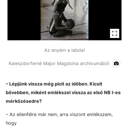
Az enyém a labda!
Kaleszdorferné Major Magdolna archívumából
– Lépjünk vissza még picit az időben. Kicsit
bővebben, miként emlékszel vissza az első NB I-es
mérkőzésedre?
– Az ellenfélre már nem, arra viszont emlékszem,
hogy