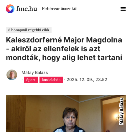
fmc.hu
Fehérvár összeköt
8 hónapnál régebbi cikk
Kaleszdorferné Major Magdolna
- akiről az ellenfelek is azt
mondták, hogy alig lehet tartani
Mátay Balázs
·
·
2025. 12. 09., 23:52
Sport
kosárlabda
Mátay Balázs