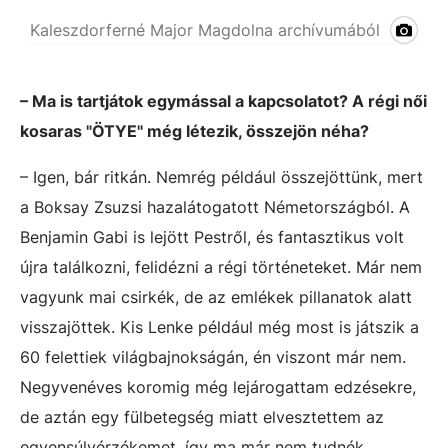
Kaleszdorferné Major Magdolna archívumából
– Ma is tartjátok egymással a kapcsolatot? A régi női
kosaras "ÖTYE" még létezik, összejön néha?
– Igen, bár ritkán. Nemrég például összejöttünk, mert
a Boksay Zsuzsi hazalátogatott Németországból. A
Benjamin Gabi is lejött Pestről, és fantasztikus volt
újra találkozni, felidézni a régi történeteket. Már nem
vagyunk mai csirkék, de az emlékek pillanatok alatt
visszajöttek. Kis Lenke például még most is játszik a
60 felettiek világbajnokságán, én viszont már nem.
Negyvenéves koromig még lejárogattam edzésekre,
de aztán egy fülbetegség miatt elvesztettem az
egyensúlyérzékemet, így ma már nem tudnék