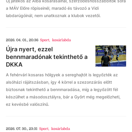
Új játékos az Alba kosarasainál, szerződéshosszabbítók sora
a MÁV Előre röpiseinél, maradó és távozó a Vidi
labdarúgóinál, nem unatkoznak a klubok vezetői.
2026. 04. 01., 20:36
Sport
,
kosárlabda
Újra nyert, ezzel
bennmaradónak tekinthető a
DKKA
A fehérvári kosaras hölgyek a sereghajtót is legyőzték az
alsóházi rájátszásban, így 4 körrel a szezonzárás előtt
biztosnak tekinthető a bennmaradása, míg a legyőzött fél
készülhet a másodosztályra, bár a Győrt még megelőzheti,
ez kevésbé valószínű.
2026. 07. 30., 23:31
Sport
,
kosárlabda