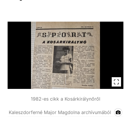
1982-es cikk a Kosárkirálynőről
Kaleszdorferné Major Magdolna archívumából