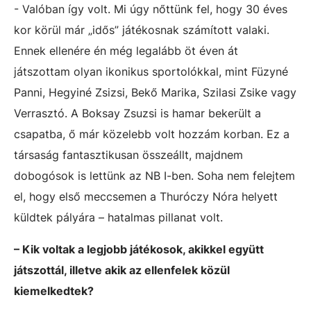
- Valóban így volt. Mi úgy nőttünk fel, hogy 30 éves
kor körül már „idős” játékosnak számított valaki.
Ennek ellenére én még legalább öt éven át
játszottam olyan ikonikus sportolókkal, mint Füzyné
Panni, Hegyiné Zsizsi, Bekő Marika, Szilasi Zsike vagy
Verrasztó. A Boksay Zsuzsi is hamar bekerült a
csapatba, ő már közelebb volt hozzám korban. Ez a
társaság fantasztikusan összeállt, majdnem
dobogósok is lettünk az NB I-ben. Soha nem felejtem
el, hogy első meccsemen a Thuróczy Nóra helyett
küldtek pályára – hatalmas pillanat volt.
– Kik voltak a legjobb játékosok, akikkel együtt
játszottál, illetve akik az ellenfelek közül
kiemelkedtek?