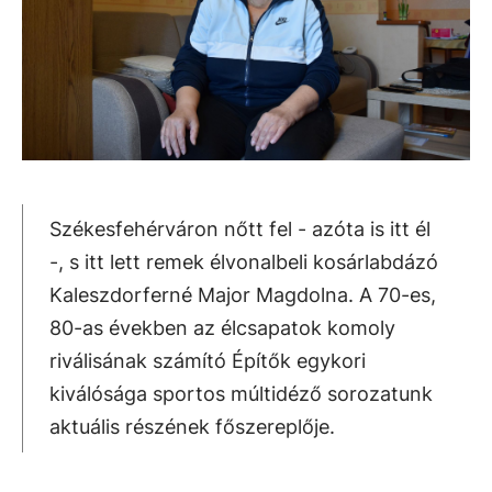
Székesfehérváron nőtt fel - azóta is itt él
-, s itt lett remek élvonalbeli kosárlabdázó
Kaleszdorferné Major Magdolna. A 70-es,
80-as években az élcsapatok komoly
riválisának számító Építők egykori
kiválósága sportos múltidéző sorozatunk
aktuális részének főszereplője.