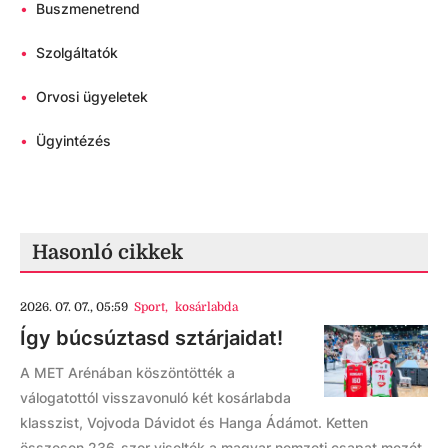
•
Buszmenetrend
•
Szolgáltatók
•
Orvosi ügyeletek
•
Ügyintézés
Hasonló cikkek
2026. 07. 07., 05:59
Sport
,
kosárlabda
Így búcsúztasd sztárjaidat!
A MET Arénában köszöntötték a
válogatottól visszavonuló két kosárlabda
klasszist, Vojvoda Dávidot és Hanga Ádámot. Ketten
összesen 236-szor viselték a magyar nemzeti csapat mezét.