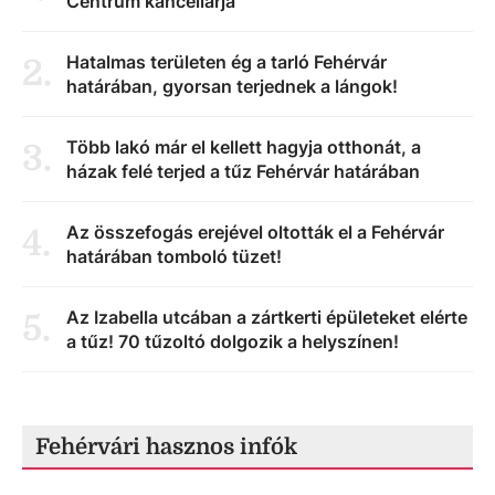
Centrum kancellárja
Hatalmas területen ég a tarló Fehérvár
2
.
határában, gyorsan terjednek a lángok!
Több lakó már el kellett hagyja otthonát, a
3
.
házak felé terjed a tűz Fehérvár határában
Az összefogás erejével oltották el a Fehérvár
4
.
határában tomboló tüzet!
Az Izabella utcában a zártkerti épületeket elérte
5
.
a tűz! 70 tűzoltó dolgozik a helyszínen!
Fehérvári hasznos infók