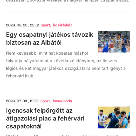
2026. 05. 26., 22:12
Sport
,
kosárlabda
Egy csapatnyi játékos távozik
biztosan az Albától
Nem kevesebb, mint hat kosaras máshol
folytatja pályafutását a következő idényben, az összes
légiós és két magyar játékos szolgálataira nem tart igényt a
fehérvári klub.
2026. 07. 09., 19:25
Sport
,
kosárlabda
Igencsak felpörgött az
átigazolási piac a fehérvári
csapatoknál