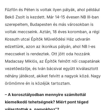
Fűzfőn és Péten is voltak ilyen pályák, ahol például
Bekő Zsolt is kezdett. Már 14-15 évesen NB III-ban
szerepeltem, Budapesten és más városokban is
voltak meccseink. Aztán, 18 éves koromban, a régi
Kossuth utcai Építők Művelődési Ház udvarán
edzettünk, azon az ikonikus pályán, ahol NB I-es
meccseket is rendeztek. Ott jött oda hozzánk
Madacsay Miklós, az Építők felnőtt női csapatának
vezetőedzője, és Iván bácsival együtt kiválasztott
néhány játékost, akiket felvitt a nagyok közé. Nagy
örömömre én is közéjük tartoztam.
– A korosztályodban mennyire számítottál
kiemelkedő tehetségnek? Miért pont téged
választottak a „nagyokhoz”?