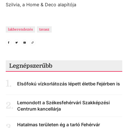
Szilvia, a Home & Deco alapítója
lakberendezés
tavasz
Legnépszerűbb
1
.
Elsőfokú vízkorlátozás lépett életbe Fejérben is
Lemondott a Székesfehérvári Szakképzési
2
.
Centrum kancellárja
Hatalmas területen ég a tarló Fehérvár
3
.