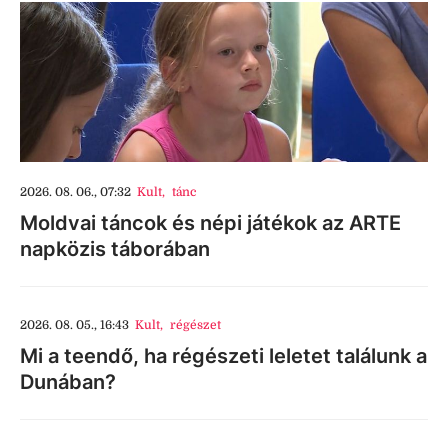
2026. 08. 06., 07:32
Kult
,
tánc
Moldvai táncok és népi játékok az ARTE
napközis táborában
2026. 08. 05., 16:43
Kult
,
régészet
Mi a teendő, ha régészeti leletet találunk a
Dunában?