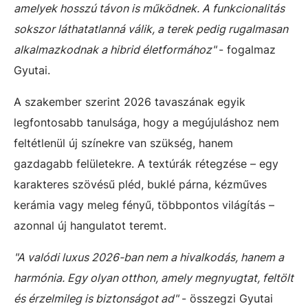
amelyek hosszú távon is működnek. A funkcionalitás
sokszor láthatatlanná válik, a terek pedig rugalmasan
alkalmazkodnak a hibrid életformához"
- fogalmaz
Gyutai.
A szakember szerint 2026 tavaszának egyik
legfontosabb tanulsága, hogy a megújuláshoz nem
feltétlenül új színekre van szükség, hanem
gazdagabb felületekre. A textúrák rétegzése – egy
karakteres szövésű pléd, buklé párna, kézműves
kerámia vagy meleg fényű, többpontos világítás –
azonnal új hangulatot teremt.
"A valódi luxus 2026-ban nem a hivalkodás, hanem a
harmónia. Egy olyan otthon, amely megnyugtat, feltölt
és érzelmileg is biztonságot ad"
- összegzi Gyutai