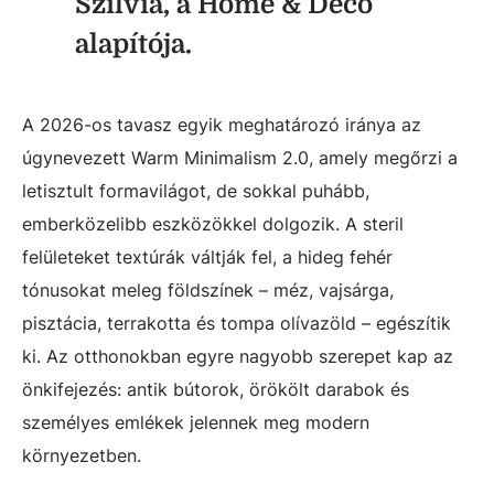
Szilvia, a Home & Deco
alapítója.
A 2026-os tavasz egyik meghatározó iránya az
úgynevezett
Warm Minimalism 2.0, amely megőrzi a
letisztult formavilágot, de sokkal puhább,
emberközelibb eszközökkel dolgozik. A steril
felületeket textúrák váltják fel, a hideg fehér
tónusokat meleg földszínek – méz, vajsárga,
pisztácia, terrakotta és tompa olívazöld – egészítik
ki. Az otthonokban egyre nagyobb szerepet kap az
önkifejezés: antik bútorok, örökölt darabok és
személyes emlékek jelennek meg modern
környezetben.