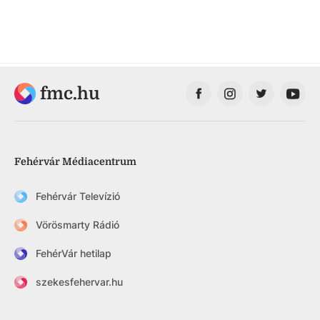
fmc.hu
Fehérvár Médiacentrum
Fehérvár Televízió
Vörösmarty Rádió
FehérVár hetilap
szekesfehervar.hu