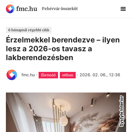
fmc.hu
Fehérvár összeköt
6 hónapnál régebbi cikk
Érzelmekkel berendezve – ilyen
lesz a 2026-os tavasz a
lakberendezésben
fmc.hu
·
·
2026. 02. 06., 12:36
Életmód
otthon
Systyle Interior