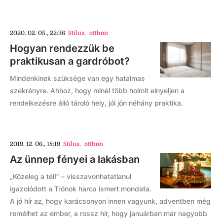
2020. 02. 05., 22:36
Stílus
,
otthon
Hogyan rendezzük be
praktikusan a gardróbot?
Mindenkinek szüksége van egy hatalmas
szekrényre. Ahhoz, hogy minél több holmit elnyeljen a
rendelkezésre álló tároló hely, jól jön néhány praktika.
2019. 12. 06., 18:19
Stílus
,
otthon
Az ünnep fényei a lakásban
„Közeleg a tél!” – visszavonhatatlanul
igazolódott a Trónok harca ismert mondata.
A jó hír az, hogy karácsonyon innen vagyunk, adventben még
remélhet az ember, a rossz hír, hogy januárban már nagyobb