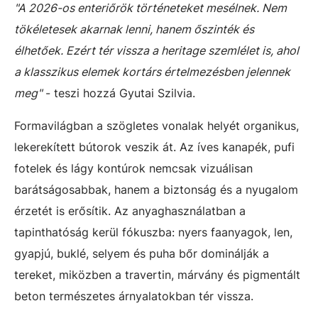
"A 2026-os enteriőrök történeteket mesélnek. Nem
tökéletesek akarnak lenni, hanem őszinték és
élhetőek. Ezért tér vissza a heritage szemlélet is, ahol
a klasszikus elemek kortárs értelmezésben jelennek
meg"
- teszi hozzá Gyutai Szilvia.
Formavilágban a szögletes vonalak helyét organikus,
lekerekített bútorok veszik át. Az íves kanapék, pufi
fotelek és lágy kontúrok nemcsak vizuálisan
barátságosabbak, hanem a biztonság és a nyugalom
érzetét is erősítik. Az anyaghasználatban a
tapinthatóság kerül fókuszba: nyers faanyagok, len,
gyapjú, buklé, selyem és puha bőr dominálják a
tereket, miközben a travertin, márvány és pigmentált
beton természetes árnyalatokban tér vissza.