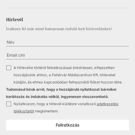
Hírlevél
Iratkozz fel már most hamarosan induló heti hírlevelünkre!
✓
A Hírlevélre történő feliratkozással önkéntesen, kifejezetten
hozzájárulok ahhoz, a Fehérvár Médiacentrum Kft. hírlevelet
küldjön, és ehhez kapcsolódóan felhasználói fiókot hozzon létre.
Tudomásul bírok arról, hogy a hozzájáruló nyilatkozat bármikor
korlátozás és indokolás nélkül, ingyenesen visszavonható.
✓
Nyilatkozom, hogy a hírlevél küldésre vonatkozó
adatkezelési
tájékoztatót
megismertem.
Feliratkozás