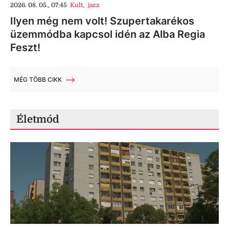
2026. 08. 05., 07:45
Kult
,
jazz
Ilyen még nem volt! Szupertakarékos
üzemmódba kapcsol idén az Alba Regia
Feszt!
MÉG TÖBB CIKK
Életmód