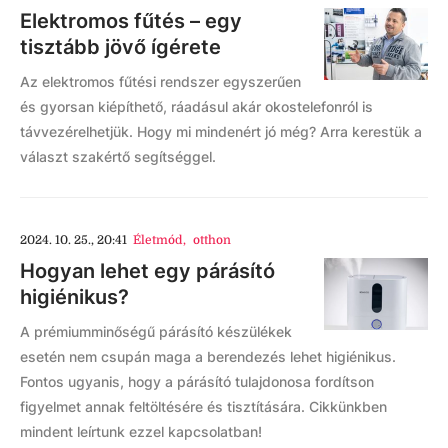
Elektromos fűtés – egy
tisztább jövő ígérete
Az elektromos fűtési rendszer egyszerűen
és gyorsan kiépíthető, ráadásul akár okostelefonról is
távvezérelhetjük. Hogy mi mindenért jó még? Arra kerestük a
választ szakértő segítséggel.
2024. 10. 25., 20:41
Életmód
,
otthon
Hogyan lehet egy párásító
higiénikus?
A prémiumminőségű párásító készülékek
esetén nem csupán maga a berendezés lehet higiénikus.
Fontos ugyanis, hogy a párásító tulajdonosa fordítson
figyelmet annak feltöltésére és tisztítására. Cikkünkben
mindent leírtunk ezzel kapcsolatban!