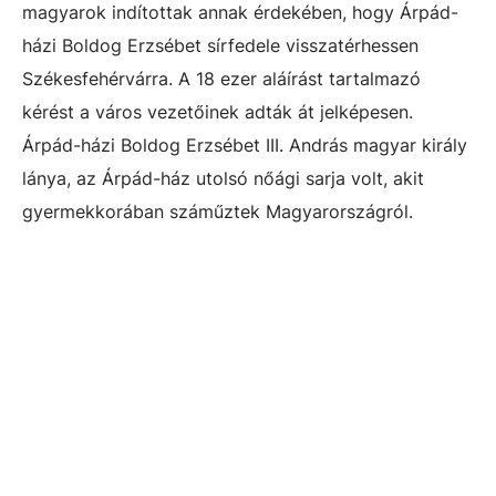
magyarok indítottak annak érdekében, hogy Árpád-
házi Boldog Erzsébet sírfedele visszatérhessen
Székesfehérvárra. A 18 ezer aláírást tartalmazó
kérést a város vezetőinek adták át jelképesen.
Árpád-házi Boldog Erzsébet III. András magyar király
lánya, az Árpád-ház utolsó nőági sarja volt, akit
gyermekkorában száműztek Magyarországról.