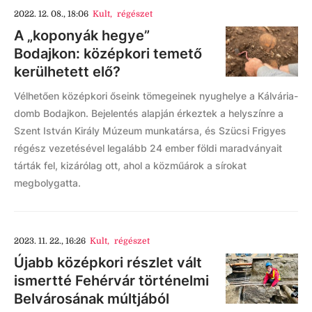
2022. 12. 08., 18:06
Kult
,
régészet
A „koponyák hegye”
Bodajkon: középkori temető
kerülhetett elő?
Vélhetően középkori őseink tömegeinek nyughelye a Kálvária-
domb Bodajkon. Bejelentés alapján érkeztek a helyszínre a
Szent István Király Múzeum munkatársa, és Szücsi Frigyes
régész vezetésével legalább 24 ember földi maradványait
tárták fel, kizárólag ott, ahol a közműárok a sírokat
megbolygatta.
2023. 11. 22., 16:26
Kult
,
régészet
Újabb középkori részlet vált
ismertté Fehérvár történelmi
Belvárosának múltjából