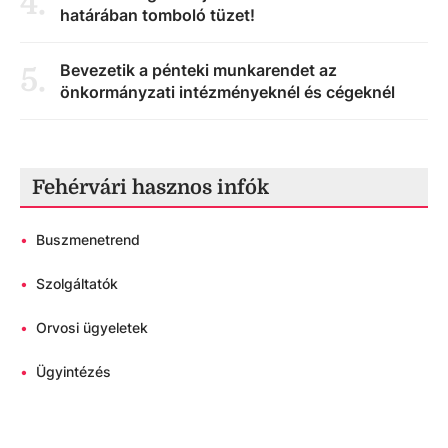
4
.
határában tomboló tüzet!
Bevezetik a pénteki munkarendet az
5
.
önkormányzati intézményeknél és cégeknél
Fehérvári hasznos infók
•
Buszmenetrend
•
Szolgáltatók
•
Orvosi ügyeletek
•
Ügyintézés