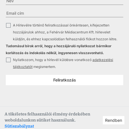
✓
A Hírlevélre történő feliratkozással önkéntesen, kifejezetten
hozzájárulok ahhoz, a Fehérvár Médiacentrum Kft. hírlevelet
küldjön, és ehhez kapcsolódóan felhasználói fiókot hozzon létre.
Tudomásul bírok arról, hogy a hozzájáruló nyilatkozat bármikor
korlátozás és indokolás nélkül, ingyenesen visszavonható.
✓
Nyilatkozom, hogy a hírlevél küldésre vonatkozó
adatkezelési
tájékoztatót
megismertem.
Feliratkozás
A tökéletes felhasználói élmény érdekében
weboldalunkon sütiket használunk.
Rendben
Copyright © 2021
–2026
Fehérvár Médiacentrum, fmc.hu
Sütiszabályzat