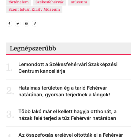
történelem
Székesfehérvár
múzeum
Szent István Király Múzeum
Legnépszerűbb
Lemondott a Székesfehérvári Szakképzési
1
.
Centrum kancellárja
Hatalmas területen ég a tarló Fehérvár
2
.
határában, gyorsan terjednek a lángok!
Több lakó már el kellett hagyja otthonát, a
3
.
házak felé terjed a tűz Fehérvár határában
Az összefogás erejével oltották el a Fehérvár