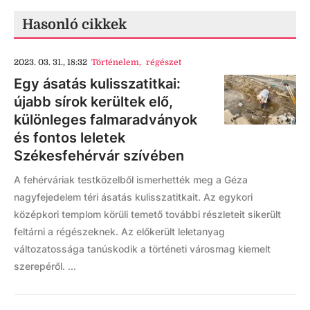
Hasonló cikkek
2023. 03. 31., 18:32
Történelem
,
régészet
Egy ásatás kulisszatitkai:
újabb sírok kerültek elő,
különleges falmaradványok
és fontos leletek
Székesfehérvár szívében
A fehérváriak testközelből ismerhették meg a Géza
nagyfejedelem téri ásatás kulisszatitkait. Az egykori
középkori templom körüli temető további részleteit sikerült
feltárni a régészeknek. Az előkerült leletanyag
változatossága tanúskodik a történeti városmag kiemelt
szerepéről. ...