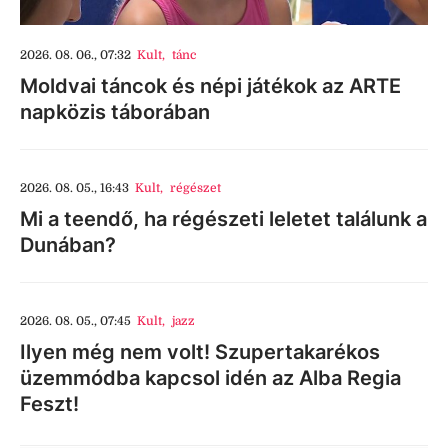
2026. 08. 06., 07:32
Kult
,
tánc
Moldvai táncok és népi játékok az ARTE
napközis táborában
2026. 08. 05., 16:43
Kult
,
régészet
Mi a teendő, ha régészeti leletet találunk a
Dunában?
2026. 08. 05., 07:45
Kult
,
jazz
Ilyen még nem volt! Szupertakarékos
üzemmódba kapcsol idén az Alba Regia
Feszt!