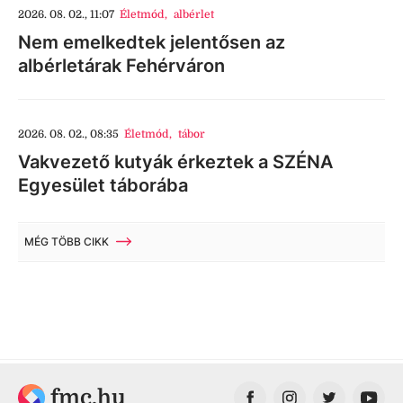
2026. 08. 02., 11:07
Életmód
,
albérlet
Nem emelkedtek jelentősen az
albérletárak Fehérváron
2026. 08. 02., 08:35
Életmód
,
tábor
Vakvezető kutyák érkeztek a SZÉNA
Egyesület táborába
MÉG TÖBB CIKK
fmc.hu