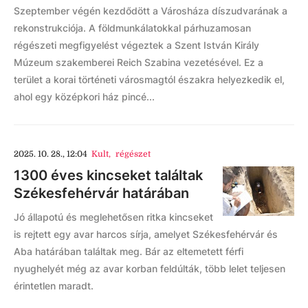
Szeptember végén kezdődött a Városháza díszudvarának a
rekonstrukciója. A földmunkálatokkal párhuzamosan
régészeti megfigyelést végeztek a Szent István Király
Múzeum szakemberei Reich Szabina vezetésével. Ez a
terület a korai történeti városmagtól északra helyezkedik el,
ahol egy középkori ház pincé...
2025. 10. 28., 12:04
Kult
,
régészet
1300 éves kincseket találtak
Székesfehérvár határában
Jó állapotú és meglehetősen ritka kincseket
is rejtett egy avar harcos sírja, amelyet Székesfehérvár és
Aba határában találtak meg. Bár az eltemetett férfi
nyughelyét még az avar korban feldúlták, több lelet teljesen
érintetlen maradt.