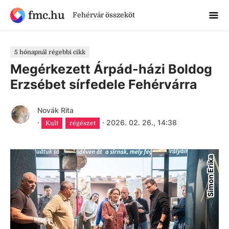
fmc.hu
Fehérvár összeköt
5 hónapnál régebbi cikk
Megérkezett Árpád-házi Boldog
Erzsébet sírfedele Fehérvárra
Novák Rita
·
·
2026. 02. 26., 14:38
Kult
régészet
Simon Erika