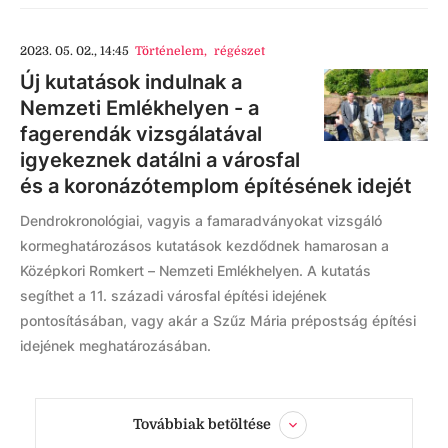
2023. 05. 02., 14:45
Történelem
,
régészet
Új kutatások indulnak a
Nemzeti Emlékhelyen - a
fagerendák vizsgálatával
igyekeznek datálni a városfal
és a koronázótemplom építésének idejét
Dendrokronológiai, vagyis a famaradványokat vizsgáló
kormeghatározásos kutatások kezdődnek hamarosan a
Középkori Romkert – Nemzeti Emlékhelyen. A kutatás
segíthet a 11. századi városfal építési idejének
pontosításában, vagy akár a Szűz Mária prépostság építési
idejének meghatározásában.
Továbbiak betöltése