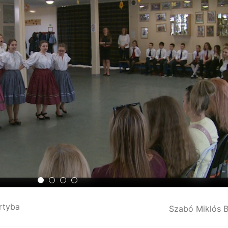
rtyba
Szabó Miklós 