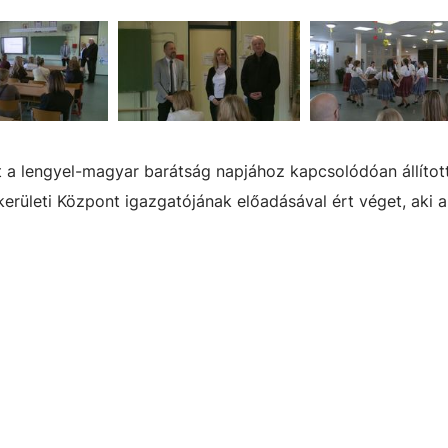
et a lengyel-magyar barátság napjához kapcsolódóan állítot
kerületi Központ igazgatójának előadásával ért véget, aki a