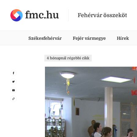
fmc.hu
Fehérvár összeköt
Székesfehérvár
Fejér vármegye
Hírek
4 hónapnál régebbi cikk