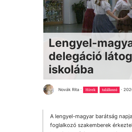
Lengyel-magyar
delegáció láto
iskolába
Novák Rita
·
·
2026
Hírek
találkozó
A lengyel-magyar barátság napja
foglalkozó szakemberek érkeztek