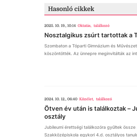
Hasonló cikkek
2025. 10. 19., 10:14
Oktatás
,
találkozó
Nosztalgikus zsúrt tartottak a
Szombaton a Tóparti Gimnázium és Művészeti
köszöntötték. Az ünnepre meginvitálták az int
2024. 10. 12., 06:40
Közélet
,
találkozó
Ötven év után is találkoztak – 
osztály
Jubileumi érettségi találkozóra gyűltek öss
Szakközépiskola egykori 4.d. osztályos tanul