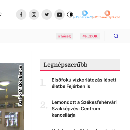
C
Fehérvár-TV
Vörösmarty Rádió
#hőség
#FEDOK
Legnépszerűbb
Szabó Miklós Bence
Elsőfokú vízkorlátozás lépett
1
.
életbe Fejérben is
Lemondott a Székesfehérvári
2
.
Szakképzési Centrum
kancellárja