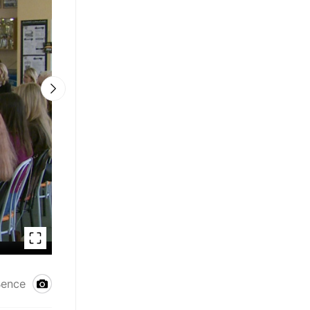
Opolei delegáció látogatott a Vörösmartyba
Bence