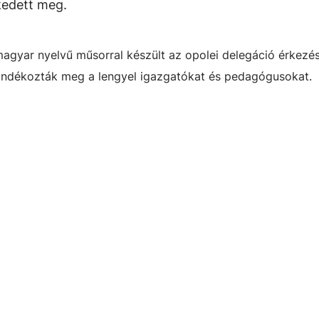
kedett meg.
magyar nyelvű műsorral készült az opolei delegáció érkezés
jándékozták meg a lengyel igazgatókat és pedagógusokat.