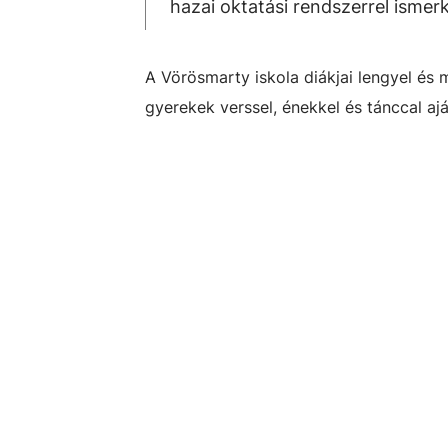
hazai oktatási rendszerrel ismer
A Vörösmarty iskola diákjai lengyel és 
gyerekek verssel, énekkel és tánccal a