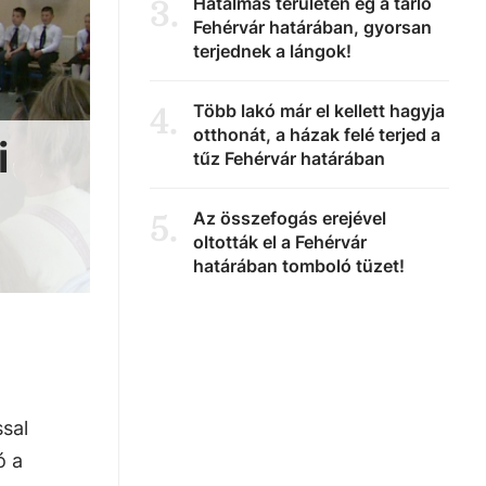
Hatalmas területen ég a tarló
3
.
Fehérvár határában, gyorsan
terjednek a lángok!
Több lakó már el kellett hagyja
4
.
otthonát, a házak felé terjed a
i
tűz Fehérvár határában
Az összefogás erejével
5
.
oltották el a Fehérvár
határában tomboló tüzet!
sal
ó a