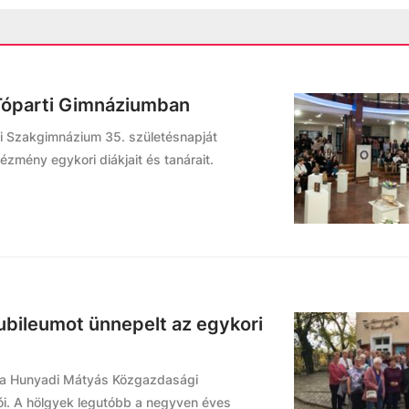
 Tóparti Gimnáziumban
 Szakgimnázium 35. születésnapját
ézmény egykori diákjait és tanárait.
Jubileumot ünnepelt az egykori
ze a Hunyadi Mátyás Közgazdasági
ói. A hölgyek legutóbb a negyven éves