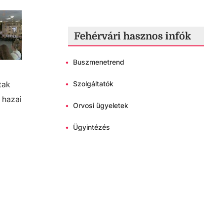
Fehérvári hasznos infók
•
Buszmenetrend
tak
•
Szolgáltatók
 hazai
•
Orvosi ügyeletek
•
Ügyintézés