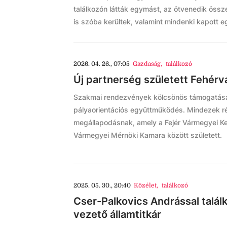
találkozón látták egymást, az ötvenedik össz
is szóba kerültek, valamint mindenki kapott eg
2026. 04. 26., 07:05
Gazdaság
,
találkozó
Új partnerség született Fehér
Szakmai rendezvények kölcsönös támogatása
pályaorientációs együttműködés. Mindezek r
megállapodásnak, amely a Fejér Vármegyei Ke
Vármegyei Mérnöki Kamara között született.
2025. 05. 30., 20:40
Közélet
,
találkozó
Cser-Palkovics Andrással találk
vezető államtitkár