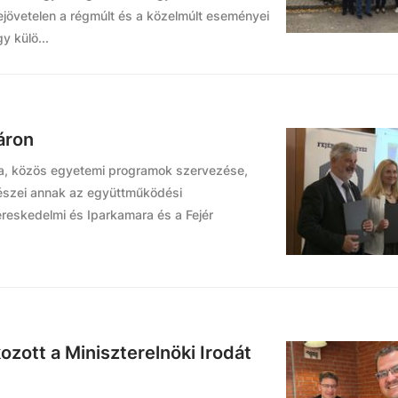
ejövetelen a régmúlt és a közelmúlt eseményei
y külö...
váron
, közös egyetemi programok szervezése,
észei annak az együttműködési
reskedelmi és Iparkamara és a Fejér
ozott a Miniszterelnöki Irodát