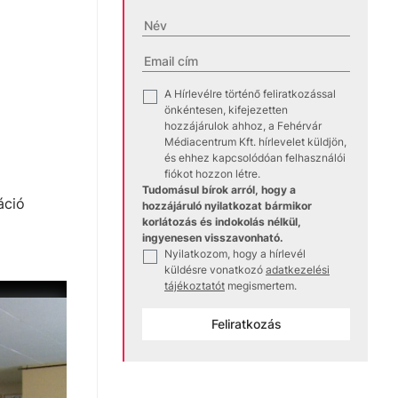
A Hírlevélre történő feliratkozással
✓
önkéntesen, kifejezetten
hozzájárulok ahhoz, a Fehérvár
Médiacentrum Kft. hírlevelet küldjön,
és ehhez kapcsolódóan felhasználói
fiókot hozzon létre.
Tudomásul bírok arról, hogy a
áció
hozzájáruló nyilatkozat bármikor
korlátozás és indokolás nélkül,
ingyenesen visszavonható.
Nyilatkozom, hogy a hírlevél
✓
küldésre vonatkozó
adatkezelési
tájékoztatót
megismertem.
Feliratkozás