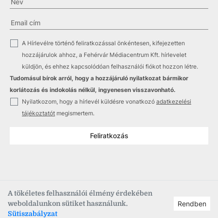
✓
A Hírlevélre történő feliratkozással önkéntesen, kifejezetten
hozzájárulok ahhoz, a Fehérvár Médiacentrum Kft. hírlevelet
küldjön, és ehhez kapcsolódóan felhasználói fiókot hozzon létre.
Tudomásul bírok arról, hogy a hozzájáruló nyilatkozat bármikor
korlátozás és indokolás nélkül, ingyenesen visszavonható.
✓
Nyilatkozom, hogy a hírlevél küldésre vonatkozó
adatkezelési
tájékoztatót
megismertem.
Feliratkozás
A tökéletes felhasználói élmény érdekében
weboldalunkon sütiket használunk.
Rendben
Copyright © 2021
–2026
Fehérvár Médiacentrum, fmc.hu
Sütiszabályzat