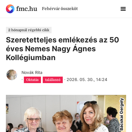
fmc.hu
Fehérvár összeköt
2 hónapnál régebbi cikk
Szeretetteljes emlékezés az 50
éves Nemes Nagy Ágnes
Kollégiumban
Novák Rita
·
·
2026. 05. 30., 14:24
Oktatás
találkozó
Bácskai Gergely