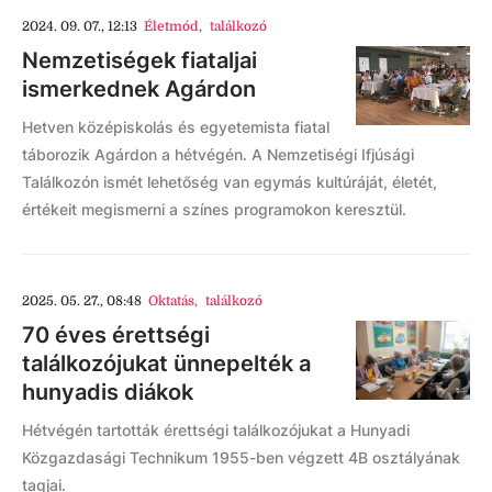
2024. 09. 07., 12:13
Életmód
,
találkozó
Nemzetiségek fiataljai
ismerkednek Agárdon
Hetven középiskolás és egyetemista fiatal
táborozik Agárdon a hétvégén. A Nemzetiségi Ifjúsági
Találkozón ismét lehetőség van egymás kultúráját, életét,
értékeit megismerni a színes programokon keresztül.
2025. 05. 27., 08:48
Oktatás
,
találkozó
70 éves érettségi
találkozójukat ünnepelték a
hunyadis diákok
Hétvégén tartották érettségi találkozójukat a Hunyadi
Közgazdasági Technikum 1955-ben végzett 4B osztályának
tagjai.