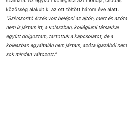
számára. Az egykori kollégista azt mondja, csodás
közösség alakult ki az ott töltött három éve alatt:
"Szívszorító érzés volt belépni az ajtón, mert én azóta
nem is jártam itt, a koleszban, kollégiumi társakkal
együtt dolgoztam, tartottuk a kapcsolatot, de a
koleszban egyáltalán nem jártam, azóta igazából nem
sok minden változott."