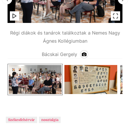
agy
Régi diákok és tanárok találkoztak a Nemes Nagy
Ré
Ágnes Kollégiumban
Bácskai Gergely
Székesfehérvár
nosztalgia