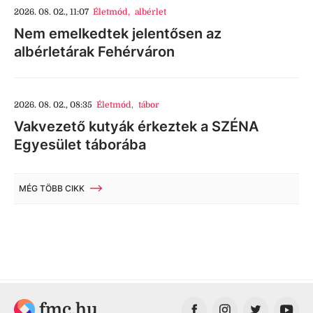
2026. 08. 02., 11:07
Életmód
,
albérlet
Nem emelkedtek jelentősen az
albérletárak Fehérváron
2026. 08. 02., 08:35
Életmód
,
tábor
Vakvezető kutyák érkeztek a SZÉNA
Egyesület táborába
MÉG TÖBB CIKK
fmc.hu