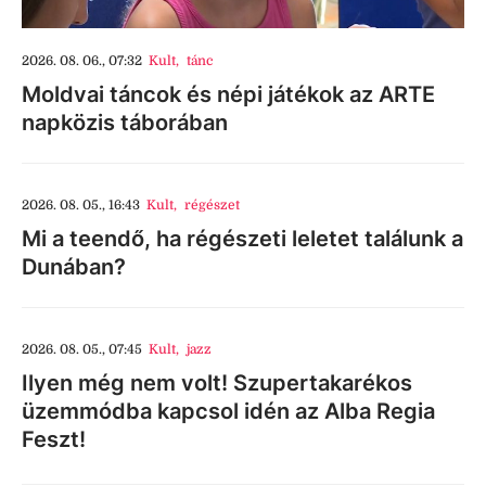
2026. 08. 06., 07:32
Kult
,
tánc
Moldvai táncok és népi játékok az ARTE
napközis táborában
2026. 08. 05., 16:43
Kult
,
régészet
Mi a teendő, ha régészeti leletet találunk a
Dunában?
2026. 08. 05., 07:45
Kult
,
jazz
Ilyen még nem volt! Szupertakarékos
üzemmódba kapcsol idén az Alba Regia
Feszt!