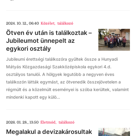
2024. 10. 12., 06:40
Közélet
,
találkozó
Ötven év után is találkoztak –
Jubileumot ünnepelt az
egykori osztály
Jubileumi érettségi találkozóra gyűltek össze a Hunyadi
Mátyás Közgazdasági Szakközépiskola egykori 4.d.
osztályos tanulói. A hölgyek legutóbb a negyven éves
találkozón látták egymást, az ötvenedik összejövetelen a
régmúlt és a közelmúlt eseményei is szóba kerültek, valamint
mindenki kapott egy külö...
2026. 01. 28., 13:50
Életmód
,
találkozó
Megalakul a devizakárosultak