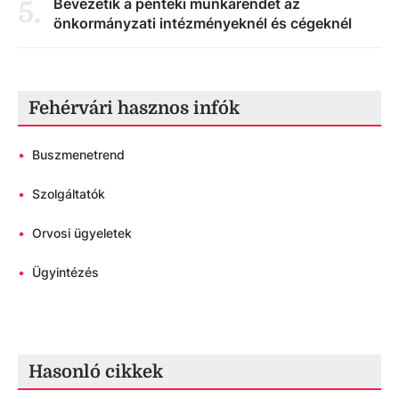
Bevezetik a pénteki munkarendet az
5
.
önkormányzati intézményeknél és cégeknél
Fehérvári hasznos infók
•
Buszmenetrend
•
Szolgáltatók
•
Orvosi ügyeletek
•
Ügyintézés
Hasonló cikkek