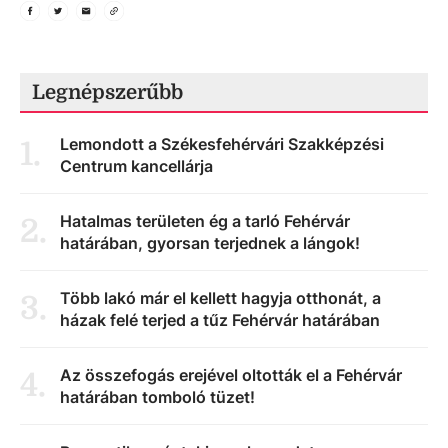
Legnépszerűbb
Lemondott a Székesfehérvári Szakképzési
1
.
Centrum kancellárja
Hatalmas területen ég a tarló Fehérvár
2
.
határában, gyorsan terjednek a lángok!
Több lakó már el kellett hagyja otthonát, a
3
.
házak felé terjed a tűz Fehérvár határában
Az összefogás erejével oltották el a Fehérvár
4
.
határában tomboló tüzet!