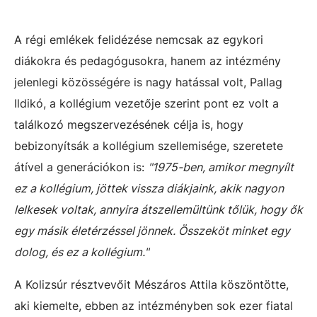
A régi emlékek felidézése nemcsak az egykori
diákokra és pedagógusokra, hanem az intézmény
jelenlegi közösségére is nagy hatással volt, Pallag
Ildikó, a kollégium vezetője szerint pont ez volt a
találkozó megszervezésének célja is, hogy
bebizonyítsák a kollégium szellemisége, szeretete
átível a generációkon is:
"1975-ben, amikor megnyílt
ez a kollégium, jöttek vissza diákjaink, akik nagyon
lelkesek voltak, annyira átszellemültünk tőlük, hogy ők
egy másik életérzéssel jönnek. Összeköt minket egy
dolog, és ez a kollégium."
A Kolizsúr résztvevőit Mészáros Attila köszöntötte,
aki kiemelte, ebben az intézményben sok ezer fiatal