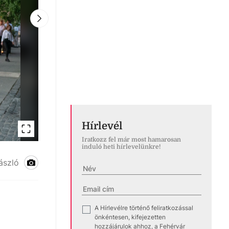
Hírlevél
Iratkozz fel már most hamarosan
induló heti hírlevelünkre!
Búcsúztak a geósok
ászló
A Hírlevélre történő feliratkozással
✓
önkéntesen, kifejezetten
hozzájárulok ahhoz, a Fehérvár