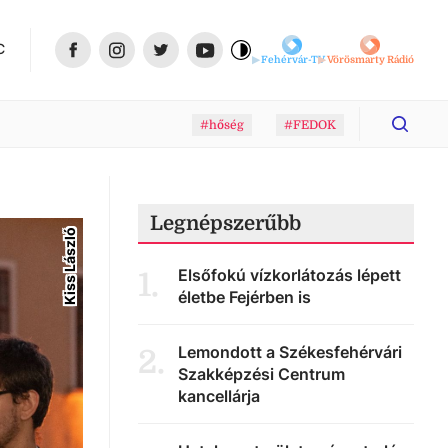
C
Fehérvár-TV
Vörösmarty Rádió
#hőség
#FEDOK
Legnépszerűbb
Kiss László
Elsőfokú vízkorlátozás lépett
1
.
életbe Fejérben is
Lemondott a Székesfehérvári
2
.
Szakképzési Centrum
kancellárja