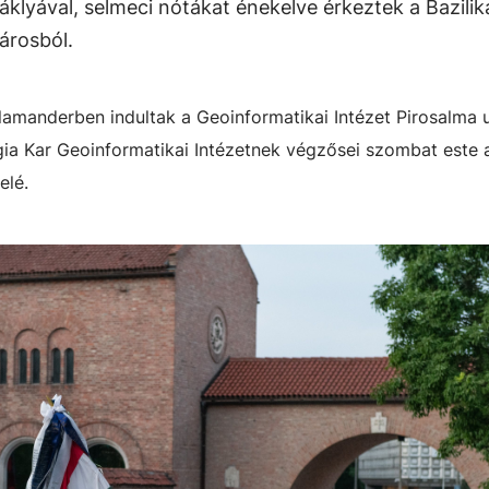
áklyával, selmeci nótákat énekelve érkeztek a Bazilika
árosból.
amanderben indultak a Geoinformatikai Intézet Pirosalma u
ia Kar Geoinformatikai Intézetnek végzősei szombat este 
elé.