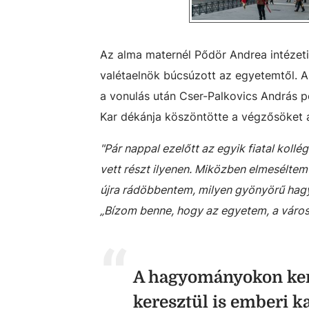
Az alma maternél Pődör Andrea intézeti
valétaelnök búcsúzott az egyetemtől. 
a vonulás után Cser-Palkovics András 
Kar dékánja köszöntötte a végzősöket a 
"Pár nappal ezelőtt az egyik fiatal koll
vett részt ilyenen. Miközben elmeséltem n
újra rádöbbentem, milyen gyönyörű hagy
„Bízom benne, hogy az egyetem, a város 
A hagyományokon ker
keresztül is emberi k