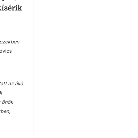
ísérik
 ezekben
ovics
tt az álló
i
z önök
gben,