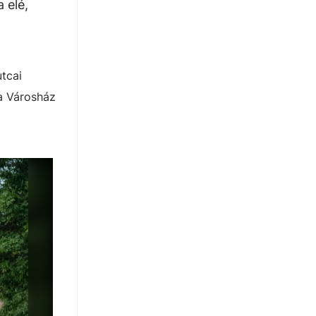
 elé,
tcai
a Városház