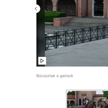
Búcsúztak a geósok
Kiss László