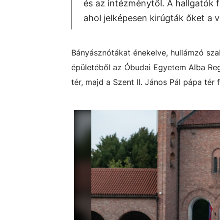
és az intézménytől. A hallgatók f
ahol jelképesen kirúgták őket a v
Bányásznótákat énekelve, hullámzó szal
épületéből az Óbudai Egyetem Alba Reg
tér, majd a Szent II. János Pál pápa tér f