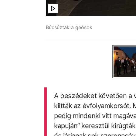
Búcsúztak a geósok
A beszédeket követően a v
kiitták az évfolyamkorsót. M
pedig mindenki vitt magáva
kapuján” keresztül kirúgták
és járjanak sok szerencsév