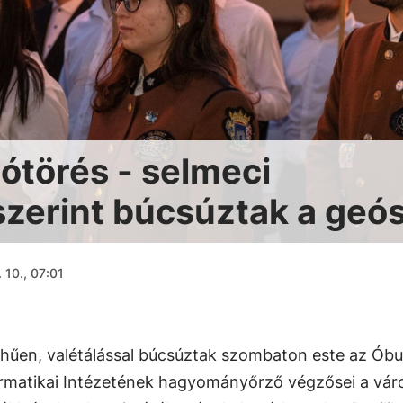
ótörés - selmeci
zerint búcsúztak a geó
 10., 07:01
űen, valétálással búcsúztak szombaton este az Óbu
rmatikai Intézetének hagyományőrző végzősei a váro