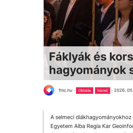
Fáklyák és kors
hagyományok s
fmc.hu
·
·
2026. 05.
Oktatás
búcsú
A selmeci diákhagyományokhoz h
Egyetem Alba Regia Kar Geoinfo