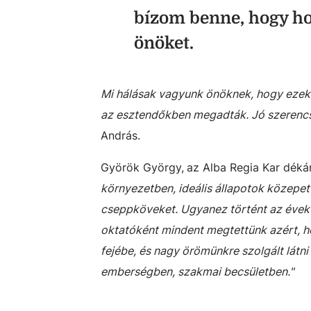
bízom benne, hogy ho
önöket.
Mi hálásak vagyunk önöknek, hogy ezeke
az esztendőkben megadták. Jó szerencs
András.
Györök György,
az Alba Regia Kar déká
környezetben, ideális állapotok közepet
cseppköveket. Ugyanez történt az évek 
oktatóként mindent megtettünk azért, h
fejébe, és nagy örömünkre szolgált látn
emberségben, szakmai becsületben."