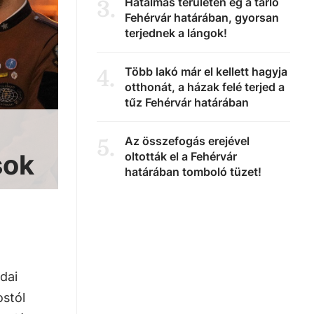
Hatalmas területen ég a tarló
3
.
Fehérvár határában, gyorsan
terjednek a lángok!
Több lakó már el kellett hagyja
4
.
otthonát, a házak felé terjed a
tűz Fehérvár határában
Az összefogás erejével
5
.
sok
oltották el a Fehérvár
határában tomboló tüzet!
dai
stól