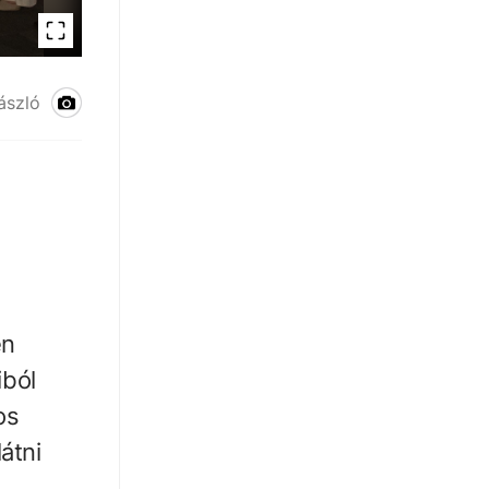
Búcsúztak a geósok
ászló
en
iból
os
átni