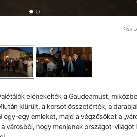
Kiss L
alétálók elénekelték a Gaudeamust, miközb
iután kiürült, a korsót összetörték, a darabja
l egy-egy emléket, majd a végzősőket a „vár
 a városból, hogy menjenek országot-világot l
el.