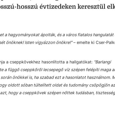
sszú-hosszú évtizedeken keresztül elk
t a hagyományokat ápolták, és a város fiatalos hangulatát
ét önöknek! Isten vigyázzon önökre!"
– emelte ki
Cser-Palk
nja a cseppkövekhez hasonlította a hallgatókat:
"Barlangi
te a függő cseppkőről lecsepegő víz szépen felépíti maga ala
során önökkel is, ha szabad ezt a hasonlatot használnom. M
ogy oldott sóban túltelített oldat és tudomány csöpögjön a
i azt, hogy a cseppkövek szépen nőttek tudásban, tisztessé