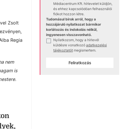
Médiacentrum Kft. hírlevelet küldjön,
és ehhez kapcsolódóan felhasználói
fiókot hozzon létre.
Tudomásul bírok arról, hogy a
vel Zsolt
hozzájáruló nyilatkozat bármikor
korlátozás és indokolás nélkül,
dezvényen,
ingyenesen visszavonható.
Alba Regia
Nyilatkozom, hogy a hírlevél
✓
küldésre vonatkozó
adatkezelési
tájékoztatót
megismertem.
oha nem
Feliratkozás
 magam is
mestere.
kon
lyek,