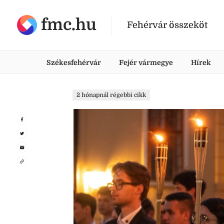
fmc.hu
Fehérvár összeköt
Székesfehérvár
Fejér vármegye
Hírek
2 hónapnál régebbi cikk