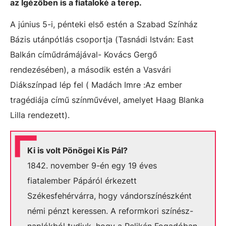
az Igézőben is a fiataloké a terep.
A június 5-i, pénteki első estén a Szabad Színház
Bázis utánpótlás csoportja (Tasnádi István: East
Balkán címűdrámájával- Kovács Gergő
rendezésében), a második estén a Vasvári
Diákszínpad lép fel ( Madách Imre :Az ember
tragédiája című színművével, amelyet Haag Blanka
Lilla rendezett).
Ki is volt Pönögei Kis Pál?
1842. november 9-én egy 19 éves
fiatalember Pápáról érkezett
Székesfehérvárra, hogy vándorszínészként
némi pénzt keressen. A reformkori színész-