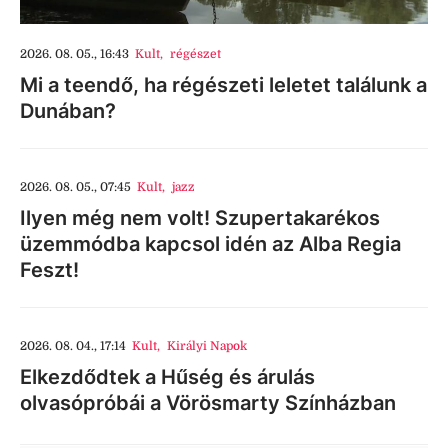
2026. 08. 05., 16:43
Kult
,
régészet
Mi a teendő, ha régészeti leletet találunk a
Dunában?
2026. 08. 05., 07:45
Kult
,
jazz
Ilyen még nem volt! Szupertakarékos
üzemmódba kapcsol idén az Alba Regia
Feszt!
2026. 08. 04., 17:14
Kult
,
Királyi Napok
Elkezdődtek a Hűség és árulás
olvasópróbái a Vörösmarty Színházban