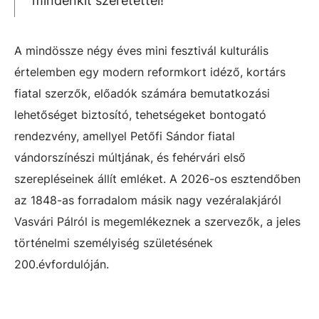
mindenkit szeretettel!
A mindössze négy éves mini fesztivál kulturális
értelemben egy modern reformkort idéző, kortárs
fiatal szerzők, előadók számára bemutatkozási
lehetőséget biztosító, tehetségeket bontogató
rendezvény, amellyel Petőfi Sándor fiatal
vándorszínészi múltjának, és fehérvári első
szerepléseinek állít emléket. A 2026-os esztendőben
az 1848-as forradalom másik nagy vezéralakjáról
Vasvári Pálról is megemlékeznek a szervezők, a jeles
történelmi személyiség születésének
200.évfordulóján.