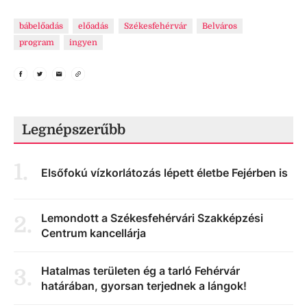
bábelőadás
előadás
Székesfehérvár
Belváros
program
ingyen
Legnépszerűbb
1
.
Elsőfokú vízkorlátozás lépett életbe Fejérben is
Lemondott a Székesfehérvári Szakképzési
2
.
Centrum kancellárja
Hatalmas területen ég a tarló Fehérvár
3
.
határában, gyorsan terjednek a lángok!