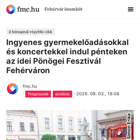
fmc.hu
Fehérvár összeköt
2 hónapnál régebbi cikk
Ingyenes gyermekelőadásokkal
és koncertekkel indul pénteken
az idei Pönögei Fesztivál
Fehérváron
fmc.hu
·
·
2026. 06. 03., 18:08
Programok
színház
Simon Erika