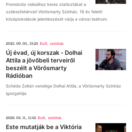
Promóciós videóihoz keres statisztákat a
székesfehérvári Vörösmarty Színház. 16 év feletti
középiskolások jelentkezését várja a városi teátrum.
2025. 09. 03., 13:23
Kult
,
színház
Új évad, új korszak - Dolhai
Attila a jövőbeli terveiről
beszélt a Vörösmarty
Rádióban
Schéda Zoltán vendége Dolhai Attila, a Vörösmarty Színház
igazgatója.
2026. 04. 11., 11:42
Kult
,
színház
Este mutatják be a Viktória