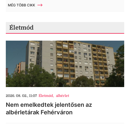
MÉG TÖBB CIKK
Életmód
2026. 08. 02., 11:07
Életmód
,
albérlet
Nem emelkedtek jelentősen az
albérletárak Fehérváron