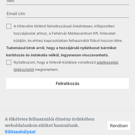
✓
A Hírlevélre történő feliratkozással önkéntesen, kifejezetten
hozzájárulok ahhoz, a Fehérvár Médiacentrum Kft. hírlevelet
küldjön, és ehhez kapcsolódóan felhasználói fiókot hozzon létre.
Tudomásul bírok arról, hogy a hozzájáruló nyilatkozat bármikor
korlátozás és indokolás nélkül, ingyenesen visszavonható.
✓
Nyilatkozom, hogy a hírlevél küldésre vonatkozó
adatkezelési
tájékoztatót
megismertem.
Feliratkozás
A tökéletes felhasználói élmény érdekében
weboldalunkon sütiket használunk.
Rendben
Copyright © 2021
–2026
Fehérvár Médiacentrum, fmc.hu
Sütiszabályzat