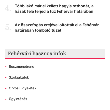
Több lakó már el kellett hagyja otthonát, a
4
.
házak felé terjed a tűz Fehérvár határában
Az összefogás erejével oltották el a Fehérvár
5
.
határában tomboló tüzet!
Fehérvári hasznos infók
•
Buszmenetrend
•
Szolgáltatók
•
Orvosi ügyeletek
•
Ügyintézés