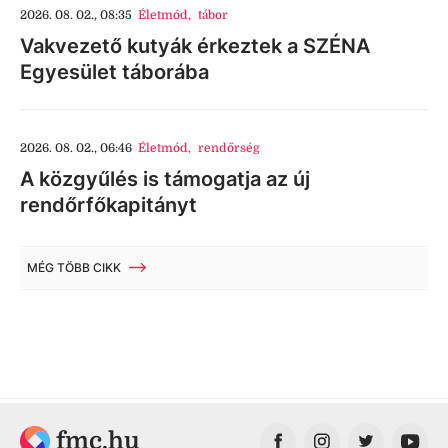
2026. 08. 02., 08:35
Életmód
,
tábor
Vakvezető kutyák érkeztek a SZÉNA
Egyesület táborába
2026. 08. 02., 06:46
Életmód
,
rendőrség
A közgyűlés is támogatja az új
rendőrfőkapitányt
MÉG TÖBB CIKK
fmc.hu