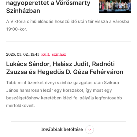
nagyoperettet a Vörösmarty
Színházban
A Viktória című előadás hosszú idő után tér vissza a városba
19:00-kor.
2025. 05. 02., 15:45
Kult
,
színház
Lukács Sándor, Halász Judit, Radnóti
Zsuzsa és Hegedűs D. Géza Fehérváron
Több mint tizenkét évnyi színházigazgatás után Szikora
János hamarosan lezár egy korszakot, így most egy
beszélgetőshow keretében idézi fel pályája legfontosabb
mérföldköveit.
Továbbiak betöltése