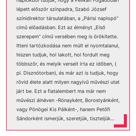
naplókból tudjuk, hogy a Pelikán Fogadóban
lépett először színpadra, Szabó József
színidirektor társulatában, a „Párisi naplopó”
című előadásban. Ezt az élményt „Első
szerepem” című versében meg is örökítette.
Itteni tartózkodása nem múlt el nyomtalanul,
hiszen tudjuk, hol lakott, hol fordult meg
többször, és melyik verseit írta ez időben, (
pl. Disznótorban), és már azt is tudjuk, hogy
rövid élete alatt milyen nagyívű művészi utat
járt be. Ezt a fiatalembert ma már nem
művészi álnéven -Rónayként, Borostyánként,
vagy Pönögei Kis Pálként-, hanem Petőfi
Sándorként ismerjük, szeretjük, tiszteljük…