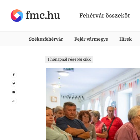
fmc.hu
Fehérvár összeköt
Székesfehérvár
Fejér vármegye
Hírek
1 hónapnál régebbi cikk