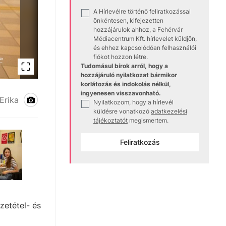
A Hírlevélre történő feliratkozással
✓
önkéntesen, kifejezetten
hozzájárulok ahhoz, a Fehérvár
Médiacentrum Kft. hírlevelet küldjön,
és ehhez kapcsolódóan felhasználói
fiókot hozzon létre.
Tudomásul bírok arról, hogy a
hozzájáruló nyilatkozat bármikor
korlátozás és indokolás nélkül,
ingyenesen visszavonható.
Szűrőnap
Erika
Nyilatkozom, hogy a hírlevél
✓
küldésre vonatkozó
adatkezelési
tájékoztatót
megismertem.
Feliratkozás
zetétel- és