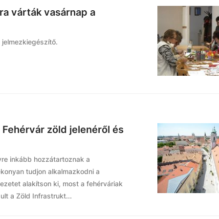
ra várták vasárnap a
 jelmezkiegészítő.
Fehérvár zöld jelenéről és
gyre inkább hozzátartoznak a
konyan tudjon alkalmazkodni a
zetet alakítson ki, most a fehérváriak
lt a Zöld Infrastrukt...