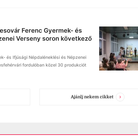
Pesovár Ferenc Gyermek- és
pzenei Verseny soron következő
k- és Ifjúsági Népdaléneklési és Népzenei
sfehérvári fordulóban közel 30 produkciót
Ajánlj nekem cikket