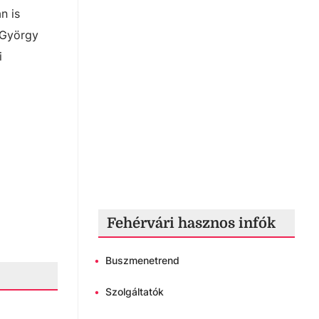
n is
 György
i
Fehérvári hasznos infók
•
Buszmenetrend
•
Szolgáltatók