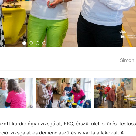
Simon 
tt kardiológiai vizsgálat, EKG, érszűkület-szűrés, testöss
ció-vizsgálat és demenciaszűrés is várta a lakókat. A