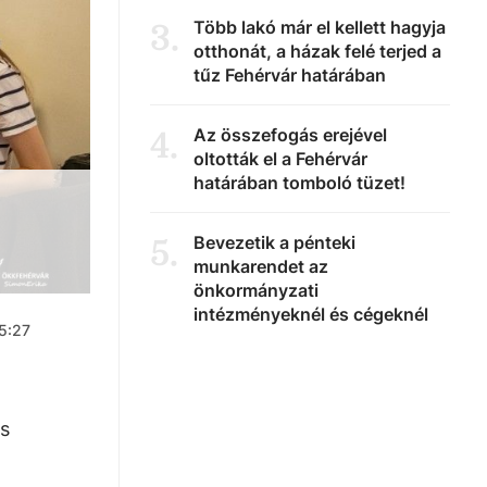
Több lakó már el kellett hagyja
3
.
otthonát, a házak felé terjed a
tűz Fehérvár határában
Az összefogás erejével
4
.
oltották el a Fehérvár
határában tomboló tüzet!
Bevezetik a pénteki
5
.
munkarendet az
önkormányzati
intézményeknél és cégeknél
15:27
s