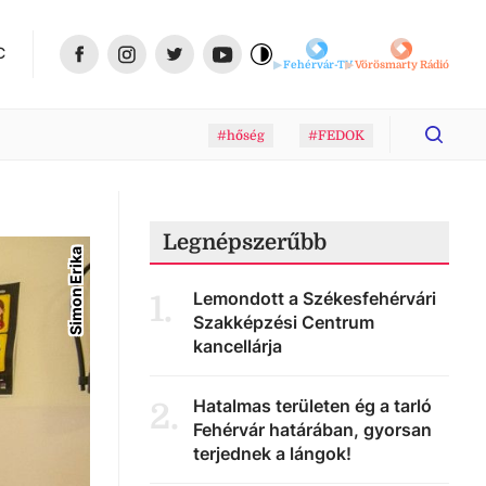
C
Fehérvár-TV
Vörösmarty Rádió
#hőség
#FEDOK
Legnépszerűbb
Simon Erika
Lemondott a Székesfehérvári
1
.
Szakképzési Centrum
kancellárja
Hatalmas területen ég a tarló
2
.
Fehérvár határában, gyorsan
terjednek a lángok!