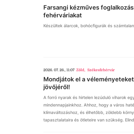
Farsangi kézműves foglalkozás
fehérváriakat
Készültek álarcok, bohócfigurák és számtalan
2026. 07. 26., 11:07
Zöld
,
Székesfehérvár
Mondjátok el a véleményeteket 
jövőjéről!
A forró nyarak és hirtelen lezúduló viharok e
mindennapjainkhoz. Ahhoz, hogy a város haté
klímaváltozáshoz, és élhetőbb, zöldebb környe
tapasztalataira és ötleteire van szükség. Elindu