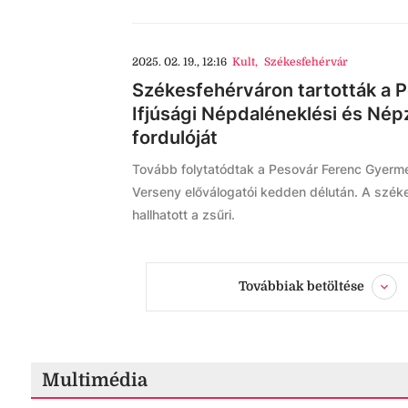
2025. 02. 19., 12:16
Kult
,
Székesfehérvár
Székesfehérváron tartották a 
Ifjúsági Népdaléneklési és Né
fordulóját
Tovább folytatódtak a Pesovár Ferenc Gyerme
Verseny előválogatói kedden délután. A széke
hallhatott a zsűri.
Továbbiak betöltése
Multimédia