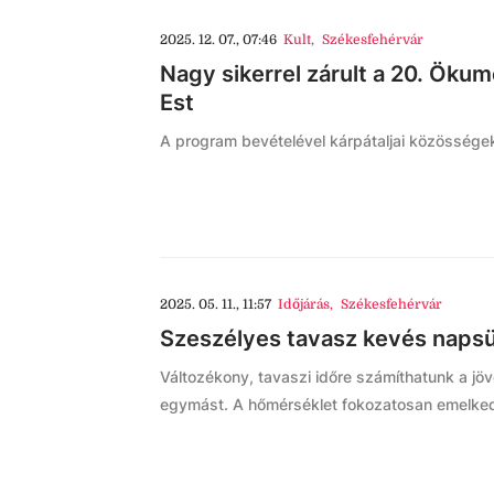
2025. 12. 07., 07:46
Kult
,
Székesfehérvár
Nagy sikerrel zárult a 20. Öku
Est
A program bevételével kárpátaljai közössége
2025. 05. 11., 11:57
Időjárás
,
Székesfehérvár
Szeszélyes tavasz kevés napsüt
Változékony, tavaszi időre számíthatunk a jöv
egymást. A hőmérséklet fokozatosan emelked