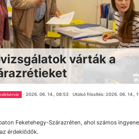
vizsgálatok várták a
razrétieket
·
2026. 06. 14., 08:53
Utolsó frissítés: 2026. 06. 14., 
esfehérvár
aton Feketehegy-Szárazréten, ahol számos ingyene
 az érdeklődők.