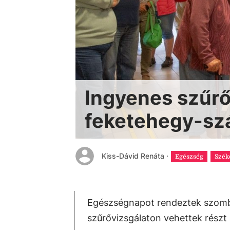
Ingyenes szűrő
feketehegy-szá
Kiss-Dávid Renáta
·
Egészség
Szék
Egészségnapot rendeztek szomb
szűrővizsgálaton vehettek részt