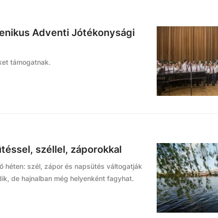
menikus Adventi Jótékonysági
ket támogatnak.
éssel, széllel, záporokkal
ő héten: szél, zápor és napsütés váltogatják
ik, de hajnalban még helyenként fagyhat.