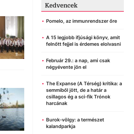
Kedvencek
Pomelo, az immunrendszer őre
A 15 legjobb ifjúsági könyv, amit
felnőtt fejjel is érdemes elolvasni
Február 29.: a nap, ami csak
négyévente jön el
The Expanse (A Térség) kritika: a
semmiből jött, de a határ a
csillagos ég a sci-fik Trónok
harcának
Burok-völgy: a természet
kalandparkja