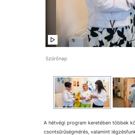
Szűrőnap
Simon Erika
A hétvégi program keretében többek közö
csontsűrűségmérés, valamint légzésfunk