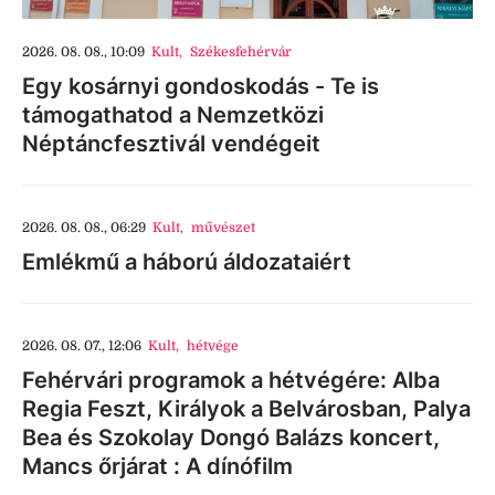
2026. 08. 08., 10:09
Kult
,
Székesfehérvár
Egy kosárnyi gondoskodás - Te is
támogathatod a Nemzetközi
Néptáncfesztivál vendégeit
2026. 08. 08., 06:29
Kult
,
művészet
Emlékmű a háború áldozataiért
2026. 08. 07., 12:06
Kult
,
hétvége
Fehérvári programok a hétvégére: Alba
Regia Feszt, Királyok a Belvárosban, Palya
Bea és Szokolay Dongó Balázs koncert,
Mancs őrjárat : A dínófilm