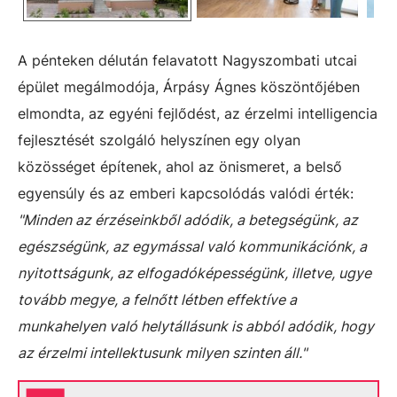
A pénteken délután felavatott Nagyszombati utcai
épület megálmodója, Árpásy Ágnes köszöntőjében
elmondta, az egyéni fejlődést, az érzelmi intelligencia
fejlesztését szolgáló helyszínen egy olyan
közösséget építenek, ahol az önismeret, a belső
egyensúly és az emberi kapcsolódás valódi érték:
"Minden az érzéseinkből adódik, a betegségünk, az
egészségünk, az egymással való kommunikációnk, a
nyitottságunk, az elfogadóképességünk, illetve, ugye
tovább megye, a felnőtt létben effektíve a
munkahelyen való helytállásunk is abból adódik, hogy
az érzelmi intellektusunk milyen szinten áll."