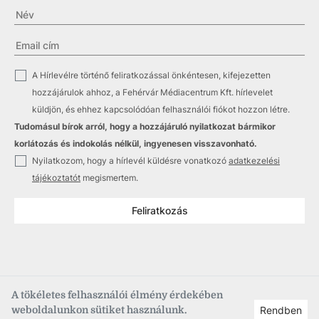
✓
A Hírlevélre történő feliratkozással önkéntesen, kifejezetten
hozzájárulok ahhoz, a Fehérvár Médiacentrum Kft. hírlevelet
küldjön, és ehhez kapcsolódóan felhasználói fiókot hozzon létre.
Tudomásul bírok arról, hogy a hozzájáruló nyilatkozat bármikor
korlátozás és indokolás nélkül, ingyenesen visszavonható.
✓
Nyilatkozom, hogy a hírlevél küldésre vonatkozó
adatkezelési
tájékoztatót
megismertem.
Feliratkozás
A tökéletes felhasználói élmény érdekében
weboldalunkon sütiket használunk.
Rendben
Copyright © 2021
–2026
Fehérvár Médiacentrum, fmc.hu