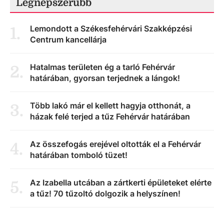
Legnépszerűbb
Lemondott a Székesfehérvári Szakképzési
1
.
Centrum kancellárja
Hatalmas területen ég a tarló Fehérvár
2
.
határában, gyorsan terjednek a lángok!
Több lakó már el kellett hagyja otthonát, a
3
.
házak felé terjed a tűz Fehérvár határában
Az összefogás erejével oltották el a Fehérvár
4
.
határában tomboló tüzet!
Az Izabella utcában a zártkerti épületeket elérte
5
.
a tűz! 70 tűzoltó dolgozik a helyszínen!