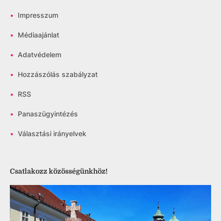
•
Impresszum
•
Médiaajánlat
•
Adatvédelem
•
Hozzászólás szabályzat
•
RSS
•
Panaszügyintézés
•
Választási irányelvek
Csatlakozz közösségünkhöz!