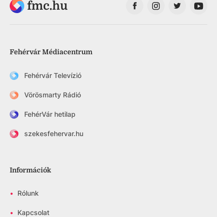
fmc.hu
Fehérvár Médiacentrum
Fehérvár Televízió
Vörösmarty Rádió
FehérVár hetilap
szekesfehervar.hu
Információk
•
Rólunk
•
Kapcsolat