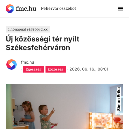
fmc.hu
Fehérvár összeköt
1 hónapnál régebbi cikk
Új közösségi tér nyílt
Székesfehérváron
fmc.hu
·
·
2026. 06. 16., 08:01
Egészség
közösség
Simon Erika