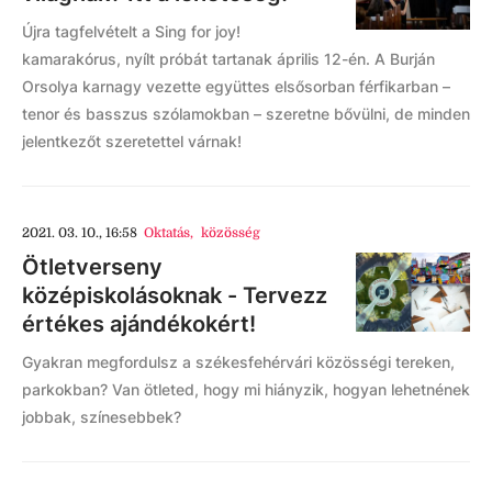
Újra tagfelvételt a Sing for joy!
kamarakórus, nyílt próbát tartanak április 12-én. A Burján
Orsolya karnagy vezette együttes elsősorban férfikarban –
tenor és basszus szólamokban – szeretne bővülni, de minden
jelentkezőt szeretettel várnak!
2021. 03. 10., 16:58
Oktatás
,
közösség
Ötletverseny
középiskolásoknak - Tervezz
értékes ajándékokért!
Gyakran megfordulsz a székesfehérvári közösségi tereken,
parkokban? Van ötleted, hogy mi hiányzik, hogyan lehetnének
jobbak, színesebbek?