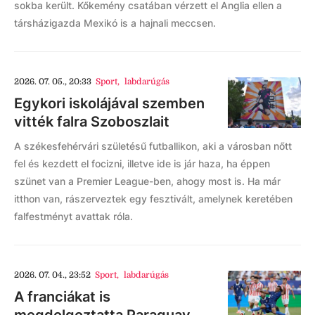
sokba került. Kőkemény csatában vérzett el Anglia ellen a
társházigazda Mexikó is a hajnali meccsen.
2026. 07. 05., 20:33
Sport
,
labdarúgás
Egykori iskolájával szemben
vitték falra Szoboszlait
A székesfehérvári születésű futballikon, aki a városban nőtt
fel és kezdett el focizni, illetve ide is jár haza, ha éppen
szünet van a Premier League-ben, ahogy most is. Ha már
itthon van, rászerveztek egy fesztivált, amelynek keretében
falfestményt avattak róla.
2026. 07. 04., 23:52
Sport
,
labdarúgás
A franciákat is