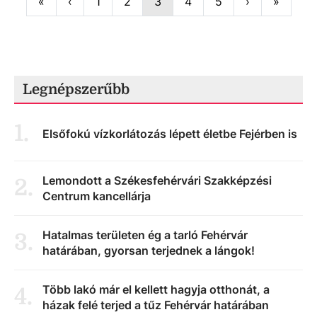
First
Previous
Next
Last
«
‹
1
2
3
4
5
›
»
Legnépszerűbb
1
.
Elsőfokú vízkorlátozás lépett életbe Fejérben is
Lemondott a Székesfehérvári Szakképzési
2
.
Centrum kancellárja
Hatalmas területen ég a tarló Fehérvár
3
.
határában, gyorsan terjednek a lángok!
Több lakó már el kellett hagyja otthonát, a
4
.
házak felé terjed a tűz Fehérvár határában