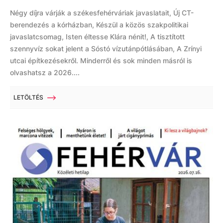
Négy díjra várják a székesfehérváriak javaslatait, Új CT-
berendezés a kórházban, Készül a közös szakpolitikai
javaslatcsomag, Isten éltesse Klára nénit!, A tisztított
szennyvíz sokat jelent a Sóstó vízutánpótlásában, A Zrínyi
utcai építkezésekről. Minderről és sok minden másról is
olvashatsz a 2026....
LETÖLTÉS