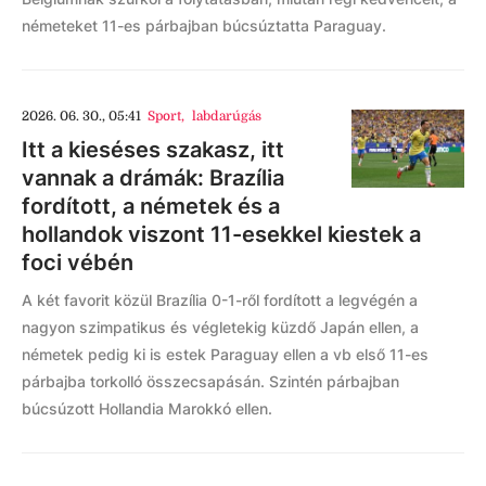
németeket 11-es párbajban búcsúztatta Paraguay.
2026. 06. 30., 05:41
Sport
,
labdarúgás
Itt a kieséses szakasz, itt
vannak a drámák: Brazília
fordított, a németek és a
hollandok viszont 11-esekkel kiestek a
foci vébén
A két favorit közül Brazília 0-1-ről fordított a legvégén a
nagyon szimpatikus és végletekig küzdő Japán ellen, a
németek pedig ki is estek Paraguay ellen a vb első 11-es
párbajba torkolló összecsapásán. Szintén párbajban
búcsúzott Hollandia Marokkó ellen.