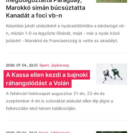
megdolgoztatta Paraguay,
Marokkó simán búcsúztatta
Kanadát a foci vb-n
Kolumbia jutott utolsóként a nyolcaddöntőbe a labdarúgó vb-
n, miután 1-0-ra legyőzte Ghánát, majd - már a nyolc közé
jutásért - Marokkó és Franciaország is vette az akadályt.
2026. 07. 04., 22:15
Sport
,
jégkorong
A Kassa ellen kezdi a bajnoki
ráhangolódást a Volán
A fehérvári hokicsapat augusztus 21-én, 22-én és
szeptember 4-én is szlovákiai alakulat ellen lép jégre a
felkészülés első három találkozóján.