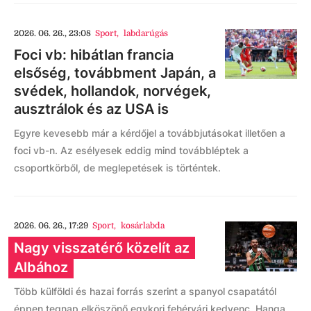
2026. 06. 26., 23:08
Sport
,
labdarúgás
Foci vb: hibátlan francia
elsőség, továbbment Japán, a
svédek, hollandok, norvégek,
ausztrálok és az USA is
Egyre kevesebb már a kérdőjel a továbbjutásokat illetően a
foci vb-n. Az esélyesek eddig mind továbbléptek a
csoportkörből, de meglepetések is történtek.
2026. 06. 26., 17:29
Sport
,
kosárlabda
Nagy visszatérő közelít az
Albához
Több külföldi és hazai forrás szerint a spanyol csapatától
éppen tegnap elköszönő egykori fehérvári kedvenc, Hanga