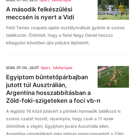
2026. 07. 04., 22:11
Sport
,
labdarúgás
A második felkészülési
meccsén is nyert a Vidi
Pető Tamás csapata újabb osztályriválisát győzte le szoros
találkozón. Örömteli, hogy a fiatal Nagy Dániel hosszú
kihagyást követően újra pályára léphetett.
2026. 07. 03., 22:07
Sport
,
labdarúgás
Egyiptom büntetőpárbajban
jutott túl Ausztrálián,
Argentína hosszabbításban a
Zöld-foki-szigeteken a foci vb-n
A legjobb 16 közé jutásért a pénteki harmadik találkozó is
szoros csatát hozott, olyannyira, hogy csak a 11-esek
döntöttek a végén, Egyiptom javára Ausztrália ellen.
Argentína címvédőként még jobban megszenvedett a Zöld-