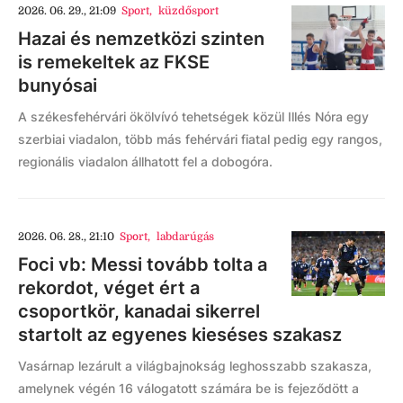
2026. 06. 29., 21:09
Sport
,
küzdősport
Hazai és nemzetközi szinten
is remekeltek az FKSE
bunyósai
A székesfehérvári ökölvívó tehetségek közül Illés Nóra egy
szerbiai viadalon, több más fehérvári fiatal pedig egy rangos,
regionális viadalon állhatott fel a dobogóra.
2026. 06. 28., 21:10
Sport
,
labdarúgás
Foci vb: Messi tovább tolta a
rekordot, véget ért a
csoportkör, kanadai sikerrel
startolt az egyenes kieséses szakasz
Vasárnap lezárult a világbajnokság leghosszabb szakasza,
amelynek végén 16 válogatott számára be is fejeződött a