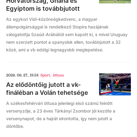
Horvátország, Ghána és
Egyiptom is továbbjutott
Az egykori Vidi-közönségkedvenc, a magyar
állampolgársággal is rendelkező Stopira hazájának
válogatottja Szaúd-Arábiától sem kapott ki, s mivel Uruguay
nem szerzett pontot a spanyolok ellen, továbbjutott a 32
közé, ami a vb eddigi legnagyobb meglepetése.
2026. 06. 27., 19:58
Sport
,
öttusa
Az elődöntőig jutott a vk-
fináléban a Volán tehetsége
A székesfehérvári öttusa jelenlegi első számú felnőtt
versenyzője, a 23 éves Tárkányi Zsombor jól kezdte a
versenynapot, de a hajrát elrontotta, így nem jutott a
döntőbe.