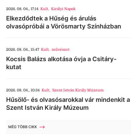
2026. 08. 04., 17:14
Kult
,
Királyi Napok
Elkezdődtek a Hűség és árulás
olvasópróbái a Vörösmarty Színházban
2026. 08. 04., 15:47
Kult
,
művészet
Kocsis Balázs alkotása óvja a Csitáry-
kutat
2026. 08. 04., 10:34
Kult
,
Szent István Király Múzeum
Hűsölő- és olvasósarokkal vár mindenkit a
Szent István Király Múzeum
MÉG TÖBB CIKK