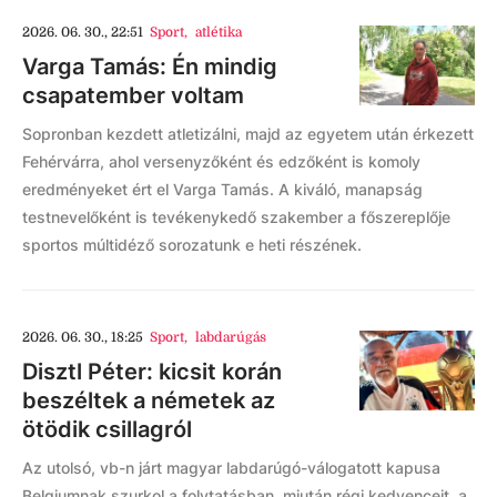
2026. 06. 30., 22:51
Sport
,
atlétika
Varga Tamás: Én mindig
csapatember voltam
Sopronban kezdett atletizálni, majd az egyetem után érkezett
Fehérvárra, ahol versenyzőként és edzőként is komoly
eredményeket ért el Varga Tamás. A kiváló, manapság
testnevelőként is tevékenykedő szakember a főszereplője
sportos múltidéző sorozatunk e heti részének.
2026. 06. 30., 18:25
Sport
,
labdarúgás
Disztl Péter: kicsit korán
beszéltek a németek az
ötödik csillagról
Az utolsó, vb-n járt magyar labdarúgó-válogatott kapusa
Belgiumnak szurkol a folytatásban, miután régi kedvenceit, a