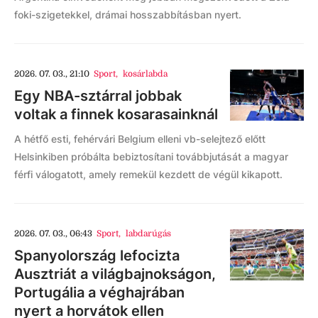
foki-szigetekkel, drámai hosszabbításban nyert.
2026. 07. 03., 21:10
Sport
,
kosárlabda
Egy NBA-sztárral jobbak
voltak a finnek kosarasainknál
A hétfő esti, fehérvári Belgium elleni vb-selejtező előtt
Helsinkiben próbálta bebiztosítani továbbjutását a magyar
férfi válogatott, amely remekül kezdett de végül kikapott.
2026. 07. 03., 06:43
Sport
,
labdarúgás
Spanyolország lefocizta
Ausztriát a világbajnokságon,
Portugália a véghajrában
nyert a horvátok ellen