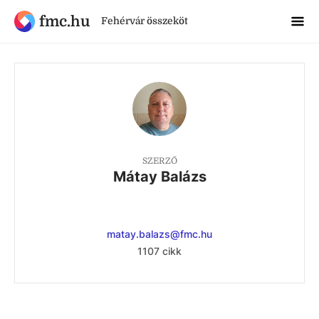
fmc.hu
Fehérvár összeköt
SZERZŐ
Mátay Balázs
matay.balazs@fmc.hu
1107 cikk