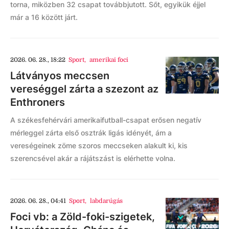
torna, miközben 32 csapat továbbjutott. Sőt, egyikük éjjel
már a 16 között járt.
2026. 06. 28., 18:22
Sport
,
amerikai foci
Látványos meccsen
vereséggel zárta a szezont az
Enthroners
A székesfehérvári amerikaifutball-csapat erősen negatív
mérleggel zárta első osztrák ligás idényét, ám a
vereségeinek zöme szoros meccseken alakult ki, kis
szerencsével akár a rájátszást is elérhette volna.
2026. 06. 28., 04:41
Sport
,
labdarúgás
Foci vb: a Zöld-foki-szigetek,