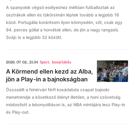
A spanyolok végső esélyeshez méltóan futballoztak az
osztrákok ellen és tükörsimán léptek tovább a legjobb 16
közé. Portugália korántsem ilyen könnyedén, sőt, csak egy
94. perces góllal a horvátok ellen, de jön a nagy rangadó.
Svájc is a legjobb 32 között.
2026. 07. 02., 21:34
Sport
,
kosárlabda
A Körmend ellen kezd az Alba,
jön a Play-in a bajnokságban
Összeállt a fehérvári férfi kosárlabda csapat bajnoki
menetrendje a következő idényt illetően, a honi szövetség
módosított a lebonyolításon is, az NBA mintájára lesz Play-in
és Play-out.