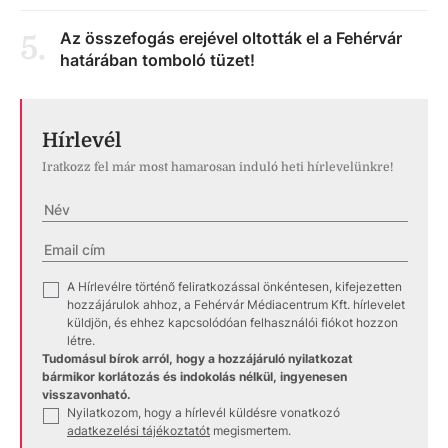
Az összefogás erejével oltották el a Fehérvár
5
.
határában tomboló tüzet!
Hírlevél
Iratkozz fel már most hamarosan induló heti hírlevelünkre!
A Hírlevélre történő feliratkozással önkéntesen, kifejezetten
✓
hozzájárulok ahhoz, a Fehérvár Médiacentrum Kft. hírlevelet
küldjön, és ehhez kapcsolódóan felhasználói fiókot hozzon
létre.
Tudomásul bírok arról, hogy a hozzájáruló nyilatkozat
bármikor korlátozás és indokolás nélkül, ingyenesen
visszavonható.
Nyilatkozom, hogy a hírlevél küldésre vonatkozó
✓
adatkezelési tájékoztatót
megismertem.