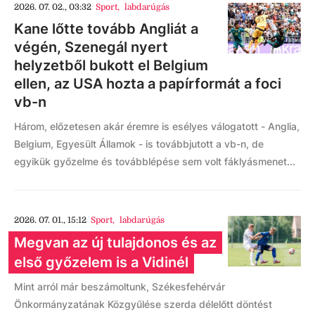
2026. 07. 02., 03:32
Sport
,
labdarúgás
Kane lőtte tovább Angliát a
végén, Szenegál nyert
helyzetből bukott el Belgium
ellen, az USA hozta a papírformát a foci
vb-n
Három, előzetesen akár éremre is esélyes válogatott - Anglia,
Belgium, Egyesült Államok - is továbbjutott a vb-n, de
egyikük győzelme és továbblépése sem volt fáklyásmenet...
2026. 07. 01., 15:12
Sport
,
labdarúgás
Megvan az új tulajdonos és az
első győzelem is a Vidinél
Mint arról már beszámoltunk, Székesfehérvár
Önkormányzatának Közgyűlése szerda délelőtt döntést