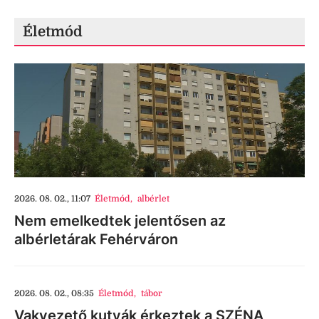
Életmód
2026. 08. 02., 11:07
Életmód
,
albérlet
Nem emelkedtek jelentősen az
albérletárak Fehérváron
2026. 08. 02., 08:35
Életmód
,
tábor
Vakvezető kutyák érkeztek a SZÉNA