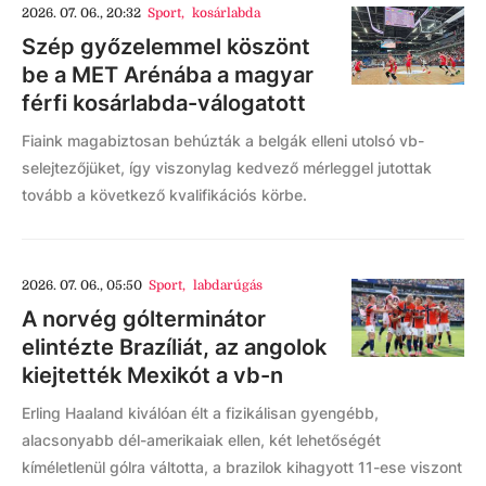
2026. 07. 06., 20:32
Sport
,
kosárlabda
Szép győzelemmel köszönt
be a MET Arénába a magyar
férfi kosárlabda-válogatott
Fiaink magabiztosan behúzták a belgák elleni utolsó vb-
selejtezőjüket, így viszonylag kedvező mérleggel jutottak
tovább a következő kvalifikációs körbe.
2026. 07. 06., 05:50
Sport
,
labdarúgás
A norvég gólterminátor
elintézte Brazíliát, az angolok
kiejtették Mexikót a vb-n
Erling Haaland kiválóan élt a fizikálisan gyengébb,
alacsonyabb dél-amerikaiak ellen, két lehetőségét
kíméletlenül gólra váltotta, a brazilok kihagyott 11-ese viszont