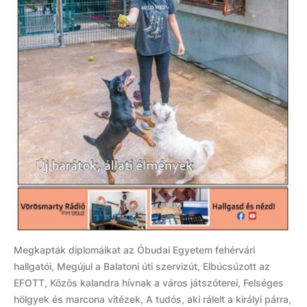
Megkapták diplomáikat az Óbudai Egyetem fehérvári
hallgatói, Megújul a Balatoni úti szervizút, Elbúcsúzott az
EFOTT, Közös kalandra hívnak a város játszóterei, Felséges
hölgyek és marcona vitézek, A tudós, aki rálelt a királyi párra,