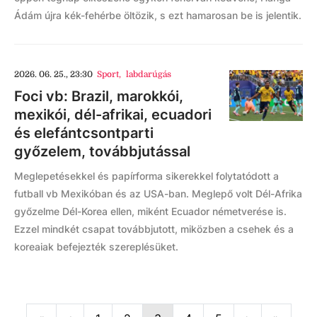
Ádám újra kék-fehérbe öltözik, s ezt hamarosan be is jelentik.
2026. 06. 25., 23:30
Sport
,
labdarúgás
Foci vb: Brazil, marokkói,
mexikói, dél-afrikai, ecuadori
és elefántcsontparti
győzelem, továbbjutással
Meglepetésekkel és papírforma sikerekkel folytatódott a
futball vb Mexikóban és az USA-ban. Meglepő volt Dél-Afrika
győzelme Dél-Korea ellen, miként Ecuador németverése is.
Ezzel mindkét csapat továbbjutott, miközben a csehek és a
koreaiak befejezték szereplésüket.