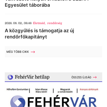
Egyesület táborába
2026. 08. 02., 06:46
Életmód
,
rendőrség
A közgyűlés is támogatja az új
rendőrfőkapitányt
MÉG TÖBB CIKK
FehérVár hetilap
ÖSSZES ÚJSÁG