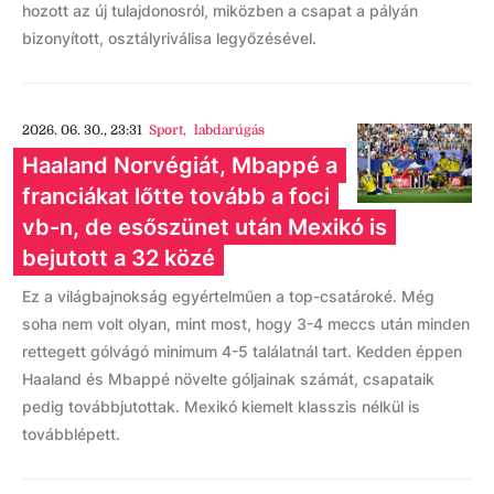
hozott az új tulajdonosról, miközben a csapat a pályán
bizonyított, osztályriválisa legyőzésével.
2026. 06. 30., 23:31
Sport
,
labdarúgás
Haaland Norvégiát, Mbappé a
franciákat lőtte tovább a foci
vb-n, de esőszünet után Mexikó is
bejutott a 32 közé
Ez a világbajnokság egyértelműen a top-csatároké. Még
soha nem volt olyan, mint most, hogy 3-4 meccs után minden
rettegett gólvágó minimum 4-5 találatnál tart. Kedden éppen
Haaland és Mbappé növelte góljainak számát, csapataik
pedig továbbjutottak. Mexikó kiemelt klasszis nélkül is
továbblépett.