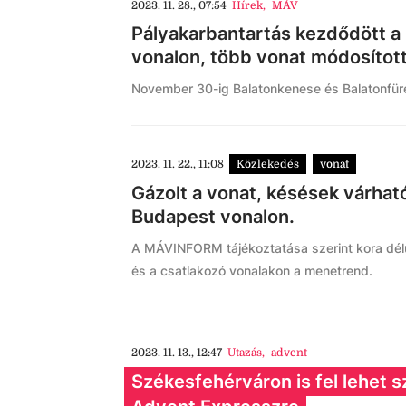
2023. 11. 28., 07:54
Hírek
,
MÁV
Pályakarbantartás kezdődött 
vonalon, több vonat módosítot
November 30-ig Balatonkenese és Balatonfür
2023. 11. 22., 11:08
Közlekedés
vonat
Gázolt a vonat, késések várhat
Budapest vonalon.
A MÁVINFORM tájékoztatása szerint kora délut
és a csatlakozó vonalakon a menetrend.
2023. 11. 13., 12:47
Utazás
,
advent
Székesfehérváron is fel lehet s