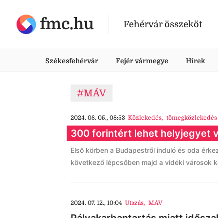
fmc.hu
Fehérvár összeköt
Székesfehérvár
Fejér vármegye
Hírek
#MÁV
2024. 08. 05., 08:53
Közlekedés
,
tömegközlekedés
300 forintért lehet helyjegyet v
Első körben a Budapestről induló és oda érke
következő lépcsőben majd a vidéki városok k
2024. 07. 12., 10:04
Utazás
,
MÁV