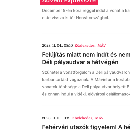
Advent Expresszre
December 9-én kora reggel indul a vonat a k
este vissza is tér Horvátországból.
2023. 11. 04., 08:10
Közlekedés
,
MÁV
Felújítás miatt nem indít és ne
Déli pályaudvar a hétvégén
Szünetel a vonatforgalom a Déli pályaudvaro
karbantartást végeznek. A Mávinform korábbi 
vonatok többsége a Déli pályaudvar helyett B
és onnan indul a vidéki, elővárosi célállomások
2023. 11. 01., 11:21
Közlekedés
,
MÁV
Fehérvári utazók figyelem! A h