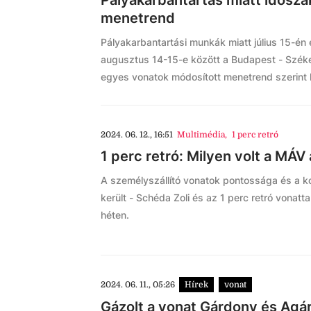
Pályakarbantartás miatt idősz
menetrend
Pályakarbantartási munkák miatt július 15-én é
augusztus 14-15-e között a Budapest - Szék
egyes vonatok módosított menetrend szerint
2024. 06. 12., 16:51
Multimédia
,
1 perc retró
1 perc retró: Milyen volt a MÁV
A személyszállító vonatok pontossága és a ko
került - Schéda Zoli és az 1 perc retró vonatt
héten.
2024. 06. 11., 05:26
Hírek
vonat
Gázolt a vonat Gárdony és Agár