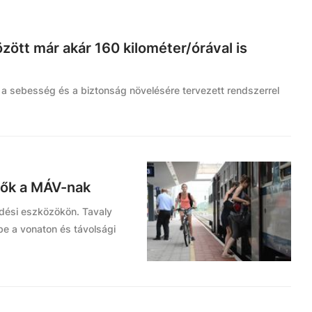
ött már akár 160 kilométer/órával is
n a sebesség és a biztonság növelésére tervezett rendszerrel
elők a MÁV-nak
dési eszközökön. Tavaly
 be a vonaton és távolsági