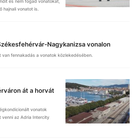
indít és nem fogad vonatokat,
 hajnali vonatot is.
Székesfehérvár-Nagykanizsa vonalon
t van fennakadás a vonatok közlekedésében.
rváron át a horvát
légkondicionált vonatok
 venni az Adria Intercity