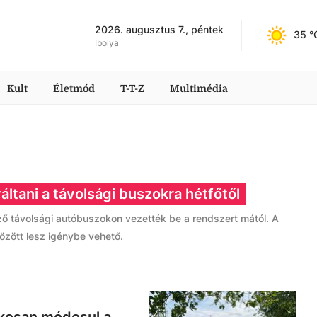
2026. augusztus 7., péntek
35
 °
Ibolya
Kult
Életmód
T-T-Z
Multimédia
áltani a távolsági buszokra hétfőtől
ző távolsági autóbuszokon vezették be a rendszert mától. A
özött lesz igénybe vehető.