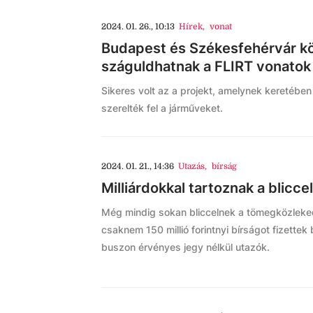
2024. 01. 26., 10:13
Hírek
,
vonat
Budapest és Székesfehérvár köz
száguldhatnak a FLIRT vonatok
Sikeres volt az a projekt, amelynek keretébe
szerelték fel a járműveket.
2024. 01. 21., 14:36
Utazás
,
bírság
Milliárdokkal tartoznak a blicc
Még mindig sokan bliccelnek a tömegközleke
csaknem 150 millió forintnyi bírságot fizettek
buszon érvényes jegy nélkül utazók.