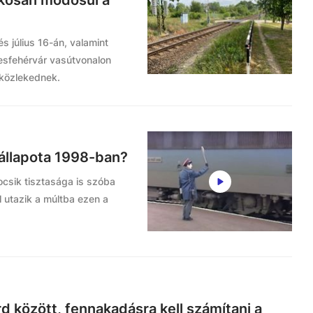
akosan módosul a
s július 16-án, valamint
esfehérvár vasútvonalon
 közlekednek.
 állapota 1998-ban?
csik tisztasága is szóba
al utazik a múltba ezen a
d között, fennakadásra kell számítani a