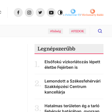
C
Fehérvár-TV
Vörösmarty Rádió
#hőség
#FEDOK
Legnépszerűbb
Elsőfokú vízkorlátozás lépett
1
.
életbe Fejérben is
Lemondott a Székesfehérvári
2
.
Szakképzési Centrum
kancellárja
Hatalmas területen ég a tarló
3
.
Fehérvár határában, gyorsan