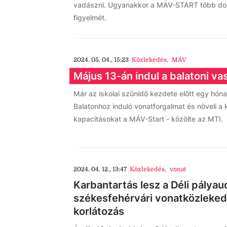
vadászni. Ugyanakkor a MÁV-START több dolog
figyelmét.
2024. 05. 04., 15:23
Közlekedés
,
MÁV
Május 13-án indul a balatoni va
Már az iskolai szünidő kezdete előtt egy hónap
Balatonhoz induló vonatforgalmat és növeli a k
kapacitásokat a MÁV-Start - közölte az MTI.
2024. 04. 12., 13:47
Közlekedés
,
vonat
Karbantartás lesz a Déli pálya
székesfehérvári vonatközlekedés
korlátozás