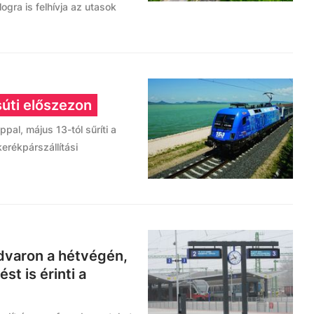
ra is felhívja az utasok
súti előszezon
pal, május 13-tól sűríti a
erékpárszállítási
udvaron a hétvégén,
t is érinti a