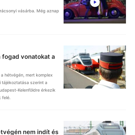
arácsonyi vásárba. Még aznap
m fogad vonatokat a
n a hétvégén, mert komplex
tájékoztatása szerint a
udapest-Kelenföldre érkezik
 felé.
étvégén nem indít és