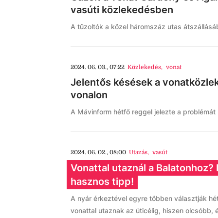
vasúti közlekedésben
A tűzoltók a közel háromszáz utas átszállásá
2024. 06. 03., 07:22
Közlekedés
,
vonat
Jelentős késések a vonatközl
vonalon
A Mávinform hétfő reggel jelezte a problémát
2024. 06. 02., 08:00
Utazás
,
vasút
Vonattal utaznál a Balatonhoz? 
hasznos tipp!
A nyár érkeztével egyre többen választják hé
vonattal utaznak az úticélig, hiszen olcsóbb,