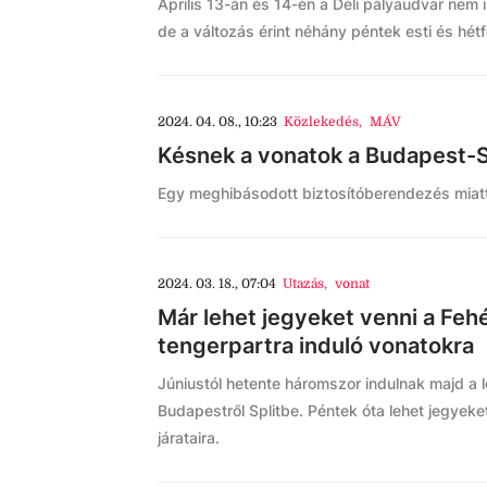
Április 13-án és 14-én a Déli pályaudvar nem 
de a változás érint néhány péntek esti és hétfő
2024. 04. 08., 10:23
Közlekedés
,
MÁV
Késnek a vonatok a Budapest-
Egy meghibásodott biztosítóberendezés miat
2024. 03. 18., 07:04
Utazás
,
vonat
Már lehet jegyeket venni a Fehé
tengerpartra induló vonatokra
Júniustól hetente háromszor indulnak majd a 
Budapestről Splitbe. Péntek óta lehet jegyeket
járataira.