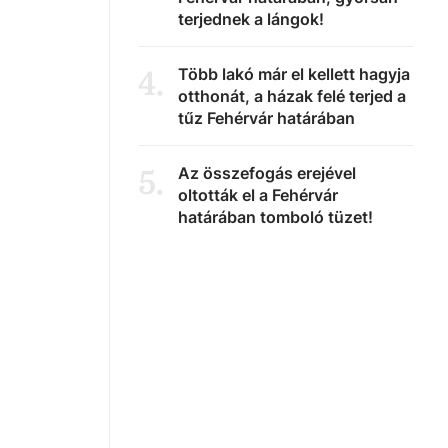
terjednek a lángok!
Több lakó már el kellett hagyja
4
.
otthonát, a házak felé terjed a
tűz Fehérvár határában
Az összefogás erejével
5
.
oltották el a Fehérvár
határában tomboló tüzet!