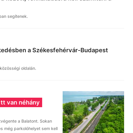
ban segítenek.
ekedésben a Székesfehérvár-Budapest
 közösségi oldalán.
Itt van néhány
tvégente a Balatont. Sokan
 és még parkolóhelyet sem kell