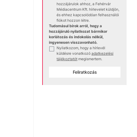
hozzájárulok ahhoz, a Fehérvár
Médiacentrum Kft. hírlevelet küldjön,
és ehhez kapcsolódóan felhasználói
fiókot hozzon létre.
Tudomásul bírok arról, hogy a
hozzájáruló nyilatkozat bármikor
korlátozás és indokolás nélkül,
ingyenesen visszavonható.
Nyilatkozom, hogy a hírlevél
✓
küldésre vonatkozó
adatkezelési
tájékoztatót
megismertem.
Feliratkozás