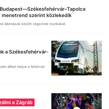
a Budapest—Székesfehérvár–Tapolca
t menetrend szerint közlekedik
ed állomások között végeznek munkákat.
ók a Székesfehérvár-
án állhat helyre a fehérvári
zállni a Zágráb