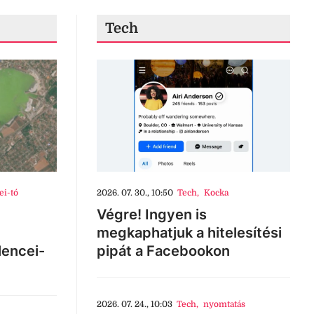
Tech
ei-tó
2026. 07. 30., 10:50
Tech
,
Kocka
Végre! Ingyen is
megkaphatjuk a hitelesítési
lencei-
pipát a Facebookon
2026. 07. 24., 10:03
Tech
,
nyomtatás