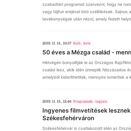
szabadtéri programot szervezni, hogy ne ron
vagy tájfun erejével bíró széllökések. Sajno
tevékenységek után nézni, amely fedett helyis
2019. 11. 14., 10:57
Kult
,
kvíz
50 éves a Mézga család - menn
Hétvégén bonyolítják le az Országos Rajzfilm
család lesz, akik idén ünneplik félszázados év
amelyből kideríthetitek, mennyire ismeritek a 
2019. 11. 13., 12:46
Programok
,
ingyen
Ingyenes filmvetítések lesznek
Székesfehérváron
Székesfehérvár is csatlakozott idén az Orszá