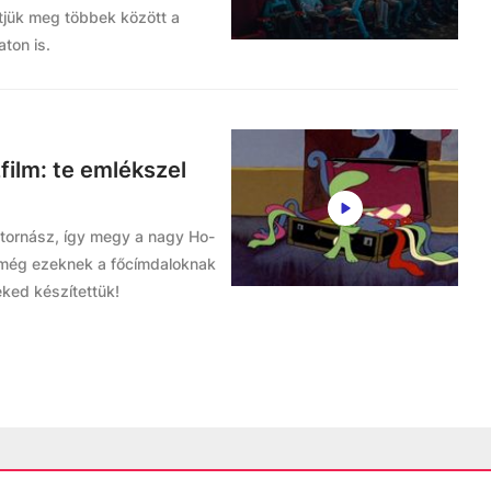
tjük meg többek között a
ton is.
film: te emlékszel
a tornász, így megy a nagy Ho-
 még ezeknek a főcímdaloknak
eked készítettük!