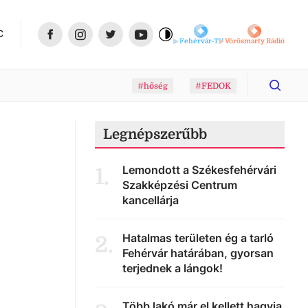
C
Fehérvár-TV
Vörösmarty Rádió
#hőség
#FEDOK
Legnépszerűbb
Lemondott a Székesfehérvári
1
.
Szakképzési Centrum
kancellárja
Hatalmas területen ég a tarló
2
.
Fehérvár határában, gyorsan
terjednek a lángok!
Több lakó már el kellett hagyja