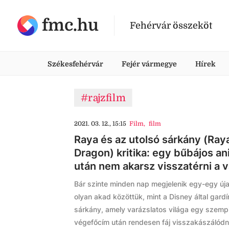
fmc.hu
Fehérvár összeköt
Székesfehérvár
Fejér vármegye
Hírek
#rajzfilm
2021. 03. 12., 15:15
Film
,
film
Raya és az utolsó sárkány (Ray
Dragon) kritika: egy bűbájos an
után nem akarsz visszatérni a 
Bár szinte minden nap megjelenik egy-egy úja
olyan akad közöttük, mint a Disney által gardí
sárkány, amely varázslatos világa egy szempi
végefőcím után rendesen fáj visszakászálódni 