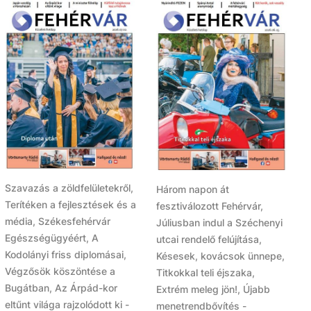
Szavazás a zöldfelületekről,
Három napon át
Terítéken a fejlesztések és a
fesztiválozott Fehérvár,
média, Székesfehérvár
Júliusban indul a Széchenyi
Egészségügyéért, A
utcai rendelő felújítása,
Kodolányi friss diplomásai,
Késesek, kovácsok ünnepe,
Végzősök köszöntése a
Titkokkal teli éjszaka,
Bugátban, Az Árpád-kor
Extrém meleg jön!, Újabb
eltűnt világa rajzolódott ki -
menetrendbővítés -