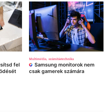
Multimédia
,
számítástechnika
sítsd fel
Samsung monitorok nem
ködését
csak gamerek számára