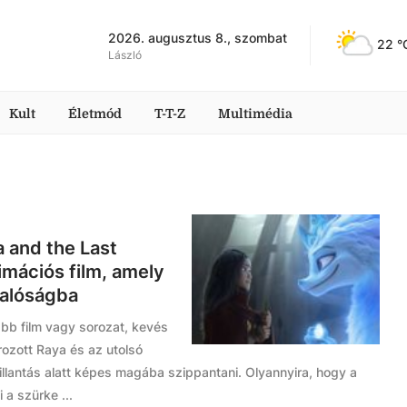
2026. augusztus 8., szombat
22
 °
László
Kult
Életmód
T-T-Z
Multimédia
a and the Last
imációs film, amely
valóságba
bb film vagy sorozat, kevés
rozott Raya és az utolsó
llantás alatt képes magába szippantani. Olyannyira, hogy a
a szürke ...