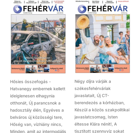
Négy díjra várják a
Hősies összefogás -
székesfehérváriak
Hatvanegy embernek kellett
javaslatait, Új CT-
ideiglenesen elhagynia
berendezés a kórházban,
otthonát, Új parancsnok a
Készül a közös szakpolitikai
hadosztály élén, Egyéves a
javaslatcsomag, Isten
belváros új közösségi tere,
éltesse Klára nénit!, A
Hőség van, vízhiány nincs,
tisztított szennyvíz sokat
Minden, amit az intermodális