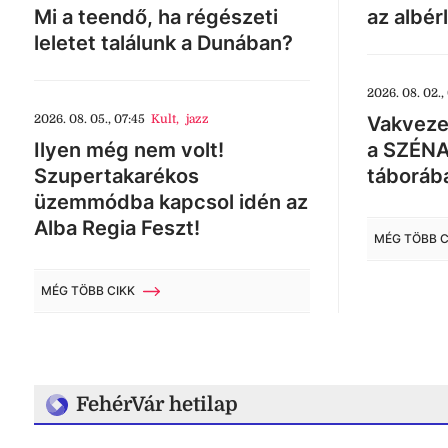
Mi a teendő, ha régészeti
az albér
leletet találunk a Dunában?
2026. 08. 02.,
2026. 08. 05., 07:45
Kult
,
jazz
Vakveze
Ilyen még nem volt!
a SZÉNA
Szupertakarékos
táboráb
üzemmódba kapcsol idén az
Alba Regia Feszt!
MÉG TÖBB C
MÉG TÖBB CIKK
FehérVár hetilap