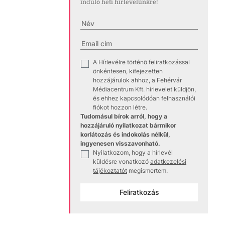
induló heti hírlevelünkre!
A Hírlevélre történő feliratkozással
✓
önkéntesen, kifejezetten
hozzájárulok ahhoz, a Fehérvár
Médiacentrum Kft. hírlevelet küldjön,
és ehhez kapcsolódóan felhasználói
fiókot hozzon létre.
Tudomásul bírok arról, hogy a
hozzájáruló nyilatkozat bármikor
korlátozás és indokolás nélkül,
ingyenesen visszavonható.
Nyilatkozom, hogy a hírlevél
✓
küldésre vonatkozó
adatkezelési
tájékoztatót
megismertem.
Feliratkozás