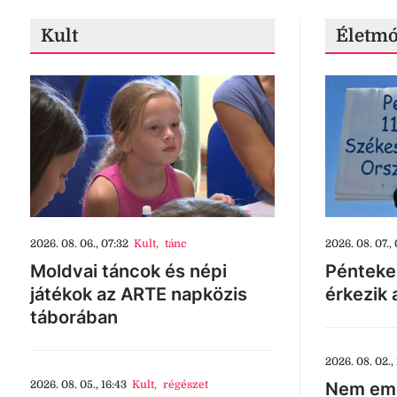
Kult
Életm
2026. 08. 06., 07:32
Kult
,
tánc
2026. 08. 07., 
Moldvai táncok és népi
Pénteke
játékok az ARTE napközis
érkezik 
táborában
2026. 08. 02., 
2026. 08. 05., 16:43
Kult
,
régészet
Nem eme