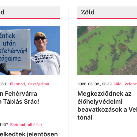
ód
Zöld
08:11
Életmód
,
Országalma
2026. 08. 02., 06:52
Zöld
,
Velenc
n Fehérvárra
Megkezdődnek az
a Táblás Srác!
élőhelyvédelmi
beavatkozások a Ve
tónál
11:07
Életmód
,
albérlet
lkedtek jelentősen