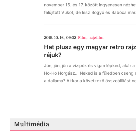
november 15. és 17. között ingyenesen nézhe
felújított Vukot, de lesz Bogyó és Babóca mara
2019. 10. 16., 09:02
Film
,
rajzfilm
Hat plusz egy magyar retro rajz
rájuk?
Jön, jön, jön a vízipók és vígan lépked, akár 
Ho-Ho Horgász... Neked is a füledben cseng
a dallama? Akkor a következő összeállítást n
Multimédia