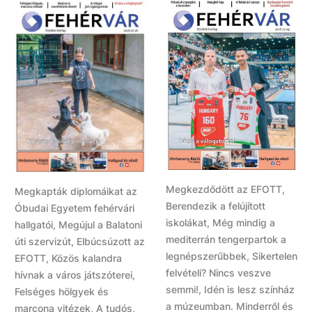
Megkezdődött az EFOTT,
Megkapták diplomáikat az
Berendezik a felújított
Óbudai Egyetem fehérvári
iskolákat, Még mindig a
hallgatói, Megújul a Balatoni
mediterrán tengerpartok a
úti szervizút, Elbúcsúzott az
legnépszerűbbek, Sikertelen
EFOTT, Közös kalandra
felvételi? Nincs veszve
hívnak a város játszóterei,
semmi!, Idén is lesz színház
Felséges hölgyek és
a múzeumban. Minderről és
marcona vitézek, A tudós,