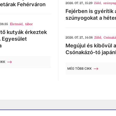
letárak Fehérváron
2026. 07. 27., 15:29
Zöld
,
szúnyog
Fejérben is gyérítik 
szúnyogokat a héte
 08:35
Életmód
,
tábor
tő kutyák érkeztek
 Egyesület
2026. 07. 27., 14:08
Zöld
,
Csónaká
a
Megújul és kibővül 
Csónakázó-tó japán
IKK
MÉG TÖBB CIKK