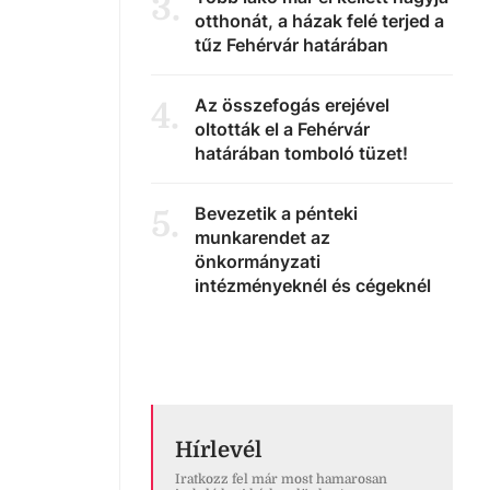
3
.
otthonát, a házak felé terjed a
tűz Fehérvár határában
Az összefogás erejével
4
.
oltották el a Fehérvár
határában tomboló tüzet!
Bevezetik a pénteki
5
.
munkarendet az
önkormányzati
intézményeknél és cégeknél
Hírlevél
Iratkozz fel már most hamarosan