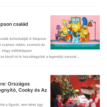
mpson család
cadik évfordulóját A Simpson
tei számos vidám, szomorú és
ak. Hogy méltóképpen
e kicsit mi is hozzátegyünk a legendás sorozat...
re: Országos
egnyitó, Cooky és Az
tte a figurát, nem lehet úgy