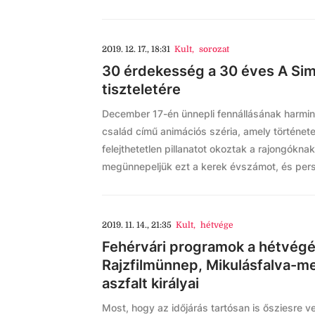
2019. 12. 17., 18:31
Kult
,
sorozat
30 érdekesség a 30 éves A Si
tiszteletére
December 17-én ünnepli fennállásának harmin
család című animációs széria, amely történe
felejthetetlen pillanatot okoztak a rajongókn
megünnepeljük ezt a kerek évszámot, és persz
2019. 11. 14., 21:35
Kult
,
hétvége
Fehérvári programok a hétvégé
Rajzfilmünnep, Mikulásfalva-m
aszfalt királyai
Most, hogy az időjárás tartósan is ősziesre ve