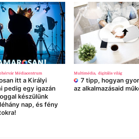
ehérvár Médiacentrum
Multimédia
,
digitális világ
san itt a Királyi
7 tipp, hogyan gyor
i pedig egy igazán
az alkalmazásaid mű
loggal készülünk
Néhány nap, és fény
tokra!