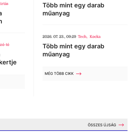
irtás
Több mint egy darab
a
műanyag
n
2026. 07. 23., 09:29
Tech
,
Kocka
zó-tó
Több mint egy darab
a
műanyag
kertje
MÉG TÖBB CIKK
ÖSSZES ÚJSÁG