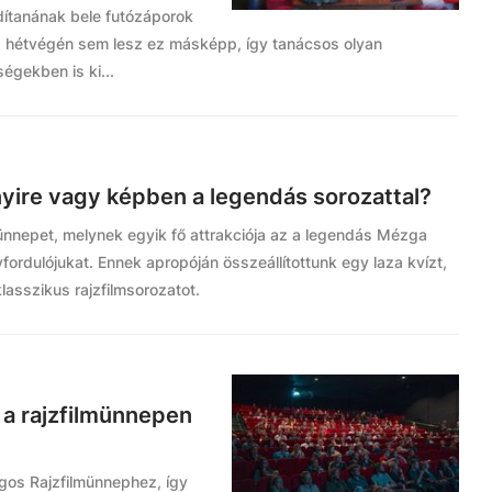
dítanának bele futózáporok
s a hétvégén sem lesz ez másképp, így tanácsos olyan
égekben is ki...
yire vagy képben a legendás sorozattal?
ünnepet, melynek egyik fő attrakciója az a legendás Mézga
fordulójukat. Ennek apropóján összeállítottunk egy laza kvízt,
klasszikus rajzfilmsorozatot.
 a rajzfilmünnepen
gos Rajzfilmünnephez, így