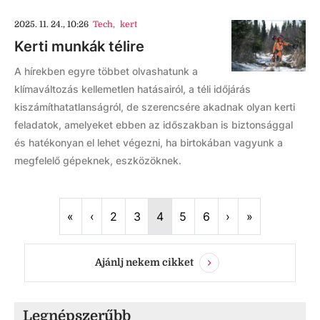
2025. 11. 24., 10:26
Tech
,
kert
Kerti munkák télire
A hírekben egyre többet olvashatunk a
klímaváltozás kellemetlen hatásairól, a téli időjárás
kiszámíthatatlanságról, de szerencsére akadnak olyan kerti
feladatok, amelyeket ebben az időszakban is biztonsággal
és hatékonyan el lehet végezni, ha birtokában vagyunk a
megfelelő gépeknek, eszközöknek.
First
Previous
Next
Last
«
‹
2
3
4
5
6
›
»
Ajánlj nekem cikket
Legnépszerűbb