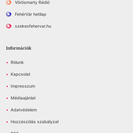
Vörösmarty Rádió
FehérVár hetilap
szekesfehervar.hu
Információk
•
Rólunk
•
Kapcsolat
•
Impresszum
•
Médiaajánlat
•
Adatvédelem
•
Hozzászólás szabályzat