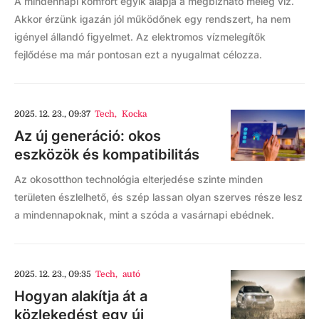
A mindennapi komfort egyik alapja a megbízható meleg víz.
Akkor érzünk igazán jól működőnek egy rendszert, ha nem
igényel állandó figyelmet. Az elektromos vízmelegítők
fejlődése ma már pontosan ezt a nyugalmat célozza.
2025. 12. 23., 09:37
Tech
,
Kocka
Az új generáció: okos
eszközök és kompatibilitás
Az okosotthon technológia elterjedése szinte minden
területen észlelhető, és szép lassan olyan szerves része lesz
a mindennapoknak, mint a szóda a vasárnapi ebédnek.
2025. 12. 23., 09:35
Tech
,
autó
Hogyan alakítja át a
közlekedést egy új