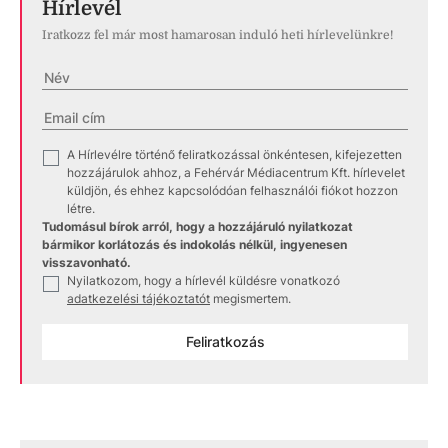
Hírlevél
Iratkozz fel már most hamarosan induló heti hírlevelünkre!
A Hírlevélre történő feliratkozással önkéntesen, kifejezetten
✓
hozzájárulok ahhoz, a Fehérvár Médiacentrum Kft. hírlevelet
küldjön, és ehhez kapcsolódóan felhasználói fiókot hozzon
létre.
Tudomásul bírok arról, hogy a hozzájáruló nyilatkozat
bármikor korlátozás és indokolás nélkül, ingyenesen
visszavonható.
Nyilatkozom, hogy a hírlevél küldésre vonatkozó
✓
adatkezelési tájékoztatót
megismertem.
Feliratkozás