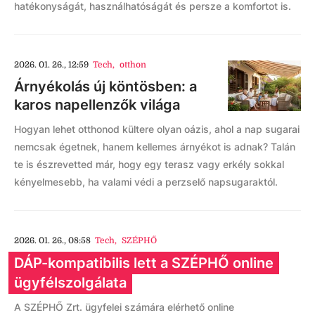
hatékonyságát, használhatóságát és persze a komfortot is.
2026. 01. 26., 12:59
Tech
,
otthon
Árnyékolás új köntösben: a
karos napellenzők világa
Hogyan lehet otthonod kültere olyan oázis, ahol a nap sugarai
nemcsak égetnek, hanem kellemes árnyékot is adnak? Talán
te is észrevetted már, hogy egy terasz vagy erkély sokkal
kényelmesebb, ha valami védi a perzselő napsugaraktól.
2026. 01. 26., 08:58
Tech
,
SZÉPHŐ
DÁP-kompatibilis lett a SZÉPHŐ online
ügyfélszolgálata
A SZÉPHŐ Zrt. ügyfelei számára elérhető online