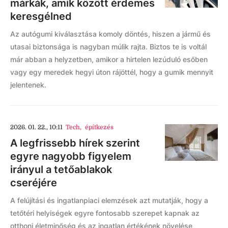
márkák, amik között érdemes
keresgélned
Az autógumi kiválasztása komoly döntés, hiszen a jármű és
utasai biztonsága is nagyban múlik rajta. Biztos te is voltál
már abban a helyzetben, amikor a hirtelen lezúduló esőben
vagy egy meredek hegyi úton rájöttél, hogy a gumik mennyit
jelentenek.
2026. 01. 22., 10:11
Tech
,
építkezés
A legfrissebb hírek szerint
egyre nagyobb figyelem
irányul a tetőablakok
cseréjére
A felújítási és ingatlanpiaci elemzések azt mutatják, hogy a
tetőtéri helyiségek egyre fontosabb szerepet kapnak az
otthoni életminőség és az ingatlan értékének növelése