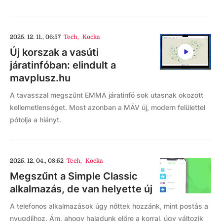
2025. 12. 11., 06:57
Tech
,
Kocka
Új korszak a vasúti
járatinfóban: elindult a
mavplusz.hu
A tavasszal megszűnt EMMA járatinfó sok utasnak okozott
kellemetlenséget. Most azonban a MÁV új, modern felülettel
pótolja a hiányt.
2025. 12. 04., 08:52
Tech
,
Kocka
Megszűnt a Simple Classic
alkalmazás, de van helyette új
A telefonos alkalmazások úgy nőttek hozzánk, mint postás a
nyugdíjhoz. Ám, ahogy haladunk előre a korral, úgy változik