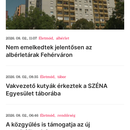
2026. 08. 02., 11:07
Életmód
,
albérlet
Nem emelkedtek jelentősen az
albérletárak Fehérváron
2026. 08. 02., 08:35
Életmód
,
tábor
Vakvezető kutyák érkeztek a SZÉNA
Egyesület táborába
2026. 08. 02., 06:46
Életmód
,
rendőrség
A közgyűlés is támogatja az új