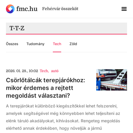
fmc.hu
Fehérvár összeköt
T-T-Z
Összes
Tudomány
Tech
Zöld
2026. 01. 28., 10:02
Tech
,
autó
Csörlőtálcák terepjárókhoz:
mikor érdemes a rejtett
megoldást választani?
A terepjárókat különböző kiegészítőkkel lehet felszerelni,
amelyek segítségével még könnyebben lehet teljesíteni az
elénk táruló akadályokat, kihívásokat. Rengeteg megoldás
elérhető annak érdekében, hogy növeljük a jármű