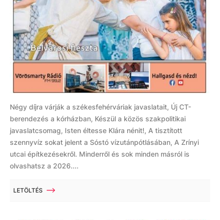
Négy díjra várják a székesfehérváriak javaslatait, Új CT-
berendezés a kórházban, Készül a közös szakpolitikai
javaslatcsomag, Isten éltesse Klára nénit!, A tisztított
szennyvíz sokat jelent a Sóstó vízutánpótlásában, A Zrínyi
utcai építkezésekről. Minderről és sok minden másról is
olvashatsz a 2026....
LETÖLTÉS