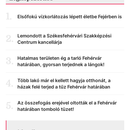
1
.
Elsőfokú vízkorlátozás lépett életbe Fejérben is
Lemondott a Székesfehérvári Szakképzési
2
.
Centrum kancellárja
Hatalmas területen ég a tarló Fehérvár
3
.
határában, gyorsan terjednek a lángok!
Több lakó már el kellett hagyja otthonát, a
4
.
házak felé terjed a tűz Fehérvár határában
Az összefogás erejével oltották el a Fehérvár
5
.
határában tomboló tüzet!