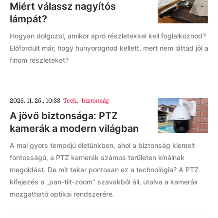
Miért válassz nagyítós
lámpát?
Hogyan dolgozol, amikor apró részletekkel kell foglalkoznod?
Előfordult már, hogy hunyorognod kellett, mert nem láttad jól a
finom részleteket?
2025. 11. 25., 10:33
Tech
,
biztonság
A jövő biztonsága: PTZ
kamerák a modern világban
A mai gyors tempójú életünkben, ahol a biztonság kiemelt
fontosságú, a PTZ kamerák számos területen kínálnak
megoldást. De mit takar pontosan ez a technológia? A PTZ
kifejezés a „pan-tilt-zoom” szavakból áll, utalva a kamerák
mozgatható optikai rendszerére.