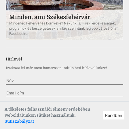
Minden, ami Székesfehérvár
Mindened Fehérvár és környéke? Nekünk is. Hírek, érdekességek,
programok és beszélgetések a világ szerintünk legjobb városáról a
Facebookon.
Hírlevél
Iratkozz fel már most hamarosan induló heti hírlevelünkre!
✓
A Hírlevélre történő feliratkozással önkéntesen, kifejezetten
A tökéletes felhasználói élmény érdekében
hozzájárulok ahhoz, a Fehérvár Médiacentrum Kft. hírlevelet
weboldalunkon sütiket használunk.
Rendben
küldjön, és ehhez kapcsolódóan felhasználói fiókot hozzon létre.
Sütiszabályzat
Tudomásul bírok arról, hogy a hozzájáruló nyilatkozat bármikor