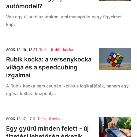
autómodell?
Van egy új autó az utakon, ami manapság nagy figyelmet
kap.
2025. 12. 19., 18:57
Tech
,
Rubik-kocka
Rubik kocka: a versenykocka
világa és a speedcubing
izgalmai
A Rubik kocka nem csupán ikonikus logikai játék, hanem egy
egész kultúra központja.
2025. 12. 17., 17:11
Tech
,
Kocka
Egy gyűrű minden felett - új
fizetési lehetőség érkezik