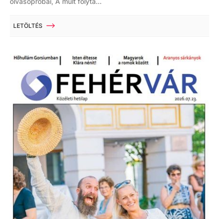
olvasópróbái, A múlt folyta...
LETÖLTÉS