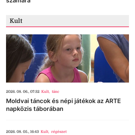
számára
Kult
2026. 08. 06., 07:32
Kult
,
tánc
Moldvai táncok és népi játékok az ARTE
napközis táborában
2026. 08. 05., 16:43
Kult
,
régészet