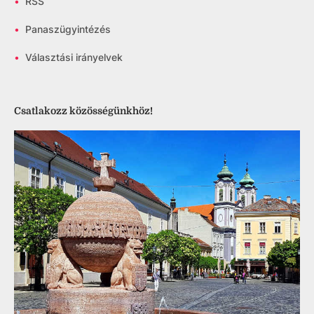
•
RSS
•
Panaszügyintézés
•
Választási irányelvek
Csatlakozz közösségünkhöz!