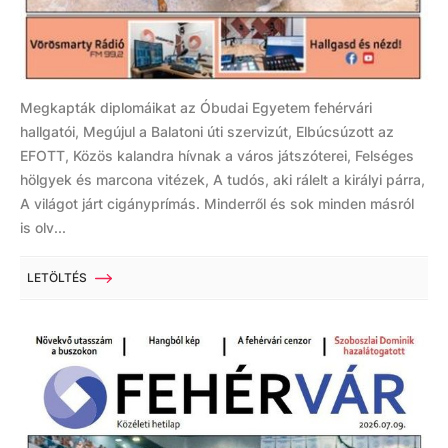
Megkapták diplomáikat az Óbudai Egyetem fehérvári
hallgatói, Megújul a Balatoni úti szervizút, Elbúcsúzott az
EFOTT, Közös kalandra hívnak a város játszóterei, Felséges
hölgyek és marcona vitézek, A tudós, aki rálelt a királyi párra,
A világot járt cigányprímás. Minderről és sok minden másról
is olv...
LETÖLTÉS