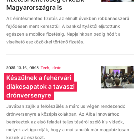
Magyarországra is
Az érintésmentes fizetés az elmúlt években robbanásszerű
fejlődésen ment keresztül. A bankkártyáktól eljutottunk
egészen a mobilos fizetésig. Napjainkban pedig hódít a
viselhető eszközökkel történő fizetés.
2025. 12. 16., 09:18
Tech
,
drón
Készülnek a fehérvári
diákcsapatok a tavaszi
drónversenyre
Javában zajlik a felkészülés a március végén rendezendő
drónversenyre a középiskolákban. Az Alba Innovárhoz
beérkeztek az első feladat teljesítéséről szóló kis videók,
melyek azt igazolják, hogy a mai tanulók már magabiztosan
kezeik az eszközt.