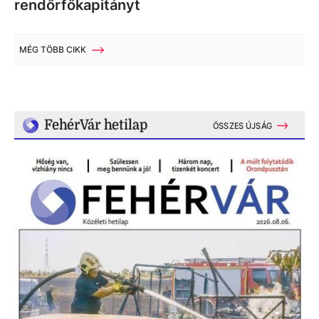
rendőrfőkapitányt
MÉG TÖBB CIKK
FehérVár hetilap
ÖSSZES ÚJSÁG