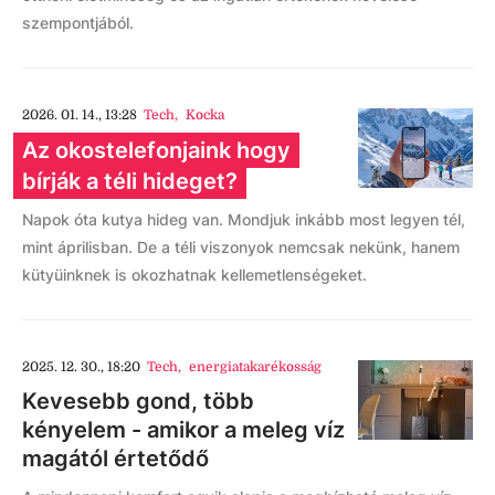
szempontjából.
2026. 01. 14., 13:28
Tech
,
Kocka
Az okostelefonjaink hogy
bírják a téli hideget?
Napok óta kutya hideg van. Mondjuk inkább most legyen tél,
mint áprilisban. De a téli viszonyok nemcsak nekünk, hanem
kütyüinknek is okozhatnak kellemetlenségeket.
2025. 12. 30., 18:20
Tech
,
energiatakarékosság
Kevesebb gond, több
kényelem - amikor a meleg víz
magától értetődő