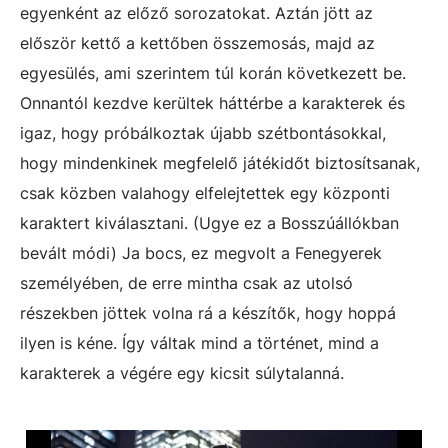
egyenként az előző sorozatokat. Aztán jött az
először kettő a kettőben összemosás, majd az
egyesülés, ami szerintem túl korán következett be.
Onnantól kezdve kerültek háttérbe a karakterek és
igaz, hogy próbálkoztak újabb szétbontásokkal,
hogy mindenkinek megfelelő játékidőt biztosítsanak,
csak közben valahogy elfelejtettek egy központi
karaktert kiválasztani. (Ugye ez a Bosszúállókban
bevált módi) Ja bocs, ez megvolt a Fenegyerek
személyében, de erre mintha csak az utolsó
részekben jöttek volna rá a készítők, hogy hoppá
ilyen is kéne. Így váltak mind a történet, mind a
karakterek a végére egy kicsit súlytalanná.