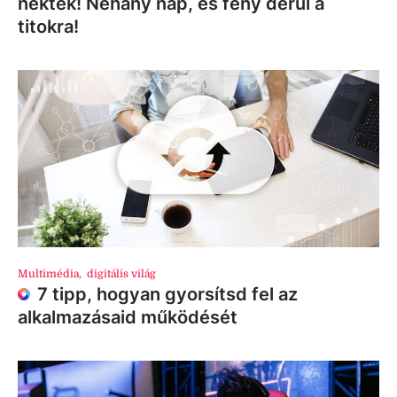
nektek! Néhány nap, és fény derül a
titokra!
Multimédia
,
digitális világ
7 tipp, hogyan gyorsítsd fel az
alkalmazásaid működését