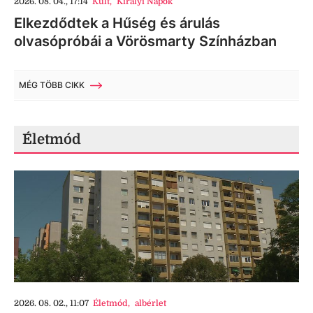
2026. 08. 04., 17:14
Kult
,
Királyi Napok
Elkezdődtek a Hűség és árulás
olvasópróbái a Vörösmarty Színházban
MÉG TÖBB CIKK
Életmód
2026. 08. 02., 11:07
Életmód
,
albérlet