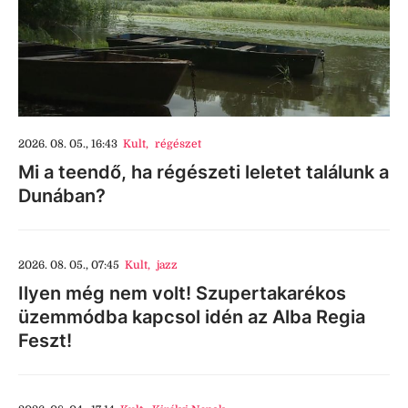
2026. 08. 05., 16:43
Kult
,
régészet
Mi a teendő, ha régészeti leletet találunk a
Dunában?
2026. 08. 05., 07:45
Kult
,
jazz
Ilyen még nem volt! Szupertakarékos
üzemmódba kapcsol idén az Alba Regia
Feszt!