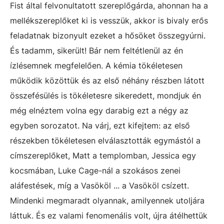
Fist által felvonultatott szereplőgárda, ahonnan ha a
mellékszereplőket ki is vesszük, akkor is bivaly erős
feladatnak bizonyult ezeket a hősöket összegyúrni.
És tadamm, sikerült! Bár nem feltétlenül az én
ízlésemnek megfelelően. A kémia tökéletesen
működik közöttük és az első néhány részben látott
összefésülés is tökéletesre sikeredett, mondjuk én
még elnéztem volna egy darabig ezt a négy az
egyben sorozatot. Na várj, ezt kifejtem: az első
részekben tökéletesen elválasztották egymástól a
címszereplőket, Matt a templomban, Jessica egy
kocsmában, Luke Cage-nál a szokásos zenei
aláfestések, míg a Vasököl ... a Vasököl csízett.
Mindenki megmaradt olyannak, amilyennek utoljára
láttuk. És ez valami fenomenális volt, újra átélhettük