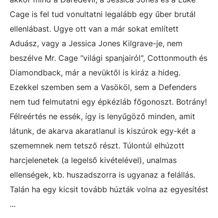
Cage is fel tud vonultatni legalább egy űber brutál
ellenlábast. Ugye ott van a már sokat említett
Aduász, vagy a Jessica Jones Kilgrave-je, nem
beszélve Mr. Cage "világi spanjairól", Cottonmouth és
Diamondback, már a nevüktől is kiráz a hideg.
Ezekkel szemben sem a Vasököl, sem a Defenders
nem tud felmutatni egy épkézláb főgonoszt. Botrány!
Félreértés ne essék, így is lenyűgöző minden, amit
látunk, de akarva akaratlanul is kiszúrok egy-két a
szememnek nem tetsző részt. Túlontúl elhúzott
harcjelenetek (a legelső kivételével), unalmas
ellenségek, kb. huszadszorra is ugyanaz a felállás.
Talán ha egy kicsit tovább húzták volna az egyesítést
...