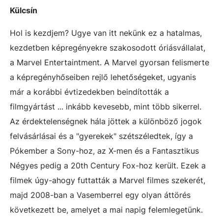
Külcsín
Hol is kezdjem? Ugye van itt nekünk ez a hatalmas,
kezdetben képregényekre szakosodott óriásvállalat,
a Marvel Entertaintment. A Marvel gyorsan felismerte
a képregényhőseiben rejlő lehetőségeket, ugyanis
már a korábbi évtizedekben beindították a
filmgyártást ... inkább kevesebb, mint több sikerrel.
Az érdektelenségnek hála jöttek a különböző jogok
felvásárlásai és a "gyerekek" szétszéledtek, így a
Pókember a Sony-hoz, az X-men és a Fantasztikus
Négyes pedig a 20th Century Fox-hoz került. Ezek a
filmek úgy-ahogy futtatták a Marvel filmes szekerét,
majd 2008-ban a Vasemberrel egy olyan áttörés
következett be, amelyet a mai napig felemlegetünk.