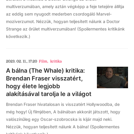
multiverzumában, amely aztán végképp a feje tetejére állítja
az eddig sem nyugodt mederben csordogáló Marvel-
moziverzumot. Nézzük, hogyan teljesített nálunk a Doctor
Strange az őrület multiverzumában! (Spoilermentes kritikánk
következik.)
2023. 02. 11., 17:20
Film
,
kritika
A bálna (The Whale) kritika:
Brendan Fraser visszatért,
hogy élete legjobb
alakításával tarolja le a világot
Brendan Fraser hivatalosan is visszatért Hollywoodba, de
még hogy! Új filmjében, A bálnában akkorát játszott, hogy
valószínűleg egy Oscar-szobrocska is kijár majd neki.
Nézzük, hogyan teljesített nálunk A bálna! (Spoilermentes