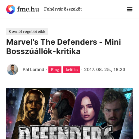
fmc.hu
Fehérvár összeköt
8 évnél régebbi cikk
Marvel's The Defenders - Mini
Bosszúállók-kritika
Pál Loránd
·
·
2017. 08. 25., 18:23
Blog
kritika