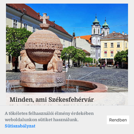
Minden, ami Székesfehérvár
Mindened Fehérvár és környéke? Nekünk is. Hírek, érdekességek,
programok és beszélgetések a világ szerintünk legjobb városáról a
A tökéletes felhasználói élmény érdekében
Facebookon.
weboldalunkon sütiket használunk.
Rendben
Sütiszabályzat