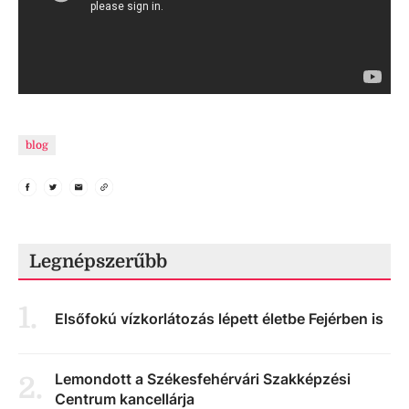
blog
Legnépszerűbb
1
.
Elsőfokú vízkorlátozás lépett életbe Fejérben is
Lemondott a Székesfehérvári Szakképzési
2
.
Centrum kancellárja