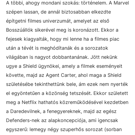
A többi, ahogy mondani szokás: történelem. A Marvel
szépen lassan, de annál biztosabban elkezdte
építgetni filmes univerzumát, amelyet az első
Bosszúállók sikerével meg is koronázott. Ekkor a
fejesek kiagyalták, hogy mi lenne ha a filmes piac
után a tévét is meghódítanák és a sorozatok
világában is nagyot dobbantanának. Jött nekünk
ugye a Shield ügynökei, amely a filmek eseményeit
követte, majd az Agent Carter, ahol maga a Shield
születésébe tekinthettünk bele, ám ezek nem nyerték
el egyöntetűen a közönség tetszését. Ekkor született
meg a Netflix hathatós közreműködésével kezdetben
a Daredevilnek, a fenegyereknek, majd az egész
Defenders-nek az alapkoncepciója, ami igencsak
egyszerű: lemegy négy szuperhős sorozat (sorban