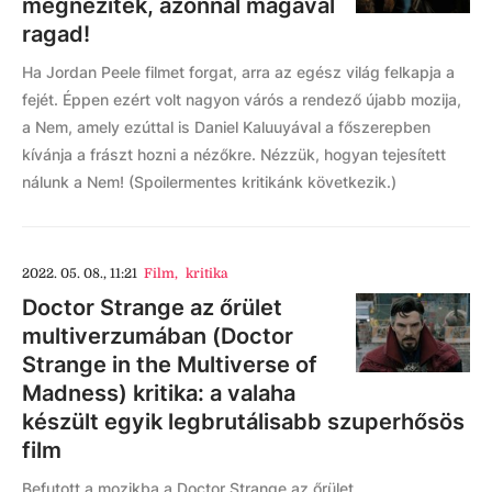
megnézitek, azonnal magával
ragad!
Ha Jordan Peele filmet forgat, arra az egész világ felkapja a
fejét. Éppen ezért volt nagyon várós a rendező újabb mozija,
a Nem, amely ezúttal is Daniel Kaluuyával a főszerepben
kívánja a frászt hozni a nézőkre. Nézzük, hogyan tejesített
nálunk a Nem! (Spoilermentes kritikánk következik.)
2022. 05. 08., 11:21
Film
,
kritika
Doctor Strange az őrület
multiverzumában (Doctor
Strange in the Multiverse of
Madness) kritika: a valaha
készült egyik legbrutálisabb szuperhősös
film
Befutott a mozikba a Doctor Strange az őrület