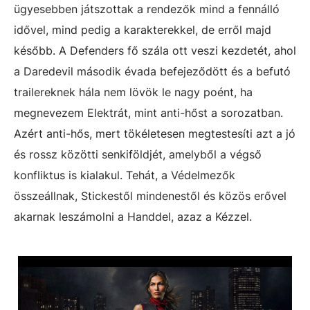
ügyesebben játszottak a rendezők mind a fennálló
idővel, mind pedig a karakterekkel, de erről majd
később. A Defenders fő szála ott veszi kezdetét, ahol
a Daredevil második évada befejeződött és a befutó
trailereknek hála nem lövök le nagy poént, ha
megnevezem Elektrát, mint anti-hőst a sorozatban.
Azért anti-hős, mert tökéletesen megtestesíti azt a jó
és rossz közötti senkiföldjét, amelyből a végső
konfliktus is kialakul. Tehát, a Védelmezők
összeállnak, Stickestől mindenestől és közös erővel
akarnak leszámolni a Handdel, azaz a Kézzel.