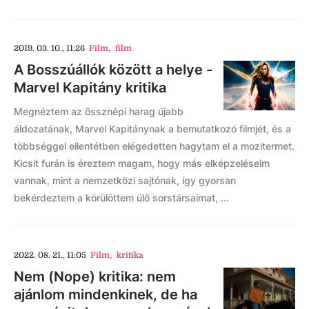
2019. 03. 10., 11:26
Film
,
film
A Bosszúállók között a helye -
Marvel Kapitány kritika
Megnéztem az össznépi harag újabb
áldozatának, Marvel Kapitánynak a bemutatkozó filmjét, és a
többséggel ellentétben elégedetten hagytam el a mozitermet.
Kicsit furán is éreztem magam, hogy más elképzeléseim
vannak, mint a nemzetközi sajtónak, így gyorsan
bekérdeztem a körülöttem ülő sorstársaimat, ...
2022. 08. 21., 11:05
Film
,
kritika
Nem (Nope) kritika: nem
ajánlom mindenkinek, de ha