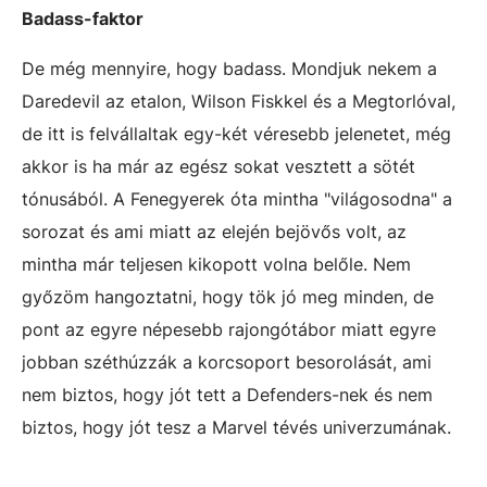
Badass-faktor
De még mennyire, hogy badass. Mondjuk nekem a
Daredevil az etalon, Wilson Fiskkel és a Megtorlóval,
de itt is felvállaltak egy-két véresebb jelenetet, még
akkor is ha már az egész sokat vesztett a sötét
tónusából. A Fenegyerek óta mintha "világosodna" a
sorozat és ami miatt az elején bejövős volt, az
mintha már teljesen kikopott volna belőle. Nem
győzöm hangoztatni, hogy tök jó meg minden, de
pont az egyre népesebb rajongótábor miatt egyre
jobban széthúzzák a korcsoport besorolását, ami
nem biztos, hogy jót tett a Defenders-nek és nem
biztos, hogy jót tesz a Marvel tévés univerzumának.