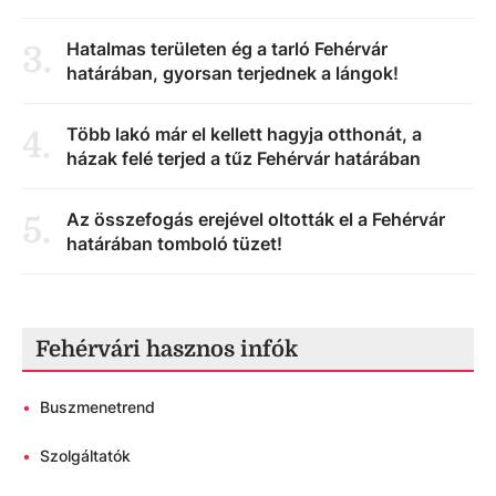
Hatalmas területen ég a tarló Fehérvár
3
.
határában, gyorsan terjednek a lángok!
Több lakó már el kellett hagyja otthonát, a
4
.
házak felé terjed a tűz Fehérvár határában
Az összefogás erejével oltották el a Fehérvár
5
.
határában tomboló tüzet!
Fehérvári hasznos infók
•
Buszmenetrend
•
Szolgáltatók