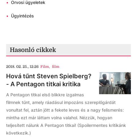
•
Orvosi ügyeletek
•
Ügyintézés
Hasonló cikkek
2018. 02. 25., 12:26
Film
,
film
Hová tűnt Steven Spielberg?
- A Pentagon titkai kritika
A Pentagon titkai első blikkre izgalmas
filmnek tűnt, amely ráadásul impozáns szereplőgárdát
vonultat fel, aztán jött a fekete leves és a nagy felismerés:
mintha ezt már láttam volna valahol. Nézzük, hogyan
teljesített nálunk A Pentagon titkai! (Spoilermentes kritikánk
következik.)