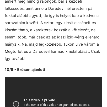
amiért még mindig rajongok, bár a kezdeti
lelkesedés, amit anno a Daredevilnél éreztem pár
fokkal alábbhagyott, de így is helyet kap a kedvenc
sorozataim között. A sztori egy kicsit elcsépelt és
kiszámítható, a karakterek hozzák a kötelezőt, de
semmi több, már csak az az igazi ízig-vérig ellenarc
hiányzik. Na, majd legközelebb. Tűkön ülve várom a
Megtorlót és a Daredevil harmadik nekifutását. Csak
így tovább!
10/8 - Erősen ajánlott