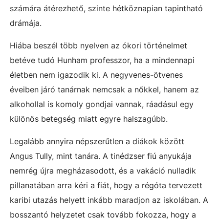
számára átérezhető, szinte hétköznapian tapintható
drámája.
Hiába beszél több nyelven az ókori történelmet
betéve tudó Hunham professzor, ha a mindennapi
életben nem igazodik ki. A negyvenes-ötvenes
éveiben járó tanárnak nemcsak a nőkkel, hanem az
alkohollal is komoly gondjai vannak, ráadásul egy
különös betegség miatt egyre halszagúbb.
Legalább annyira népszerűtlen a diákok között
Angus Tully, mint tanára. A tinédzser fiú anyukája
nemrég újra megházasodott, és a vakáció nulladik
pillanatában arra kéri a fiát, hogy a régóta tervezett
karibi utazás helyett inkább maradjon az iskolában. A
bosszantó helyzetet csak tovább fokozza, hogy a