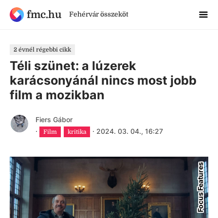
fmc.hu
Fehérvár összeköt
2 évnél régebbi cikk
Téli szünet: a lúzerek
karácsonyánál nincs most jobb
film a mozikban
Fiers Gábor
·
·
2024. 03. 04., 16:27
Film
kritika
Focus Features