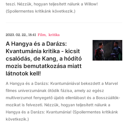
teszi. Nézzük, hogyan teljesített nálunk a Willow!
(Spoilermentes kritikánk következik.)
2023. 02. 22., 18:41
Film
,
kritika
A Hangya és a Darázs:
Kvantumánia kritika - kicsit
csalódás, de Kang, a hódító
mozis bemutatkozása miatt
látnotok kell!
A Hangya és a Darázs: Kvantumániával bekezdett a Marvel
filmes univerzumának ötödik fázisa, amely az egész
multiverzumot fenyegető újabb ellenlábast és a Bosszúállók-
mozikat is felvezeti. Nézzük, hogyan teljesített nálunk a
Hangya és a Darázs: Kvantumánia! (Spoilermentes kritikánk
következik.)