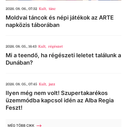
2026. 08. 06., 07:32
Kult
,
tánc
Moldvai táncok és népi játékok az ARTE
napközis táborában
2026. 08. 05., 16:43
Kult
,
régészet
Mi a teendő, ha régészeti leletet találunk a
Dunában?
2026. 08. 05., 07:45
Kult
,
jazz
Ilyen még nem volt! Szupertakarékos
üzemmódba kapcsol idén az Alba Regia
Feszt!
MÉG TÖBB CIKK