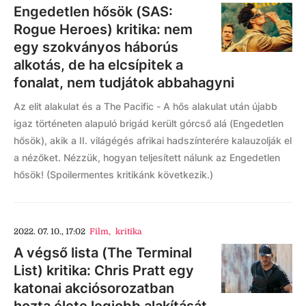
Engedetlen hősök (SAS:
Rogue Heroes) kritika: nem
egy szokványos háborús
alkotás, de ha elcsípitek a
fonalat, nem tudjátok abbahagyni
Az elit alakulat és a The Pacific - A hős alakulat után újabb
igaz történeten alapuló brigád került górcső alá (Engedetlen
hősök), akik a II. világégés afrikai hadszínterére kalauzolják el
a nézőket. Nézzük, hogyan teljesített nálunk az Engedetlen
hősök! (Spoilermentes kritikánk következik.)
2022. 07. 10., 17:02
Film
,
kritika
A végső lista (The Terminal
List) kritika: Chris Pratt egy
katonai akciósorozatban