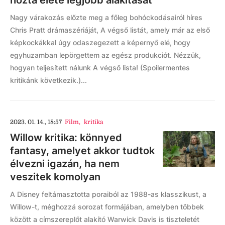
hozta élete legjobb alakítását
Nagy várakozás előzte meg a főleg bohóckodásairól híres
Chris Pratt drámaszériáját, A végső listát, amely már az első
képkockákkal úgy odaszegezett a képernyő elé, hogy
egyhuzamban lepörgettem az egész produkciót. Nézzük,
hogyan teljesített nálunk A végső lista! (Spoilermentes
kritikánk következik.)...
2023. 01. 14., 18:57
Film
,
kritika
Willow kritika: könnyed
fantasy, amelyet akkor tudtok
élvezni igazán, ha nem
veszitek komolyan
A Disney feltámasztotta poraiból az 1988-as klasszikust, a
Willow-t, méghozzá sorozat formájában, amelyben többek
között a címszereplőt alakító Warwick Davis is tiszteletét