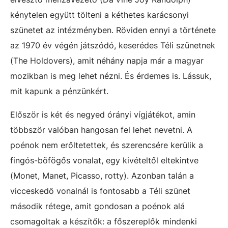
kénytelen együtt tölteni a kéthetes karácsonyi
szünetet az intézményben. Röviden ennyi a története
az 1970 év végén játszódó, keserédes Téli szünetnek
(The Holdovers), amit néhány napja már a magyar
mozikban is meg lehet nézni. És érdemes is. Lássuk,
mit kapunk a pénzünkért.
Először is két és negyed órányi vígjátékot, amin
többször valóban hangosan fel lehet nevetni. A
poénok nem erőltetettek, és szerencsére kerülik a
fingós-böfögős vonalat, egy kivételtől eltekintve
(Monet, Manet, Picasso, rotty). Azonban talán a
vicceskedő vonalnál is fontosabb a Téli szünet
második rétege, amit gondosan a poénok alá
csomagoltak a készítők: a főszereplők mindenki