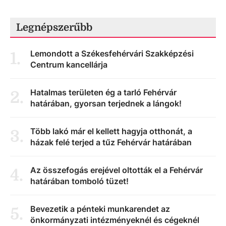
Legnépszerűbb
Lemondott a Székesfehérvári Szakképzési
1
.
Centrum kancellárja
Hatalmas területen ég a tarló Fehérvár
2
.
határában, gyorsan terjednek a lángok!
Több lakó már el kellett hagyja otthonát, a
3
.
házak felé terjed a tűz Fehérvár határában
Az összefogás erejével oltották el a Fehérvár
4
.
határában tomboló tüzet!
Bevezetik a pénteki munkarendet az
5
.
önkormányzati intézményeknél és cégeknél