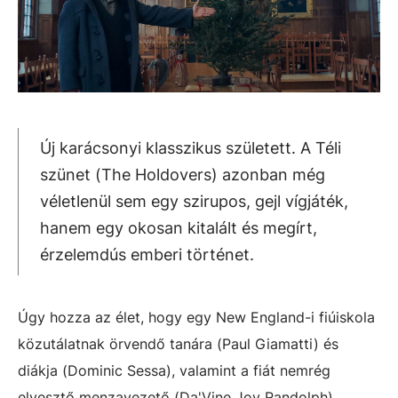
Új karácsonyi klasszikus született. A Téli
szünet (The Holdovers) azonban még
véletlenül sem egy szirupos, gejl vígjáték,
hanem egy okosan kitalált és megírt,
érzelemdús emberi történet.
Úgy hozza az élet, hogy egy New England-i fiúiskola
közutálatnak örvendő tanára (Paul Giamatti) és
diákja (Dominic Sessa), valamint a fiát nemrég
elvesztő menzavezető (Da'Vine Joy Randolph)