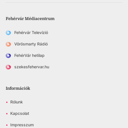
Fehérvár Médiacentrum
Fehérvár Televízió
Vörösmarty Rádió
FehérVár hetilap
szekesfehervar.hu
Információk
•
Rólunk
•
Kapcsolat
•
Impresszum