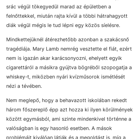
srác végül tökegyedül marad az épületben a
felnőttekkel, miután rajta kívül a többi hátrahagyott
diák végül mégis le tud lépni egy közös síelésre.
Mindkettejüknél átérezhetőbb azonban a szakácsnő
tragédiája. Mary Lamb nemrég vesztette el fiát, ezért
nem is igazán akar karácsonyozni, ehelyett egyik
cigarettáról a másikra gyújtva bögréből szopogatja a
whiskey-t, miközben nyári kvízműsorok ismétlését
nézi a tévében.
Nem meglepő, hogy a behavazott iskolában rekedt
három főszereplő épp azt hozza ki ilyen körülmények
között egymásból, ami szinte mindenkivel történne a
valóságban is egy hasonló esetben. A mások
problémáit kiválóan látják és a megoldást is, míg a