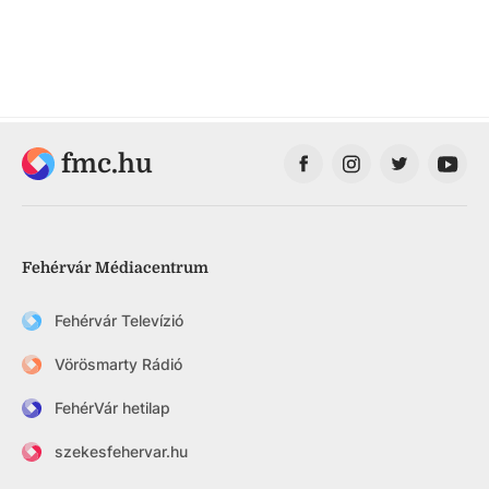
fmc.hu
Fehérvár Médiacentrum
Fehérvár Televízió
Vörösmarty Rádió
FehérVár hetilap
szekesfehervar.hu