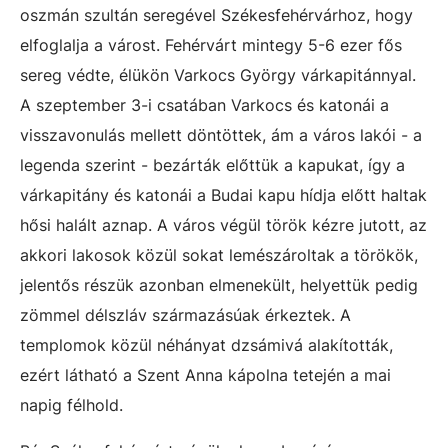
oszmán szultán seregével Székesfehérvárhoz, hogy
elfoglalja a várost. Fehérvárt mintegy 5-6 ezer fős
sereg védte, élükön Varkocs György várkapitánnyal.
A szeptember 3-i csatában Varkocs és katonái a
visszavonulás mellett döntöttek, ám a város lakói - a
legenda szerint - bezárták előttük a kapukat, így a
várkapitány és katonái a Budai kapu hídja előtt haltak
hősi halált aznap. A város végül török kézre jutott, az
akkori lakosok közül sokat lemészároltak a törökök,
jelentős részük azonban elmenekült, helyettük pedig
zömmel délszláv származásúak érkeztek. A
templomok közül néhányat dzsámivá alakították,
ezért látható a Szent Anna kápolna tetején a mai
napig félhold.