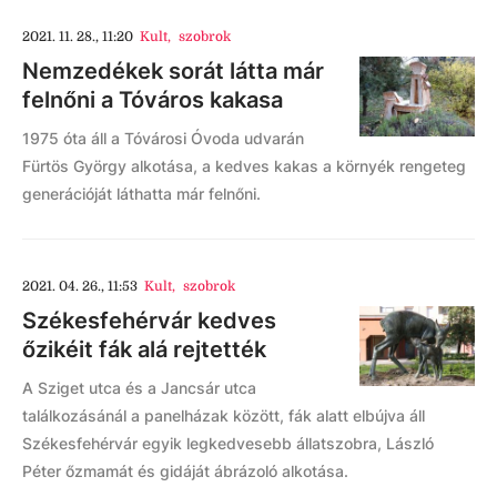
2021. 11. 28., 11:20
Kult
,
szobrok
Nemzedékek sorát látta már
felnőni a Tóváros kakasa
1975 óta áll a Tóvárosi Óvoda udvarán
Fürtös György alkotása, a kedves kakas a környék rengeteg
generációját láthatta már felnőni.
2021. 04. 26., 11:53
Kult
,
szobrok
Székesfehérvár kedves
őzikéit fák alá rejtették
A Sziget utca és a Jancsár utca
találkozásánál a panelházak között, fák alatt elbújva áll
Székesfehérvár egyik legkedvesebb állatszobra, László
Péter őzmamát és gidáját ábrázoló alkotása.