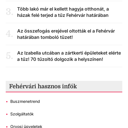
Több lakó már el kellett hagyja otthonát, a
3
.
házak felé terjed a tűz Fehérvár határában
Az összefogás erejével oltották el a Fehérvár
4
.
határában tomboló tüzet!
Az Izabella utcában a zártkerti épületeket elérte
5
.
a tűz! 70 tűzoltó dolgozik a helyszínen!
Fehérvári hasznos infók
•
Buszmenetrend
•
Szolgáltatók
•
Orvosi ügyeletek