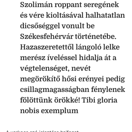
Szolimán roppant seregének
és vére kioltásával halhatatlan
dicsőséggel vonult be
Székesfehérvár történetébe.
Hazaszeretettől lángoló lelke
merész íveléssel hidalja át a
végtelenséget, nevét
megörökítő hősi erényei pedig
csillagmagasságban fénylenek
fölöttünk örökké! Tibi gloria
nobis exemplum