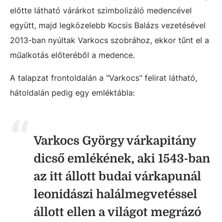
előtte látható várárkot szimbolizáló medencével
együtt, majd legközelebb Kocsis Balázs vezetésével
2013-ban nyúltak Varkocs szobrához, ekkor tűnt el a
műalkotás előteréből a medence.
A talapzat frontoldalán a "Varkocs" felirat látható,
hátoldalán pedig egy emléktábla:
Varkocs György várkapitány
dicső emlékének, aki 1543-ban
az itt állott budai várkapunál
leonidászi halálmegvetéssel
állott ellen a világot megrázó