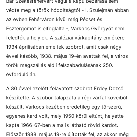
Bár Székesfehérvárt végül a kapu bezárása sem
védte meg a török hódoltságtól - I. Szulejmán abban
az évben Fehérváron kívül még Pécset és
Esztergomot is elfoglalta -, Varkocs Györgyöt nem
feledték a helyiek. A sziléziai várkapitány emlékére
1934 áprilisában emeltek szobrot, amit csak négy
évvel később, 1938. május 19-én avattak fel, a város
török megszállás alóli felszabadulásának 250.
évfordulóján.
A 80 évvel ezelőtt felavatott szobrot Erdey Dezső
készítette. A szobor talapzata a régi várfal köveiből
készült. Varkocs kezében eredetileg egy tőrszerű,
egyenes kard volt, mely 1950 körül eltűnt, helyette
kapta 1966-67-ben a ma is látható rövid kardot.
Először 1988. május 19-re újították fel, az akkor még