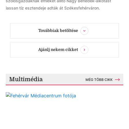
szőlősgazdáknak emléket állító Nagy Benedek-alkotást
lassan tíz esztendeje adták át Székesfehérváron.
Továbbiak betöltése
Ajánlj nekem cikket
Multimédia
MÉG TÖBB CIKK