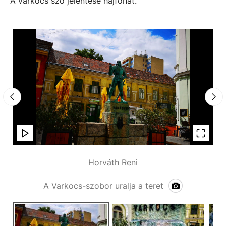
A varkocs szó jelentése hajfonat.
Horváth Reni
A Varkocs-szobor uralja a teret