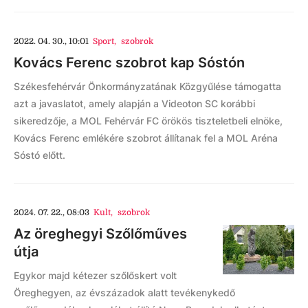
2022. 04. 30., 10:01
Sport
,
szobrok
Kovács Ferenc szobrot kap Sóstón
Székesfehérvár Önkormányzatának Közgyűlése támogatta
azt a javaslatot, amely alapján a Videoton SC korábbi
sikeredzője, a MOL Fehérvár FC örökös tiszteletbeli elnöke,
Kovács Ferenc emlékére szobrot állítanak fel a MOL Aréna
Sóstó előtt.
2024. 07. 22., 08:03
Kult
,
szobrok
Az öreghegyi Szőlőműves
útja
Egykor majd kétezer szőlőskert volt
Öreghegyen, az évszázadok alatt tevékenykedő