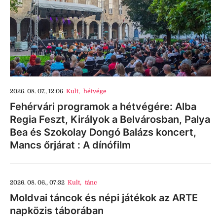
2026. 08. 07., 12:06
Kult
,
hétvége
Fehérvári programok a hétvégére: Alba
Regia Feszt, Királyok a Belvárosban, Palya
Bea és Szokolay Dongó Balázs koncert,
Mancs őrjárat : A dínófilm
2026. 08. 06., 07:32
Kult
,
tánc
Moldvai táncok és népi játékok az ARTE
napközis táborában