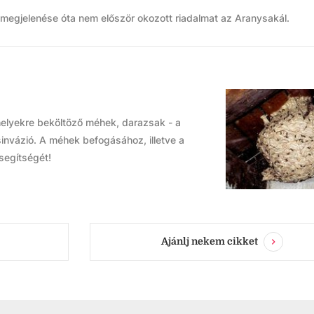
i megjelenése óta nem először okozott riadalmat az Aranysakál.
elyekre beköltöző méhek, darazsak - a
sinvázió. A méhek befogásához, illetve a
segítségét!
Ajánlj nekem cikket