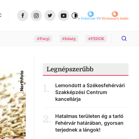
C
Fehérvár-TV
Vörösmarty Rádió
#Forgi
#hőség
#FEDOK
Legnépszerűbb
Northfoto
Lemondott a Székesfehérvári
1
.
Szakképzési Centrum
kancellárja
Hatalmas területen ég a tarló
2
.
Fehérvár határában, gyorsan
terjednek a lángok!