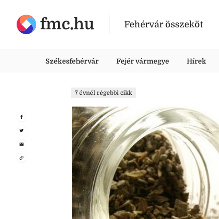
fmc.hu
Fehérvár összeköt
Székesfehérvár
Fejér vármegye
Hírek
7 évnél régebbi cikk