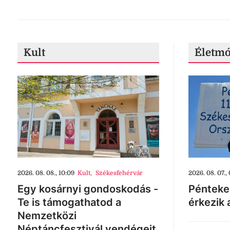
Kult
Életm
2026. 08. 08., 10:09
Kult
,
Székesfehérvár
2026. 08. 07., 
Egy kosárnyi gondoskodás -
Pénteke
Te is támogathatod a
érkezik 
Nemzetközi
Néptáncfesztivál vendégeit