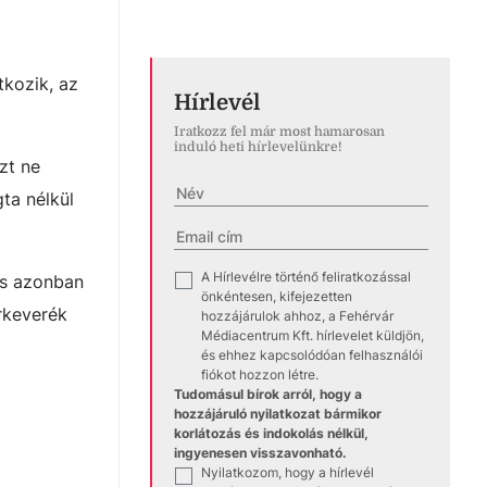
kozik, az
Hírlevél
Iratkozz fel már most hamarosan
induló heti hírlevelünkre!
zt ne
ta nélkül
A Hírlevélre történő feliratkozással
✓
és azonban
önkéntesen, kifejezetten
erkeverék
hozzájárulok ahhoz, a Fehérvár
Médiacentrum Kft. hírlevelet küldjön,
és ehhez kapcsolódóan felhasználói
fiókot hozzon létre.
Tudomásul bírok arról, hogy a
hozzájáruló nyilatkozat bármikor
korlátozás és indokolás nélkül,
ingyenesen visszavonható.
Nyilatkozom, hogy a hírlevél
✓