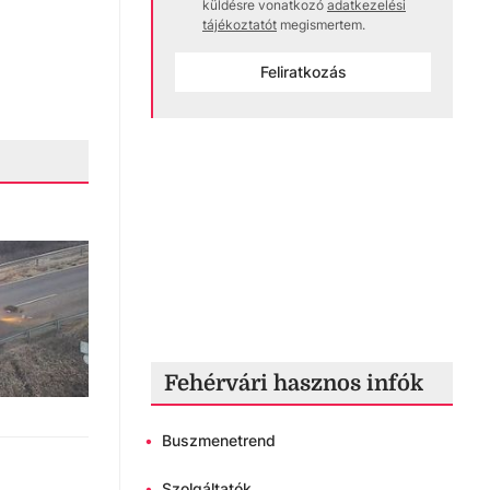
küldésre vonatkozó
adatkezelési
tájékoztatót
megismertem.
Feliratkozás
Fehérvári hasznos infók
•
Buszmenetrend
•
Szolgáltatók