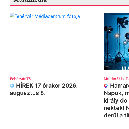
Fehérvár TV
Multimédia
,
F
HÍREK 17 órakor 2026.
Hamaro
augusztus 8.
Napok, m
király do
nektek! 
derül a ti