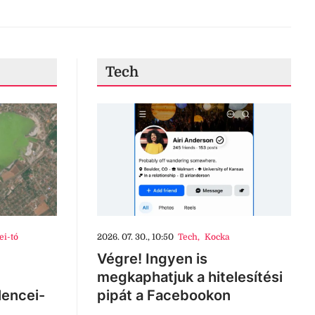
Tech
ei-tó
2026. 07. 30., 10:50
Tech
,
Kocka
Végre! Ingyen is
megkaphatjuk a hitelesítési
lencei-
pipát a Facebookon