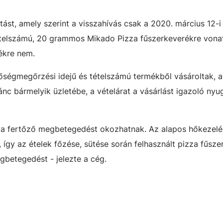
tást, amely szerint a visszahívás csak a 2020. március 12-i
telszámú, 20 grammos Mikado Pizza fűszerkeverékre vonat
ékre nem.
minőségmegőrzési idejű és tételszámú termékből vásároltak, a
ánc bármelyik üzletébe, a vételárat a vásárlást igazoló nyug
va fertőző megbetegedést okozhatnak. Az alapos hőkezel
, így az ételek főzése, sütése során felhasznált pizza fűsz
betegedést - jelezte a cég.