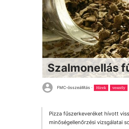
Szalmonellás f
FMC-összeállítás
·
Hírek
veszély
Pizza fűszerkeveréket hívott vis
minőségellenőrzési vizsgálatai s