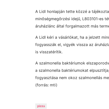
A Lidl honlapján tette közzé a tájékozta
minőségmegőrzési idejű, L803101-es té
áruházlánc által forgalmazott más term
A Lidl kéri a vásárlókat, ha a jelzett 
fogyasszák el, vigyék vissza az áruházl
is visszatérítik.
A szalmonella baktériumok elszaporod
a szalmonella baktériumokat elpusztítja
fogyasztása nem okoz szalmonellás meg
(forrás: mti)
pizza