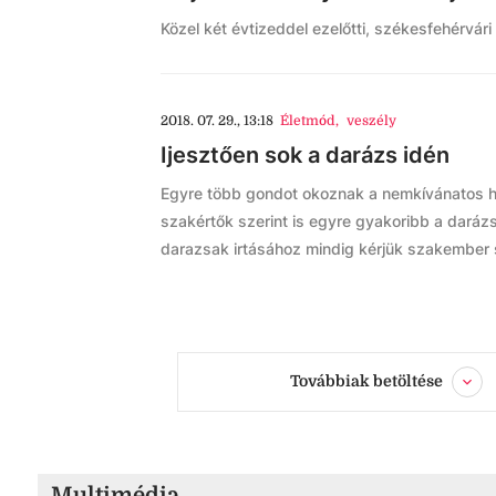
Közel két évtizeddel ezelőtti, székesfehérvár
2018. 07. 29., 13:18
Életmód
,
veszély
Ijesztően sok a darázs idén
Egyre több gondot okoznak a nemkívánatos h
szakértők szerint is egyre gyakoribb a daráz
darazsak irtásához mindig kérjük szakember 
Továbbiak betöltése
Multimédia