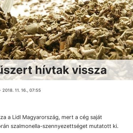
űszert hívtak vissza
·
2018. 11. 16., 07:55
sza a Lidl Magyarország, mert a cég saját
orán szalmonella-szennyezettséget mutatott ki.