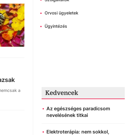
•
Orvosi ügyeletek
•
Ügyintézés
azsak
 nemcsak a
Kedvencek
Az egészséges paradicsom
nevelésének titkai
Elektroterápia: nem sokkol,