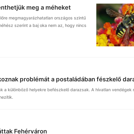
enthetjük meg a méheket
yelőre megmagyarázhatatlan országos szintű
éhész szerint a baj oka nem az, hogy nincs
koznak problémát a postaládában fészkelő dar
ak a különböző helyekre befészkelő darazsak. A hívatlan vendégek
ezítik.
láttak Fehérváron