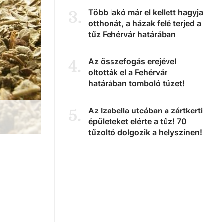
Több lakó már el kellett hagyja
3
.
otthonát, a házak felé terjed a
tűz Fehérvár határában
Az összefogás erejével
4
.
oltották el a Fehérvár
határában tomboló tüzet!
Az Izabella utcában a zártkerti
5
.
épületeket elérte a tűz! 70
tűzoltó dolgozik a helyszínen!