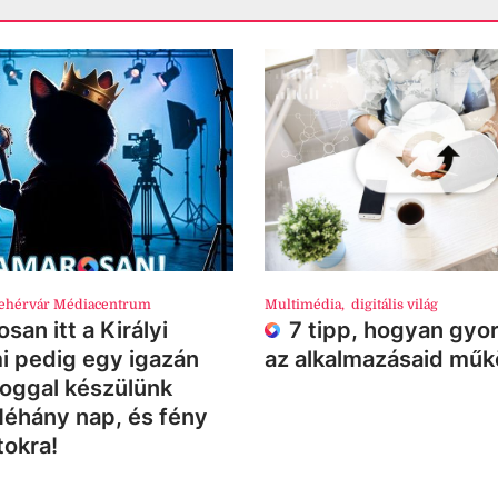
ehérvár Médiacentrum
Multimédia
,
digitális világ
san itt a Királyi
7 tipp, hogyan gyor
i pedig egy igazán
az alkalmazásaid mű
loggal készülünk
Néhány nap, és fény
tokra!