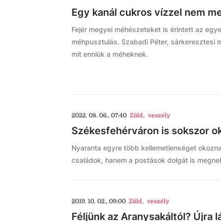
Egy kanál cukros vízzel nem m
Fejér megyei méhészeteket is érintett az eg
méhpusztulás. Szabadi Péter, sárkeresztesi m
mit enniük a méheknek.
2022. 08. 06., 07:40
Zöld
,
veszély
Székesfehérváron is sokszor o
Nyaranta egyre több kellemetlenséget okozn
családok, hanem a postások dolgát is megneh
2019. 10. 02., 09:00
Zöld
,
veszély
Féljünk az Aranysakáltól? Újra 