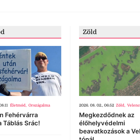
ód
Zöld
08:11
Életmód
,
Országalma
2026. 08. 02., 06:52
Zöld
,
Velenc
n Fehérvárra
Megkezdődnek az
a Táblás Srác!
élőhelyvédelmi
beavatkozások a Ve
tónál