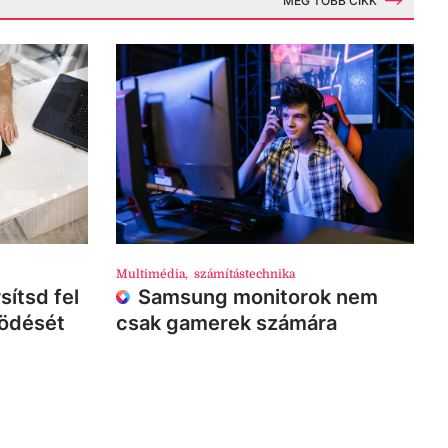
MÉG TÖBB CIKK
Multimédia
,
számítástechnika
sítsd fel
Samsung monitorok nem
ködését
csak gamerek számára