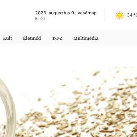
2026. augusztus 9., vasárnap
34
 °
Emőd
Kult
Életmód
T-T-Z
Multimédia