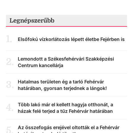
Legnépszerűbb
1
.
Elsőfokú vízkorlátozás lépett életbe Fejérben is
Lemondott a Székesfehérvári Szakképzési
2
.
Centrum kancellárja
Hatalmas területen ég a tarló Fehérvár
3
.
határában, gyorsan terjednek a lángok!
Több lakó már el kellett hagyja otthonát, a
4
.
házak felé terjed a tűz Fehérvár határában
Az összefogás erejével oltották el a Fehérvár
5
.