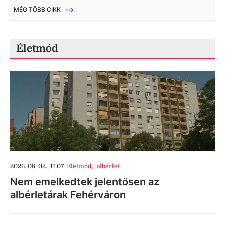
MÉG TÖBB CIKK
Életmód
2026. 08. 02., 11:07
Életmód
,
albérlet
Nem emelkedtek jelentősen az
albérletárak Fehérváron