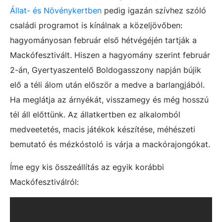
Állat- és Növénykertben
pedig igazán szívhez szóló
családi programot is kínálnak a közeljövőben:
hagyományosan február első hétvégéjén tartják a
Mackófesztivált. Hiszen a hagyomány szerint február
2-án, Gyertyaszentelő Boldogasszony napján bújik
elő a téli álom után először a medve a barlangjából.
Ha meglátja az árnyékát, visszamegy és még hosszú
tél áll előttünk. Az állatkertben ez alkalomból
medveetetés, macis játékok készítése, méhészeti
bemutató és mézkóstoló is várja a mackórajongókat.
Íme egy kis összeállítás az egyik korábbi
Mackófesztiválról: