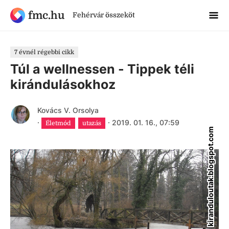
fmc.hu
Fehérvár összeköt
7 évnél régebbi cikk
Túl a wellnessen - Tippek téli
kirándulásokhoz
Kovács V. Orsolya
·
·
2019. 01. 16., 07:59
Életmód
utazás
kiranduloutak.blogspot.com