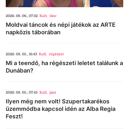
2026. 08. 06., 07:32
Kult
,
tánc
Moldvai táncok és népi játékok az ARTE
napközis táborában
2026. 08. 05., 16:43
Kult
,
régészet
Mi a teendő, ha régészeti leletet találunk a
Dunában?
2026. 08. 05., 07:45
Kult
,
jazz
Ilyen még nem volt! Szupertakarékos
üzemmódba kapcsol idén az Alba Regia
Feszt!