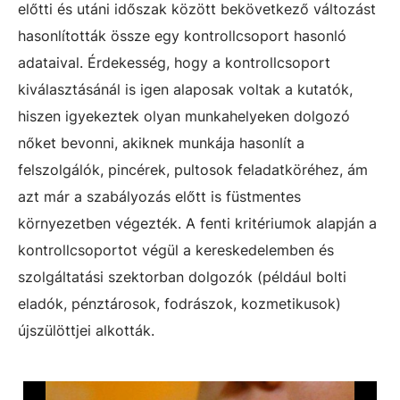
előtti és utáni időszak között bekövetkező változást
hasonlították össze egy kontrollcsoport hasonló
adataival. Érdekesség, hogy a kontrollcsoport
kiválasztásánál is igen alaposak voltak a kutatók,
hiszen igyekeztek olyan munkahelyeken dolgozó
nőket bevonni, akiknek munkája hasonlít a
felszolgálók, pincérek, pultosok feladatköréhez, ám
azt már a szabályozás előtt is füstmentes
környezetben végezték. A fenti kritériumok alapján a
kontrollcsoportot végül a kereskedelemben és
szolgáltatási szektorban dolgozók (például bolti
eladók, pénztárosok, fodrászok, kozmetikusok)
újszülöttjei alkották.