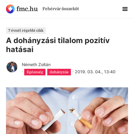
fmc.hu
Fehérvár összeköt
7 évnél régebbi cikk
A dohányzási tilalom pozitív
hatásai
Németh Zoltán
·
·
2019. 03. 04., 13:40
Egészség
dohányzás