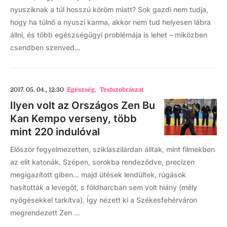
nyusziknak a túl hosszú köröm miatt? Sok gazdi nem tudja,
hogy ha túlnő a nyuszi karma, akkor nem tud helyesen lábra
állni, és több egészségügyi problémája is lehet – miközben
csendben szenved…
2017. 05. 04., 12:30
Egészség
,
Testszobrászat
Ilyen volt az Országos Zen Bu
Kan Kempo verseny, több
mint 220 indulóval
Először fegyelmezetten, sziklaszilárdan álltak, mint filmekben
az elit katonák. Szépen, sorokba rendeződve, precízen
megigazított giben... majd ütések lendültek, rúgások
hasították a levegőt, s földharcban sem volt hiány (mély
nyögésekkel tarkítva). Így nézett ki a Székesfehérváron
megrendezett Zen ...