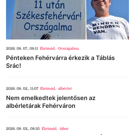
2026. 08. 07., 08:11
Életmód
,
Országalma
Pénteken Fehérvárra érkezik a Táblás
Srác!
2026. 08. 02., 11:07
Életmód
,
albérlet
Nem emelkedtek jelentősen az
albérletárak Fehérváron
2026. 08. 02., 08:35
Életmód
,
tábor