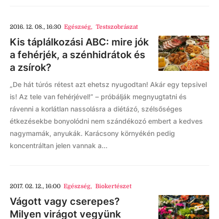
2016. 12. 08., 16:30
Egészség
,
Testszobrászat
Kis táplálkozási ABC: mire jók
a fehérjék, a szénhidrátok és
a zsírok?
„De hát túrós rétest azt ehetsz nyugodtan! Akár egy tepsivel
is! Az tele van fehérjével!” – próbálják megnyugtatni és
rávenni a korlátlan nassolásra a diétázó, szélsőséges
étkezésekbe bonyolódni nem szándékozó embert a kedves
nagymamák, anyukák. Karácsony környékén pedig
koncentráltan jelen vannak a...
2017. 02. 12., 16:00
Egészség
,
Biokertészet
Vágott vagy cserepes?
Milyen virágot vegyünk