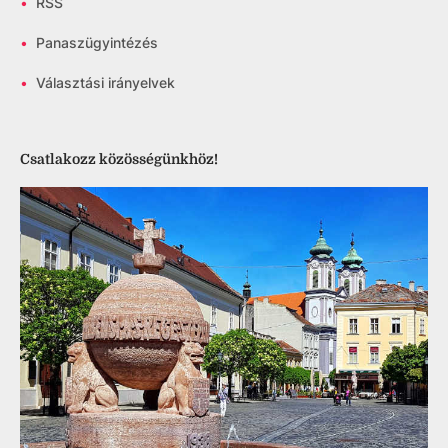
•
RSS
•
Panaszügyintézés
•
Választási irányelvek
Csatlakozz közösségünkhöz!