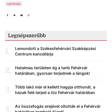
egészség
Legnépszerűbb
Lemondott a Székesfehérvári Szakképzési
1
.
Centrum kancellárja
Hatalmas területen ég a tarló Fehérvár
2
.
határában, gyorsan terjednek a lángok!
Több lakó már el kellett hagyja otthonát, a
3
.
házak felé terjed a tűz Fehérvár határában
Az összefogás erejével oltották el a Fehérvár
4
.
határában tomboló tüzet!