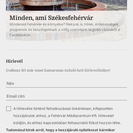
Minden, ami Székesfehérvár
Mindened Fehérvár és környéke? Nekünk is. Hírek, érdekességek,
programok és beszélgetések a világ szerintünk legjobb városáról a
Facebookon.
Hírlevél
Iratkozz fel már most hamarosan induló heti hírlevelünkre!
✓
A Hírlevélre történő feliratkozással önkéntesen, kifejezetten
hozzájárulok ahhoz, a Fehérvár Médiacentrum Kft. hírlevelet
küldjön, és ehhez kapcsolódóan felhasználói fiókot hozzon létre.
Tudomásul bírok arról, hogy a hozzájáruló nyilatkozat bármikor