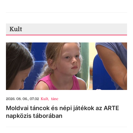
Kult
2026. 08. 06., 07:32
Kult
,
tánc
Moldvai táncok és népi játékok az ARTE
napközis táborában