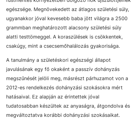
füstmentes környezetben dolgozó nők újszülöttjeinek
egészsége. Megnövekedett az átlagos születési súly,
ugyanakkor jóval kevesebb baba jött világra a 2500
grammban meghatározott alacsony születési súly
alatti testtömeggel. A koraszülések is csökkentek,
csakúgy, mint a csecsemőhalálozás gyakorisága.
A tanulmány a születéskori egészségi állapot
javulásának egy fő okaként a passzív dohányzás
megszűnését jelöli meg, másrészt párhuzamot von a
2012-es rendelkezés dohányzási szokásokra mért
hatásaival. Ez alapján az érintettek jóval
tudatosabban készültek az anyaságra, átgondolva és
megváltoztatva korábbi dohányzási szokásaikat.