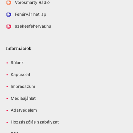
Vörösmarty Rádió
FehérVár hetilap
szekesfehervar.hu
Információk
•
Rólunk
•
Kapcsolat
•
Impresszum
•
Médiaajánlat
•
Adatvédelem
•
Hozzászólás szabályzat