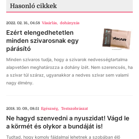
Hasonló cikkek
2022. 02. 16., 04:58
Vásárlás
,
dohányzás
Ezért elengedhetetlen
minden szivarosnak egy
párásító
Minden szivaros tudja, hogy a szivarok nedvességtartalma
alapvetően meghatározza a dohány ízét. Nem szerencsés, ha
a szivar túl száraz, ugyanakkor a nedves szivar sem valami
nagy élmény.
2018. 10. 09., 08:51
Egészség
,
Testszobrászat
Ne hagyd szenvedni a nyuszidat! Vágd le
a körmét és olykor a bundáját is!
Tudtad, hogy komoly fájdalmai lehetnek a szobában élő