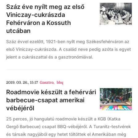
Száz éve nyílt meg az első
Viniczay-cukrászda
Fehérváron a Kossuth
utcában
Száz évvel ezelőtt, 1921-ben nyílt meg Székesfehérváron az
első Viniczay-cukrászda. A család neve pedig azóta is egyet
jelent a cukrászattal és a gasztronómiával.
2019. 03. 26., 15:17
Gasztro
,
bbq
Roadmovie készült a fehérvári
barbecue-csapat amerikai
vébéjéről
25 perces, jó hangulatú roadmovie készült a KGB (Katka
Gergő Barbecue) csapat BBQ-vébéjéről. A Turanitz-testvérek
és társaik nagyjából egy hetet töltöttek el Amerikában még