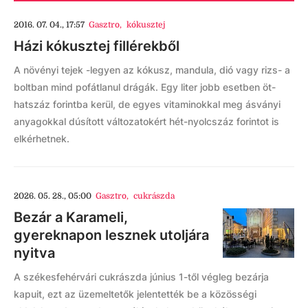
2016. 07. 04., 17:57
Gasztro
,
kókusztej
Házi kókusztej fillérekből
A növényi tejek -legyen az kókusz, mandula, dió vagy rizs- a
boltban mind pofátlanul drágák. Egy liter jobb esetben öt-
hatszáz forintba kerül, de egyes vitaminokkal meg ásványi
anyagokkal dúsított változatokért hét-nyolcszáz forintot is
elkérhetnek.
2026. 05. 28., 05:00
Gasztro
,
cukrászda
Bezár a Karameli,
gyereknapon lesznek utoljára
nyitva
A székesfehérvári cukrászda június 1-től végleg bezárja
kapuit, ezt az üzemeltetők jelentették be a közösségi