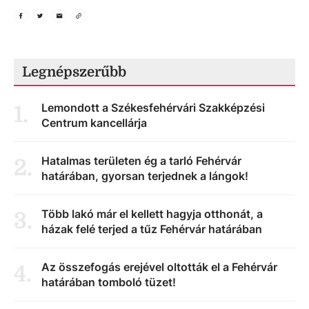
Legnépszerűbb
Lemondott a Székesfehérvári Szakképzési
1
.
Centrum kancellárja
Hatalmas területen ég a tarló Fehérvár
2
.
határában, gyorsan terjednek a lángok!
Több lakó már el kellett hagyja otthonát, a
3
.
házak felé terjed a tűz Fehérvár határában
Az összefogás erejével oltották el a Fehérvár
4
.
határában tomboló tüzet!