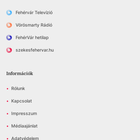
Fehérvár Televízió
Vörösmarty Rádió
FehérVár hetilap
szekesfehervar.hu
Információk
•
Rólunk
•
Kapcsolat
•
Impresszum
•
Médiaajánlat
•
Adatvédelem