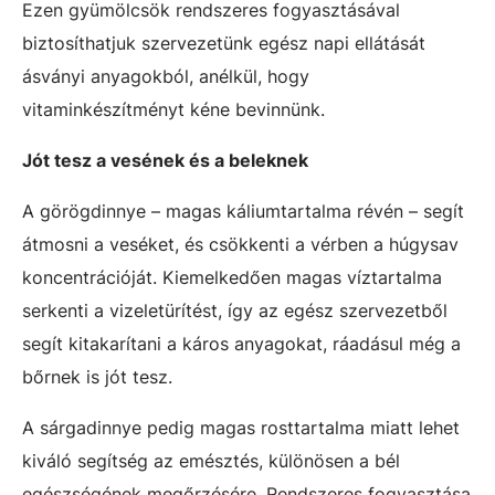
Ezen gyümölcsök rendszeres fogyasztásával
biztosíthatjuk szervezetünk egész napi ellátását
ásványi anyagokból, anélkül, hogy
vitaminkészítményt kéne bevinnünk.
Jót tesz a vesének és a beleknek
A görögdinnye – magas káliumtartalma révén – segít
átmosni a veséket, és csökkenti a vérben a húgysav
koncentrációját. Kiemelkedően magas víztartalma
serkenti a vizeletürítést, így az egész szervezetből
segít kitakarítani a káros anyagokat, ráadásul még a
bőrnek is jót tesz.
A sárgadinnye pedig magas rosttartalma miatt lehet
kiváló segítség az emésztés, különösen a bél
egészségének megőrzésére. Rendszeres fogyasztása