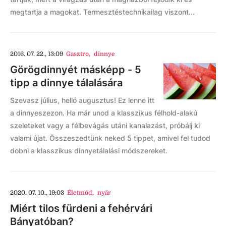
megtartja a magokat. Termesztéstechnikailag viszont...
2016. 07. 22., 13:09
Gasztro
,
dinnye
Görögdinnyét másképp - 5
tipp a dinnye tálalására
Szevasz július, helló augusztus! Ez lenne itt
a dinnyeszezon. Ha már unod a klasszikus félhold-alakú
szeleteket vagy a félbevágás utáni kanalazást, próbálj ki
valami újat. Összeszedtünk neked 5 tippet, amivel fel tudod
dobni a klasszikus dinnyetálalási módszereket.
2020. 07. 10., 19:03
Életmód
,
nyár
Miért tilos fürdeni a fehérvári
Bányatóban?