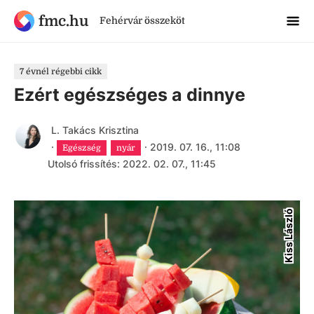
fmc.hu
Fehérvár összeköt
7 évnél régebbi cikk
Ezért egészséges a dinnye
L. Takács Krisztina
·
·
2019. 07. 16., 11:08
Egészség
nyár
Utolsó frissítés: 2022. 02. 07., 11:45
Kiss László