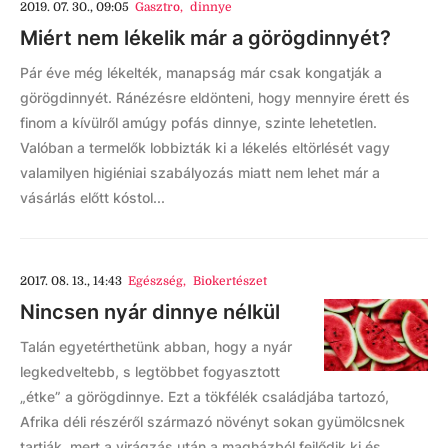
2019. 07. 30., 09:05
Gasztro
,
dinnye
Miért nem lékelik már a görögdinnyét?
Pár éve még lékelték, manapság már csak kongatják a
görögdinnyét. Ránézésre eldönteni, hogy mennyire érett és
finom a kívülről amúgy pofás dinnye, szinte lehetetlen.
Valóban a termelők lobbizták ki a lékelés eltörlését vagy
valamilyen higiéniai szabályozás miatt nem lehet már a
vásárlás előtt kóstol...
2017. 08. 13., 14:43
Egészség
,
Biokertészet
Nincsen nyár dinnye nélkül
Talán egyetérthetünk abban, hogy a nyár
legkedveltebb, s legtöbbet fogyasztott
„étke” a görögdinnye. Ezt a tökfélék családjába tartozó,
Afrika déli részéről származó növényt sokan gyümölcsnek
tartják, mert a virágzás után a magházból fejlődik ki és