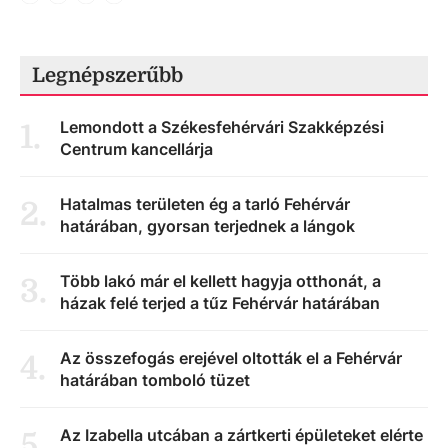
Legnépszerűbb
Lemondott a Székesfehérvári Szakképzési
1
.
Centrum kancellárja
Hatalmas területen ég a tarló Fehérvár
2
.
határában, gyorsan terjednek a lángok
Több lakó már el kellett hagyja otthonát, a
3
.
házak felé terjed a tűz Fehérvár határában
Az összefogás erejével oltották el a Fehérvár
4
.
határában tomboló tüzet
Az Izabella utcában a zártkerti épületeket elérte
5
.