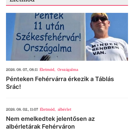
2026. 08. 07., 08:11
Életmód
,
Országalma
Pénteken Fehérvárra érkezik a Táblás
Srác!
2026. 08. 02., 11:07
Életmód
,
albérlet
Nem emelkedtek jelentősen az
albérletárak Fehérváron