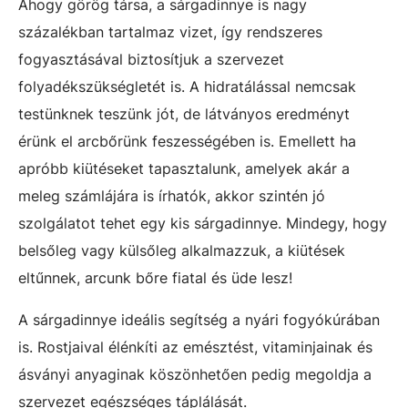
Ahogy görög társa, a sárgadinnye is nagy
százalékban tartalmaz vizet, így rendszeres
fogyasztásával biztosítjuk a szervezet
folyadékszükségletét is. A hidratálással nemcsak
testünknek teszünk jót, de látványos eredményt
érünk el arcbőrünk feszességében is. Emellett ha
apróbb kiütéseket tapasztalunk, amelyek akár a
meleg számlájára is írhatók, akkor szintén jó
szolgálatot tehet egy kis sárgadinnye. Mindegy, hogy
belsőleg vagy külsőleg alkalmazzuk, a kiütések
eltűnnek, arcunk bőre fiatal és üde lesz!
A sárgadinnye ideális segítség a nyári fogyókúrában
is. Rostjaival élénkíti az emésztést, vitaminjainak és
ásványi anyaginak köszönhetően pedig megoldja a
szervezet egészséges táplálását.