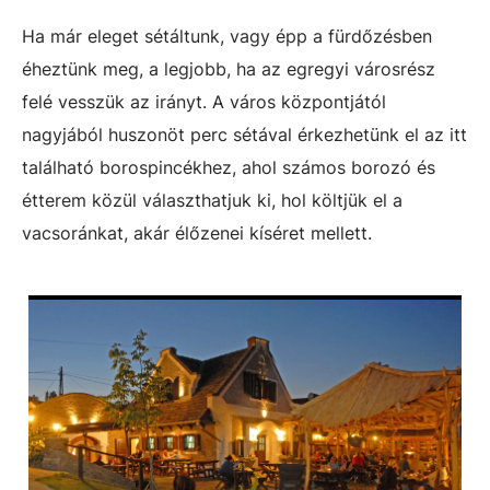
Ha már eleget sétáltunk, vagy épp a fürdőzésben
éheztünk meg, a legjobb, ha az egregyi városrész
felé vesszük az irányt. A város központjától
nagyjából huszonöt perc sétával érkezhetünk el az itt
található borospincékhez, ahol számos borozó és
étterem közül választhatjuk ki, hol költjük el a
vacsoránkat, akár élőzenei kíséret mellett.