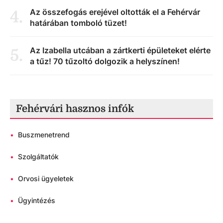
Az összefogás erejével oltották el a Fehérvár
4
.
határában tomboló tüzet!
Az Izabella utcában a zártkerti épületeket elérte
5
.
a tűz! 70 tűzoltó dolgozik a helyszínen!
Fehérvári hasznos infók
•
Buszmenetrend
•
Szolgáltatók
•
Orvosi ügyeletek
•
Ügyintézés