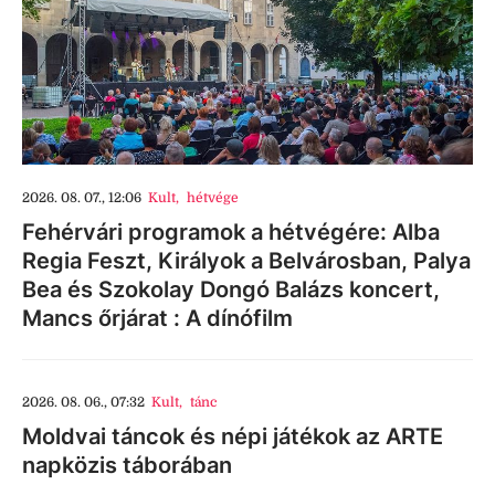
2026. 08. 07., 12:06
Kult
,
hétvége
Fehérvári programok a hétvégére: Alba
Regia Feszt, Királyok a Belvárosban, Palya
Bea és Szokolay Dongó Balázs koncert,
Mancs őrjárat : A dínófilm
2026. 08. 06., 07:32
Kult
,
tánc
Moldvai táncok és népi játékok az ARTE
napközis táborában