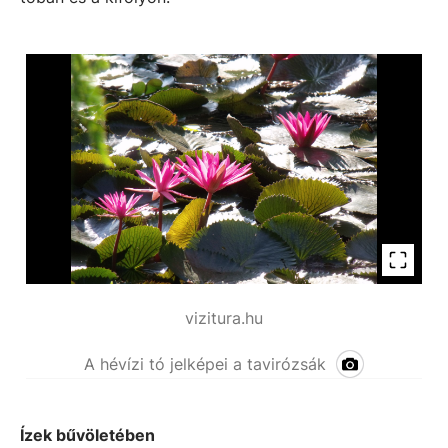
vizitura.hu
A hévízi tó jelképei a tavirózsák
Ízek bűvöletében