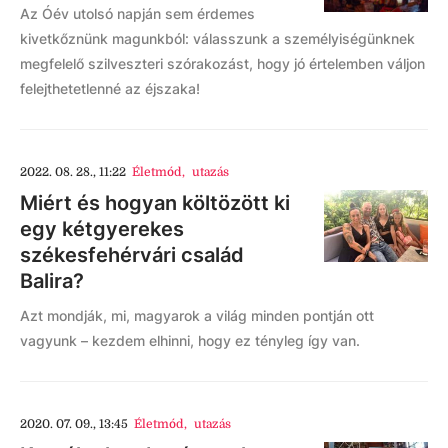
Az Óév utolsó napján sem érdemes
kivetkőznünk magunkból: válasszunk a személyiségünknek
megfelelő szilveszteri szórakozást, hogy jó értelemben váljon
felejthetetlenné az éjszaka!
2022. 08. 28., 11:22
Életmód
,
utazás
Miért és hogyan költözött ki
egy kétgyerekes
székesfehérvári család
Balira?
Azt mondják, mi, magyarok a világ minden pontján ott
vagyunk – kezdem elhinni, hogy ez tényleg így van.
2020. 07. 09., 13:45
Életmód
,
utazás