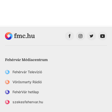
fmc.hu
Fehérvár Médiacentrum
Fehérvár Televízió
Vörösmarty Rádió
FehérVár hetilap
szekesfehervar.hu