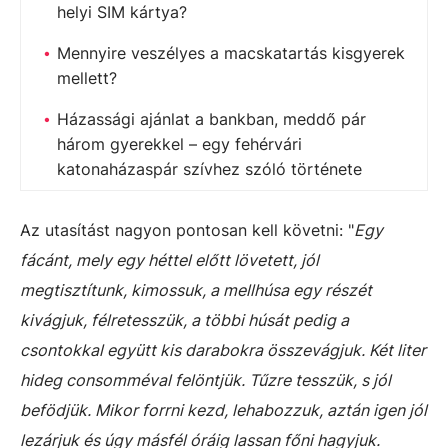
helyi SIM kártya?
Mennyire veszélyes a macskatartás kisgyerek
mellett?
Házassági ajánlat a bankban, meddő pár
három gyerekkel – egy fehérvári
katonaházaspár szívhez szóló története
Az utasítást nagyon pontosan kell követni: "
Egy
fácánt, mely egy héttel előtt lövetett, jól
megtisztítunk, kimossuk, a mellhúsa egy részét
kivágjuk, félretesszük, a többi húsát pedig a
csontokkal együtt kis darabokra összevágjuk. Két liter
hideg consomméval felöntjük. Tűzre tesszük, s jól
befödjük. Mikor forrni kezd, lehabozzuk, aztán igen jól
lezárjuk és úgy másfél óráig lassan főni hagyjuk.