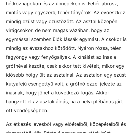
hétköznapokon és az ünnepeken is. Fehér abrosz,
mintás vagy egyszerű, fehér tányérok. Az evőeszköz
mindig ezüst vagy ezüstözött. Az asztal közepén
virágcsokor, de nem magas vázában, hogy az
egymással szemben ülők lássák egymást. A csokor is
mindig az évszakhoz kötődött. Nyáron rózsa, télen
fagyöngy vagy fenyőgallyak. A kínálást az inas a
grófnéval kezdte, csak akkor tett kivételt, mikor egy
idősebb hölgy ült az asztalnál. Az asztalon egy ezüst
kutyafejű csengettyű volt, a grófnő ezzel jelezte az
inasnak, hogy jöhet a következő fogás. Akkor
hangzott el az asztali áldás, ha a helyi plébános járt
ott vendégségben.
Az étkezés levesből vagy előételből, középételből és