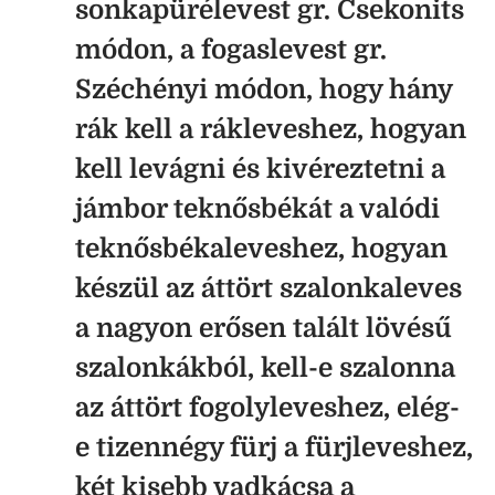
sonkapürélevest gr. Csekonits
módon, a fogaslevest gr.
Széchényi módon, hogy hány
rák kell a rákleveshez, hogyan
kell levágni és kivéreztetni a
jámbor teknősbékát a valódi
teknősbékaleveshez, hogyan
készül az áttört szalonkaleves
a nagyon erősen talált lövésű
szalonkákból, kell-e szalonna
az áttört fogolyleveshez, elég-
e tizennégy fürj a fürjleveshez,
két kisebb vadkácsa a