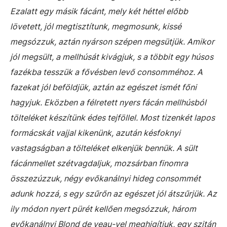
Ezalatt egy másik fácánt, mely két héttel előbb
lövetett, jól megtisztítunk, megmosunk, kissé
megsózzuk, aztán nyárson szépen megsütjük. Amikor
jól megsült, a mellhúsát kivágjuk, s a többit egy húsos
fazékba tesszük a fővésben levő consomméhoz. A
fazekat jól beföldjük, aztán az egészet ismét főni
hagyjuk. Eközben a félretett nyers fácán mellhúsból
tölteléket készítünk édes tejföllel. Most tizenkét lapos
formácskát vajjal kikenünk, azután késfoknyi
vastagságban a tölteléket elkenjük bennük. A sült
fácánmellet szétvagdaljuk, mozsárban finomra
összezúzzuk, négy evőkanálnyi hideg consommét
adunk hozzá, s egy szűrőn az egészet jól átszűrjük. Az
ily módon nyert pürét kellően megsózzuk, három
evőkanálnyi Blond de veau-vel meghigítjuk, egy szitán