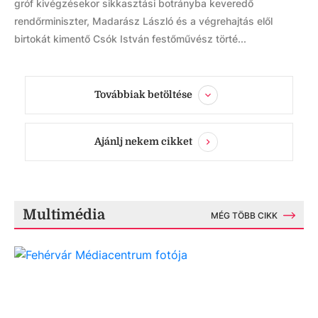
gróf kivégzésekor sikkasztási botrányba keveredő
rendőrminiszter, Madarász László és a végrehajtás elől
birtokát kimentő Csók István festőművész törté...
Továbbiak betöltése
Ajánlj nekem cikket
Multimédia
MÉG TÖBB CIKK