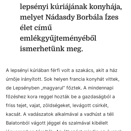
lepsényi kúriájának konyhája,
melyet Nádasdy Borbála Ízes
élet című
emlékgyűjteményéből
ismerhetünk meg.
A lepsényi kúriában férfi volt a szakács, akit a ház
úrnője irányított. Sok helyen francia konyhát vittek,
de Lepsényben „magyarul” főztek. A mindennapi
főzéshez kora reggel hozták be a gazdaságból a
friss tejet, vajat, zöldségeket, levágott csirkét,
kacsát. A vadászatok alkalmával a vadhúst a téli
Balatonból vágott jéggel és szalmával kibélelt