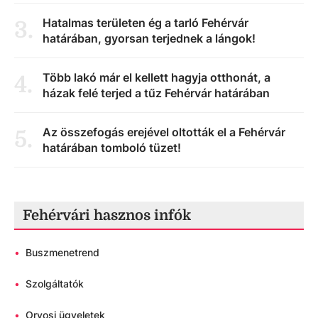
Hatalmas területen ég a tarló Fehérvár
3
.
határában, gyorsan terjednek a lángok!
Több lakó már el kellett hagyja otthonát, a
4
.
házak felé terjed a tűz Fehérvár határában
Az összefogás erejével oltották el a Fehérvár
5
.
határában tomboló tüzet!
Fehérvári hasznos infók
•
Buszmenetrend
•
Szolgáltatók
•
Orvosi ügyeletek