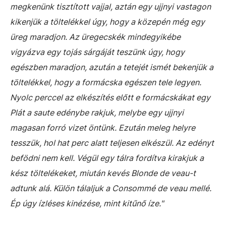
megkenünk tisztított vajjal, aztán egy ujjnyi vastagon
kikenjük a töltelékkel úgy, hogy a közepén még egy
üreg maradjon. Az üregecskék mindegyikébe
vigyázva egy tojás sárgáját teszünk úgy, hogy
egészben maradjon, azután a tetejét ismét bekenjük a
töltelékkel, hogy a formácska egészen tele legyen.
Nyolc perccel az elkészítés előtt e formácskákat egy
Plát a saute edénybe rakjuk, melybe egy ujjnyi
magasan forró vizet öntünk. Ezután meleg helyre
tesszük, hol hat perc alatt teljesen elkészül. Az edényt
befödni nem kell. Végül egy tálra fordítva kirakjuk a
kész töltelékeket, miután kevés Blonde de veau-t
adtunk alá. Külön tálaljuk a Consommé de veau mellé.
Ép úgy ízléses kinézése, mint kitűnő íze."