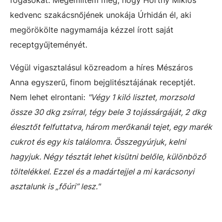
fogásokat. Megemlítem még, hogy Horthy Miklós
kedvenc szakácsnőjének unokája Úrhidán él, aki
megörökölte nagymamája kézzel írott saját
receptgyűjteményét.
Végül vigasztalásul közreadom a híres Mészáros
Anna egyszerű, finom bejglitésztájának receptjét.
Nem lehet elrontani:
"Végy 1 kiló lisztet, morzsold
össze 30 dkg zsírral, tégy bele 3 tojássárgáját, 2 dkg
élesztőt felfuttatva, három merőkanál tejet, egy marék
cukrot és egy kis találomra. Összegyúrjuk, kelni
hagyjuk. Négy tésztát lehet kisütni belőle, különböző
töltelékkel. Ezzel és a madártejjel a mi karácsonyi
asztalunk is „főúri” lesz."