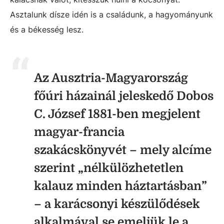
Asztalunk dísze idén is a családunk, a hagyományunk
és a békesség lesz.
Az Ausztria-Magyarország
főúri házainál jeleskedő Dobos
C. József 1881-ben megjelent
magyar-francia
szakácskönyvét – mely alcíme
szerint „nélkülözhetetlen
kalauz minden háztartásban”
– a karácsonyi készülődések
alkalmával se emeljük le a