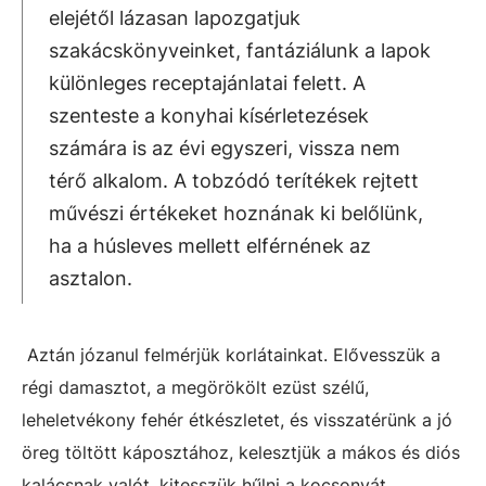
elejétől lázasan lapozgatjuk
szakácskönyveinket, fantáziálunk a lapok
különleges receptajánlatai felett. A
szenteste a konyhai kísérletezések
számára is az évi egyszeri, vissza nem
térő alkalom. A tobzódó terítékek rejtett
művészi értékeket hoznának ki belőlünk,
ha a húsleves mellett elférnének az
asztalon.
Aztán józanul felmérjük korlátainkat. Elővesszük a
régi damasztot, a megörökölt ezüst szélű,
leheletvékony fehér étkészletet, és visszatérünk a jó
öreg töltött káposztához, kelesztjük a mákos és diós
kalácsnak valót, kitesszük hűlni a kocsonyát.