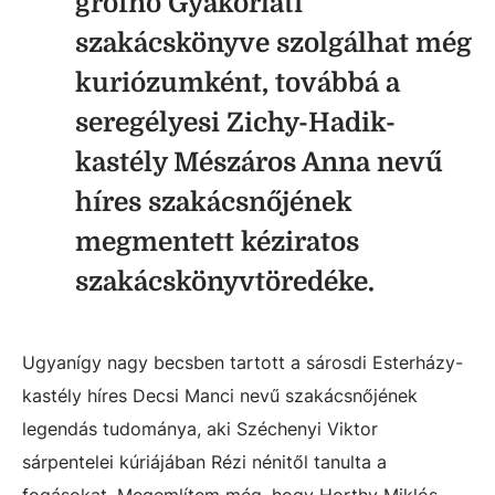
grófnő Gyakorlati
szakácskönyve szolgálhat még
kuriózumként, továbbá a
seregélyesi Zichy-Hadik-
kastély Mészáros Anna nevű
híres szakácsnőjének
megmentett kéziratos
szakácskönyvtöredéke.
Ugyanígy nagy becsben tartott a sárosdi Esterházy-
kastély híres Decsi Manci nevű szakácsnőjének
legendás tudománya, aki Széchenyi Viktor
sárpentelei kúriájában Rézi nénitől tanulta a