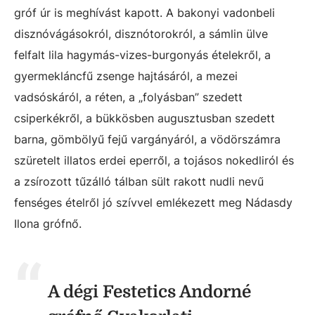
gróf úr is meghívást kapott. A bakonyi vadonbeli
disznóvágásokról, disznótorokról, a sámlin ülve
felfalt lila hagymás-vizes-burgonyás ételekről, a
gyermekláncfű zsenge hajtásáról, a mezei
vadsóskáról, a réten, a „folyásban” szedett
csiperkékről, a bükkösben augusztusban szedett
barna, gömbölyű fejű vargányáról, a vödörszámra
szüretelt illatos erdei eperről, a tojásos nokedliról és
a zsírozott tűzálló tálban sült rakott nudli nevű
fenséges ételről jó szívvel emlékezett meg Nádasdy
Ilona grófnő.
A dégi Festetics Andorné