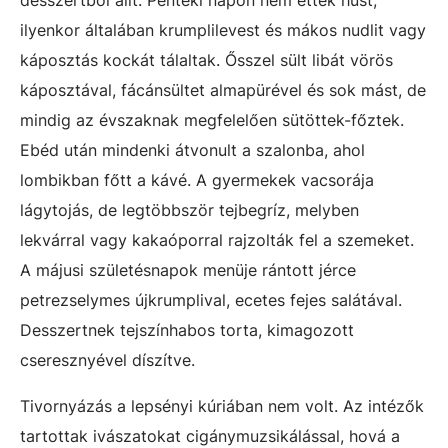
desszertből állt. Pénteki napon nem ettek húst,
ilyenkor általában krumplilevest és mákos nudlit vagy
káposztás kockát tálaltak. Ősszel sült libát vörös
káposztával, fácánsültet almapürével és sok mást, de
mindig az évszaknak megfelelően sütöttek-főztek.
Ebéd után mindenki átvonult a szalonba, ahol
lombikban főtt a kávé. A gyermekek vacsorája
lágytojás, de legtöbbször tejbegríz, melyben
lekvárral vagy kakaóporral rajzolták fel a szemeket.
A májusi születésnapok menüje rántott jérce
petrezselymes újkrumplival, ecetes fejes salátával.
Desszertnek tejszínhabos torta, kimagozott
cseresznyével díszítve.
Tivornyázás a lepsényi kúriában nem volt. Az intézők
tartottak ivászatokat cigánymuzsikálással, hová a