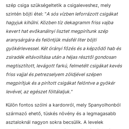
szép csiga szükségeltetik a csigaleveshez, mely
szintén böjti étel: "
A sós vízben leforrázott csigákat
hagyjuk kihűlni. Közben tíz dekagramm friss vajba
kevert hat evőkanálnyi lisztet megpirítunk szép
aranysárgára és felöntjük másfél liter böjti
gyökérlevessel. Két órányi főzés és a képződő hab és
zsiradék eltávolítása után a héjas résztől gondosan
megtisztított, levágott farkú, felmetélt csigákat kevés
friss vajjal és petrezselyem zöldjével szépen
megpirítjuk és a pirított csigákat felöntve a gyökér
levével, az egészet föltálaljuk."
Külön fontos szólni a kardonról, mely Spanyolhonból
származó ehető, tüskés növény és a legmagasabb
asztaloknál nagyon sokra becsülik. A levelek