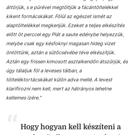
áttörjük, s e pürével megtöltjük a fácántöltelékkel
kikent formácskákat. Fölül az egészet ismét az
alaptöltelékkel megkenjük. Ezeket a teljes elkészítés
előtt öt perccel egy Plát a saute edénybe helyezzük,
melybe csak egy késfoknyi magasan hideg vizet
öntöttünk, aztán a sütőcsévébe téve elkészítjük.
Aztán egy frissen kimosott asztalkendőn átszűrjük, és
úgy tálaljuk föl a leveses tálban, a
tölteléktortácskákat külön adva mellé. A levest
klarifirozni nem kell, mert az hátrányos lehetne
kellemes ízére."
Hogy hogyan kell készíteni a