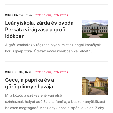
2020. 05. 24., 12:47
Történelem
,
értékeink
Leányiskola, zárda és óvoda -
Perkáta virágzása a grófi
időkben
A grófi családok virágzása olyan, mint az angol kastélyok
körüli gyep titka. Ötszáz évvel korábban kell elvetni.
2020. 10. 04., 15:26
Történelem
,
értékeink
Cece, a paprika és a
görögdinnye hazája
Mi a közös a székesfehérvári első
színháznak helyet adó Szluha família, a boszorkányüldözést
bölcsen megtagadó Meszleny János alispán, a kálozi Zichy