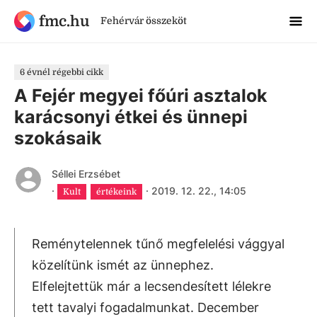
fmc.hu
Fehérvár összeköt
6 évnél régebbi cikk
A Fejér megyei főúri asztalok
karácsonyi étkei és ünnepi
szokásaik
Séllei Erzsébet
·
·
2019. 12. 22., 14:05
Kult
értékeink
Reménytelennek tűnő megfelelési vággyal
közelítünk ismét az ünnephez.
Elfelejtettük már a lecsendesített lélekre
tett tavalyi fogadalmunkat. December