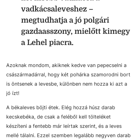
vadkácsaleveshez –
megtudhatja a jó polgári
gazdaasszony, mielőtt kimegy
a Lehel piacra.
Azoknak mondom, akiknek kedve van pepecselni a
császármadárral, hogy két pohárka szamorodni bort
is öntsenek a levesbe, különben nem hozza ki azt a
jó ízt!
A békaleves böjti étek. Elég hozzá húsz darab
kecskebéka, de csak a feléből kell tölteléket
készíteni a fentebb már leírtak szerint, és a leves
mellé tálalni. Ezzel szemben legalább negyven darab