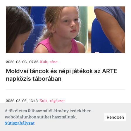
2026. 08. 06., 07:32
Kult
,
tánc
Moldvai táncok és népi játékok az ARTE
napközis táborában
2026. 08. 05., 16:43
Kult
,
régészet
Mi a teendő, ha régészeti leletet találunk a
A tökéletes felhasználói élmény érdekében
Dunában?
weboldalunkon sütiket használunk.
Rendben
Sütiszabályzat