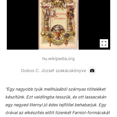
hu.wikipedia.org
Dobos C. József szakácskönyve
"Egy nagyobb tyúk mellhúsából szárnyas tölteléket
készítünk. Ezt veidlingba tesszük, és ott lassacskán
egy negyed liternyi jó édes tejföllel behabarjuk. Egy
órával az elkészítés előtt tizenkét Farniol-formácskát