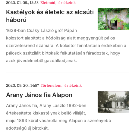
2020. 01. 05., 12:53
Életmód
,
értékeink
Kastélyok és életek: az alcsúti
háború
1638-ban Csáky László gróf Pápán
kolostort alapított a hódoltság alatt meggyengült pálos
szerzetesrend számára. A kolostor fenntartása érdekében a
pálosok szétzilált birtokaik felkutatásán fáradoztak, hogy
azok jövedelméből gazdálkodjanak.
2020. 09. 20., 14:57
Történelem
,
értékeink
Arany János fia Alapon
Arany János fia, Arany László 1892-ben
értékesítette kiskastélynak beillő villáját,
majd 1893 körül vásárolta meg Alapon a szerényebb
adottságú új birtokát.