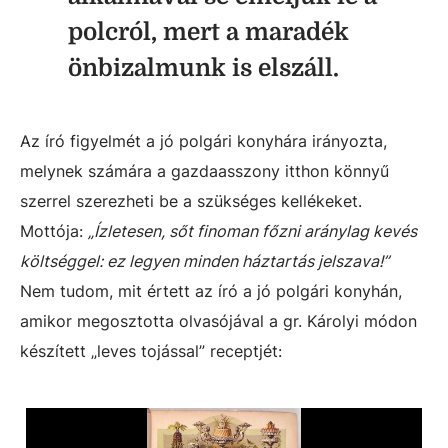
polcról, mert a maradék
önbizalmunk is elszáll.
Az író figyelmét a jó polgári konyhára irányozta,
melynek számára a gazdaasszony itthon könnyű
szerrel szerezheti be a szükséges kellékeket.
Mottója:
„Ízletesen, sőt finoman főzni aránylag kevés
költséggel: ez legyen minden háztartás jelszava!”
Nem tudom, mit értett az író a jó polgári konyhán,
amikor megosztotta olvasójával a gr. Károlyi módon
készített „leves tojással” receptjét: