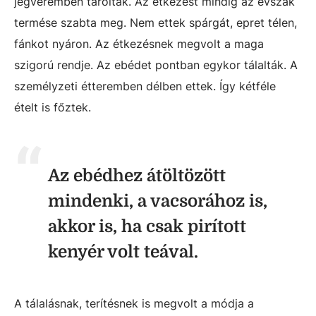
jégveremben tárolták. Az étkezést mindig az évszak
termése szabta meg. Nem ettek spárgát, epret télen,
fánkot nyáron. Az étkezésnek megvolt a maga
szigorú rendje. Az ebédet pontban egykor tálalták. A
személyzeti étteremben délben ettek. Így kétféle
ételt is főztek.
Az ebédhez átöltözött
mindenki, a vacsorához is,
akkor is, ha csak pirított
kenyér volt teával.
A tálalásnak, terítésnek is megvolt a módja a