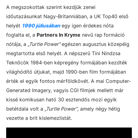
A megszokottak szerint kezdjük zenei
időutazásunkat Nagy-Britanniában, a UK Top40 első
helyét
1990 júliusában
egy igen érdekes nóta
foglalta el, a
Partners In Kryme
nevű rap formáció
nótája, a
„Turtle Power”
egészen augusztus közepéig
megtartotta első helyét. A népszerű Tini Nindzsa
Teknőcök 1984-ben képregény formájában kezdték
világhódító útjukat, majd 1990-ben film formájában
érték el egyik fontos mérföldkövét. A mai Computer-
Generated Imagery, vagyis CGI filmjek mellett már
kissé komikusan ható 30 esztendős mozi egyik
betétdala volt a
„Turtle Power”
, amely négy hétig
vezette a brit kislemezlistát.