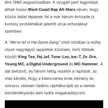
élre 1990 augusztusában. A nyugati part legjobbjai
álltak össze
West Coast Rap All-Stars
néven, hogy
közös dallal lépjenek fel a már három évtizede is
komoly problémákat jelentő utcai erőszakkal
szemben.
A
"We're All in the Same Gang"
című nótában a műfaj
olyan nagyágyúi rappeltek közösen, mint többek
között
King Tee, Fej Jef, Tone-Loc, Ice-T, Dr. Dre,
Young MC, a Digital Underground
és
MC Hammer
. A
dal befutott, és három hétig vezette a raplistát, az
más kérdés, hogy a kilencvenes évek kemény és
sokszor véresen halálos rapháborúját ez a nemes
kezdeményezés sem tudta megakadályozni.