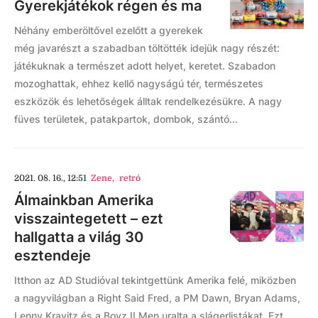
Gyerekjátékok régen és ma
Néhány emberöltővel ezelőtt a gyerekek
még javarészt a szabadban töltötték idejük nagy részét:
játékuknak a természet adott helyet, keretet. Szabadon
mozoghattak, ehhez kellő nagyságú tér, természetes
eszközök és lehetőségek álltak rendelkezésükre. A nagy
füves területek, patakpartok, dombok, szántó...
2021. 08. 16., 12:51
Zene
,
retró
Álmainkban Amerika
visszaintegetett – ezt
hallgatta a világ 30
esztendeje
Itthon az AD Studióval tekintgettünk Amerika felé, miközben
a nagyvilágban a Right Said Fred, a PM Dawn, Bryan Adams,
Lenny Kravitz és a Boyz II Men uralta a slágerlistákat. Ezt