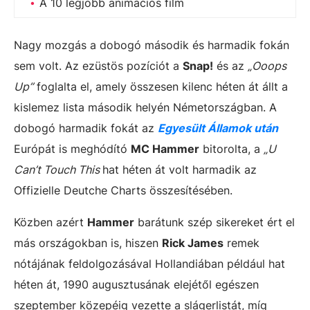
A 10 legjobb animációs film
Nagy mozgás a dobogó második és harmadik fokán
sem volt. Az ezüstös pozíciót a
Snap!
és az
„Ooops
Up”
foglalta el, amely összesen kilenc héten át állt a
kislemez lista második helyén Németországban. A
dobogó harmadik fokát az
Egyesült Államok után
Európát is meghódító
MC Hammer
bitorolta, a
„U
Can’t Touch This
hat héten át volt harmadik az
Offizielle Deutche Charts összesítésében.
Közben azért
Hammer
barátunk szép sikereket ért el
más országokban is, hiszen
Rick James
remek
nótájának feldolgozásával Hollandiában például hat
héten át, 1990 augusztusának elejétől egészen
szeptember közepéig vezette a slágerlistát, míg