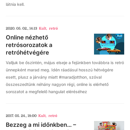
látnia kell.
2020. 05. 02., 14:13
Kult
,
retró
Online nézhető
retrósorozatok a
retróhétvégére
Valljuk be őszintén, május elseje a fejünkben továbbra is retró
ünnepként marad meg. Idén ráadásul hosszú hétvégére
esett, plusz a járvány miatt #maradjotthon, szóval
összeszedtünk néhány nagyon régi, online is elérhető
sorozatot a megfelelő hangulat eléréséhez
2017. 05. 24., 18:00
Kult
,
retró
Bezzeg a mi időnkben… –