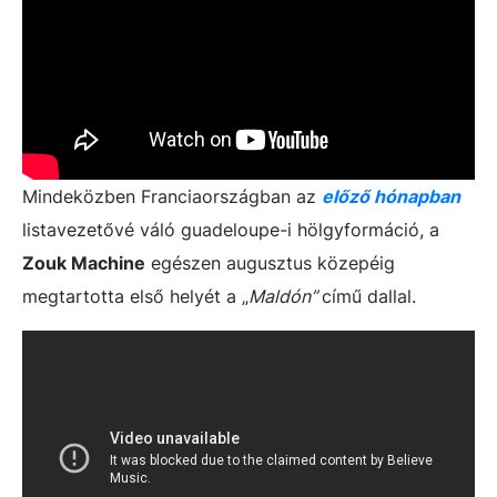
Mindeközben Franciaországban az
előző hónapban
listavezetővé váló guadeloupe-i hölgyformáció, a
Zouk Machine
egészen augusztus közepéig
megtartotta első helyét a „
Maldón”
című dallal.