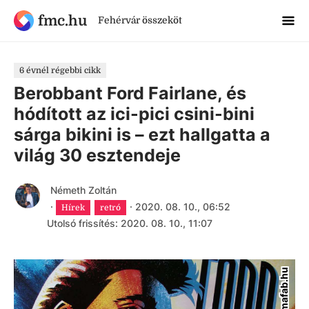
fmc.hu
Fehérvár összeköt
6 évnél régebbi cikk
Berobbant Ford Fairlane, és
hódított az ici-pici csini-bini
sárga bikini is – ezt hallgatta a
világ 30 esztendeje
Németh Zoltán
·
·
2020. 08. 10., 06:52
Hírek
retró
Utolsó frissítés: 2020. 08. 10., 11:07
mafab.hu