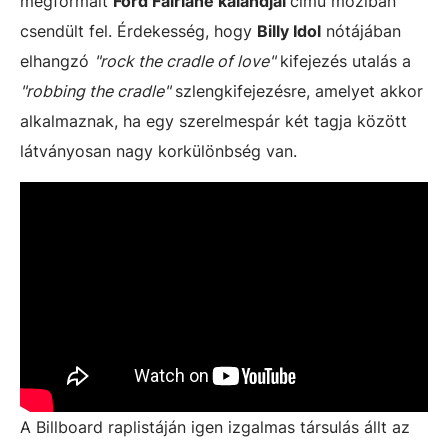
megformált
Ford Fairlane kalandjai
című moziban
csendült fel. Érdekesség, hogy
Billy Idol
nótájában
elhangzó
"rock the cradle of love"
kifejezés utalás a
"robbing the cradle"
szlengkifejezésre, amelyet akkor
alkalmaznak, ha egy szerelmespár két tagja között
látványosan nagy korkülönbség van.
A Billboard raplistáján igen izgalmas társulás állt az