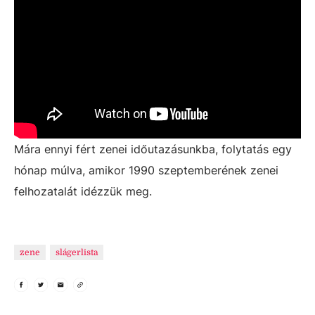
Mára ennyi fért zenei időutazásunkba, folytatás egy
hónap múlva, amikor 1990 szeptemberének zenei
felhozatalát idézzük meg.
zene
slágerlista