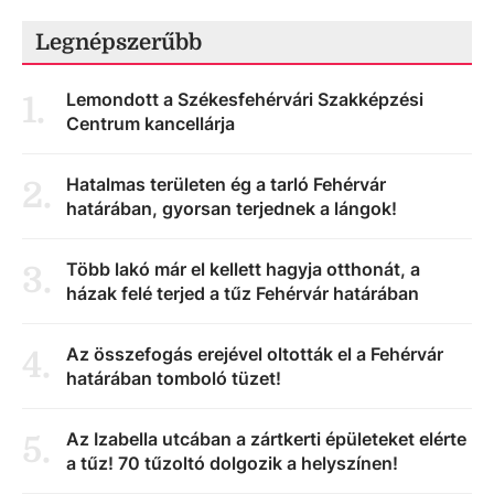
Legnépszerűbb
Lemondott a Székesfehérvári Szakképzési
1
.
Centrum kancellárja
Hatalmas területen ég a tarló Fehérvár
2
.
határában, gyorsan terjednek a lángok!
Több lakó már el kellett hagyja otthonát, a
3
.
házak felé terjed a tűz Fehérvár határában
Az összefogás erejével oltották el a Fehérvár
4
.
határában tomboló tüzet!
Az Izabella utcában a zártkerti épületeket elérte
5
.
a tűz! 70 tűzoltó dolgozik a helyszínen!