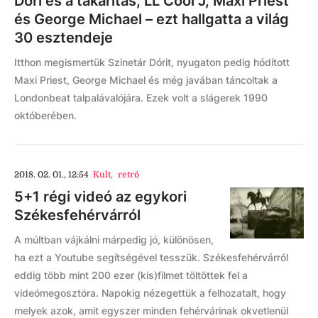
Dóri és a takarítás, LL Cool J, Maxi Priest
és George Michael – ezt hallgatta a világ
30 esztendeje
Itthon megismertük Szinetár Dórit, nyugaton pedig hódított
Maxi Priest, George Michael és még javában táncoltak a
Londonbeat talpalávalójára. Ezek volt a slágerek 1990
októberében.
2018. 02. 01., 12:54
Kult
,
retró
5+1 régi videó az egykori
Székesfehérvárról
A múltban vájkálni márpedig jó, különösen,
ha ezt a Youtube segítségével tesszük. Székesfehérvárról
eddig több mint 200 ezer (kis)filmet töltöttek fel a
videómegosztóra. Napokig nézegettük a felhozatalt, hogy
melyek azok, amit egyszer minden fehérvárinak okvetlenül