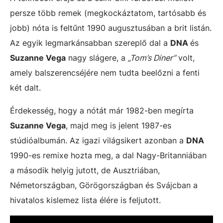
persze több remek (megkockáztatom, tartósabb és
jobb) nóta is feltűnt 1990 augusztusában a brit listán.
Az egyik legmarkánsabban szereplő dal a
DNA
és
Suzanne Vega
nagy slágere, a
„Tom’s Diner”
volt,
amely balszerencséjére nem tudta beelőzni a fenti
két dalt.
Érdekesség, hogy a nótát már 1982-ben megírta
Suzanne Vega
, majd meg is jelent 1987-es
stúdióalbumán. Az igazi világsikert azonban a
DNA
1990-es remixe hozta meg, a dal Nagy-Britanniában
a második helyig jutott, de Ausztriában,
Németországban, Görögországban és Svájcban a
hivatalos kislemez lista élére is feljutott.