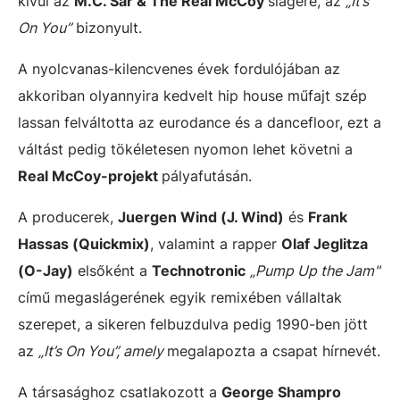
kívül az
M.C. Sar & The Real McCoy
slágere, az
„It’s
On You”
bizonyult.
A nyolcvanas-kilencvenes évek fordulójában az
akkoriban olyannyira kedvelt hip house műfajt szép
lassan felváltotta az eurodance és a dancefloor, ezt a
váltást pedig tökéletesen nyomon lehet követni a
Real McCoy-projekt
pályafutásán.
A producerek,
Juergen Wind (J. Wind)
és
Frank
Hassas (Quickmix)
, valamint a rapper
Olaf Jeglitza
(O-Jay)
elsőként a
Technotronic
„Pump Up the Jam"
című megaslágerének egyik remixében vállaltak
szerepet, a sikeren felbuzdulva pedig 1990-ben jött
az
„It’s On You”, amely
megalapozta a csapat hírnevét.
A társasághoz csatlakozott a
George Shampro