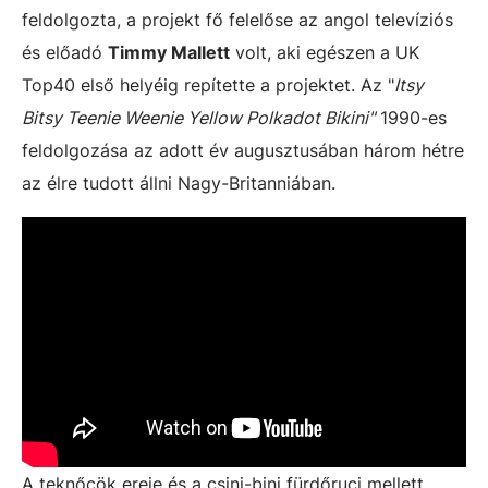
feldolgozta, a projekt fő felelőse az angol televíziós
és előadó
Timmy Mallett
volt, aki egészen a UK
Top40 első helyéig repítette a projektet. Az "
Itsy
Bitsy Teenie Weenie Yellow Polkadot Bikini"
1990-es
feldolgozása az adott év augusztusában három hétre
az élre tudott állni Nagy-Britanniában.
A teknőcök ereje és a csini-bini fürdőruci mellett