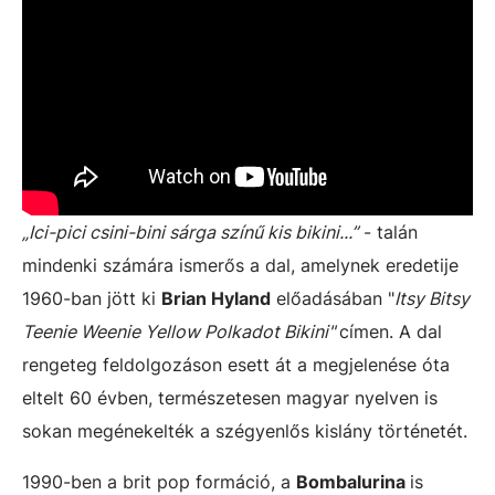
„Ici-pici csini-bini sárga színű kis bikini...”
- talán
mindenki számára ismerős a dal, amelynek eredetije
1960-ban jött ki
Brian Hyland
előadásában "
Itsy Bitsy
Teenie Weenie Yellow Polkadot Bikini"
címen. A dal
rengeteg feldolgozáson esett át a megjelenése óta
eltelt 60 évben, természetesen magyar nyelven is
sokan megénekelték a szégyenlős kislány történetét.
1990-ben a brit pop formáció, a
Bombalurina
is