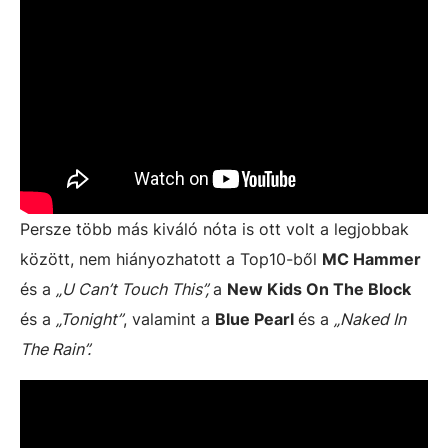
Persze több más kiváló nóta is ott volt a legjobbak
között, nem hiányozhatott a Top10-ből
MC Hammer
és a
„U Can’t Touch This”,
a
New Kids On The Block
és a
„Tonight”
, valamint a
Blue Pearl
és a
„Naked In
The Rain”.