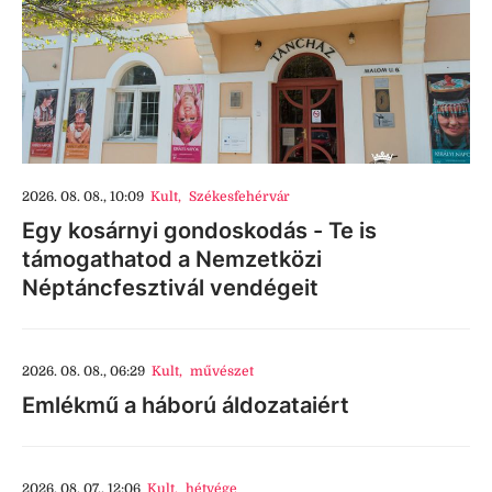
2026. 08. 08., 10:09
Kult
,
Székesfehérvár
Egy kosárnyi gondoskodás - Te is
támogathatod a Nemzetközi
Néptáncfesztivál vendégeit
2026. 08. 08., 06:29
Kult
,
művészet
Emlékmű a háború áldozataiért
2026. 08. 07., 12:06
Kult
,
hétvége