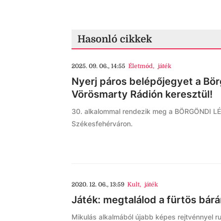
Hasonló cikkek
2025. 09. 06., 14:55
Életmód
,
játék
Nyerj páros belépőjegyet a Bör
Vörösmarty Rádión keresztül!
30. alkalommal rendezik meg a BÖRGÖNDI L
Székesfehérváron.
2020. 12. 06., 13:59
Kult
,
játék
Játék: megtalálod a fürtös bár
Mikulás alkalmából újabb képes rejtvénnyel ru