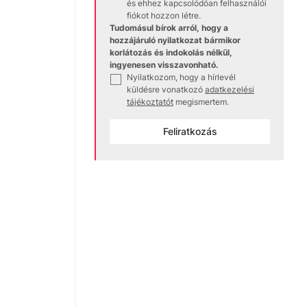
és ehhez kapcsolódóan felhasználói
fiókot hozzon létre.
Tudomásul bírok arról, hogy a
hozzájáruló nyilatkozat bármikor
korlátozás és indokolás nélkül,
ingyenesen visszavonható.
Nyilatkozom, hogy a hírlevél
✓
küldésre vonatkozó
adatkezelési
tájékoztatót
megismertem.
Feliratkozás