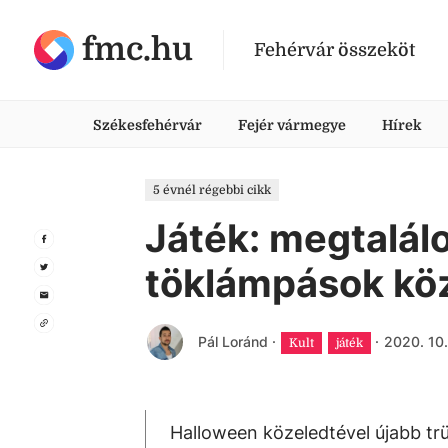
fmc.hu
Fehérvár összeköt
Székesfehérvár
Fejér vármegye
Hírek
5 évnél régebbi cikk
Játék: megtalálo
töklámpások kö
Pál Loránd
·
·
2020. 10.
Kult
játék
Halloween közeledtével újabb trü