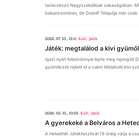
tanácskozó Nagyszakállúak sokaságában. Mit
bakancsomban, de Dudolf Télapója már csak il
2022. 07. 10., 13:11
Kult
,
játék
Játék: megtalálod a kivi gyümö
Igazi nyári feladvánnyal lepte meg rajongóit Du
gyümölcsöt rejtett el a cukin tébláboló kivi s
2026. 05. 31., 10:05
Kult
,
játék
A gyerekeké a Belváros a Heted
A Hetedhét Játékfesztivál 19 óráig várja a c