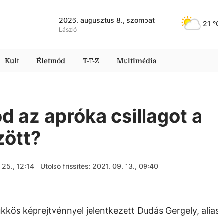
2026. augusztus 8., szombat
21
 °
László
Kult
Életmód
T-T-Z
Multimédia
d az apróka csillagot a
zött?
 25., 12:14
Utolsó frissítés: 2021. 09. 13., 09:40
kkös képrejtvénnyel jelentkezett Dudás Gergely, alia