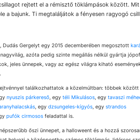
csillagot rejtett el a rémisztő töklámpások között. Mit
 a bajunk. Ti megtaláljátok a fényesen ragyogó csil
t, Dudás Gergelyt egy 2015 decemberében megosztott
kar
nagyvilág, azóta pedig szinte megállás nélkül gyártja jópo
kok, jeles ünnepek, vagy az egész világra kiható eseménye
.
jtvénnyel találkozhattatok a közelmúltban: többek között
egy
nyuszis párkereső
, egy
téli Mikulásos
, egy
tavaszi méhe
aranyhalacskás
, egy
dzsungeles-kígyós
, egy
strandos
egy
pufók cirmosos
feladattal is.
gnépszerűbb őszi ünnepet, a halloweent és a hozzá szorosa
t helyezi a középpontba: számos töklámpás, lidérces sze