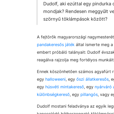
Dudolf, aki ezúttal egy pindurka 
mondjak? Rendesen meggyűlt vele
szörnyű töklámpások között?
A fejtörők magyarországi nagymesteré
pandakeresős játék
által ismerte meg a 
embert próbáló talányait: Dudolf évsza
reagálva rajzolja meg fortélyos munkáit
Ennek köszönhetően számos agyafúrt re
egy
halloweeni
, egy
őszi állatkeresős
, 
egy
húsvéti mintakereső
, egy
nyárváró 
különbségkereső
, egy
pillangós
, vagy 
Dudolf mostani feladványa az egyik le
kapcsolódó hátborzongató töklámpásoka