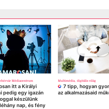
ehérvár Médiacentrum
Multimédia
,
digitális világ
san itt a Királyi
7 tipp, hogyan gyor
i pedig egy igazán
az alkalmazásaid mű
loggal készülünk
Néhány nap, és fény