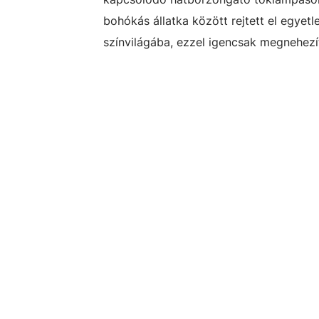
bohókás állatka között rejtett el egyet
színvilágába, ezzel igencsak megnehezí