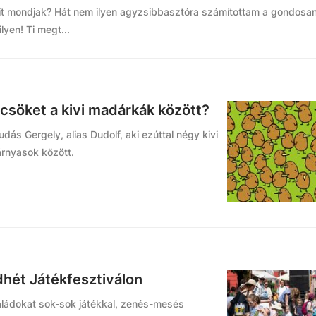
 mondjak? Hát nem ilyen agyzsibbasztóra számítottam a gondosan
yen! Ti megt...
lcsöket a kivi madárkák között?
dás Gergely, alias Dudolf, aki ezúttal négy kivi
zárnyasok között.
hét Játékfesztiválon
saládokat sok-sok játékkal, zenés-mesés