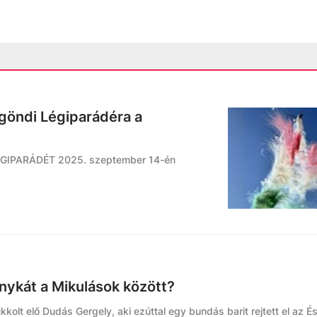
göndi Légiparádéra a
ÉGIPARÁDÉT 2025. szeptember 14-én
ánykát a Mikulások között?
kkolt elő Dudás Gergely, aki ezúttal egy bundás barit rejtett el az É