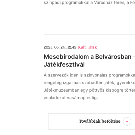
színpadi programokkal a Városház téren, a 
2025. 05. 24., 12:45
Kult
,
játék
Mesebirodalom a Belvárosban –
Játékfesztivál
A szervezők idén is színvonalas programokkal
rengeteg izgalmas szabadtéri játék, gyerekk
Játékmúzeumban egy pöttyös kisbögre történ
családokat vasárnap estig.
Továbbiak betöltése