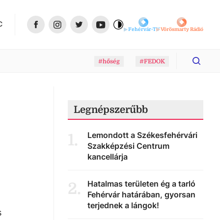
C
Fehérvár-TV
Vörösmarty Rádió
#hőség
#FEDOK
Legnépszerűbb
Lemondott a Székesfehérvári
1
.
Szakképzési Centrum
kancellárja
Hatalmas területen ég a tarló
2
.
Fehérvár határában, gyorsan
terjednek a lángok!
s