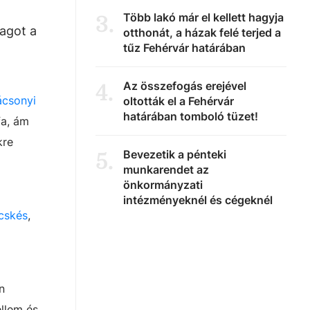
Több lakó már el kellett hagyja
3
.
lagot a
otthonát, a házak felé terjed a
tűz Fehérvár határában
Az összefogás erejével
4
.
ácsonyi
oltották el a Fehérvár
határában tomboló tüzet!
fa, ám
kre
Bevezetik a pénteki
5
.
munkarendet az
önkormányzati
intézményeknél és cégeknél
cskés
,
n
llem és