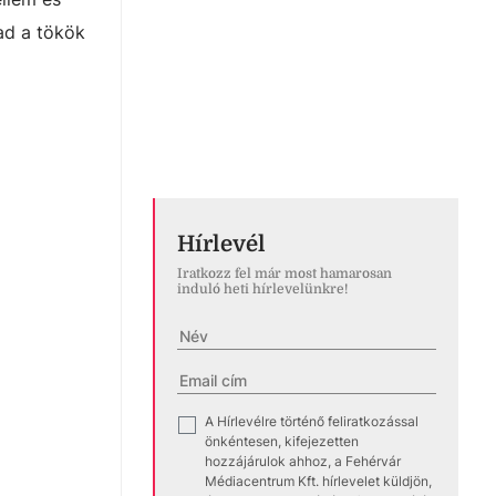
vad a tökök
Hírlevél
Iratkozz fel már most hamarosan
induló heti hírlevelünkre!
A Hírlevélre történő feliratkozással
✓
önkéntesen, kifejezetten
hozzájárulok ahhoz, a Fehérvár
Médiacentrum Kft. hírlevelet küldjön,