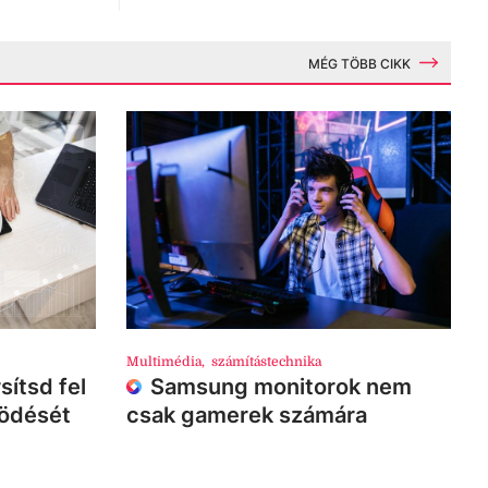
MÉG TÖBB CIKK
Multimédia
,
számítástechnika
sítsd fel
Samsung monitorok nem
ködését
csak gamerek számára