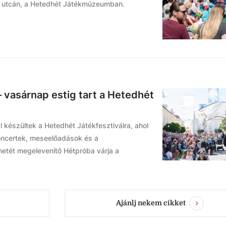
Fő utcán, a Hetedhét Játékmúzeumban.
 vasárnap estig tart a Hetedhét
 készültek a Hetedhét Játékfesztiválra, ahol
oncertek, meseelőadások és a
etét megelevenítő Hétpróba várja a
Ajánlj nekem cikket