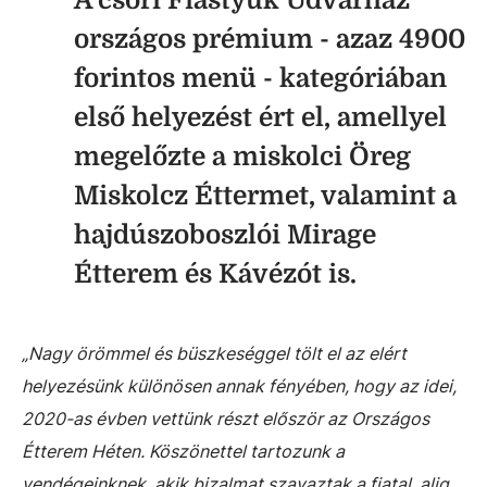
A csóri Fiastyúk Udvarház
országos prémium - azaz 4900
forintos menü - kategóriában
első helyezést ért el, amellyel
megelőzte a miskolci Öreg
Miskolcz Éttermet, valamint a
hajdúszoboszlói Mirage
Étterem és Kávézót is.
„Nagy örömmel és büszkeséggel tölt el az elért
helyezésünk különösen annak fényében, hogy az idei,
2020-as évben vettünk részt először az Országos
Étterem Héten. Köszönettel tartozunk a
vendégeinknek, akik bizalmat szavaztak a fiatal, alig