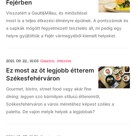
Fejérben
Visszatért a Gault&Millau, és minősítései
most is a teljes étkezési élményre épülnek. A pontszámok és
a sapkák mögött fegyelmezett tesztelés áll, mi pedig egy
helyre gyűjtöttük a Fejér vármegyéből kiemelt helyeket.
2021. 09. 22., 16:03
Gasztro
,
étterem
Ez most az öt legjobb étterem
Székesfehérváron
Gourmet, bistro, street food vagy akár fine
dining: legyen szó bármilyen stílusú étteremről,
Székesfehérváron a város méretéhez képest széles a
paletta. De vajon melyik helyek a legjobbak?