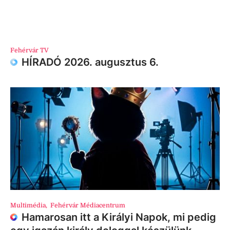
Fehérvár TV
HÍRADÓ 2026. augusztus 6.
Multimédia
,
Fehérvár Médiacentrum
Hamarosan itt a Királyi Napok, mi pedig