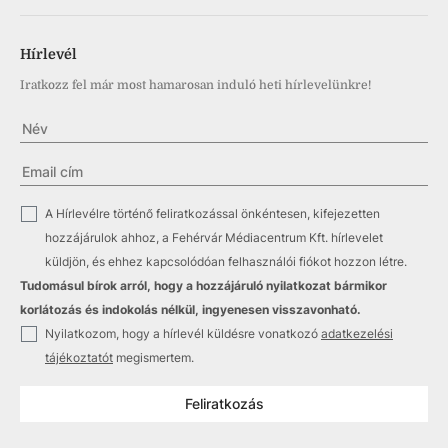
Hírlevél
Iratkozz fel már most hamarosan induló heti hírlevelünkre!
✓
A Hírlevélre történő feliratkozással önkéntesen, kifejezetten
hozzájárulok ahhoz, a Fehérvár Médiacentrum Kft. hírlevelet
küldjön, és ehhez kapcsolódóan felhasználói fiókot hozzon létre.
Tudomásul bírok arról, hogy a hozzájáruló nyilatkozat bármikor
korlátozás és indokolás nélkül, ingyenesen visszavonható.
✓
Nyilatkozom, hogy a hírlevél küldésre vonatkozó
adatkezelési
tájékoztatót
megismertem.
Feliratkozás