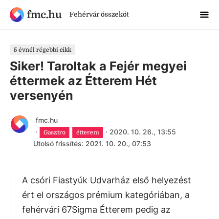
fmc.hu
Fehérvár összeköt
5 évnél régebbi cikk
Siker! Taroltak a Fejér megyei
éttermek az Étterem Hét
versenyén
fmc.hu
·
·
2020. 10. 26., 13:55
Gasztro
étterem
Utolsó frissítés: 2021. 10. 20., 07:53
A csóri Fiastyúk Udvarház első helyezést
ért el országos prémium kategóriában, a
fehérvári 67Sigma Étterem pedig az