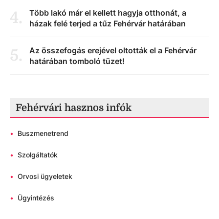
Több lakó már el kellett hagyja otthonát, a
4
.
házak felé terjed a tűz Fehérvár határában
Az összefogás erejével oltották el a Fehérvár
5
.
határában tomboló tüzet!
Fehérvári hasznos infók
•
Buszmenetrend
•
Szolgáltatók
•
Orvosi ügyeletek
•
Ügyintézés