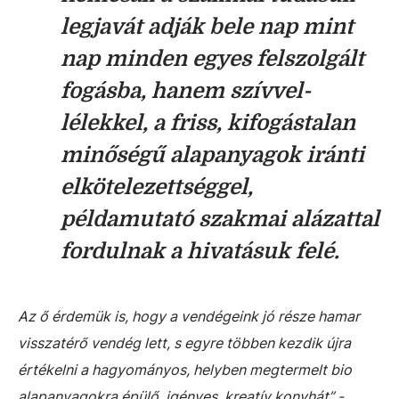
legjavát adják bele nap mint
nap minden egyes felszolgált
fogásba, hanem szívvel-
lélekkel, a friss, kifogástalan
minőségű alapanyagok iránti
elkötelezettséggel,
példamutató szakmai alázattal
fordulnak a hivatásuk felé.
Az ő érdemük is, hogy a vendégeink jó része hamar
visszatérő vendég lett, s egyre többen kezdik újra
értékelni a hagyományos, helyben megtermelt bio
alapanyagokra épülő, igényes, kreatív konyhát” -