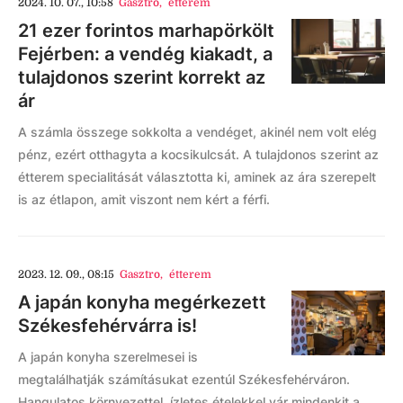
2024. 10. 07., 10:58
Gasztro
,
étterem
21 ezer forintos marhapörkölt
Fejérben: a vendég kiakadt, a
tulajdonos szerint korrekt az
ár
A számla összege sokkolta a vendéget, akinél nem volt elég
pénz, ezért otthagyta a kocsikulcsát. A tulajdonos szerint az
étterem specialitását választotta ki, aminek az ára szerepelt
is az étlapon, amit viszont nem kért a férfi.
2023. 12. 09., 08:15
Gasztro
,
étterem
A japán konyha megérkezett
Székesfehérvárra is!
A japán konyha szerelmesei is
megtalálhatják számításukat ezentúl Székesfehérváron.
Hangulatos környezettel, ízletes ételekkel vár mindenkit a