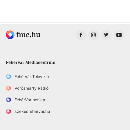
fmc.hu
Fehérvár Médiacentrum
Fehérvár Televízió
Vörösmarty Rádió
FehérVár hetilap
szekesfehervar.hu