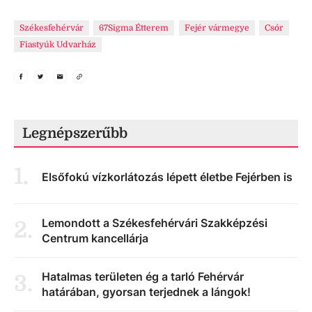
Székesfehérvár
67Sigma Étterem
Fejér vármegye
Csór
Fiastyúk Udvarház
Legnépszerűbb
1
.
Elsőfokú vízkorlátozás lépett életbe Fejérben is
Lemondott a Székesfehérvári Szakképzési
2
.
Centrum kancellárja
Hatalmas területen ég a tarló Fehérvár
3
.
határában, gyorsan terjednek a lángok!