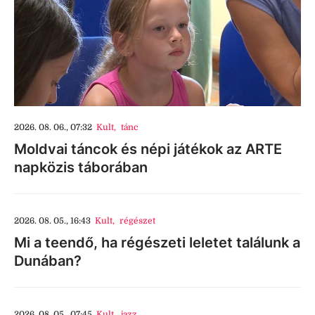
2026. 08. 06., 07:32
Kult
,
tánc
Moldvai táncok és népi játékok az ARTE
napközis táborában
2026. 08. 05., 16:43
Kult
,
régészet
Mi a teendő, ha régészeti leletet találunk a
Dunában?
2026. 08. 05., 07:45
Kult
,
jazz