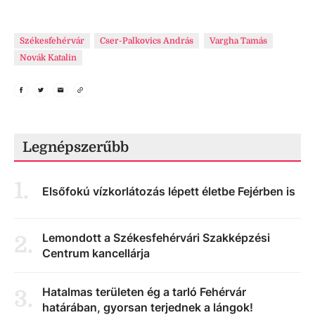
Székesfehérvár
Cser-Palkovics András
Vargha Tamás
Novák Katalin
Legnépszerűbb
1
.
Elsőfokú vízkorlátozás lépett életbe Fejérben is
Lemondott a Székesfehérvári Szakképzési
2
.
Centrum kancellárja
Hatalmas területen ég a tarló Fehérvár
3
.
határában, gyorsan terjednek a lángok!