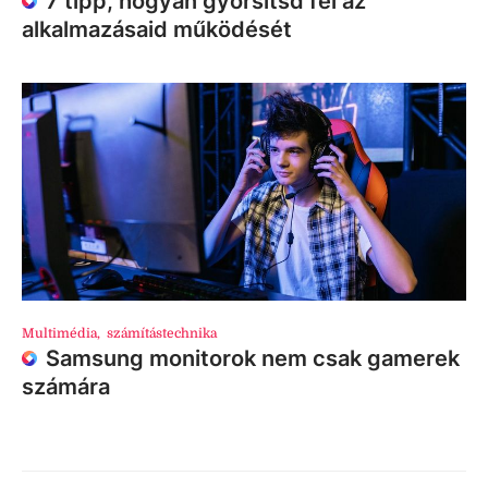
7 tipp, hogyan gyorsítsd fel az
alkalmazásaid működését
Multimédia
,
számítástechnika
Samsung monitorok nem csak gamerek
számára