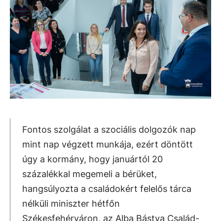
Fontos szolgálat a szociális dolgozók nap
mint nap végzett munkája, ezért döntött
úgy a kormány, hogy januártól 20
százalékkal megemeli a bérüket,
hangsúlyozta a családokért felelős tárca
nélküli miniszter hétfőn
Székesfehérváron, az Alba Bástya Család-