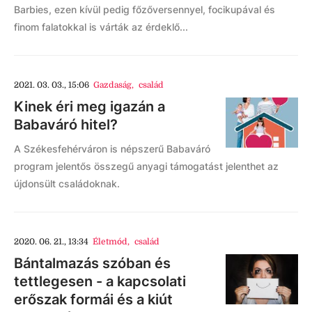
Barbies, ezen kívül pedig főzőversennyel, focikupával és
finom falatokkal is várták az érdeklő...
2021. 03. 03., 15:06
Gazdaság
,
család
Kinek éri meg igazán a
Babaváró hitel?
A Székesfehérváron is népszerű Babaváró
program jelentős összegű anyagi támogatást jelenthet az
újdonsült családoknak.
2020. 06. 21., 13:34
Életmód
,
család
Bántalmazás szóban és
tettlegesen - a kapcsolati
erőszak formái és a kiút