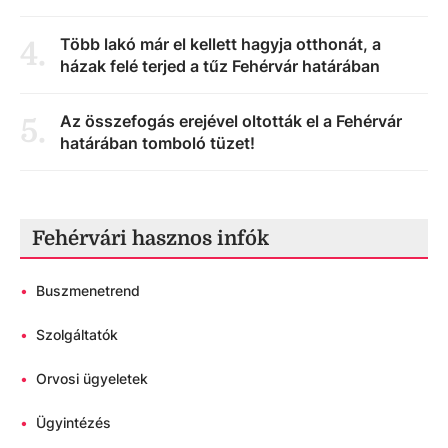
Több lakó már el kellett hagyja otthonát, a
4
.
házak felé terjed a tűz Fehérvár határában
Az összefogás erejével oltották el a Fehérvár
5
.
határában tomboló tüzet!
Fehérvári hasznos infók
•
Buszmenetrend
•
Szolgáltatók
•
Orvosi ügyeletek
•
Ügyintézés