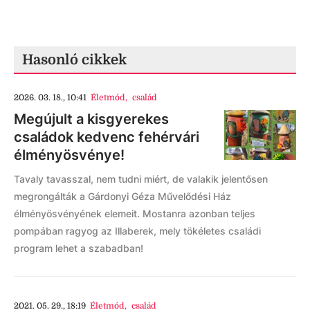
Hasonló cikkek
2026. 03. 18., 10:41
Életmód
,
család
Megújult a kisgyerekes
családok kedvenc fehérvári
élményösvénye!
Tavaly tavasszal, nem tudni miért, de valakik jelentősen
megrongálták a Gárdonyi Géza Művelődési Ház
élményösvényének elemeit. Mostanra azonban teljes
pompában ragyog az Illaberek, mely tökéletes családi
program lehet a szabadban!
2021. 05. 29., 18:19
Életmód
,
család