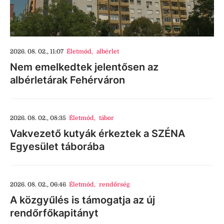
2026. 08. 02., 11:07
Életmód
,
albérlet
Nem emelkedtek jelentősen az
albérletárak Fehérváron
2026. 08. 02., 08:35
Életmód
,
tábor
Vakvezető kutyák érkeztek a SZÉNA
Egyesület táborába
2026. 08. 02., 06:46
Életmód
,
rendőrség
A közgyűlés is támogatja az új
rendőrfőkapitányt