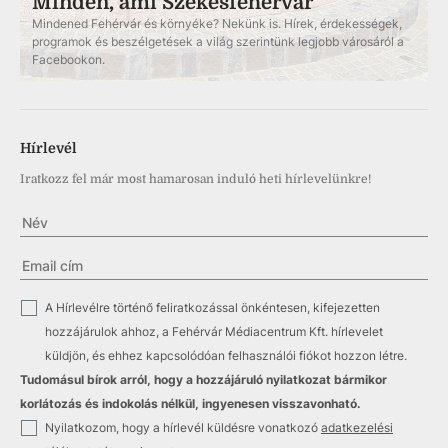
Minden, ami Székesfehérvár
Mindened Fehérvár és környéke? Nekünk is. Hírek, érdekességek,
programok és beszélgetések a világ szerintünk legjobb városáról a
Facebookon.
Hírlevél
Iratkozz fel már most hamarosan induló heti hírlevelünkre!
✓
A Hírlevélre történő feliratkozással önkéntesen, kifejezetten
hozzájárulok ahhoz, a Fehérvár Médiacentrum Kft. hírlevelet
küldjön, és ehhez kapcsolódóan felhasználói fiókot hozzon létre.
Tudomásul bírok arról, hogy a hozzájáruló nyilatkozat bármikor
korlátozás és indokolás nélkül, ingyenesen visszavonható.
✓
Nyilatkozom, hogy a hírlevél küldésre vonatkozó
adatkezelési