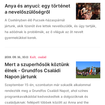
Anya és anyuci: egy történet
a nevelőszülőségről
A Csetényben élő Pucsek-házaspárnál
jártunk, akik tizenöt éve lettek nevelőszülők, és úgy tartják,
ha adódnak is problémák, az ő világuk az öt nevelt
gyermekükkel kerek.
2018. 09. 16., 10:11
Kult
,
család
Mert a szuperhősök köztünk
élnek - Grundfos Családi
Napon jártunk
Szeptember 15-én, szombaton már sokadik alkalommal
rendezték meg a Grundfos Családi Napot, ahol színes
programkavalkáddal kedveskedtek a dolgozóknak és
családjuknak: fellépett többek között az Anna and the