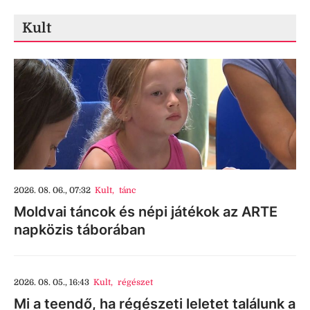
Kult
2026. 08. 06., 07:32
Kult
,
tánc
Moldvai táncok és népi játékok az ARTE
napközis táborában
2026. 08. 05., 16:43
Kult
,
régészet
Mi a teendő, ha régészeti leletet találunk a