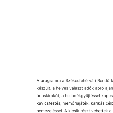
A programra a Székesfehérvári Rendőrk
készült, a helyes választ adók apró ajá
óriáskirakót, a hulladékgyűjtéssel kapcs
kavicsfestés, memóriajáték, karikás cél
nemezeléssel. A kicsik részt vehettek a