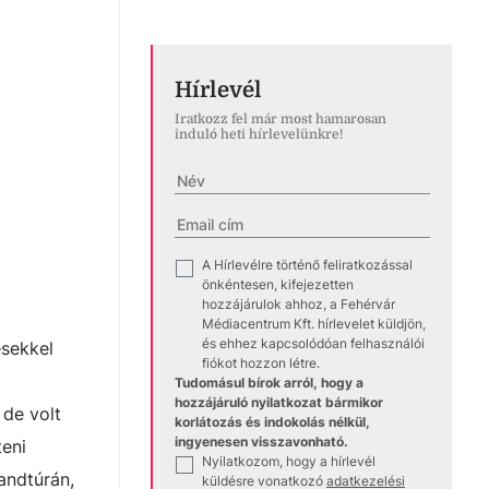
Hírlevél
Iratkozz fel már most hamarosan
induló heti hírlevelünkre!
A Hírlevélre történő feliratkozással
✓
önkéntesen, kifejezetten
hozzájárulok ahhoz, a Fehérvár
Médiacentrum Kft. hírlevelet küldjön,
és ehhez kapcsolódóan felhasználói
ésekkel
fiókot hozzon létre.
Tudomásul bírok arról, hogy a
hozzájáruló nyilatkozat bármikor
 de volt
korlátozás és indokolás nélkül,
ingyenesen visszavonható.
teni
Nyilatkozom, hogy a hírlevél
✓
andtúrán,
küldésre vonatkozó
adatkezelési