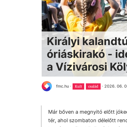
Királyi kalandt
óriáskirakó - i
a Vízivárosi Kö
fmc.hu
·
·
2026. 06. 0
Kult
család
Már bőven a megnyitó előtt jóke
tér, ahol szombaton délelőtt ren