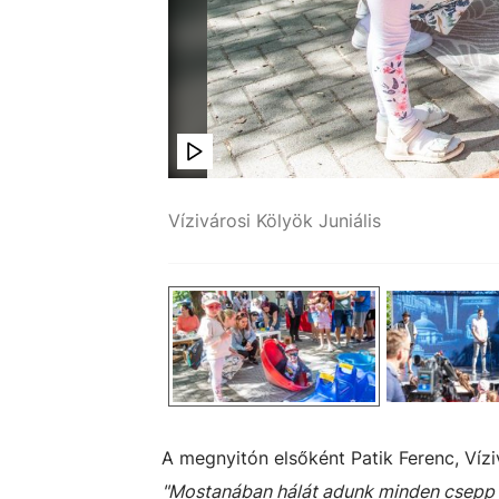
Vízivárosi Kölyök Juniális
Simon Erika
A megnyitón elsőként
Patik Ferenc, Víz
"Mostanában hálát adunk minden csepp e