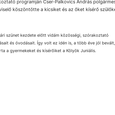
koztató programján Cser-Palkovics András polgármes
selő köszöntötte a kicsiket és az őket kísérő szülők
ri szünet kezdete előtt vidám közösségi, szórakoztató
ait és óvodásait. Így volt ez idén is, a több éve jól bevált
rta a gyermekeket és kísérőiket a Kölyök Juniális.