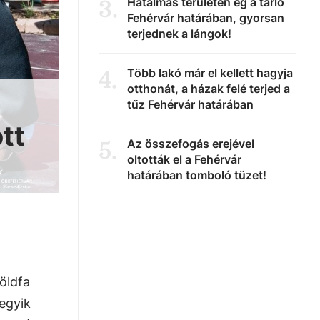
Hatalmas területen ég a tarló
3
.
Fehérvár határában, gyorsan
terjednek a lángok!
Több lakó már el kellett hagyja
4
.
otthonát, a házak felé terjed a
tűz Fehérvár határában
tt
Az összefogás erejével
5
.
oltották el a Fehérvár
határában tomboló tüzet!
öldfa
 egyik