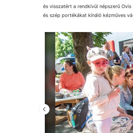
és visszatért a rendkívül népszerű Ovis
és szép portékákat kínáló kézműves vásá