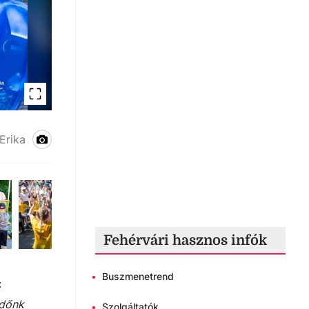
Vízivárosi Kölyök Juniális
Erika
Fehérvári hasznos infók
•
Buszmenetrend
:
időnk
•
Szolgáltatók