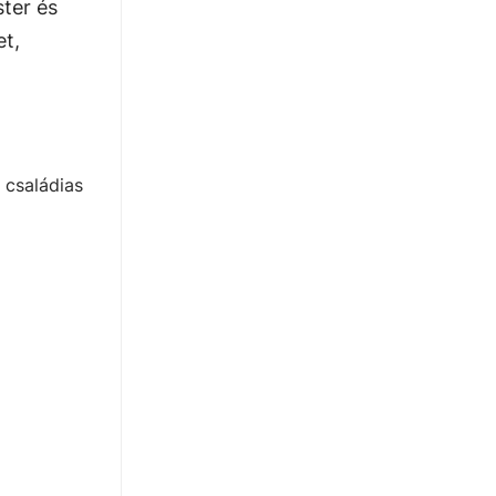
ter és
et,
, családias