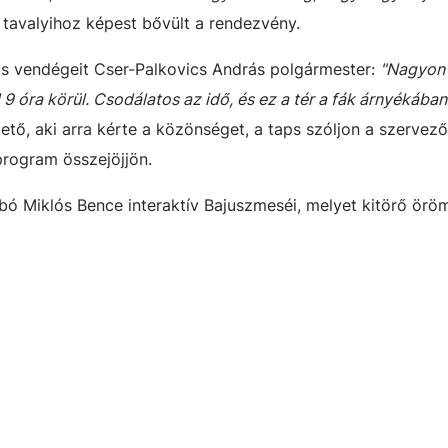
 tavalyihoz képest bővült a rendezvény.
is vendégeit Cser-Palkovics András polgármester:
"Nagyon j
9 óra körül. Csodálatos az idő, és ez a tér a fák árnyékába
tő, aki arra kérte a közönséget, a taps szóljon a szervező
program összejöjjön.
ó Miklós Bence interaktív Bajuszmeséi, melyet kitörő örö