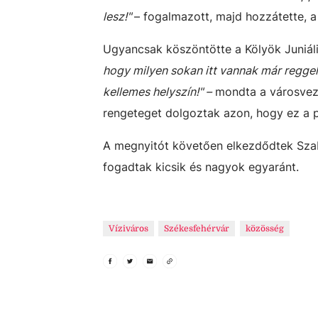
lesz!"
– fogalmazott, majd hozzátette, a
Ugyancsak köszöntötte a Kölyök Juniál
hogy milyen sokan itt vannak már reggel 
kellemes helyszín!" –
mondta a városveze
rengeteget dolgoztak azon, hogy ez a 
A megnyitót követően elkezdődtek Szab
fogadtak kicsik és nagyok egyaránt.
Víziváros
Székesfehérvár
közösség