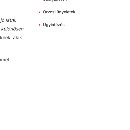
•
Orvosi ügyeletek
ó látni,
•
Ügyintézés
n különösen
knek, akik
mmel