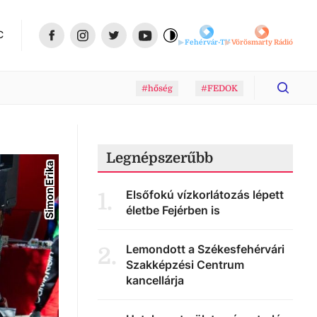
C
Fehérvár-TV
Vörösmarty Rádió
#hőség
#FEDOK
Legnépszerűbb
Simon Erika
Elsőfokú vízkorlátozás lépett
1
.
életbe Fejérben is
Lemondott a Székesfehérvári
2
.
Szakképzési Centrum
kancellárja