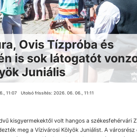
úra, Ovis Tízpróba és
dén is sok látogatót vonzo
lyök Juniális
6., 11:07
Utolsó frissítés: 2026. 06. 06., 11:11
dvű kisgyermekektől volt hangos a székesfehérvári Z
dezték meg a Vízivárosi Kölyök Juniálist. A városrész