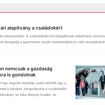
ri alapítvány a családokért
ári táboroztatás. A székesfehérvári Gólyafészek Alapítvány nemcsa
l támogatja a gyermekes anyák munkaerőpiacra való visszatérését
ron nemcsak a gazdaság
kra is gondolnak
t nap végzett munkája, ezért döntött úgy a
meli a bérüket, hangsúlyozta a családokért
fehérváron, az Alba Bástya Család- és