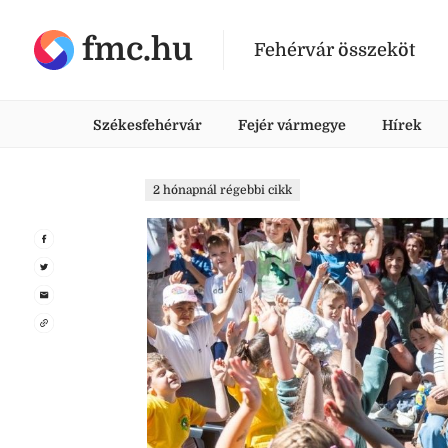
fmc.hu
Fehérvár összeköt
Székesfehérvár
Fejér vármegye
Hírek
2 hónapnál régebbi cikk