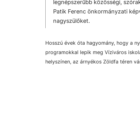
legnépszerűbb közösségi, szóra
Patik Ferenc önkormányzati képvi
nagyszülőket.
Hosszú évek óta hagyomány, hogy a nyá
programokkal lepik meg Víziváros iskolás
helyszínen, az árnyékos Zöldfa téren vá