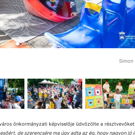
Simon 
iváros önkormányzati képviselője
üdvözölte a résztvevőket
sőért, de szerencsére ma úgy adta az ég, hogy nagyon jó 