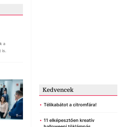
k a
 is.
Kedvencek
Télikabátot a citromfára!
11 elképesztően kreatív
halloweeni töklámpás