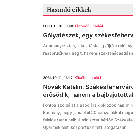
Hasonló cikkek
2020. 11. 10., 11:49
Életmód
,
család
Gólyafészek, egy székesfehérvá
Adományosztás, iskolatáska-gyűjtő akció, ny
rászorulóknak segít, hanem szaktanácsadássa
2021. 10. 11., 16:47
Közélet
,
család
Novák Katalin: Székesfehérvá
erősödik, hanem a bajbajutotta
Fontos szolgálat a szociális dolgozók nap min
kormány, hogy januártól 20 százalékkal mege
felelős tárca nélküli miniszter hétfőn Székes
Gyermekjóléti Központban tett látogatásán.