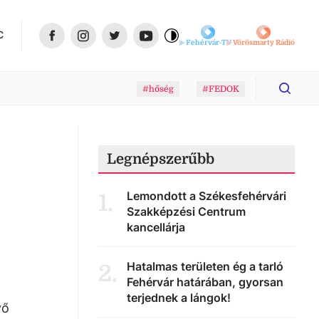
C
Fehérvár-TV
Vörösmarty Rádió
#hőség
#FEDOK
Legnépszerűbb
Lemondott a Székesfehérvári
1
.
Szakképzési Centrum
kancellárja
Hatalmas területen ég a tarló
2
.
Fehérvár határában, gyorsan
terjednek a lángok!
vő