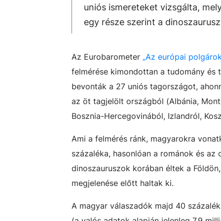
uniós ismereteket vizsgálta, mel
egy része szerint a dinoszaurus
Az Eurobarometer
„Az európai
polgá
ro
felmérése kimondottan a tudomány és te
bevonták a 27 uniós tagországot, ahonn
az öt tagjelölt országból (Albánia, Mo
Bosznia-Hercegovinából, Izlandról, Kosz
Ami a felmérés ránk, magyarokra vonatk
százaléka, hasonlóan a románok és az 
dinoszauruszok korában éltek a Földön,
megjelenése előtt haltak ki.
A magyar válaszadók majd 40 százaléka
(a valós adatok alapján jelenleg 7,9 mil