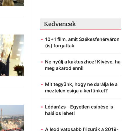
Kedvencek
10+1 film, amit Székesfehérváron
(is) forgattak
Ne nyúlj a kaktuszhoz! Kivéve, ha
meg akarod enni!
Mit tegyünk, hogy ne darálja le a
meztelen csiga a kertünket?
Lódarázs - Egyetlen csípése is
halálos lehet!
A legdivatosabb frizurák a 2019-