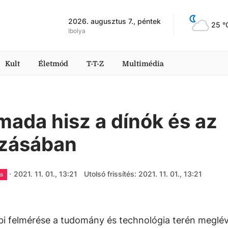
2026. augusztus 7., péntek
25
 °
Ibolya
Kult
Életmód
T-T-Z
Multimédia
ada hisz a dínók és az
ozásában
·
2021. 11. 01., 13:21
Utolsó frissítés: 2021. 11. 01., 13:21
s
bi felmérése a tudomány és technológia terén meglé