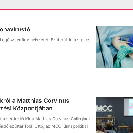
ronavírustól
i egészségügy helyzetét. Ez derült ki az Ipsos
król a Matthias Corvinus
zési Központjában
st az érdeklődők a Mathias Corvinus Collegium
dó ezúttal Toldi Ottó, az MCC Klímapolitikai