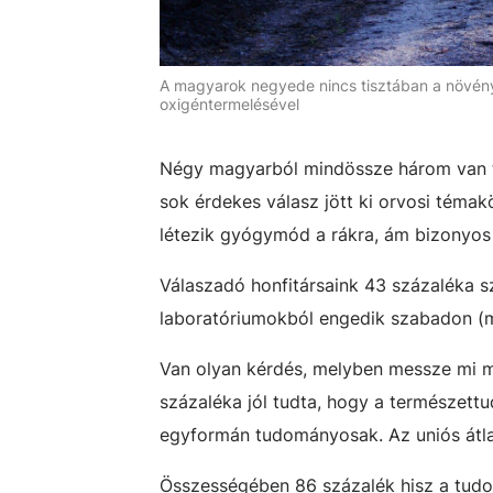
A magyarok negyede nincs tisztában a növén
oxigéntermelésével
Négy magyarból mindössze három van ti
sok érdekes válasz jött ki orvosi téma
létezik gyógymód a rákra, ám bizonyos 
Válaszadó honfitársaink 43 százaléka s
laboratóriumokból engedik szabadon (
Van olyan kérdés, melyben messze mi ma
százaléka jól tudta, hogy a természet
egyformán tudományosak. Az uniós átlag
Összességében 86 százalék hisz a tudom