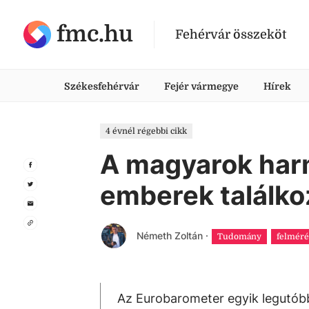
fmc.hu
Fehérvár összeköt
Székesfehérvár
Fejér vármegye
Hírek
4 évnél régebbi cikk
A magyarok harm
emberek találk
Németh Zoltán
·
Tudomány
felméré
Az Eurobarometer egyik legutób