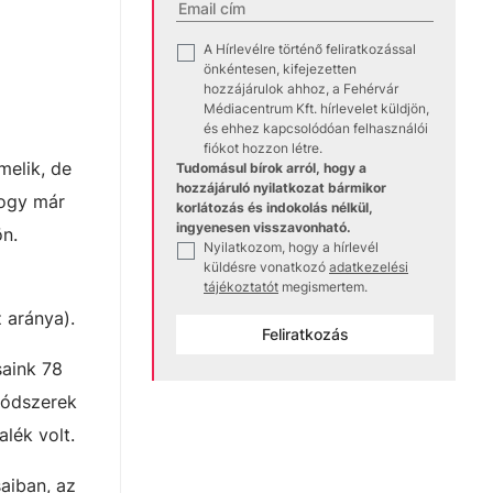
A Hírlevélre történő feliratkozással
✓
önkéntesen, kifejezetten
hozzájárulok ahhoz, a Fehérvár
Médiacentrum Kft. hírlevelet küldjön,
és ehhez kapcsolódóan felhasználói
fiókot hozzon létre.
melik, de
Tudomásul bírok arról, hogy a
hozzájáruló nyilatkozat bármikor
hogy már
korlátozás és indokolás nélkül,
ingyenesen visszavonható.
ön.
Nyilatkozom, hogy a hírlevél
✓
küldésre vonatkozó
adatkezelési
tájékoztatót
megismertem.
 aránya).
Feliratkozás
saink 78
módszerek
lék volt.
aiban, az