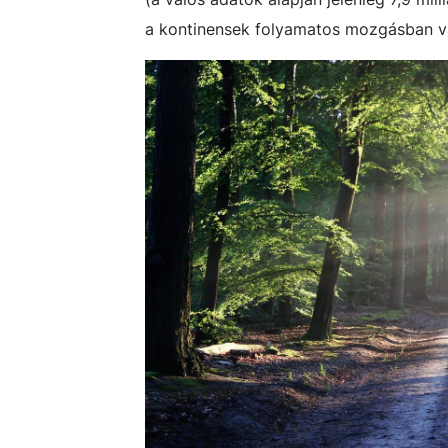
a kontinensek folyamatos mozgásban v