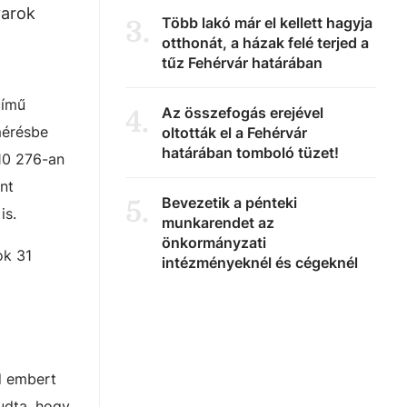
yarok
Több lakó már el kellett hagyja
3
.
otthonát, a házak felé terjed a
tűz Fehérvár határában
ímű
Az összefogás erejével
4
.
mérésbe
oltották el a Fehérvár
határában tomboló tüzet!
10 276-an
nt
Bevezetik a pénteki
5
.
is.
munkarendet az
önkormányzati
ok 31
intézményeknél és cégeknél
d embert
tudta, hogy