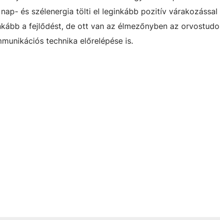
nap- és szélenergia tölti el leginkább pozitív várakozással
ginkább a fejlődést, de ott van az élmezőnyben az orvostu
munikációs technika előrelépése is.