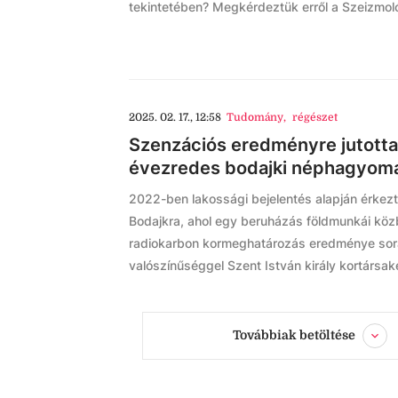
tekintetében? Megkérdeztük erről a Szeizmoló
2025. 02. 17., 12:58
Tudomány
,
régészet
Szenzációs eredményre jutottak
évezredes bodajki néphagyomán
2022-ben lakossági bejelentés alapján érkez
Bodajkra, ahol egy beruházás földmunkái köz
radiokarbon kormeghatározás eredménye során
valószínűséggel Szent István király kortársaké
Továbbiak betöltése