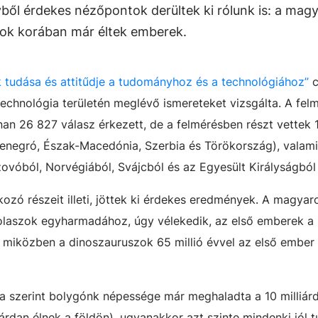
yből érdekes nézőpontok derültek ki rólunk is: a mag
zok korában már éltek emberek.
k
tudása és attitűdje a tudományhoz és a technológiához”
c
chnológia területén meglévő ismereteket vizsgálta. A fel
an 26 827 válasz érkezett, de a felmérésben részt vettek 
ntenegró, Észak-Macedónia, Szerbia és Törökország), valami
ovóból, Norvégiából, Svájcból és az Egyesült Királyságból 
ozó részeit illeti, jöttek ki érdekes eredmények. A magyar
olaszok egyharmadához, úgy vélekedik, az első emberek a
 miközben a dinoszauruszok 65 millió évvel az első ember
 szerint bolygónk népessége már meghaladta a 10 milliár
liárdan élnek a földön), ugyanakkor azt szinte mindenki jól 