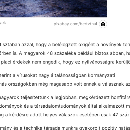
yek
pixabay.com/bertvthul
sztában azzal, hogy a belélegzett oxigént a növények ter
körben is. A magyarok 48 százaléka például biztos abban, 
piaci érdekek nem engedik, hogy ez nyilvánosságra kerülj
zerint a vírusokat nagy általánosságban kormányzati
más országokban még magasabb volt ennek a válasznak az
gyarok teljesítettünk a legjobban: megkérdezett honfitár
tudományok és a társadalomtudományok által alkalmazott 
 a kérdésre adott helyes válaszok esetében csak 47 száza
ány és a technika társadalmunkra gyakorolt pozitív hatás