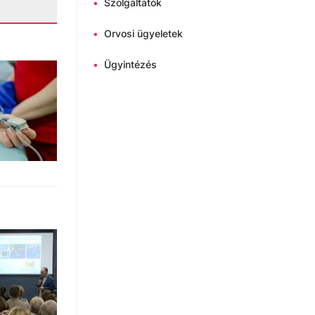
•
Szolgáltatók
•
Orvosi ügyeletek
•
Ügyintézés