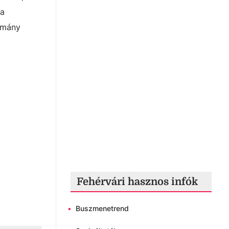
 a
domány
Fehérvári hasznos infók
•
Buszmenetrend