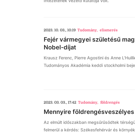
Intézetének vezető kutatója volt.
2023. 10. 03., 10:19
Tudomány
,
elismerés
Fejér vármegyei születésű magya
Nobel-díjat
Krausz Ferenc, Pierre Agostini és Anne L'Huillie
Tudományos Akadémia keddi stockholmi bejel
2023. 03. 03., 17:42
Tudomány
,
földrengés
Mennyire földrengésveszélyes
Az elmúlt időszakban megsűrűsödtek térségün
felmerül a kérdés: Székesfehérvár és környék