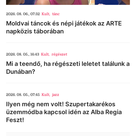
2026. 08. 06., 07:32
Kult
,
tánc
Moldvai táncok és népi játékok az ARTE
napközis táborában
2026. 08. 05., 16:43
Kult
,
régészet
Mi a teendő, ha régészeti leletet találunk a
Dunában?
2026. 08. 05., 07:45
Kult
,
jazz
Ilyen még nem volt! Szupertakarékos
üzemmódba kapcsol idén az Alba Regia
Feszt!