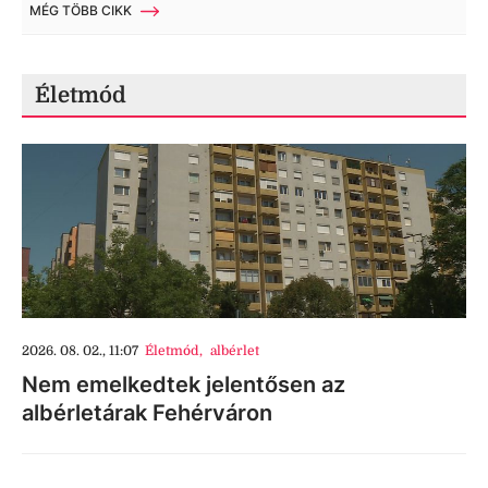
MÉG TÖBB CIKK
Életmód
2026. 08. 02., 11:07
Életmód
,
albérlet
Nem emelkedtek jelentősen az
albérletárak Fehérváron