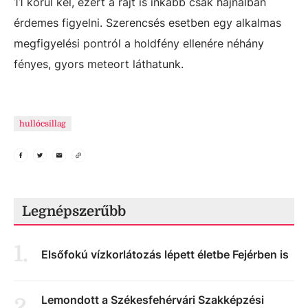
11 körül kel, ezért a rajt is inkább csak hajnalban
érdemes figyelni. Szerencsés esetben egy alkalmas
megfigyelési pontról a holdfény ellenére néhány
fényes, gyors meteort láthatunk.
hullócsillag
Legnépszerűbb
1
.
Elsőfokú vízkorlátozás lépett életbe Fejérben is
Lemondott a Székesfehérvári Szakképzési
2
.