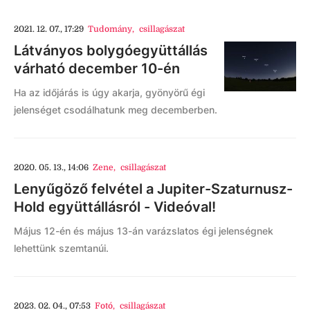
2021. 12. 07., 17:29
Tudomány
,
csillagászat
Látványos bolygóegyüttállás
várható december 10-én
Ha az időjárás is úgy akarja, gyönyörű égi
jelenséget csodálhatunk meg decemberben.
2020. 05. 13., 14:06
Zene
,
csillagászat
Lenyűgöző felvétel a Jupiter-Szaturnusz-
Hold együttállásról - Videóval!
Május 12-én és május 13-án varázslatos égi jelenségnek
lehettünk szemtanúi.
2023. 02. 04., 07:53
Fotó
,
csillagászat