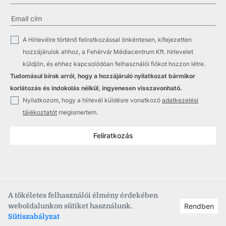
✓
A Hírlevélre történő feliratkozással önkéntesen, kifejezetten
hozzájárulok ahhoz, a Fehérvár Médiacentrum Kft. hírlevelet
küldjön, és ehhez kapcsolódóan felhasználói fiókot hozzon létre.
Tudomásul bírok arról, hogy a hozzájáruló nyilatkozat bármikor
korlátozás és indokolás nélkül, ingyenesen visszavonható.
✓
Nyilatkozom, hogy a hírlevél küldésre vonatkozó
adatkezelési
tájékoztatót
megismertem.
Feliratkozás
A tökéletes felhasználói élmény érdekében
weboldalunkon sütiket használunk.
Rendben
Copyright © 2021
–2026
Fehérvár Médiacentrum, fmc.hu
Sütiszabályzat