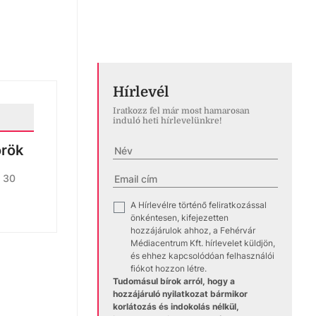
Hírlevél
Iratkozz fel már most hamarosan
induló heti hírlevelünkre!
örök
l 30
A Hírlevélre történő feliratkozással
✓
önkéntesen, kifejezetten
hozzájárulok ahhoz, a Fehérvár
Médiacentrum Kft. hírlevelet küldjön,
és ehhez kapcsolódóan felhasználói
fiókot hozzon létre.
Tudomásul bírok arról, hogy a
hozzájáruló nyilatkozat bármikor
korlátozás és indokolás nélkül,