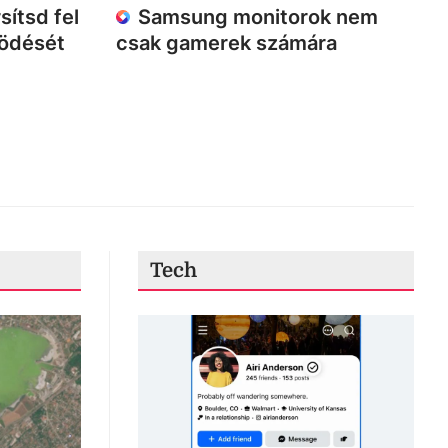
sítsd fel
Samsung monitorok nem
ködését
csak gamerek számára
Tech