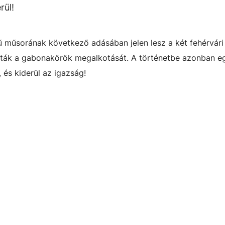
rül!
 műsorának következő adásában jelen lesz a két fehérvári f
ták a gabonakörök megalkotását. A történetbe azonban eg
 és kiderül az igazság!