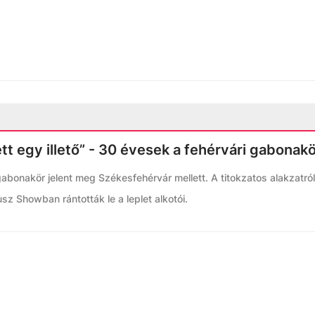
tt egy illető” - 30 évesek a fehérvári gabonak
gabonakör jelent meg Székesfehérvár mellett. A titokzatos alakzatró
usz Showban rántották le a leplet alkotói.