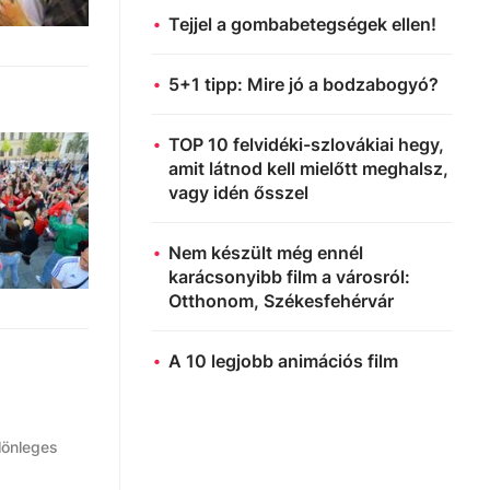
Tejjel a gombabetegségek ellen!
5+1 tipp: Mire jó a bodzabogyó?
TOP 10 felvidéki-szlovákiai hegy,
amit látnod kell mielőtt meghalsz,
vagy idén ősszel
Nem készült még ennél
karácsonyibb film a városról:
Otthonom, Székesfehérvár
A 10 legjobb animációs film
ülönleges