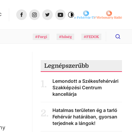
C
Fehérvár-TV
Vörösmarty Rádió
#Forgi
#hőség
#FEDOK
Legnépszerűbb
l
Lemondott a Székesfehérvári
1
.
Szakképzési Centrum
kancellárja
Hatalmas területen ég a tarló
2
.
Fehérvár határában, gyorsan
terjednek a lángok!
íny