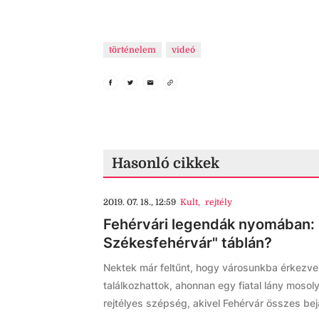
történelem
videó
Hasonló cikkek
2019. 07. 18., 12:59
Kult
,
rejtély
Fehérvári legendák nyomában: K
Székesfehérvár" táblán?
Nektek már feltűnt, hogy városunkba érkezve
találkozhattok, ahonnan egy fiatal lány moso
rejtélyes szépség, akivel Fehérvár összes bejá