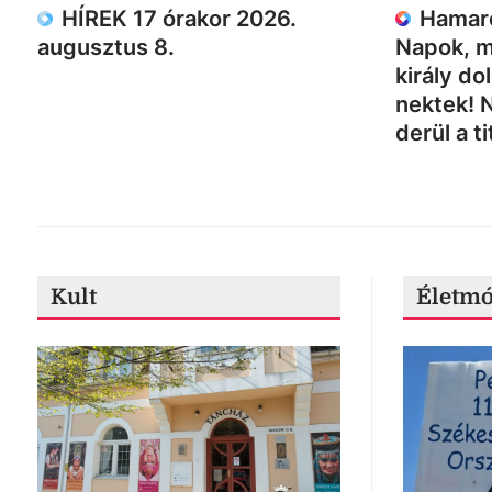
HÍREK 17 órakor 2026.
Hamaro
augusztus 8.
Napok, m
király do
nektek! 
derül a ti
Kult
Életm