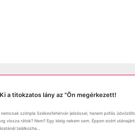
i a titokzatos lány az "Ön megérkezett!
 nemcsak szimpla Székesfehérvár-jelzéssel, hanem pofás üdvözlőtá
lyog vissza rátok? Nem? Egy ideig nekem sem. Éppen ezért utánajárt
ratánál találkozha...