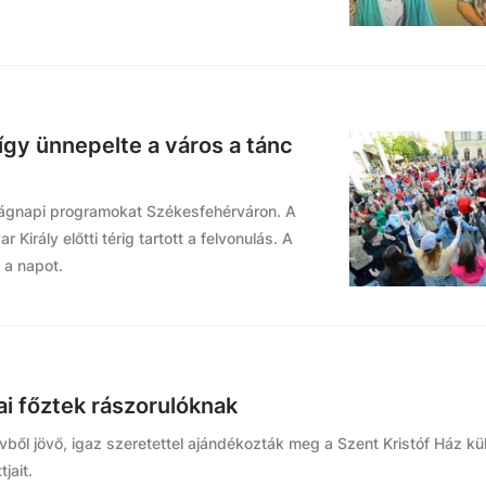
így ünnepelte a város a tánc
ilágnapi programokat Székesfehérváron. A
Király előtti térig tartott a felvonulás. A
 a napot.
ai főztek rászorulóknak
zívből jövő, igaz szeretettel ajándékozták meg a Szent Kristóf Ház k
jait.