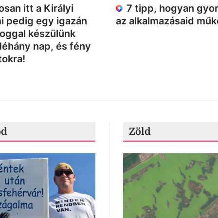
san itt a Királyi
7 tipp, hogyan gyor
i pedig egy igazán
az alkalmazásaid mű
loggal készülünk
Néhány nap, és fény
tokra!
ód
Zöld