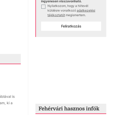
ingyenesen visszavonható.
Nyilatkozom, hogy a hírlevél
✓
küldésre vonatkozó
adatkezelési
tájékoztatót
megismertem.
Feliratkozás
blával is
am, ki a
Fehérvári hasznos infók