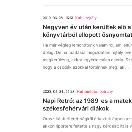
2019. 06. 28., 15:51
Kult
,
rejtély
Negyven év után kerültek elő a
könyvtárból ellopott ősnyomta
Ha már végleg lemondtunk valamiről, ami eltű
dolog. De ha ráadásul megoldatlan rejtély övez
megkerülésig, akkor egyértelműen csoda. Szé
hogy a csodák azokkal történnek meg, aki...
2023. 05. 24., 14:28
Multimédia
,
botrány
Napi Retró: az 1989-es a matek
székesfehérvári diákok
Orosz írásbeli érettségiről érkeztek éppen azo
akkori riportere feltette a nagy kérdést: itt i