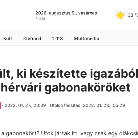
2026. augusztus 9., vasárnap
33
 °
Emőd
Kult
Életmód
T-T-Z
Multimédia
lt, ki készítette igazábó
ehérvári gabonaköröket
·
2022. 01. 27., 20:09
Utolsó frissítés: 2022. 01. 28., 05:29
 a gabonakört? Ufók jártak itt, vagy csak egy diákcs