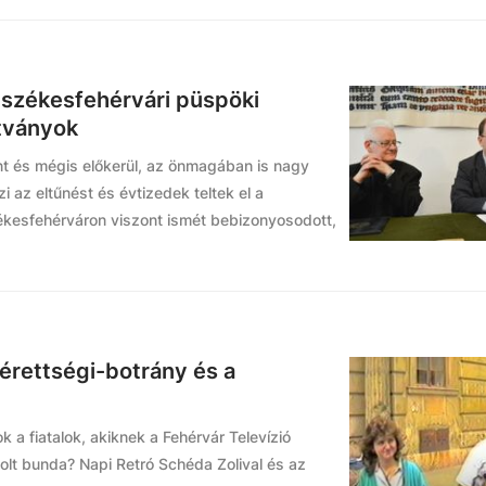
 székesfehérvári püspöki
tványok
nt és mégis előkerül, az önmagában is nagy
i az eltűnést és évtizedek teltek el a
kesfehérváron viszont ismét bebizonyosodott,
érettségi-botrány és a
k a fiatalok, akiknek a Fehérvár Televízió
s volt bunda? Napi Retró Schéda Zolival és az