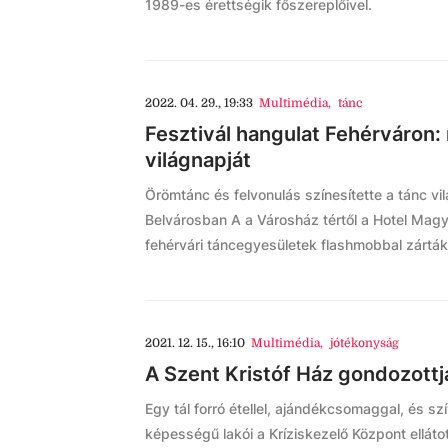
1989-es érettségik főszereplőivel.
2022. 04. 29., 19:33
Multimédia
,
tánc
Fesztivál hangulat Fehérváron: 
világnapját
Örömtánc és felvonulás színesítette a tánc v
Belvárosban A a Városház tértől a Hotel Magyar 
fehérvári táncegyesületek flashmobbal zárták
2021. 12. 15., 16:10
Multimédia
,
jótékonyság
A Szent Kristóf Ház gondozottj
Egy tál forró étellel, ajándékcsomaggal, és s
képességű lakói a Kríziskezelő Központ ellátott