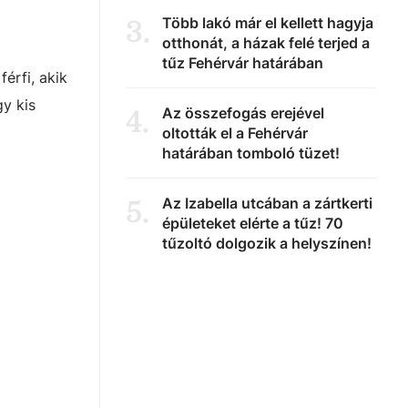
Több lakó már el kellett hagyja
3
.
otthonát, a házak felé terjed a
tűz Fehérvár határában
érfi, akik
y kis
Az összefogás erejével
4
.
oltották el a Fehérvár
határában tomboló tüzet!
Az Izabella utcában a zártkerti
5
.
épületeket elérte a tűz! 70
tűzoltó dolgozik a helyszínen!