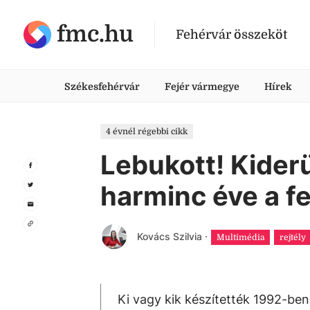
fmc.hu
Fehérvár összeköt
Székesfehérvár
Fejér vármegye
Hírek
4 évnél régebbi cikk
Lebukott! Kiderü
harminc éve a f
Kovács Szilvia
·
Multimédia
rejtély
Ki vagy kik készítették 1992-ben